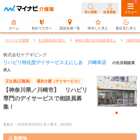
0
1
求人検索
会員登録
メニュー
ホーム
初めての方へ
面談会場一覧
保存した求人
最近見た求人
マイナビ介護職
生活相談員の求人
神奈川県の生活相談員求人
川崎市幸
株式会社ケアギビング
リハビリ特化型デイサービスえにしあ 川崎幸店
の生活相談員
求人
正社員(正職員)
通所介護（デイサービス）
【神奈川県／川崎市】 リハビリ
専門のデイサービスで相談員募
集！
更新日：2026年05月08日 求人番号：652293
勤務地