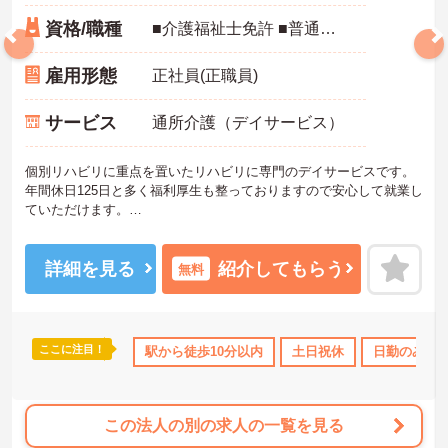
資格/職種
■介護福祉士免許 ■普通自動車運転免許
雇用形態
正社員(正職員)
サービス
通所介護（デイサービス）
個別リハビリに重点を置いたリハビリに専門のデイサービスです。
年間休日125日と多く福利厚生も整っておりますので安心して就業し
ていただけます。
ご興味のある方はお気軽にお問い合わせ下さい。
詳細を見る
紹介してもらう
無料
ここに注目！
のみ
研修制度あり
駅から徒歩10分以内
社会保険完備
交通費支給
土日祝休
日勤のみ
この法人の別の求人の一覧を見る