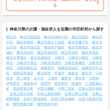
る
神奈川県の介護・福祉求人を近隣の市区町村から探す
横浜市
横浜市鶴見区
横浜市神奈川区
横浜市西区
横浜市
中区
横浜市南区
横浜市保土ケ谷区
横浜市磯子区
横浜市
金沢区
横浜市港北区
横浜市戸塚区
横浜市港南区
横浜市
旭区
横浜市緑区
横浜市瀬谷区
横浜市栄区
横浜市泉区
横浜市青葉区
横浜市都筑区
川崎市
川崎市川崎区
川崎市
幸区
川崎市中原区
川崎市高津区
川崎市多摩区
川崎市宮
前区
川崎市麻生区
相模原市
相模原市緑区
相模原市中央
区
相模原市南区
横須賀市
平塚市
鎌倉市
藤沢市
小田
原市
茅ヶ崎市
逗子市
三浦市
秦野市
厚木市
大和市
伊勢原市
海老名市
座間市
南足柄市
綾瀬市
三浦郡葉山
町
高座郡寒川町
中郡大磯町
中郡二宮町
足柄上郡中井町
足柄上郡大井町
足柄上郡松田町
足柄上郡山北町
足柄上
郡開成町
足柄下郡箱根町
足柄下郡真鶴町
足柄下郡湯河原
町
愛甲郡愛川町
愛甲郡清川村