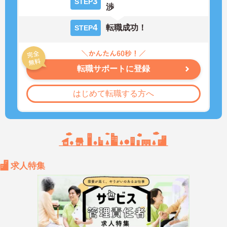
3
STEP
渉
4
転職成功！
STEP
転職サポートに登録
はじめて転職する方へ
求人特集