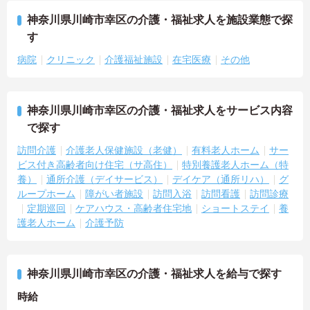
神奈川県川崎市幸区の介護・福祉求人を施設業態で探
す
病院
クリニック
介護福祉施設
在宅医療
その他
神奈川県川崎市幸区の介護・福祉求人をサービス内容
で探す
訪問介護
介護老人保健施設（老健）
有料老人ホーム
サー
ビス付き高齢者向け住宅（サ高住）
特別養護老人ホーム（特
養）
通所介護（デイサービス）
デイケア（通所リハ）
グ
ループホーム
障がい者施設
訪問入浴
訪問看護
訪問診療
定期巡回
ケアハウス・高齢者住宅地
ショートステイ
養
護老人ホーム
介護予防
神奈川県川崎市幸区の介護・福祉求人を給与で探す
時給