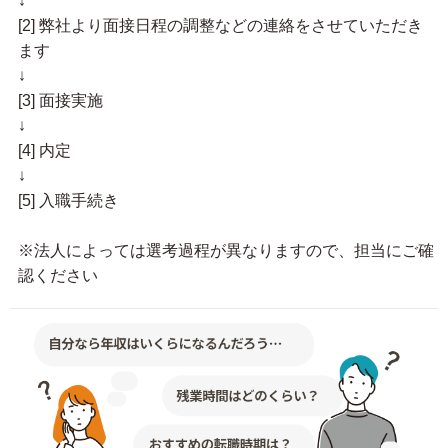
↓
[2] 弊社より面接日程の調整などの連絡をさせていただき
ます
↓
[3] 面接実施
↓
[4] 内定
↓
[5] 入職手続き
※法人によっては選考過程が異なりますので、担当にご確
認ください