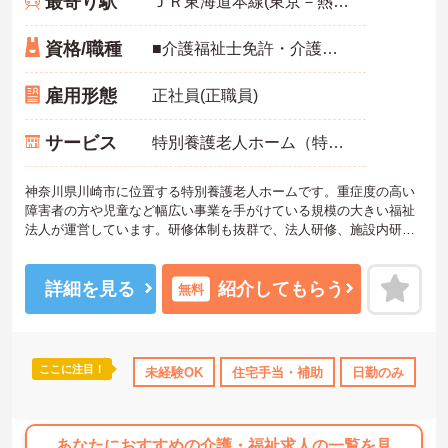
最寄り駅
ＪＲ東海道本線(東京－熱海)「川崎駅」徒歩15分
資格/職種
■介護福祉士免許・介護支援専門員免許・社会福祉士免許・精神保健福祉士免許
雇用形態
正社員(正職員)
サービス
特別養護老人ホーム（特養）
神奈川県川崎市に位置する特別養護老人ホームです。重症度の高い
障害者の方や児童など幅広い事業を手がけている規模の大きい福祉
法人が運営しています。研修体制も抜群で、法人研修、施設内研
修、外部研修と安心のフォロー体制です。待遇面も、手厚い住宅手
当など嬉しい環境です。ご興味のある方はぜひお気軽にお問い合わ
せください。
詳細を見る
紹介してもらう
無料
ここに注目！
未経験OK
住宅手当・補助
日勤のみ
研
あなたにおすすめの介護・福祉求人の一覧を見