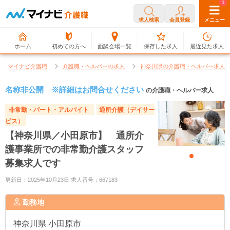
0
1
求人検索
会員登録
メニュー
ホーム
初めての方へ
面談会場一覧
保存した求人
最近見た求人
マイナビ介護職
介護職・ヘルパーの求人
神奈川県の介護職・ヘルパー求人
名称非公開 ※詳細はお問合せください
の介護職・ヘルパー求人
非常勤・パート・アルバイト
通所介護（デイサー
ビス）
【神奈川県／小田原市】 通所介
護事業所での非常勤介護スタッフ
募集求人です
更新日：2025年10月23日 求人番号：667183
勤務地
神奈川県
小田原市