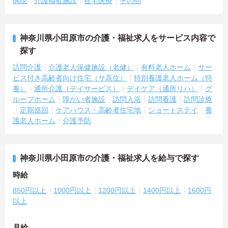
病院
介護福祉施設
在宅医療
その他
神奈川県小田原市の介護・福祉求人をサービス内容で
探す
訪問介護
介護老人保健施設（老健）
有料老人ホーム
サー
ビス付き高齢者向け住宅（サ高住）
特別養護老人ホーム（特
養）
通所介護（デイサービス）
デイケア（通所リハ）
グ
ループホーム
障がい者施設
訪問入浴
訪問看護
訪問診療
定期巡回
ケアハウス・高齢者住宅地
ショートステイ
養
護老人ホーム
介護予防
神奈川県小田原市の介護・福祉求人を給与で探す
時給
850円以上
1000円以上
1200円以上
1400円以上
1600円
以上
月給