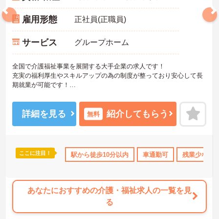
雇用形態
正社員(正職員)
サービス
グループホーム
全国で介護福祉事業を展開する大手企業の求人です！
充実の福利厚生やスキルアップの為の制度が整っており安心して長
期就業が可能です！
ご興味ある方には、面接のポイントなど、さらに詳細をお話致しま
すのでお気軽にご相談ください。
詳細を見る
紹介してもらう
無料
ここに注目！
110日以上
資格取得サポート
駅から徒歩10分以内
研修制度あり
車通勤可
ボーナス・賞与あり
残業少なめ
あなたにおすすめの介護・福祉求人の一覧を見
る