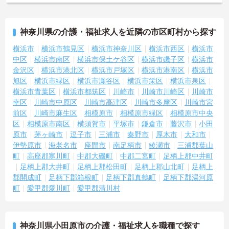
神奈川県の介護・福祉求人を近隣の市区町村から探す
横浜市
横浜市鶴見区
横浜市神奈川区
横浜市西区
横浜市
中区
横浜市南区
横浜市保土ケ谷区
横浜市磯子区
横浜市
金沢区
横浜市港北区
横浜市戸塚区
横浜市港南区
横浜市
旭区
横浜市緑区
横浜市瀬谷区
横浜市栄区
横浜市泉区
横浜市青葉区
横浜市都筑区
川崎市
川崎市川崎区
川崎市
幸区
川崎市中原区
川崎市高津区
川崎市多摩区
川崎市宮
前区
川崎市麻生区
相模原市
相模原市緑区
相模原市中央
区
相模原市南区
横須賀市
平塚市
鎌倉市
藤沢市
小田
原市
茅ヶ崎市
逗子市
三浦市
秦野市
厚木市
大和市
伊勢原市
海老名市
座間市
南足柄市
綾瀬市
三浦郡葉山
町
高座郡寒川町
中郡大磯町
中郡二宮町
足柄上郡中井町
足柄上郡大井町
足柄上郡松田町
足柄上郡山北町
足柄上
郡開成町
足柄下郡箱根町
足柄下郡真鶴町
足柄下郡湯河原
町
愛甲郡愛川町
愛甲郡清川村
神奈川県小田原市の介護・福祉求人を職種で探す