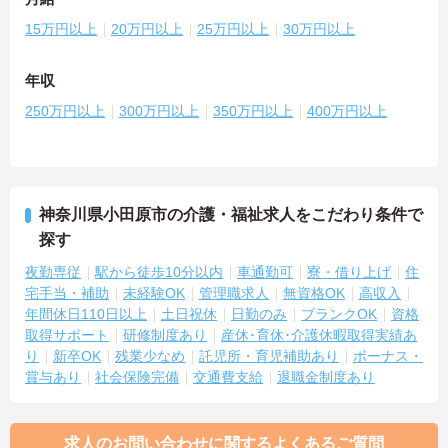
15万円以上
20万円以上
25万円以上
30万円以上
年収
250万円以上
300万円以上
350万円以上
400万円以上
神奈川県小田原市の介護・福祉求人をこだわり条件で
探す
夜勤専従
駅から徒歩10分以内
車通勤可
寮・借り上げ
住
宅手当・補助
未経験OK
管理職求人
無資格OK
高収入
年間休日110日以上
土日祝休
日勤のみ
ブランクOK
資格
取得サポート
研修制度あり
産休･育休･介護休暇取得実績あ
り
新卒OK
残業少なめ
託児所・育児補助あり
ボーナス・
賞与あり
社会保険完備
交通費支給
退職金制度あり
求人のお問い合わせに関するよくあるご質問