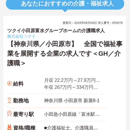
あなたにおすすめの介護・福祉求人
更新日：2026年08月06日 求人番号：655078
ツクイ小田原富水グループホームの介護職求人
株式会社ツクイ
【神奈川県／小田原市】 全国で福祉事
業を展開する企業の求人です＜GH／介
護職＞
月収 22.2万円～27.9万円程度（諸手当込み）
給料
年収 267万円～334万円程度（別途賞与付与）
勤務地
神奈川県 小田原市 新屋8-1
最寄り駅
小田急小田原線「富水駅」徒歩10分
資格/職種
■介護福祉士、介護職員実務者研修、介護職員初任者研修、ホームヘルパー1級、ホームヘルパー2級いずれかの資格をお持ちの方 ※未経験相談可能