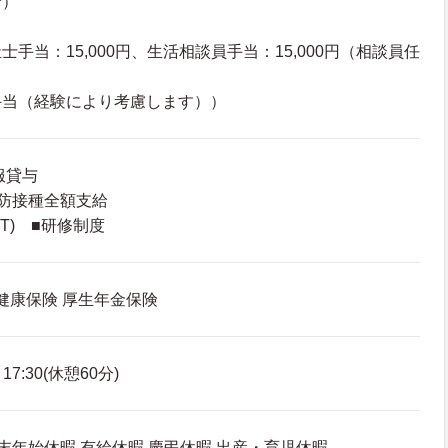
給）
手当：15,000円、生活相談員手当：15,000円（相談員任
手当（経験により考慮します））
服貸与
防接種全額支給
T) ■研修制度
 健康保険 厚生年金保険
7:30(休憩60分)
年末年始休暇 有給休暇 慶弔休暇 出産・育児休暇