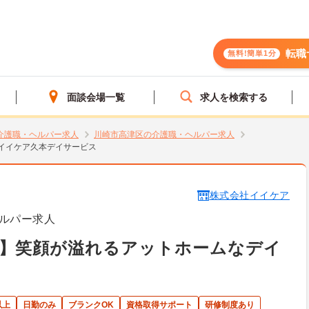
転職
無料!簡単1分
面談会場一覧
求人を検索する
介護職・ヘルパー求人
川崎市高津区の介護職・ヘルパー求人
イイケア久本デイサービス
株式会社イイケア
ルパー求人
区】笑顔が溢れるアットホームなデイ
以上
日勤のみ
ブランクOK
資格取得サポート
研修制度あり