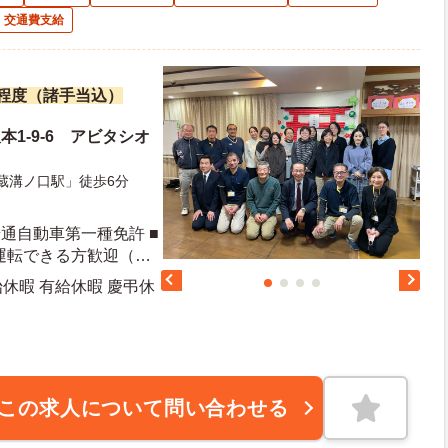
交通費支給
万円程度（諸手当込）
本1-9-6 アビタシオ
蔵溝ノ口駅」徒歩6分
普通自動車第一種免許 ■
運転できる方歓迎（送
者優遇
始休暇 有給休暇 慶弔休
この求人について問い合わせる