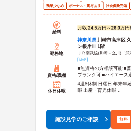
残業少なめ
ボーナス・賞与あり
社会保険完備
月収 24.5万円～26.0
給料
神奈川県
川崎市高津区 久
ン根岸Ⅲ 1階
ＪＲ南武線(川崎－立川)「武
勤務地
MAP
■無資格の方相談可能 ■
ブランク可 ■ハイエース
資格/職種
迎） ■デイサービス経験
4週8休制 日曜日 年末年
暇 出産・育児休暇
休日休暇
年間休日日数：113日 初年度有給日数：10日 年
末年始休暇日数：3日
施設見学のご相談
無料