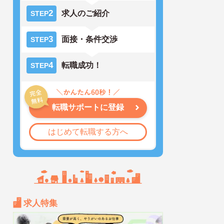
2
求人のご紹介
STEP
3
面接・条件交渉
STEP
4
転職成功！
STEP
転職サポートに登録
はじめて転職する方へ
求人特集