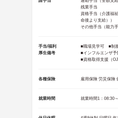
諸手当
通勤手当（全額支
残業手当
資格手当（介護福祉士
命後より支給））
その他手当（能力
手当/福利
■職場見学可 ■制
厚生備考
■インフルエンザ予
■資格取得支援（OJ
各種保険
雇用保険 労災保険
就業時間
就業時間1：08:30～1
休日休暇
4週8休制 日曜日 