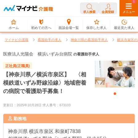
0
1
求人検索
会員登録
メニュー
ホーム
初めての方へ
面談会場一覧
保存した求人
最近見た求人
マイナビ介護職
看護助手の求人
神奈川県の看護助手求人
横浜市泉区の
医療法人光陽会 横浜いずみ台病院
の看護助手求人
正社員(正職員)
【神奈川県／横浜市泉区】 〈相
模鉄道いずみ野線沿線〉地域密着
の病院で看護助手募集！
更新日：2025年10月28日 求人番号：673103
勤務地
神奈川県
横浜市泉区 和泉町7838