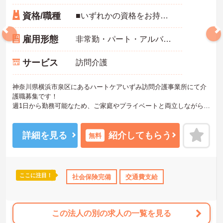
資格/職種
■いずれかの資格をお持ちの方
雇用形態
非常勤・パート・アルバイト
サービス
訪問介護
神奈川県横浜市泉区にあるハートケアいずみ訪問介護事業所にて介
護職募集です！
週1日から勤務可能なため、ご家庭やプライベートと両立しながら無
理なく働ける環境です◎研修制度も整っているので、訪問介護が初
めての方やブランクのある方も安心してスタートできます。
ご興味のある方には、面接対策ポイントなど、さらに詳細をご案内
詳細を見る
紹介してもらう
無料
しますのでお気軽にご相談ください！
ここに注目！
・賞与あり
社会保険完備
社会保険完備
退職金制度あり
交通費支給
この法人の別の求人の一覧を見る