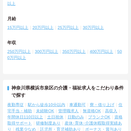
以上
月給
15万円以上
20万円以上
25万円以上
30万円以上
年収
250万円以上
300万円以上
350万円以上
400万円以上
50
0万円以上
神奈川県横浜市泉区の介護・福祉求人をこだわり条件
で探す
夜勤専従
駅から徒歩10分以内
車通勤可
寮・借り上げ
住
宅手当・補助
未経験OK
管理職求人
無資格OK
高収入
年間休日110日以上
土日祝休
日勤のみ
ブランクOK
資格
取得サポート
研修制度あり
産休･育休･介護休暇取得実績あ
り
残業少なめ
託児所・育児補助あり
ボーナス・賞与あり