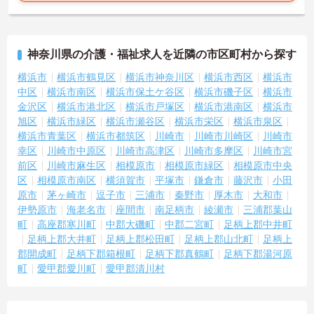
神奈川県の介護・福祉求人を近隣の市区町村から探す
横浜市
横浜市鶴見区
横浜市神奈川区
横浜市西区
横浜市
中区
横浜市南区
横浜市保土ケ谷区
横浜市磯子区
横浜市
金沢区
横浜市港北区
横浜市戸塚区
横浜市港南区
横浜市
旭区
横浜市緑区
横浜市瀬谷区
横浜市栄区
横浜市泉区
横浜市青葉区
横浜市都筑区
川崎市
川崎市川崎区
川崎市
幸区
川崎市中原区
川崎市高津区
川崎市多摩区
川崎市宮
前区
川崎市麻生区
相模原市
相模原市緑区
相模原市中央
区
相模原市南区
横須賀市
平塚市
鎌倉市
藤沢市
小田
原市
茅ヶ崎市
逗子市
三浦市
秦野市
厚木市
大和市
伊勢原市
海老名市
座間市
南足柄市
綾瀬市
三浦郡葉山
町
高座郡寒川町
中郡大磯町
中郡二宮町
足柄上郡中井町
足柄上郡大井町
足柄上郡松田町
足柄上郡山北町
足柄上
郡開成町
足柄下郡箱根町
足柄下郡真鶴町
足柄下郡湯河原
町
愛甲郡愛川町
愛甲郡清川村