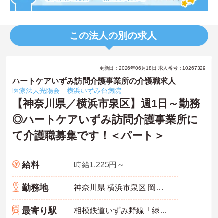
この法人の別の求人
更新日：2026年06月18日 求人番号：10267329
ハートケアいずみ訪問介護事業所の介護職求人
医療法人光陽会 横浜いずみ台病院
【神奈川県／横浜市泉区】週1日～勤務
◎ハートケアいずみ訪問介護事業所に
て介護職募集です！＜パート＞
給料
時給1,225円～
勤務地
神奈川県 横浜市泉区 岡津町246‐1
最寄り駅
相模鉄道いずみ野線「緑園都市駅」バス・車4分