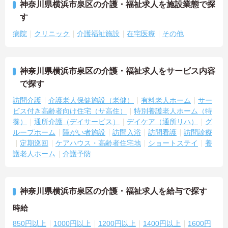
神奈川県横浜市泉区の介護・福祉求人を施設業態で探
す
病院
クリニック
介護福祉施設
在宅医療
その他
神奈川県横浜市泉区の介護・福祉求人をサービス内容
で探す
訪問介護
介護老人保健施設（老健）
有料老人ホーム
サー
ビス付き高齢者向け住宅（サ高住）
特別養護老人ホーム（特
養）
通所介護（デイサービス）
デイケア（通所リハ）
グ
ループホーム
障がい者施設
訪問入浴
訪問看護
訪問診療
定期巡回
ケアハウス・高齢者住宅地
ショートステイ
養
護老人ホーム
介護予防
神奈川県横浜市泉区の介護・福祉求人を給与で探す
時給
850円以上
1000円以上
1200円以上
1400円以上
1600円