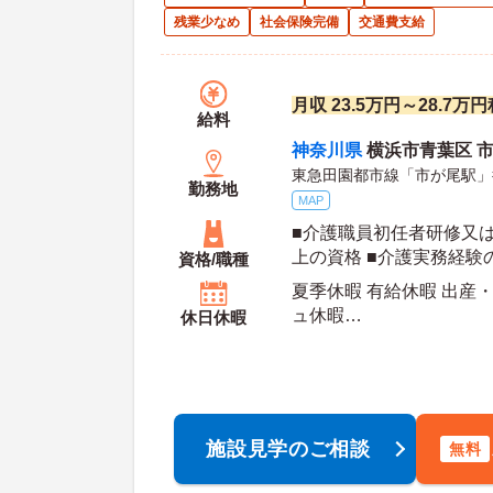
残業少なめ
社会保険完備
交通費支給
月収 23.5万円～28.7
給料
神奈川県
横浜市青葉区 市
東急田園都市線「市が尾駅」
勤務地
MAP
■介護職員初任者研修又
上の資格 ■介護実務経験
資格/職種
夏季休暇 有給休暇 出産
ュ休暇
休日休暇
年間休日日数：113日 初年度有給日数：10日 最
大有給日数：20日
施設見学のご相談
無料