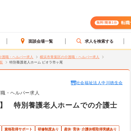
転職
無料!簡単1分
面談会場一覧
求人を検索する
介護職・ヘルパー求人
横浜市青葉区の介護職・ヘルパー求人
覧
特別養護老人ホーム ビオラ市ヶ尾
社会福祉法人中川徳生会
護職・ヘルパー求人
】 特別養護老人ホームでの介護士
資格取得サポート
研修制度あり
産休･育休･介護休暇取得実績あり