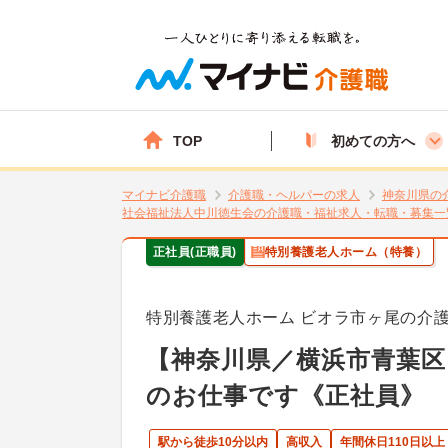
TOP
初めての方へ
マイナビ介護職
介護職・ヘルパーの求人
神奈川県の
社会福祉法人中川徳生会の介護職・福祉求人・転職・募集一
正社員(正職員)
特別養護老人ホーム（特養）
特別養護老人ホーム ビオラ市ヶ尾の介
【神奈川県／横浜市青葉区
のお仕事です《正社員》
駅から徒歩10分以内
高収入
年間休日110日以上