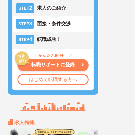
2
求人のご紹介
STEP
3
面接・条件交渉
STEP
4
転職成功！
STEP
転職サポートに登録
はじめて転職する方へ
求人特集