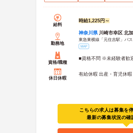
時給1,225円～
給料
神奈川県
川崎市幸区 北加瀬
東急東横線「元住吉駅」バス
勤務地
MAP
■資格不問 ※未経験者歓
資格/職種
有給休暇 出産・育児休暇
休日休暇
こちらの求人は募集を
最新の募集状況の確