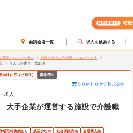
転職
無料!簡単1分
面談会場一覧
求人を検索する
介護職・ヘルパー求人
川崎市幸区の介護職・ヘルパー求人
覧
そんぽの家Ｓ 北加瀬
者向け住宅（サ高住）
募集停止
ＳＯＭＰＯケア株式会社
ー求人
 大手企業が運営する施設で介護職
護休暇取得実績あり
残業少なめ
社会保険完備
交通費支給