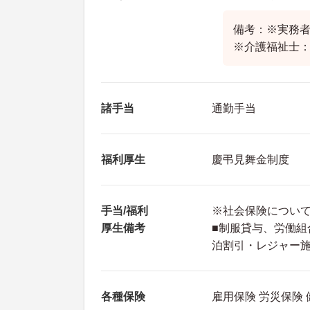
備考：※実務者
※介護福祉士：
諸手当
通勤手当
福利厚生
慶弔見舞金制度
手当/福利
※社会保険につい
厚生備考
■制服貸与、労働
泊割引・レジャー
各種保険
雇用保険 労災保険