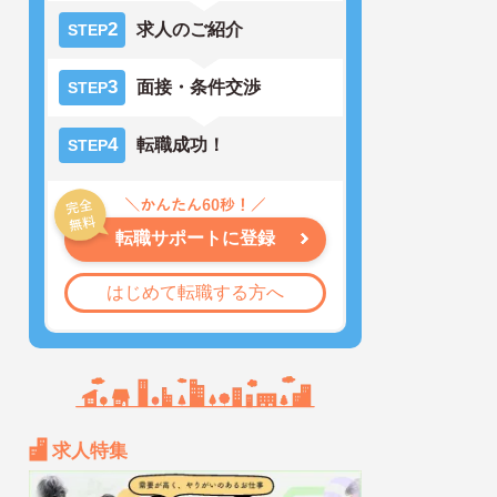
2
求人のご紹介
STEP
3
面接・条件交渉
STEP
4
転職成功！
STEP
転職サポートに登録
はじめて転職する方へ
求人特集