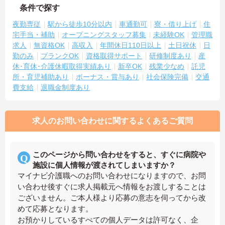
条件で探す
夜勤専従
駅から徒歩10分以内
車通勤可
寮・借り上げ
住
宅手当・補助
オープニングスタッフ募集
未経験OK
管理職
求人
無資格OK
高収入
年間休日110日以上
土日祝休
日
勤のみ
ブランクOK
資格取得サポート
研修制度あり
産
休･育休･介護休暇取得実績あり
新卒OK
残業少なめ
託児
所・育児補助あり
ボーナス・賞与あり
社会保険完備
交通
費支給
退職金制度あり
求人のお問い合わせに関するよくあるご質問
このページから問い合わせをすると、すぐに病院や
施設に個人情報が渡されてしまいますか？
マイナビ介護職へのお問い合わせになりますので、お問
い合わせ後すぐに求人掲載元へ情報をお渡しすることは
ございません。ご本人様より応募の意志を伺ってから改
めて応募となります。
お預かりしているすべての個人データは許可なく、企