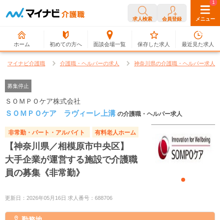
0
1
求人検索
会員登録
メニュー
ホーム
初めての方へ
面談会場一覧
保存した求人
最近見た求人
マイナビ介護職
介護職・ヘルパーの求人
神奈川県の介護職・ヘルパー求人
募集停止
ＳＯＭＰＯケア株式会社
ＳＯＭＰＯケア ラヴィーレ上溝
の介護職・ヘルパー求人
非常勤・パート・アルバイト
有料老人ホーム
【神奈川県／相模原市中央区】
大手企業が運営する施設で介護職
員の募集《非常勤》
更新日：2026年05月16日 求人番号：688706
勤務地