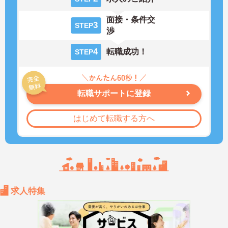
面接・条件交
3
STEP
渉
4
転職成功！
STEP
転職サポートに登録
はじめて転職する方へ
求人特集