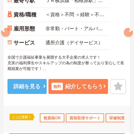
最寄り駅
ＪＲ横浜線「相模原駅」徒歩20分
資格/職種
＜資格＞不問 ＜経験＞不問 ※無資格者:入社半年以内に会社負担で認知症介護基礎研修受講
雇用形態
非常勤・パート・アルバイト
サービス
通所介護（デイサービス）
全国で介護福祉事業を展開する大手企業の求人です！
充実の福利厚生やスキルアップの為の制度が整っており安心して長
期就業が可能です！
ご興味ある方には、面接のポイントなど、さらに詳細をお話致しま
すのでお気軽にご相談ください。
詳細を見る
紹介してもらう
無料
ここに注目！
上
資格取得サポート
無資格OK
研修制度あり
資格取得サポート
産休･育休･介護休暇取得実
研修制度あり