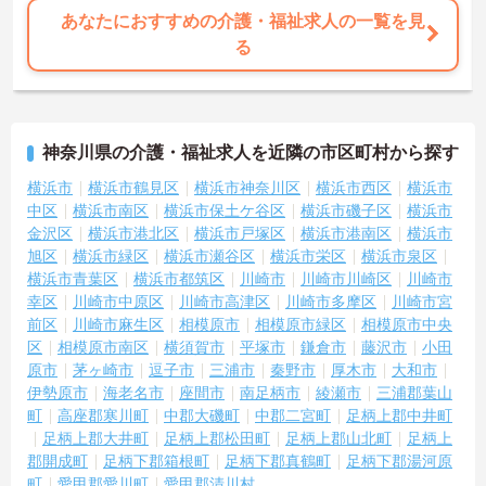
あなたにおすすめの介護・福祉求人の一覧を見
る
神奈川県の介護・福祉求人を近隣の市区町村から探す
横浜市
横浜市鶴見区
横浜市神奈川区
横浜市西区
横浜市
中区
横浜市南区
横浜市保土ケ谷区
横浜市磯子区
横浜市
金沢区
横浜市港北区
横浜市戸塚区
横浜市港南区
横浜市
旭区
横浜市緑区
横浜市瀬谷区
横浜市栄区
横浜市泉区
横浜市青葉区
横浜市都筑区
川崎市
川崎市川崎区
川崎市
幸区
川崎市中原区
川崎市高津区
川崎市多摩区
川崎市宮
前区
川崎市麻生区
相模原市
相模原市緑区
相模原市中央
区
相模原市南区
横須賀市
平塚市
鎌倉市
藤沢市
小田
原市
茅ヶ崎市
逗子市
三浦市
秦野市
厚木市
大和市
伊勢原市
海老名市
座間市
南足柄市
綾瀬市
三浦郡葉山
町
高座郡寒川町
中郡大磯町
中郡二宮町
足柄上郡中井町
足柄上郡大井町
足柄上郡松田町
足柄上郡山北町
足柄上
郡開成町
足柄下郡箱根町
足柄下郡真鶴町
足柄下郡湯河原
町
愛甲郡愛川町
愛甲郡清川村