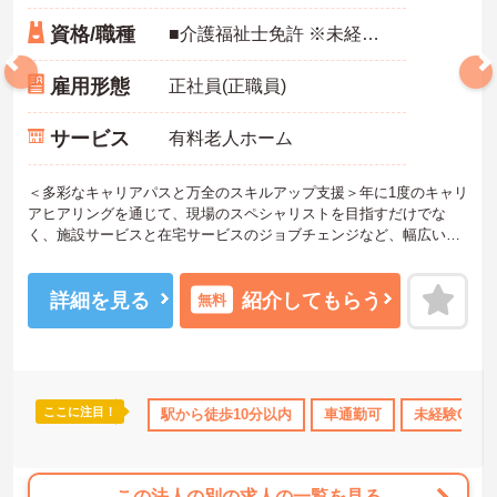
資格/職種
■介護福祉士免許 ※未経験・ブランク可
雇用形態
正社員(正職員)
サービス
有料老人ホーム
＜多彩なキャリアパスと万全のスキルアップ支援＞年に1度のキャリ
アヒアリングを通じて、現場のスペシャリストを目指すだけでな
く、施設サービスと在宅サービスのジョブチェンジなど、幅広い経
験を積むことが可能です。
＜プライベートも充実させる嬉しい福利厚生＞仕事の疲れを癒やす
ための制度も充実しています。各地のレジャー施設や宿泊が最大8
詳細を見る
紹介してもらう
無料
0％オフになる優待制度や、勤続5年ごとの「特別連続有給休暇（5
日）」など、リフレッシュできる機会がたくさん。年間公休110日に
加え、独自の休暇制度もしっかり整っているため、オンオフのメリ
ハリをつけて働けます。
＜＜ICT導入が進む効率的な現場で、身体的負担を減らしケアに専念
ここに注目！
所・育児補助
年間休日110日以上
駅から徒歩10分以内
ブランクOK
車通勤可
資格取得サポート
未経験OK
＞スマホ記録や睡眠測定センサー等の導入で月400時間の生産性向上
を実現。月平均残業7.3時間（超過分は1分単位支給）と少なく、ゆ
とりを持って業務に取り組めます。
この法人の別の求人の一覧を見る