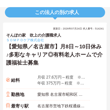
この法人の別の求人
更新日：2026年07月24日 求人番号：514241
そんぽの家 吹上の介護職求人
ＳＯＭＰＯケア株式会社
【愛知県／名古屋市】月8日～10日休み
♪多彩なキャリア◎有料老人ホームで介
護福祉士募集
月収 27.6万円～程度 ※諸手当込み
給料
年収 375万円～程度 ※想定年収
勤務地
愛知県 名古屋市昭和区 阿由知通2-6
最寄り駅
名古屋市営地下鉄桜通線「吹上(愛知)駅」徒歩4分