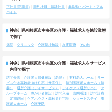
正社員(正職員)
契約社員・嘱託社員
非常勤・パート・アル
バイト
神奈川県相模原市中央区の介護・福祉求人を施設業態
で探す
病院
クリニック
介護福祉施設
在宅医療
その他
神奈川県相模原市中央区の介護・福祉求人をサービス
内容で探す
訪問介護
介護老人保健施設（老健）
有料老人ホーム
サー
ビス付き高齢者向け住宅（サ高住）
特別養護老人ホーム（特
養）
通所介護（デイサービス）
デイケア（通所リハ）
グ
ループホーム
障がい者施設
訪問入浴
訪問看護
訪問診療
定期巡回
ケアハウス・高齢者住宅地
ショートステイ
養
護老人ホーム
介護予防