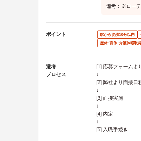
備考：※ロー
ポイント
駅から徒歩10分以内
産休･育休･介護休暇取
選考
[1] 応募フォーム
プロセス
↓
[2] 弊社より面
↓
[3] 面接実施
↓
[4] 内定
↓
[5] 入職手続き