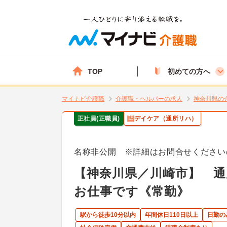
TOP
初めての方へ
マイナビ介護職
介護職・ヘルパーの求人
神奈川県の
正社員(正職員)
デイケア（通所リハ）
名称非公開 ※詳細はお問合せください
【神奈川県／川崎市】 
お仕事です《常勤》
駅から徒歩10分以内
年間休日110日以上
日勤の