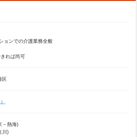
ションでの介護業務全般
できれば尚可
崎区
ハ）
京－熱海)
川)