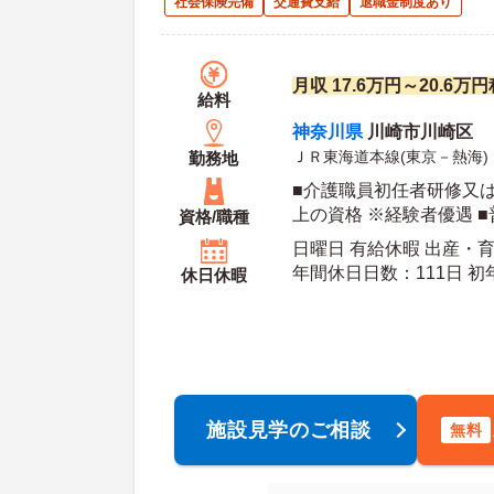
社会保険完備
交通費支給
退職金制度あり
月収 17.6万円～20.6
給料
神奈川県
川崎市川崎区
ＪＲ東海道本線(東京－熱海)
勤務地
■介護職員初任者研修又
上の資格 ※経験者優遇 
資格/職種
れば尚可
日曜日 有給休暇 出産・
年間休日日数：111日 初年度有給日数：10日 最
休日休暇
大有給日数：20日
施設見学のご相談
無料