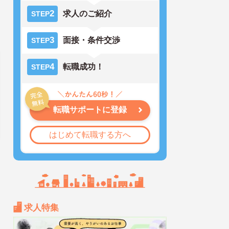
2
求人のご紹介
STEP
3
面接・条件交渉
STEP
4
転職成功！
STEP
転職サポートに登録
はじめて転職する方へ
求人特集