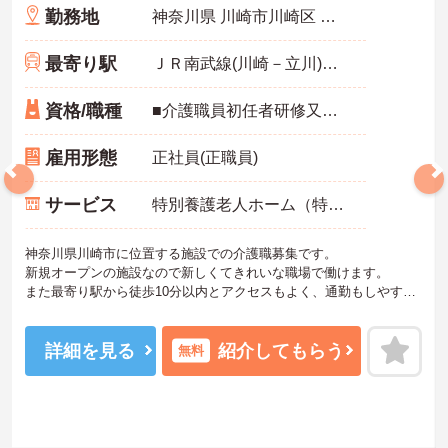
勤務地
神奈川県 川崎市川崎区 日進町5-1
最寄り駅
ＪＲ南武線(川崎－立川)「八丁畷駅」徒歩6分
資格/職種
■介護職員初任者研修又はホームヘルパー2級以上の資格をお持ちの方※無資格の方もご相談ください
雇用形態
正社員(正職員)
サービス
特別養護老人ホーム（特養）
神奈川県川崎市に位置する施設での介護職募集です。
新規オープンの施設なので新しくてきれいな職場で働けます。
また最寄り駅から徒歩10分以内とアクセスもよく、通勤もしやすい
です。
ごご興味をお持ちの方はお気軽にお問い合わせくださいをお持ちの
方はお気軽にお問い合わせください。
詳細を見る
紹介してもらう
無料