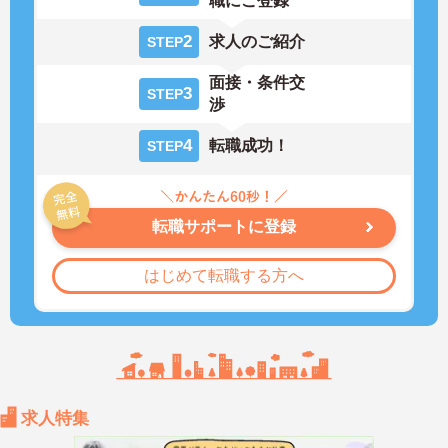
職にご登録
2
求人のご紹介
STEP
面接・条件交
3
STEP
渉
4
転職成功！
STEP
転職サポートに登録
はじめて転職する方へ
求人特集