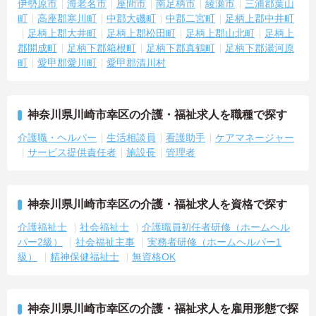
伊勢原市
海老名市
座間市
南足柄市
綾瀬市
三浦郡葉山
町
高座郡寒川町
中郡大磯町
中郡二宮町
足柄上郡中井町
足柄上郡大井町
足柄上郡松田町
足柄上郡山北町
足柄上
郡開成町
足柄下郡箱根町
足柄下郡真鶴町
足柄下郡湯河原
町
愛甲郡愛川町
愛甲郡清川村
神奈川県川崎市幸区の介護・福祉求人を職種で探す
介護職・ヘルパー
生活相談員
看護助手
ケアマネージャー
サービス提供責任者
施設長
管理者
神奈川県川崎市幸区の介護・福祉求人を資格で探す
介護福祉士
社会福祉士
介護職員初任者研修（ホームヘル
パー2級）
社会福祉主事
実務者研修（ホームヘルパー1
級）
精神保健福祉士
無資格OK
神奈川県川崎市幸区の介護・福祉求人を雇用形態で探