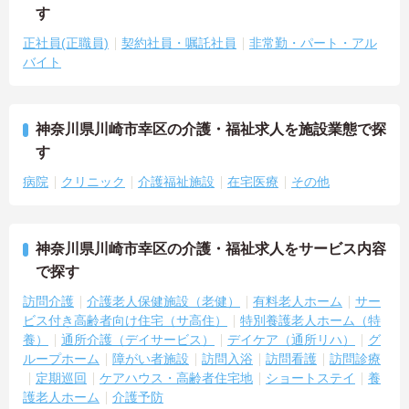
す
正社員(正職員)
契約社員・嘱託社員
非常勤・パート・アル
バイト
神奈川県川崎市幸区の介護・福祉求人を施設業態で探
す
病院
クリニック
介護福祉施設
在宅医療
その他
神奈川県川崎市幸区の介護・福祉求人をサービス内容
で探す
訪問介護
介護老人保健施設（老健）
有料老人ホーム
サー
ビス付き高齢者向け住宅（サ高住）
特別養護老人ホーム（特
養）
通所介護（デイサービス）
デイケア（通所リハ）
グ
ループホーム
障がい者施設
訪問入浴
訪問看護
訪問診療
定期巡回
ケアハウス・高齢者住宅地
ショートステイ
養
護老人ホーム
介護予防