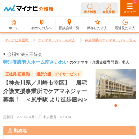
0
1
求人検索
会員登録
メニュー
ホーム
初めての方へ
面談会場一覧
保存した求人
最近見た求人
マイナビ介護職
ケアマネージャーの求人
神奈川県のケアマネージャー求人
社会福祉法人三篠会
特別養護老人ホーム南さいわい
のケアマネ（介護支援専門員）求人
正社員(正職員)
通所介護（デイサービス）
【神奈川県／川崎市幸区】 居宅
介護支援事業所でケアマネジャー
募集！ ＜尻手駅 より徒歩圏内＞
更新日：2025年04月16日 求人番号：693174
勤務地