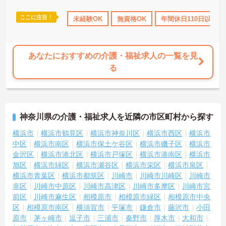
ここに注目！
研修制度あり
産休･育休･介護休暇取得実績あり
未経験OK
無資格OK
年間休日110日以上
社会保険完備
あなたにおすすめの介護・福祉求人の一覧を見
る
神奈川県の介護・福祉求人を近隣の市区町村から探す
横浜市
横浜市鶴見区
横浜市神奈川区
横浜市西区
横浜市
中区
横浜市南区
横浜市保土ケ谷区
横浜市磯子区
横浜市
金沢区
横浜市港北区
横浜市戸塚区
横浜市港南区
横浜市
旭区
横浜市緑区
横浜市瀬谷区
横浜市栄区
横浜市泉区
横浜市青葉区
横浜市都筑区
川崎市
川崎市川崎区
川崎市
幸区
川崎市中原区
川崎市高津区
川崎市多摩区
川崎市宮
前区
川崎市麻生区
相模原市
相模原市緑区
相模原市中央
区
相模原市南区
横須賀市
平塚市
鎌倉市
藤沢市
小田
原市
茅ヶ崎市
逗子市
三浦市
秦野市
厚木市
大和市