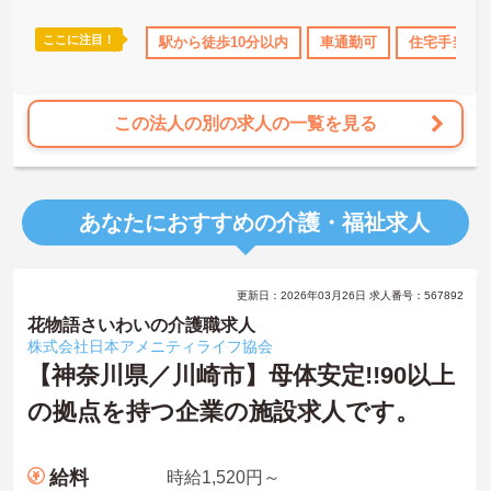
ここに注目！
無資格OK
年間休日110日以上
駅から徒歩10分以内
研修制度あり
車通勤可
産休･育休･介
住宅手当・
この法人の別の求人の一覧を見る
あなたにおすすめの介護・福祉求人
更新日：2026年03月26日 求人番号：567892
花物語さいわいの介護職求人
株式会社日本アメニティライフ協会
【神奈川県／川崎市】母体安定!!90以上
の拠点を持つ企業の施設求人です。
給料
時給1,520円～