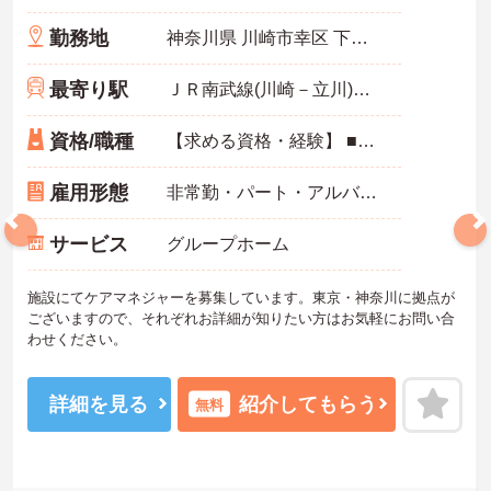
勤務地
神奈川県 川崎市幸区 下平間340-1
最寄り駅
ＪＲ南武線(川崎－立川)「鹿島田駅」徒歩14分
資格/職種
【求める資格・経験】 ■未経験ＯＫ
雇用形態
非常勤・パート・アルバイト
サービス
グループホーム
施設にてケアマネジャーを募集しています。東京・神奈川に拠点が
ございますので、それぞれお詳細が知りたい方はお気軽にお問い合
わせください。
詳細を見る
紹介してもらう
無料