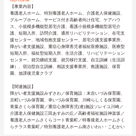
【事業内容】
養護老人ホーム、特別養護老人ホーム、介護老人保健施設、
グループホーム、サービス付き高齢者向け住宅、ケアハウ
ス、小規模多機能型居宅介護、看護小規模多機能型居宅介
護、短期入所、訪問介護、通所リハビリテーション、在宅支
援センター、地域包抱支援センター、居宅介護支援事業所、
障がい者支援施設、重症心身障害児者福祉医療施設、医療型
短期入所、福祉型短期入所、生活介護、リハビリテーション
センター、就労継続支援、就労移行支援、自立訓練（生活訓
練）、宿泊型自立訓練、相談支援事業所、救護施設、保育
園、放課後児童クラブ
【関連施設】
障がい者支援施設みずさわ／保育施設：末吉いづみ保育園、
京町いづみ保育園、幸いづみ保育園、川崎らしくる保育園、
青葉さくら保育園／重症心身障害児(者)施設ソレイユ川崎／
介護老人保健施設三田あすみの丘／高齢者福祉施設神楽坂／
養護老人ホームさくらコート青葉町／特養後老人ホームさく
らテラス青葉町／特別養護老人ホーム南さいわい・こむかい