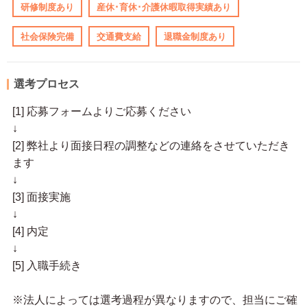
研修制度あり
産休･育休･介護休暇取得実績あり
社会保険完備
交通費支給
退職金制度あり
選考プロセス
[1] 応募フォームよりご応募ください
↓
[2] 弊社より面接日程の調整などの連絡をさせていただき
ます
↓
[3] 面接実施
↓
[4] 内定
↓
[5] 入職手続き
※法人によっては選考過程が異なりますので、担当にご確