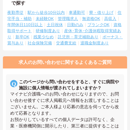
で探す
夜勤専従
駅から徒歩10分以内
車通勤可
寮・借り上げ
住
宅手当・補助
未経験OK
管理職求人
無資格OK
高収入
年間休日110日以上
土日祝休
日勤のみ
ブランクOK
資格
取得サポート
研修制度あり
産休･育休･介護休暇取得実績あ
り
新卒OK
残業少なめ
託児所・育児補助あり
ボーナス・
賞与あり
社会保険完備
交通費支給
退職金制度あり
求人のお問い合わせに関するよくあるご質問
このページから問い合わせをすると、すぐに病院や
施設に個人情報が渡されてしまいますか？
マイナビ介護職へのお問い合わせになりますので、お問
い合わせ後すぐに求人掲載元へ情報をお渡しすることは
ございません。ご本人様より応募の意志を伺ってから改
めて応募となります。
お預かりしているすべての個人データは許可なく、企
業・医療機関側に開示したり、第三者に提供することは