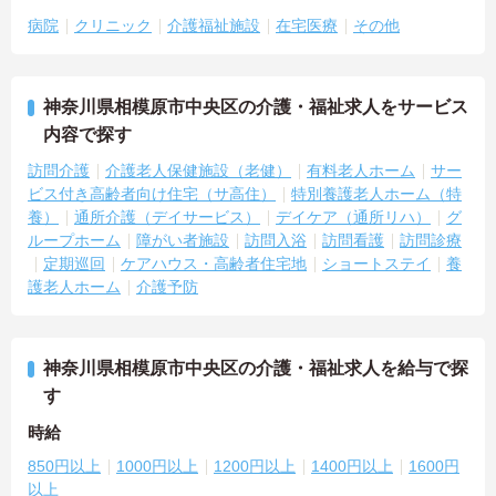
病院
クリニック
介護福祉施設
在宅医療
その他
神奈川県相模原市中央区の介護・福祉求人をサービス
内容で探す
訪問介護
介護老人保健施設（老健）
有料老人ホーム
サー
ビス付き高齢者向け住宅（サ高住）
特別養護老人ホーム（特
養）
通所介護（デイサービス）
デイケア（通所リハ）
グ
ループホーム
障がい者施設
訪問入浴
訪問看護
訪問診療
定期巡回
ケアハウス・高齢者住宅地
ショートステイ
養
護老人ホーム
介護予防
神奈川県相模原市中央区の介護・福祉求人を給与で探
す
時給
850円以上
1000円以上
1200円以上
1400円以上
1600円
以上