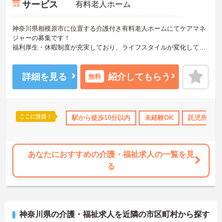
サービス
有料老人ホーム
神奈川県相模原市に位置する介護付き有料老人ホームにてケアマネ
ジャーの募集です！
福利厚生・休暇制度が充実しており、ライフスタイルが変化しても
安心して働き続けることができる環境が整っています。
ご興味のある方には、面接対策ポイントなど、さらに詳細をご案内
しますのでお気軽にご相談ください！
詳細を見る
紹介してもらう
無料
ここに注目！
上
資格取得サポート
駅から徒歩10分以内
研修制度あり
産休･育休･介護休暇取得実
未経験OK
託児所・育
あなたにおすすめの介護・福祉求人の一覧を見
る
神奈川県の介護・福祉求人を近隣の市区町村から探す