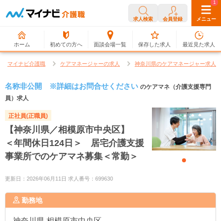
0
1
求人検索
会員登録
メニュー
ホーム
初めての方へ
面談会場一覧
保存した求人
最近見た求人
マイナビ介護職
ケアマネージャーの求人
神奈川県のケアマネージャー求人
名称非公開 ※詳細はお問合せください
のケアマネ（介護支援専門
員）求人
正社員(正職員)
【神奈川県／相模原市中央区】
＜年間休日124日＞ 居宅介護支援
事業所でのケアマネ募集＜常勤＞
更新日：2026年06月11日 求人番号：699630
勤務地
神奈川県
相模原市中央区