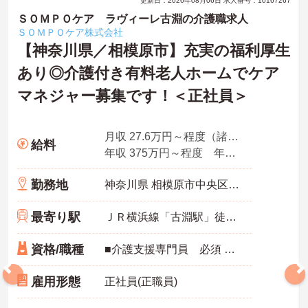
更新日：2026年08月06日 求人番号：10167267
ＳＯＭＰＯケア ラヴィーレ古淵の介護職求人
ＳＯＭＰＯケア株式会社
【神奈川県／相模原市】充実の福利厚生
あり◎介護付き有料老人ホームでケア
マネジャー募集です！＜正社員＞
月収 27.6万円～程度（諸手当込み）
給料
年収 375万円～程度 年2回の賞与含む
勤務地
神奈川県 相模原市中央区 東淵野辺4-17-2
最寄り駅
ＪＲ横浜線「古淵駅」徒歩8分
資格/職種
■介護支援専門員 必須 ■経験：不問
雇用形態
正社員(正職員)