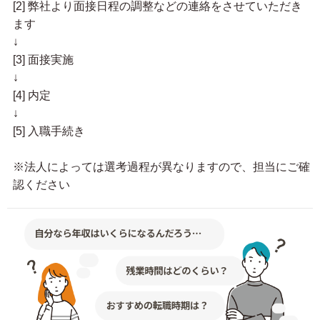
[2] 弊社より面接日程の調整などの連絡をさせていただき
ます
↓
[3] 面接実施
↓
[4] 内定
↓
[5] 入職手続き
※法人によっては選考過程が異なりますので、担当にご確
認ください