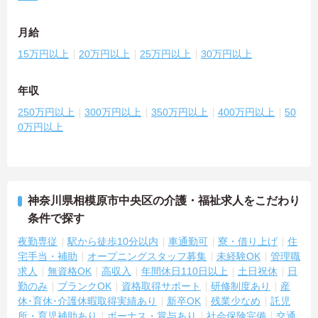
月給
15万円以上
20万円以上
25万円以上
30万円以上
年収
250万円以上
300万円以上
350万円以上
400万円以上
50
0万円以上
神奈川県相模原市中央区の介護・福祉求人をこだわり
条件で探す
夜勤専従
駅から徒歩10分以内
車通勤可
寮・借り上げ
住
宅手当・補助
オープニングスタッフ募集
未経験OK
管理職
求人
無資格OK
高収入
年間休日110日以上
土日祝休
日
勤のみ
ブランクOK
資格取得サポート
研修制度あり
産
休･育休･介護休暇取得実績あり
新卒OK
残業少なめ
託児
所・育児補助あり
ボーナス・賞与あり
社会保険完備
交通