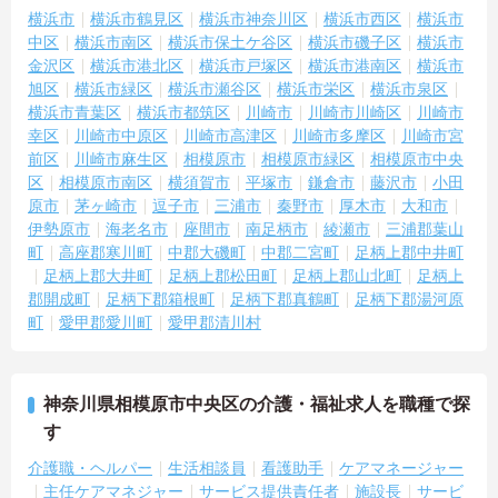
横浜市
横浜市鶴見区
横浜市神奈川区
横浜市西区
横浜市
中区
横浜市南区
横浜市保土ケ谷区
横浜市磯子区
横浜市
金沢区
横浜市港北区
横浜市戸塚区
横浜市港南区
横浜市
旭区
横浜市緑区
横浜市瀬谷区
横浜市栄区
横浜市泉区
横浜市青葉区
横浜市都筑区
川崎市
川崎市川崎区
川崎市
幸区
川崎市中原区
川崎市高津区
川崎市多摩区
川崎市宮
前区
川崎市麻生区
相模原市
相模原市緑区
相模原市中央
区
相模原市南区
横須賀市
平塚市
鎌倉市
藤沢市
小田
原市
茅ヶ崎市
逗子市
三浦市
秦野市
厚木市
大和市
伊勢原市
海老名市
座間市
南足柄市
綾瀬市
三浦郡葉山
町
高座郡寒川町
中郡大磯町
中郡二宮町
足柄上郡中井町
足柄上郡大井町
足柄上郡松田町
足柄上郡山北町
足柄上
郡開成町
足柄下郡箱根町
足柄下郡真鶴町
足柄下郡湯河原
町
愛甲郡愛川町
愛甲郡清川村
神奈川県相模原市中央区の介護・福祉求人を職種で探
す
介護職・ヘルパー
生活相談員
看護助手
ケアマネージャー
主任ケアマネジャー
サービス提供責任者
施設長
サービ