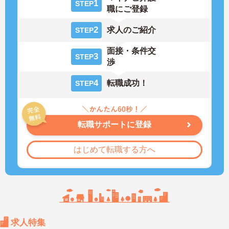
1
STEP
職にご登録
2
求人のご紹介
STEP
面接・条件交
3
STEP
渉
4
転職成功！
STEP
転職サポートに登録
はじめて転職する方へ
求人特集