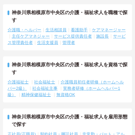
す】
・年間17日間のリフレッシュ休暇や産前産後・育児休暇など多様な
神奈川県相模原市中央区の介護・福祉求人を職種で探
休暇制度を利用して私生活を大切にできます。
す
・65歳の定年後も70歳まで勤務可能な再雇用制度や退職金制度を設
けており、大手グループの安定した基盤のもとで長く雇用が保証さ
介護職・ヘルパー
生活相談員
看護助手
ケアマネージャー
れます。
主任ケアマネジャー
サービス提供責任者
施設長
サービ
ス管理責任者
生活支援員
管理者
【身だしなみの自由度が高く、自分らしいスタイルを尊重しながら
活躍できる環境です】
・社員一人ひとりの個性や価値観を大切にする方針のもと、清潔感
と節度を保つことで髪色やネイルなどが原則自由とされています。
神奈川県相模原市中央区の介護・福祉求人を資格で探
・自分らしさを維持しながら働ける柔軟な社内規定が整っているた
め、型にとらわれずストレスの少ない状態でご活躍いただけます。
す
介護福祉士
社会福祉士
介護職員初任者研修（ホームヘル
パー2級）
社会福祉主事
実務者研修（ホームヘルパー1
級）
精神保健福祉士
無資格OK
神奈川県相模原市中央区の介護・福祉求人を雇用形態
で探す
正社員(正職員)
契約社員・嘱託社員
非常勤・パート・アル