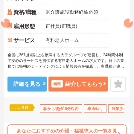
資格/職種
※介護施設勤務経験必須
雇用形態
正社員(正職員)
サービス
有料老人ホーム
全国に367拠点以上を展開する大手グループが運営し、24時間体制
で安心のサービスを提供する有料老人ホームの求人です。日々の業
務では毎朝のミーティングによる情報共有を徹底し、多職種と連携
しながらお客様の生活を支える体制を整えています。入社後はOJT
制度による先輩スタッフの丁寧な指導や定期的な面談があり、資格
取得支援制度も完備しているため着実にスキルを磨ける環境です。
詳細を見る
紹介してもらう
無料
待遇面では、月給に加えて年2回の賞与や実績に応じた特別報酬の支
給制度があり、日々の努力が収入に直結します。残業がほぼなく年
間17日のリフレッシュ休暇を利用できるほか、定年65歳かつ70歳ま
での再雇用制度を設けているため、ワークライフバランスを保ちな
ここに注目！
なめ
土日祝休
年間休日110日以上
駅から徒歩10分以内
ブランクOK
車通勤可
産休･育休･
残業少なめ
がら長期的にキャリアを築いていけます。自分らしい身だしなみで
働ける点も魅力の一つであり、安定した基盤のもとで新たな挑戦が
期待できます。
あなたにおすすめの介護・福祉求人の一覧を見