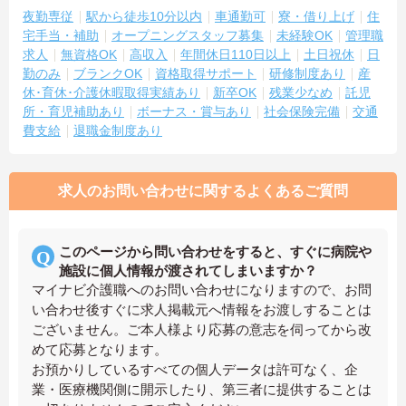
夜勤専従
駅から徒歩10分以内
車通勤可
寮・借り上げ
住
宅手当・補助
オープニングスタッフ募集
未経験OK
管理職
求人
無資格OK
高収入
年間休日110日以上
土日祝休
日
勤のみ
ブランクOK
資格取得サポート
研修制度あり
産
休･育休･介護休暇取得実績あり
新卒OK
残業少なめ
託児
所・育児補助あり
ボーナス・賞与あり
社会保険完備
交通
費支給
退職金制度あり
求人のお問い合わせに関するよくあるご質問
このページから問い合わせをすると、すぐに病院や
施設に個人情報が渡されてしまいますか？
マイナビ介護職へのお問い合わせになりますので、お問
い合わせ後すぐに求人掲載元へ情報をお渡しすることは
ございません。ご本人様より応募の意志を伺ってから改
めて応募となります。
お預かりしているすべての個人データは許可なく、企
業・医療機関側に開示したり、第三者に提供することは