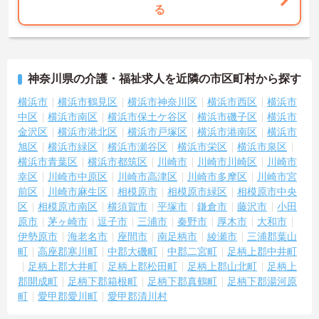
★おすすめPOINT★
る
【毎朝のミーティングで情報を共有し、スタッフ間で円滑に連携で
きる体制です】
・スタッフ全員で毎朝お客様の体調や変化を共有する仕組みによ
り、多職種間でスムーズな連携を図ることができます。
・困った時もすぐに相談してフォローし合える風通しの良い職場環
神奈川県の介護・福祉求人を近隣の市区町村から探す
境のため、周囲との信頼関係を深めながら業務に取り組めます。
横浜市
横浜市鶴見区
横浜市神奈川区
横浜市西区
横浜市
【充実したフォローアップ体制と資格取得支援で、着実にキャリア
中区
横浜市南区
横浜市保土ケ谷区
横浜市磯子区
横浜市
を積んでいけます】
金沢区
横浜市港北区
横浜市戸塚区
横浜市港南区
横浜市
・経験や年齢に関係なくOJT制度で先輩スタッフから丁寧な指導を
旭区
横浜市緑区
横浜市瀬谷区
横浜市栄区
横浜市泉区
受けられるため、業務の疑問や不安をその場で解消できます。
横浜市青葉区
横浜市都筑区
川崎市
川崎市川崎区
川崎市
・定期的な面談やフォロー研修に加えて各種資格の取得支援制度も
幸区
川崎市中原区
川崎市高津区
川崎市多摩区
川崎市宮
活用できることで、介護の専門性を高めながら成長を目指せます。
前区
川崎市麻生区
相模原市
相模原市緑区
相模原市中央
【業績や日々の努力を多角的に評価する「特別報酬制度」で、収入
区
相模原市南区
横須賀市
平塚市
鎌倉市
藤沢市
小田
アップが期待できます】
原市
茅ヶ崎市
逗子市
三浦市
秦野市
厚木市
大和市
・賞与とは別に、円滑な施設運営への協力やチームワークなどの貢
伊勢原市
海老名市
座間市
南足柄市
綾瀬市
三浦郡葉山
献度合いを評価して特別報酬を支給する独自の仕組みがあります。
町
高座郡寒川町
中郡大磯町
中郡二宮町
足柄上郡中井町
・一人ひとりの頑張りが目に見える形でしっかりと還元されるた
足柄上郡大井町
足柄上郡松田町
足柄上郡山北町
足柄上
め、高いモチベーションを維持しながら仕事に向き合うことができ
郡開成町
足柄下郡箱根町
足柄下郡真鶴町
足柄下郡湯河原
ます。
町
愛甲郡愛川町
愛甲郡清川村
【豊富な休暇制度を利用して、長期的に無理のないペースで働けま