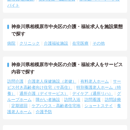
バイト
神奈川県相模原市中央区の介護・福祉求人を施設業態
で探す
病院
クリニック
介護福祉施設
在宅医療
その他
神奈川県相模原市中央区の介護・福祉求人をサービス
内容で探す
訪問介護
介護老人保健施設（老健）
有料老人ホーム
サー
ビス付き高齢者向け住宅（サ高住）
特別養護老人ホーム（特
養）
通所介護（デイサービス）
デイケア（通所リハ）
グ
ループホーム
障がい者施設
訪問入浴
訪問看護
訪問診療
定期巡回
ケアハウス・高齢者住宅地
ショートステイ
養
護老人ホーム
介護予防