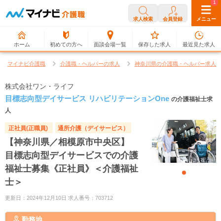
0
1
求人検索
会員登録
メニュー
ホーム
初めての方へ
面談会場一覧
保存した求人
最近見た求人
マイナビ介護職
介護職・ヘルパーの求人
神奈川県の介護職・ヘルパー求人
株式会社ワン・ライフ
目標志向型デイサービス リハビリテーションOne
の介護福祉士求
人
正社員(正職員)
通所介護（デイサービス）
【神奈川県／相模原市中央区】
目標志向型デイサービスでの介護
福祉士募集《正社員》＜介護福祉
士＞
更新日：2024年12月10日 求人番号：703712
勤務地