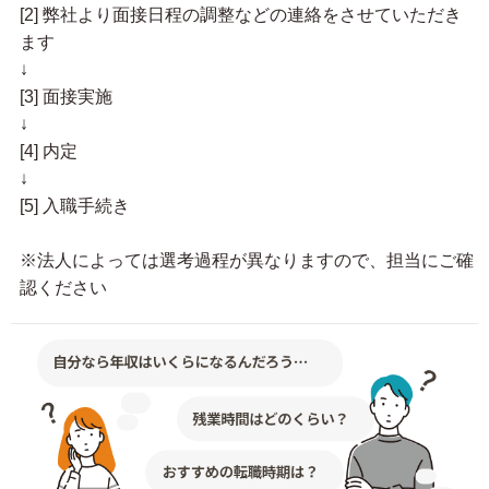
[2] 弊社より面接日程の調整などの連絡をさせていただき
ます
↓
[3] 面接実施
↓
[4] 内定
↓
[5] 入職手続き
※法人によっては選考過程が異なりますので、担当にご確
認ください