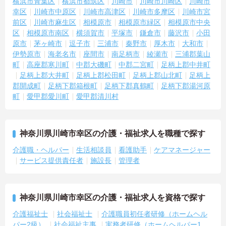
横浜市青葉区
横浜市都筑区
川崎市
川崎市川崎区
川崎市
【IT化と手厚いフォロー体制により、業務のストレスを軽減できま
幸区
川崎市中原区
川崎市高津区
川崎市多摩区
川崎市宮
す】
・記録票の提出やシフト確認をすべてスマートフォンで行えるた
前区
川崎市麻生区
相模原市
相模原市緑区
相模原市中央
め、手書きの書類作成や事業所への移動の手間が省けケア業務に集
区
相模原市南区
横須賀市
平塚市
鎌倉市
藤沢市
小田
中できます
原市
茅ヶ崎市
逗子市
三浦市
秦野市
厚木市
大和市
・定期的な面談を通じて上司がフォローする体制があり、訪問介護
伊勢原市
海老名市
座間市
南足柄市
綾瀬市
三浦郡葉山
でありながら孤立することなくチームの支援を受けながら業務に取
町
高座郡寒川町
中郡大磯町
中郡二宮町
足柄上郡中井町
り組めます
足柄上郡大井町
足柄上郡松田町
足柄上郡山北町
足柄上
郡開成町
足柄下郡箱根町
足柄下郡真鶴町
足柄下郡湯河原
町
愛甲郡愛川町
愛甲郡清川村
神奈川県川崎市幸区の介護・福祉求人を職種で探す
介護職・ヘルパー
生活相談員
看護助手
ケアマネージャー
サービス提供責任者
施設長
管理者
神奈川県川崎市幸区の介護・福祉求人を資格で探す
介護福祉士
社会福祉士
介護職員初任者研修（ホームヘル
パー2級）
社会福祉主事
実務者研修（ホームヘルパー1