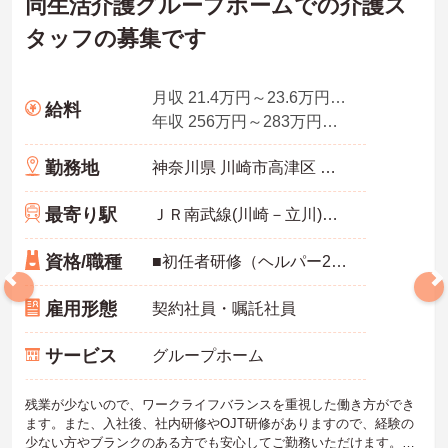
同生活介護グループホームでの介護ス
タッフの募集です
月収 21.4万円～23.6万円夜勤手当4回分込
給料
年収 256万円～283万円程度
勤務地
神奈川県 川崎市高津区 宇奈根637-6
最寄り駅
ＪＲ南武線(川崎－立川)「久地駅」徒歩12分
資格/職種
■初任者研修（ヘルパー2級）、実務者研修（ヘルパー1級）、介護福祉士免許 ■介護経験半年以上
雇用形態
契約社員・嘱託社員
サービス
グループホーム
残業が少ないので、ワークライフバランスを重視した働き方ができ
ます。また、入社後、社内研修やOJT研修がありますので、経験の
少ない方やブランクのある方でも安心してご勤務いただけます。ご