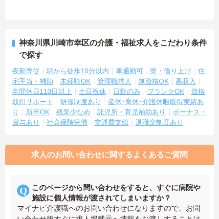
神奈川県川崎市幸区の介護・福祉求人をこだわり条件
で探す
夜勤専従
駅から徒歩10分以内
車通勤可
寮・借り上げ
住
宅手当・補助
未経験OK
管理職求人
無資格OK
高収入
年間休日110日以上
土日祝休
日勤のみ
ブランクOK
資格
取得サポート
研修制度あり
産休･育休･介護休暇取得実績あ
り
新卒OK
残業少なめ
託児所・育児補助あり
ボーナス・
賞与あり
社会保険完備
交通費支給
退職金制度あり
求人のお問い合わせに関するよくあるご質問
このページから問い合わせをすると、すぐに病院や
施設に個人情報が渡されてしまいますか？
マイナビ介護職へのお問い合わせになりますので、お問
い合わせ後すぐに求人掲載元へ情報をお渡しすることは