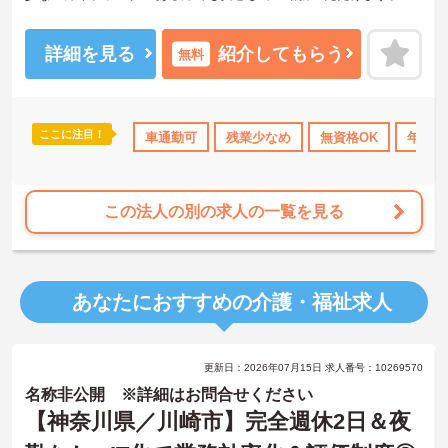
興味ある方には、面接のポイントなど、さらに詳細をお話致します
のでお気軽にご相談ください。
詳細を見る
紹介してもらう
無料
ここに注目！
研修制度あり
産休･育休･介護休暇取得実績あり
車通勤可
残業少なめ
無資格OK
社会保険完備
年間休
この法人の別の求人の一覧を見る
あなたにおすすめの介護・福祉求人
更新日：2026年07月15日 求人番号：10269570
名称非公開 ※詳細はお問合せください
【神奈川県／川崎市】完全週休2日＆夜