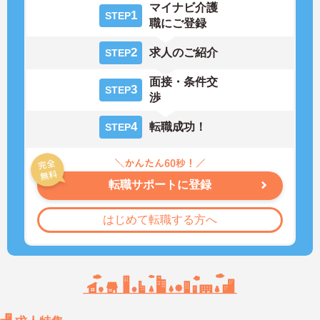
マイナビ介護
1
STEP
職にご登録
2
求人のご紹介
STEP
面接・条件交
3
STEP
渉
4
転職成功！
STEP
転職サポートに登録
はじめて転職する方へ