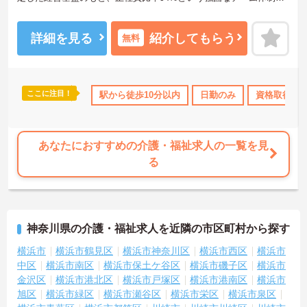
構築しています。介護福祉士資格手当や年2回の評価面談など、専門
資格と成果が収入に直結する仕組みが整っています。夜勤なしの完
全週休2日制（曜日固定）を採用し、日々の記録業務はスマートフォ
詳細を見る
紹介してもらう
無料
ンで完結するため、施設勤務特有の不規則なシフトや煩雑な事務作
業の負担を抑え、ケアに専念できます。定期的な面談で不安を解消
できるフォロー体制もあり、介護福祉士としてサ責や管理者への着
実なキャリアアップを目指す有資格者の方に推奨できる環境です。
ここに注目！
得サポート
研修制度あり
駅から徒歩10分以内
産休･育休･介護休暇取得実績あり
日勤のみ
資格取得サ
ボー
★おすすめPOINT★
【夜勤なし・曜日固定の休日で、身体への負担を抑えた働き方が実
現できます】
あなたにおすすめの介護・福祉求人の一覧を見
・8:00～19:00の間での実働8時間勤務で夜勤が存在しないため、生
る
活リズムを整えながら健康的に働き続けることができます
・完全週休2日制（曜日固定）を採用していることにより、先々の予
定が立てやすくプライベートの時間をしっかりと確保できる環境で
す
神奈川県の介護・福祉求人を近隣の市区町村から探す
【専門資格を活かした収入アップと明確なキャリア形成が期待でき
ます】
横浜市
横浜市鶴見区
横浜市神奈川区
横浜市西区
横浜市
・介護福祉士資格手当が支給されるほか、年2回の評価面談で個人の
中区
横浜市南区
横浜市保土ケ谷区
横浜市磯子区
横浜市
頑張りが給与に還元される仕組みが整っています
金沢区
横浜市港北区
横浜市戸塚区
横浜市港南区
横浜市
・サービス提供責任者や管理者へのキャリアアップも目指せます
旭区
横浜市緑区
横浜市瀬谷区
横浜市栄区
横浜市泉区