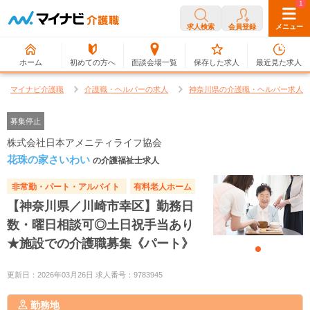
0
1
求人検索
会員登録
メニュー
ホーム
初めての方へ
面談会場一覧
保存した求人
最近見た求人
マイナビ介護職
介護職・ヘルパーの求人
神奈川県の介護職・ヘルパー求人
募集停止
株式会社日本アメニティライフ協会
花珠の家さいわい
の介護福祉士求人
非常勤・パート・アルバイト
有料老人ホーム
【神奈川県／川崎市幸区】勤務日
数・曜日相談可◎土日祝手当あり
★施設での介護職募集《パート》
更新日：2026年03月26日 求人番号：9783945
勤務地