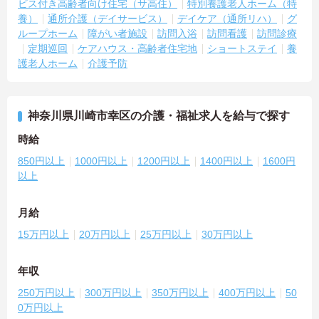
ビス付き高齢者向け住宅（サ高住）
特別養護老人ホーム（特
養）
通所介護（デイサービス）
デイケア（通所リハ）
グ
ループホーム
障がい者施設
訪問入浴
訪問看護
訪問診療
定期巡回
ケアハウス・高齢者住宅地
ショートステイ
養
護老人ホーム
介護予防
神奈川県川崎市幸区の介護・福祉求人を給与で探す
時給
850円以上
1000円以上
1200円以上
1400円以上
1600円
以上
月給
15万円以上
20万円以上
25万円以上
30万円以上
年収
250万円以上
300万円以上
350万円以上
400万円以上
50
0万円以上