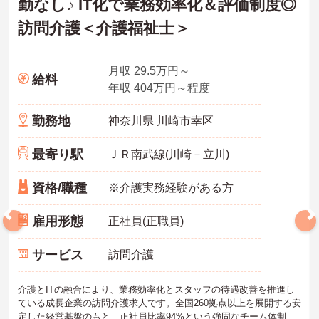
勤なし♪ IT化で業務効率化＆評価制度◎
訪問介護＜介護福祉士＞
月収 29.5万円～
給料
年収 404万円～程度
勤務地
神奈川県 川崎市幸区
最寄り駅
ＪＲ南武線(川崎－立川)
資格/職種
※介護実務経験がある方
雇用形態
正社員(正職員)
サービス
訪問介護
介護とITの融合により、業務効率化とスタッフの待遇改善を推進し
ている成長企業の訪問介護求人です。全国260拠点以上を展開する安
定した経営基盤のもと、正社員比率94%という強固なチーム体制を