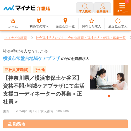
0
1
求人検索
会員登録
メニュー
ホーム
初めての方へ
面談会場一覧
保存した求人
最近見た求人
マイナビ介護職
社会福祉法人なでしこ会の介護職・福祉求人・転職・募集一覧
社会福祉法人なでしこ会
横浜市常盤台地域ケアプラザ
のその他職種求人
正社員(正職員)
その他
【神奈川県／横浜市保土ケ谷区】
資格不問♪地域ケアプラザにて生活
支援コーディネーターの募集＜正
社員＞
更新日：2024年10月17日 求人番号：9863286
勤務地