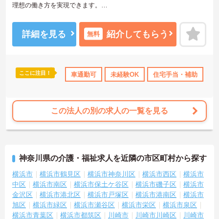
理想の働き方を実現できます。
無料駐車場が完備されていて、マイカー通勤が可能なため、通勤に
便利です。
ご興味をお持ちの方はお気軽にお問い合わせください。
詳細を見る
紹介してもらう
無料
ここに注目！
車通勤可
未経験OK
住宅手当・補助
日
この法人の別の求人の一覧を見る
神奈川県の介護・福祉求人を近隣の市区町村から探す
横浜市
横浜市鶴見区
横浜市神奈川区
横浜市西区
横浜市
中区
横浜市南区
横浜市保土ケ谷区
横浜市磯子区
横浜市
金沢区
横浜市港北区
横浜市戸塚区
横浜市港南区
横浜市
旭区
横浜市緑区
横浜市瀬谷区
横浜市栄区
横浜市泉区
横浜市青葉区
横浜市都筑区
川崎市
川崎市川崎区
川崎市