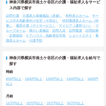
神奈川県横浜市保土ケ谷区の介護・福祉求人をサービ
ス内容で探す
訪問介護
介護老人保健施設（老健）
有料老人ホーム
サー
ビス付き高齢者向け住宅（サ高住）
特別養護老人ホーム（特
養）
通所介護（デイサービス）
デイケア（通所リハ）
グ
ループホーム
障がい者施設
訪問入浴
訪問看護
訪問診療
定期巡回
ケアハウス・高齢者住宅地
ショートステイ
養
護老人ホーム
介護予防
神奈川県横浜市保土ケ谷区の介護・福祉求人を給与で
探す
時給
850円以上
1000円以上
1200円以上
1400円以上
1600円
以上
月給
15万円以上
20万円以上
25万円以上
30万円以上