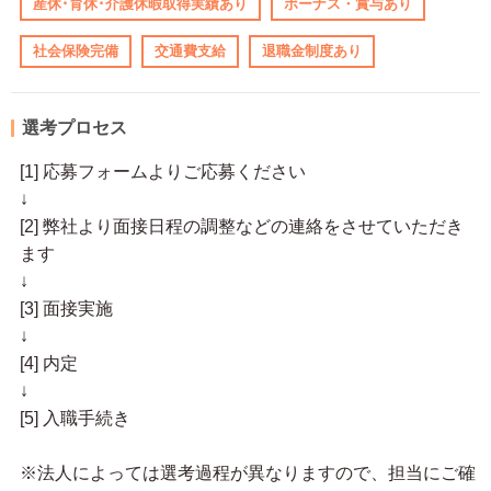
産休･育休･介護休暇取得実績あり
ボーナス・賞与あり
社会保険完備
交通費支給
退職金制度あり
選考プロセス
[1] 応募フォームよりご応募ください
↓
[2] 弊社より面接日程の調整などの連絡をさせていただき
ます
↓
[3] 面接実施
↓
[4] 内定
↓
[5] 入職手続き
※法人によっては選考過程が異なりますので、担当にご確