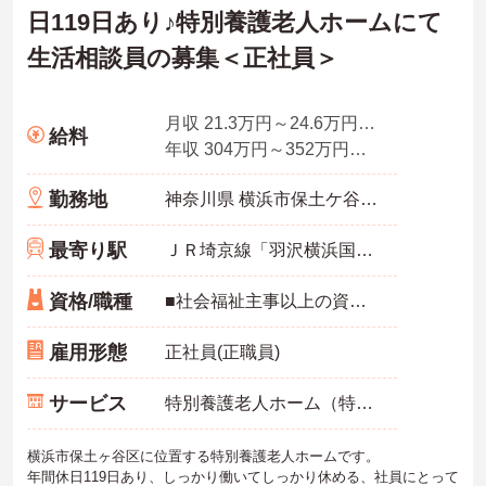
日119日あり♪特別養護老人ホームにて
生活相談員の募集＜正社員＞
月収 21.3万円～24.6万円程度※諸手当込
給料
年収 304万円～352万円程度
勤務地
神奈川県 横浜市保土ケ谷区 常盤台75－1
最寄り駅
ＪＲ埼京線「羽沢横浜国大駅」徒歩14分
資格/職種
■社会福祉主事以上の資格必須 ■普通自動車運転免許（AT限定可）必須 ■経験不問
雇用形態
正社員(正職員)
サービス
特別養護老人ホーム（特養）
横浜市保土ヶ谷区に位置する特別養護老人ホームです。
年間休日119日あり、しっかり働いてしっかり休める、社員にとって