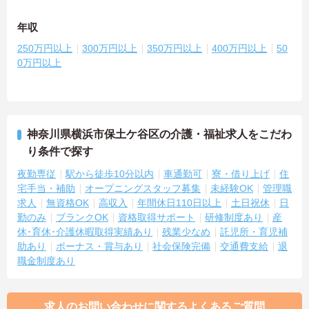
年収
250万円以上
300万円以上
350万円以上
400万円以上
50
0万円以上
神奈川県横浜市保土ケ谷区の介護・福祉求人をこだわ
り条件で探す
夜勤専従
駅から徒歩10分以内
車通勤可
寮・借り上げ
住
宅手当・補助
オープニングスタッフ募集
未経験OK
管理職
求人
無資格OK
高収入
年間休日110日以上
土日祝休
日
勤のみ
ブランクOK
資格取得サポート
研修制度あり
産
休･育休･介護休暇取得実績あり
残業少なめ
託児所・育児補
助あり
ボーナス・賞与あり
社会保険完備
交通費支給
退
職金制度あり
求人のお問い合わせに関するよくあるご質問