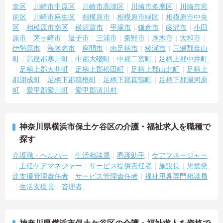
幸区
川崎市中原区
川崎市高津区
川崎市多摩区
川崎市宮
前区
川崎市麻生区
相模原市
相模原市緑区
相模原市中央
区
相模原市南区
横須賀市
平塚市
鎌倉市
藤沢市
小田
原市
茅ヶ崎市
逗子市
三浦市
秦野市
厚木市
大和市
伊勢原市
海老名市
座間市
南足柄市
綾瀬市
三浦郡葉山
町
高座郡寒川町
中郡大磯町
中郡二宮町
足柄上郡中井町
足柄上郡大井町
足柄上郡松田町
足柄上郡山北町
足柄上
郡開成町
足柄下郡箱根町
足柄下郡真鶴町
足柄下郡湯河原
町
愛甲郡愛川町
愛甲郡清川村
神奈川県横浜市保土ケ谷区の介護・福祉求人を職種で
探す
介護職・ヘルパー
生活相談員
看護助手
ケアマネージャー
主任ケアマネジャー
サービス提供責任者
施設長
児童発
達支援管理責任者
サービス管理責任者
福祉用具専門相談員
生活支援員
管理者