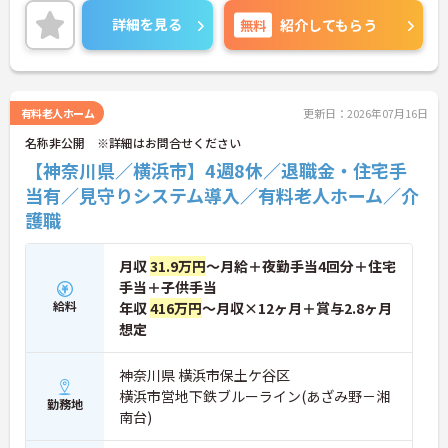
いただけます。施設は笑顔の絶えない明るい雰囲気
詳細を見る
無料
紹介してもらう
で、幅広い年代の方が活躍されています。ご興味の
ある方には、面接対策ポイントなど、さらに詳細を
お話しいたしますのでお気軽にご相談ください！
有料老人ホーム
更新日：2026年07月16日
名称非公開 ※詳細はお問合せください
【神奈川県／横浜市】4週8休／退職金・住宅手
当有／見守りシステム導入／有料老人ホーム／介
護職
月収
31.9万円
～月給＋夜勤手当4回分＋住宅
手当＋子供手当
給料
年収
416万円
～月収×12ヶ月＋賞与2.8ヶ月
想定
神奈川県 横浜市保土ケ谷区
横浜市営地下鉄ブルーライン(あざみ野－湘
勤務地
南台)