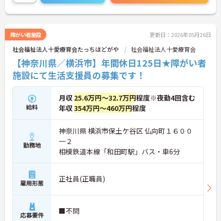
ある方には、面接対策ポイントなど、さらに詳細を
お話しいたしますのでお気軽にご相談ください！
障がい者施設
更新日：2026年05月26日
社会福祉法人十愛療育会たっちほどがや
社会福祉法人十愛療育会
【神奈川県／横浜市】年間休日125日★障がい者
施設にて生活支援員の募集です！
月収
25.6万円～32.7万円
程度※夜勤4回含む
給料
年収
354万円～460万円
程度
神奈川県 横浜市保土ケ谷区 仏向町１６００
一２
勤務地
相模鉄道本線「和田町駅」バス・車6分
正社員(正職員)
雇用形態
■不問
応募要件