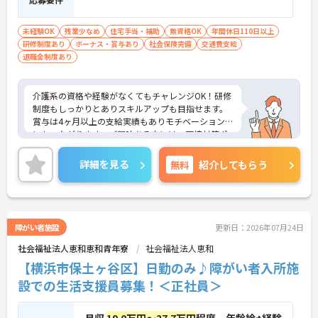
未経験OK
残業少なめ
住宅手当・補助
無資格OK
年間休日110日以上
研修制度あり
ボーナス・賞与あり
社会保険完備
交通費支給
退職金制度あり
介護系の資格や経験がなくてもチャレンジOK！研修
制度もしっかりとありスキルアップも目指せます。
賞与は4ヶ月以上の支給実績もありモチベーション
にもつながります。ご興味ある方には、面接対策ポ
イントなど、さらに詳細をお話しいたしますのでお
気軽にご相談ください！
詳細を見る
無料
紹介してもらう
障がい者施設
更新日：2026年07月24日
社会福祉法人恵和恵和青年寮
社会福祉法人恵和
【横浜市保土ヶ谷区】日勤のみ♪障がい者入所施
設での生活支援員募集！＜正社員＞