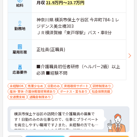
月収
21.9万円～23.7万円
給料
神奈川県 横浜市保土ケ谷区 今井町784-1 レ
ジデンス美立橋303
勤務地
ＪＲ横須賀線「東戸塚駅」バス・車8分
正社員(正職員)
雇用形態
■介護職員初任者研修（ヘルパー2級）以上
応募要件
必須 ■経験不問
未経験OK
残業少なめ
日勤のみ
資格取得サポート
研修制度あり
産休･育休･介護休暇取得実績あり
ボーナス・賞与あり
社会保険完備
交通費支給
退職金制度あり
横浜市保土ケ谷区の訪問介護で介護職員の募集で
す！日勤のみのお仕事なので、仕事とプライベート
を両立しやすい職場です♪また、未経験の方でも応
募可能なので、これから介護業界に挑戦したいとい
う方にピッタリ！ご興味のある方は、面接ポイント