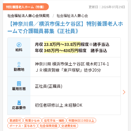
特別養護老人ホーム（特養）
更新日：2026年07月29日
社会福祉法人藤心会快風苑
社会福祉法人藤心会
【神奈川県／横浜市保土ケ谷区】特別養護老人ホ
ームで介護職員募集《正社員》
月収
23.8万円～33.8万円
程度※諸手当込
給料
年収
345万円～430万円
程度 諸手当込
神奈川県 横浜市保土ケ谷区 境木町174-1
勤務地
ＪＲ横須賀線「東戸塚駅」徒歩20分
正社員(正職員)
雇用形態
初任者研修以上 未経験OK
応募要件
車通勤可
残業少なめ
住宅手当・補助
年間休日110日以上
ボーナス・賞与あり
社会保険完備
交通費支給