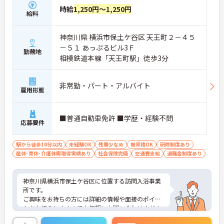
時給
1,250円～1,250円
給料
神奈川県 横浜市保土ケ谷区 天王町２－４５
－５１ あっぷるビル3Ｆ
勤務地
相模鉄道本線「天王町駅」徒歩3分
非常勤・パート・アルバイト
雇用形態
■普通自動車免許 ■学歴・経験不問
応募要件
駅から徒歩10分以内
未経験OK
残業少なめ
無資格OK
研修制度あり
産休･育休･介護休暇取得実績あり
社会保険完備
交通費支給
退職金制度あり
神奈川県横浜市保土ケ谷区に位置する訪問入浴事業
所です。
ご興味をお持ちの方には詳細の情報や面接のポイン
トをお伝えしますのでお気軽にお問い合わせくださ
いませ。