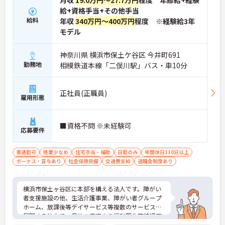
月収
19.0万円～27.7万円
程度 年齢給+経験
給+資格手当+その他手当
給料
年収
340万円～400万円
程度 ※経験給3年
モデル
神奈川県 横浜市保土ケ谷区 今井町691
勤務地
相模鉄道本線「二俣川駅」バス・車10分
正社員(正職員)
雇用形態
■資格不問 ※未経験可
応募要件
車通勤可
残業少なめ
住宅手当・補助
日勤のみ
年間休日110日以上
ボーナス・賞与あり
社会保険完備
交通費支給
退職金制度あり
横浜市保土ヶ谷区に本部を構える法人です。障がい
者支援施設の他、生活介護事業、障がい者グループ
ホーム、放課後等デイサービス等複数のサービスを
展開する法人で、母体の安定より福利厚生等待遇面
も魅力★介護系の資格や経験がない方もチャレンジ