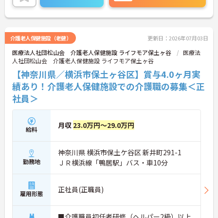
詳細をお話しいたしますのでお気軽にご相談くださ
い！
介護老人保健施設（老健）
更新日：2026年07月03日
医療法人社団松山会 介護老人保健施設 ライフモア保土ヶ谷
医療法
人社団松山会 介護老人保健施設 ライフモア保土ヶ谷
【神奈川県／横浜市保土ヶ谷区】賞与4.0ヶ月実
績あり！介護老人保健施設での介護職の募集＜正
社員＞
月収
23.0万円～29.0万円
給料
神奈川県 横浜市保土ケ谷区 新井町291-1
勤務地
ＪＲ横浜線「鴨居駅」バス・車10分
正社員(正職員)
雇用形態
■介護職員初任者研修（ヘルパー2級）以上