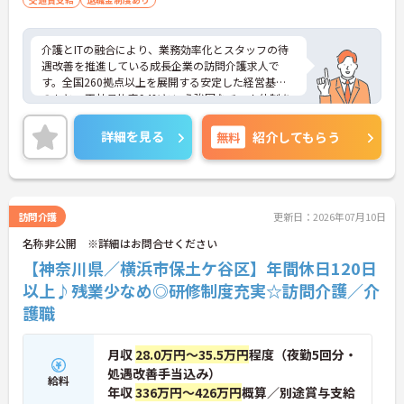
介護とITの融合により、業務効率化とスタッフの待
遇改善を推進している成長企業の訪問介護求人で
す。全国260拠点以上を展開する安定した経営基盤
のもと、正社員比率94%という強固なチーム体制を
構築しています。介護福祉士資格手当や年2回の評価
面談など、専門資格と成果が収入に直結する仕組み
詳細を見る
無料
紹介してもらう
が整っています。夜勤なしの完全週休2日制（曜日固
定）を採用し、日々の記録業務はスマートフォンで
完結するため、施設勤務特有の不規則なシフトや煩
雑な事務作業の負担を抑え、ケアに専念できます。
定期的な面談で不安を解消できるフォロー体制もあ
訪問介護
更新日：2026年07月10日
り、介護福祉士としてサ責や管理者への着実なキャ
名称非公開 ※詳細はお問合せください
リアアップを目指す有資格者の方に推奨できる環境
です。
【神奈川県／横浜市保土ケ谷区】年間休日120日
以上♪残業少なめ◎研修制度充実☆訪問介護／介
★おすすめPOINT★
護職
【夜勤なし・曜日固定の休日で、身体への負担を抑
えた働き方が実現できます】
・8:00～19:00の間での実働8時間勤務で夜勤が存在
月収
28.0万円～35.5万円
程度（夜勤5回分・
しないため、生活リズムを整えながら健康的に働き
処遇改善手当込み）
続けることができます
給料
・完全週休2日制（曜日固定）を採用していること
年収
336万円～426万円
概算／別途賞与支給