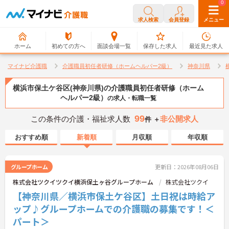
0
0
求人検索
会員登録
メニュー
ホーム
初めての方へ
面談会場一覧
保存した求人
最近見た求人
マイナビ介護職
介護職員初任者研修（ホームヘルパー2級）
神奈川県
横浜市保土ケ谷区(神奈川県)の介護職員初任者研修（ホーム
ヘルパー2級）
の求人・転職一覧
99
この条件の介護・福祉求人数
非公開求人
件 ＋
おすすめ順
新着順
月収順
年収順
グループホーム
更新日：2026年08月06日
株式会社ツクイツクイ横浜保土ヶ谷グループホーム
株式会社ツクイ
【神奈川県／横浜市保土ケ谷区】土日祝は時給ア
ップ♪グループホームでの介護職の募集です！＜
パート＞