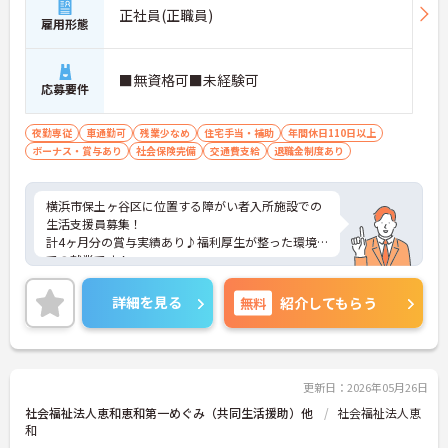
正社員(正職員)
雇用形態
■無資格可■未経験可
応募要件
夜勤専従
車通勤可
残業少なめ
住宅手当・補助
年間休日110日以上
ボーナス・賞与あり
社会保険完備
交通費支給
退職金制度あり
横浜市保土ヶ谷区に位置する障がい者入所施設での
生活支援員募集！
計4ヶ月分の賞与実績あり♪福利厚生が整った環境
での就業です！
ご興味のある方には、面接対策ポイントなど、さら
に詳細をお話しいたしますのでお気軽にご相談くだ
詳細を見る
無料
紹介してもらう
さい！
更新日：2026年05月26日
社会福祉法人恵和恵和第一めぐみ（共同生活援助）他
社会福祉法人恵
和