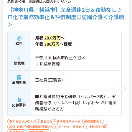
名称非公開 ※詳細はお問合せください
★おすすめPOINT★
【神奈川県／横浜市】完全週休2日＆夜勤なし♪
【安定した経営基盤とキャリア支援】
IT化で業務効率化＆評価制度◎訪問介護＜介護職
・全国140以上の施設を展開し連続増収を続ける安
＞
定法人が運営しています
・資格取得支援や職種別研修制度があり有資格者の
スキルアップを応援しています
月収
28.0万円
～
・昇格実績もあり頑張りがしっかり評価される風通
給料
年収
386万円
～程度
しの良い環境です
【最新設備による負担軽減と働きやすさ】
神奈川県 横浜市保土ケ谷区
・最新の見守りシステム導入により夜勤時の巡視の
勤務地
ＪＲ横須賀線
手間を大きく軽減しています
・機器の導入にあたっては誰でも使いこなせるよう
丁寧な指導を実施しています
正社員(正職員)
【生活を支える充実の福利厚生】
雇用形態
・住宅手当や子供手当などご家族の生活もサポート
する手当を完備しています
■介護職員初任者研修（ヘルパー2級）、実
・1食300円で施設と同じ食事が食べられる食事補助
務者研修（ヘルパー1級）いずれか ※介護実
制度を利用できます ・徒歩や自転車の通勤手当も用
応募要件
意しています
務経験がある方
駅から徒歩10分以内
日勤のみ
資格取得サポート
研修制度あり
産休･育休･介護休暇取得実績あり
ボーナス・賞与あり
社会保険完備
交通費支給
退職金制度あり