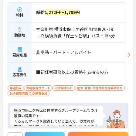
時給
1,272円～1,799円
給料
神奈川県 横浜市保土ケ谷区 狩場町26-19
勤務地
ＪＲ横須賀線「保土ケ谷駅」バス・車5分
非常勤・パート・アルバイト
雇用形態
■初任者研修以上の資格をお持ちの方
応募要件
車通勤可
資格取得サポート
研修制度あり
産休･育休･介護休暇取得実績あり
社会保険完備
交通費支給
横浜市保土ケ谷区に位置するグループホームでの介
護職の募集です！
くるみんマークを取得している法人で、従業員が子
育てと仕事が両立しやすいような職場づくりを積極
的に行っています。