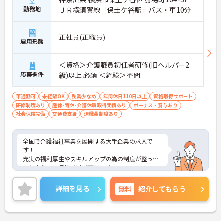
勤務地
ＪＲ横須賀線「保土ケ谷駅」バス・車10分
正社員(正職員)
雇用形態
＜資格＞介護職員初任者研修(旧ヘルパー2
応募要件
級)以上 必須 ＜経験＞不問
車通勤可
未経験OK
残業少なめ
年間休日110日以上
資格取得サポート
研修制度あり
産休･育休･介護休暇取得実績あり
ボーナス・賞与あり
社会保険完備
交通費支給
退職金制度あり
全国で介護福祉事業を展開する大手企業の求人で
す！
充実の福利厚生やスキルアップの為の制度が整って
おり安心して長期就業が可能です！
ご興味ある方には、面接のポイントなど、さらに詳
細をお話致しますのでお気軽にご相談ください。
詳細を見る
無料
紹介してもらう