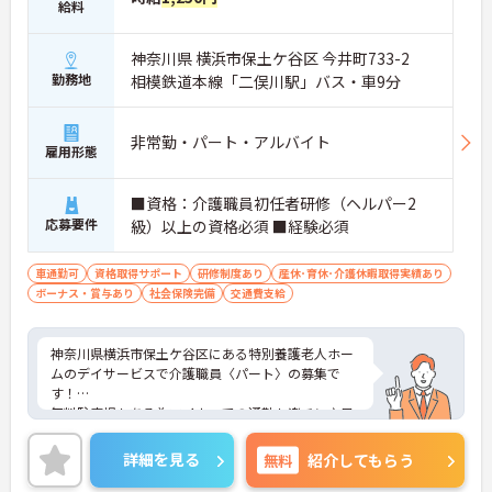
給料
神奈川県 横浜市保土ケ谷区 今井町733-2
勤務地
相模鉄道本線「二俣川駅」バス・車9分
非常勤・パート・アルバイト
雇用形態
■資格：介護職員初任者研修（ヘルパー2
応募要件
級）以上の資格必須 ■経験必須
車通勤可
資格取得サポート
研修制度あり
産休･育休･介護休暇取得実績あり
ボーナス・賞与あり
社会保険完備
交通費支給
神奈川県横浜市保土ケ谷区にある特別養護老人ホー
ムのデイサービスで介護職員〈パート〉の募集で
す！
無料駐車場もある為マイカーでの通勤も楽チン♪日
勤のみのお仕事です！
丁寧な研修とフォロー体制で、経験に関わらず安心
詳細を見る
無料
紹介してもらう
してスタートできます。
昇給、賞与があるのも嬉しいポイントです◎