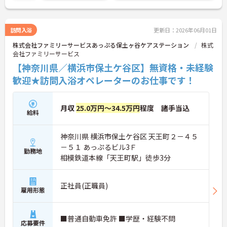
こちらの求人にご興味がございましたら面接のポイ
ントもお伝えしますので是非ご応募お待ちしており
ます。
訪問入浴
更新日：2026年06月01日
株式会社ファミリーサービスあっぷる保土ヶ谷ケアステーション
株式
会社ファミリーサービス
【神奈川県／横浜市保土ケ谷区】無資格・未経験
歓迎★訪問入浴オペレーターのお仕事です！
月収
25.0万円～34.5万円
程度 諸手当込
給料
神奈川県 横浜市保土ケ谷区 天王町２－４５
－５１ あっぷるビル3Ｆ
勤務地
相模鉄道本線「天王町駅」徒歩3分
正社員(正職員)
雇用形態
■普通自動車免許 ■学歴・経験不問
応募要件