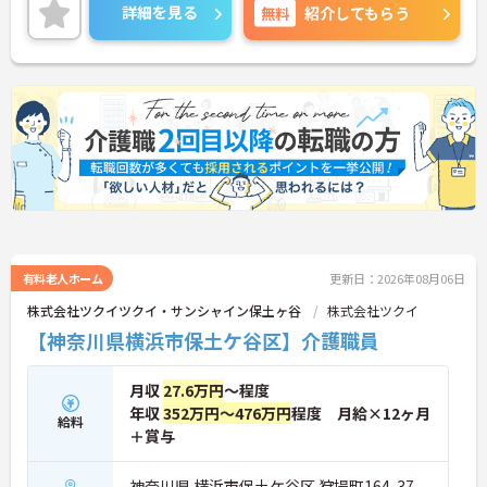
ご興味ある方には、面接対策ポイントなど、さらに
詳細を見る
無料
紹介してもらう
詳細をお話しいたしますのでお気軽にご相談くださ
い！
有料老人ホーム
更新日：2026年08月06日
株式会社ツクイツクイ・サンシャイン保土ヶ谷
株式会社ツクイ
【神奈川県横浜市保土ケ谷区】介護職員
月収
27.6万円
～程度
年収
352万円～476万円
程度 月給×12ヶ月
給料
＋賞与
神奈川県 横浜市保土ケ谷区 狩場町164-37