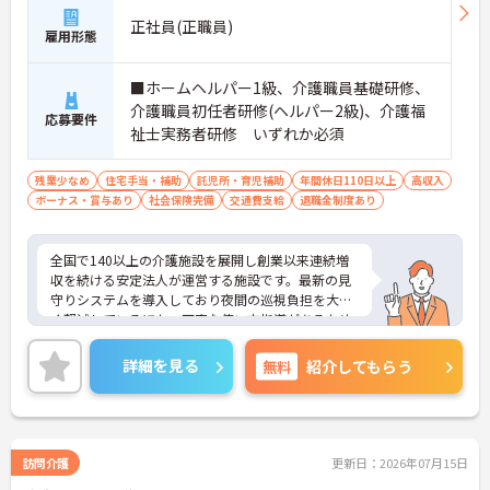
正社員(正職員)
雇用形態
■ホームヘルパー1級、介護職員基礎研修、
介護職員初任者研修(ヘルパー2級)、介護福
応募要件
祉士実務者研修 いずれか必須
残業少なめ
住宅手当・補助
託児所・育児補助
年間休日110日以上
高収入
ボーナス・賞与あり
社会保険完備
交通費支給
退職金制度あり
全国で140以上の介護施設を展開し創業以来連続増
収を続ける安定法人が運営する施設です。最新の見
守りシステムを導入しており夜間の巡視負担を大き
く軽減しているほか、丁寧な使い方指導があるため
安心して業務を始められます。月平均残業10時間程
度、住宅手当や子供手当、1食300円の食事補助など
詳細を見る
無料
紹介してもらう
生活を支える福利厚生が大変充実しています。『ハ
タラクエール2023』の認証も取得しており、資格取
得支援や職種別研修制度を通じて着実なキャリアア
ップを目指せます。有資格者の方がそのスキルを存
分に活かし、ご自身の生活も大切にしながら長期的
訪問介護
更新日：2026年07月15日
に活躍できるおすすめの環境です。