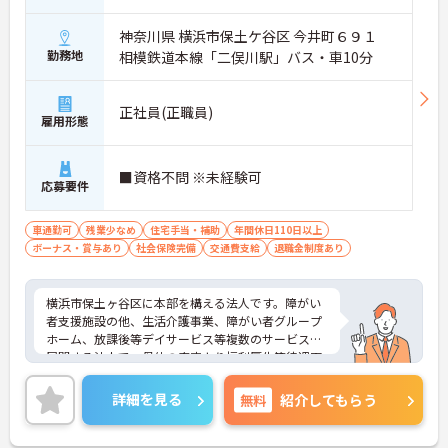
す！
神奈川県 横浜市保土ケ谷区 今井町６９１
――――――――――――――― ■ チームワーク抜群の職場環境 ―――――――――――――――
勤務地
相模鉄道本線「二俣川駅」バス・車10分
職種や部署を問わず、お互いに支え合う風土があり
ます。
・スタッフ同士の連携を大切にしている ・困った時
も相談しやすい雰囲気 ・職種の垣根を越えた協力体
正社員(正職員)
雇用形態
制
→ 一人で抱え込まず、みんなで支え合える環境です
♪
■資格不問 ※未経験可
応募要件
――――――――――――――― ■ 自分のペースで成長できる♪ ―――――――――――――――
経験や習熟度に合わせて学べる教育環境が整ってい
車通勤可
残業少なめ
住宅手当・補助
年間休日110日以上
ます。
ボーナス・賞与あり
社会保険完備
交通費支給
退職金制度あり
・段階的に学べる研修・指導体制 ・未経験者やブラ
ンクのある方も安心 ・知識や技術を無理なく習得可
能
横浜市保土ヶ谷区に本部を構える法人です。障がい
→ 着実にスキルアップを目指せる環境です！
者支援施設の他、生活介護事業、障がい者グループ
ホーム、放課後等デイサービス等複数のサービスを
――――――――――――――― ■ 安心スタートを応援します！ ―――――――――――――――
展開する法人で、母体の安定より福利厚生等待遇面
新しく入職される方が安心して働けるようサポート
も魅力★介護系の資格や経験がない方もチャレンジ
体制を整えています。
いただけます。施設は笑顔の絶えない明るい雰囲気
詳細を見る
無料
・丁寧なフォロー体制あり ・職場に馴染めるよう周
紹介してもらう
で、幅広い年代の方が活躍されています。ご興味の
囲がサポート ・不安や疑問も相談しやすい環境
ある方には、面接対策ポイントなど、さらに詳細を
→ 新しい環境への一歩をしっかり後押ししてくれま
お話しいたしますのでお気軽にご相談ください！