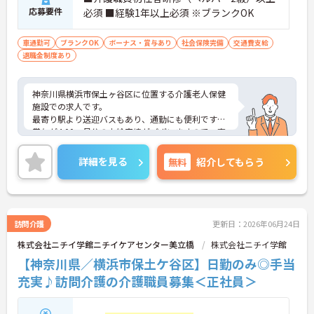
応募要件
必須 ■経験1年以上必須 ※ブランクOK
車通勤可
ブランクOK
ボーナス・賞与あり
社会保険完備
交通費支給
退職金制度あり
神奈川県横浜市保土ヶ谷区に位置する介護老人保健
施設での求人です。
最寄り駅より送迎バスもあり、通勤にも便利です◎
賞与が4.00ヶ月分の支給実績がございますので、高
いモチベーションを保ってご就業頂けます♪
ご興味のある方には、面接対策ポイントなど、さら
詳細を見る
無料
紹介してもらう
に詳細をお話しいたしますのでお気軽にご相談くだ
さい！
訪問介護
更新日：2026年06月24日
株式会社ニチイ学館ニチイケアセンター美立橋
株式会社ニチイ学館
【神奈川県／横浜市保土ケ谷区】日勤のみ◎手当
充実♪訪問介護の介護職員募集＜正社員＞