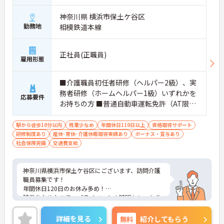
により、先々の予定が立てやすくプライベートの時
間をしっかりと確保できる環境です
神奈川県 横浜市保土ケ谷区
勤務地
相模鉄道本線
【専門資格を活かした収入アップと明確なキャリア
形成が期待できます】
・資格手当が支給されるほか、年2回の評価面談で
正社員(正職員)
個人の頑張りが給与に還元される仕組みが整ってい
雇用形態
ます
・サービス提供責任者や管理者へのキャリアアップ
■介護職員初任者研修（ヘルパー2級）、実
も目指せます
務者研修（ホームヘルパー1級）いずれかを
応募要件
【IT化と手厚いフォロー体制により、業務のストレ
お持ちの方 ■普通自動車運転免許（AT限定
スを軽減できます】
可）※業務で運転します
・記録票の提出やシフト確認をすべてスマートフォ
駅から徒歩10分以内
残業少なめ
年間休日110日以上
資格取得サポート
ンで行えるため、手書きの書類作成や事業所への移
研修制度あり
産休･育休･介護休暇取得実績あり
ボーナス・賞与あり
動の手間が省けケア業務に集中できます
社会保険完備
交通費支給
・定期的な面談を通じて上司がフォローする体制が
あり、訪問介護でありながら孤立することなくチー
ムの支援を受けながら業務に取り組めます
神奈川県横浜市保土ケ谷区にございます、訪問介護
職員募集です！
年間休日120日のお休み多め！
残業少なめなので、プライベートの時間もしっかり
確保できますよ◎
ご興味ある方には、面接対策ポイントなど、さらに
詳細を見る
無料
紹介してもらう