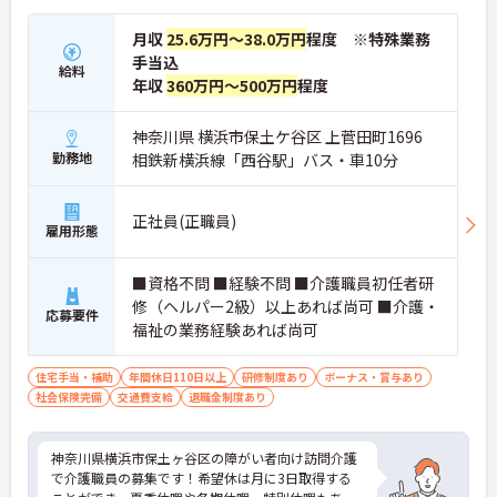
月収
25.6万円～38.0万円
程度 ※特殊業務
手当込
給料
年収
360万円～500万円
程度
神奈川県 横浜市保土ケ谷区 上菅田町1696
勤務地
相鉄新横浜線「西谷駅」バス・車10分
正社員(正職員)
雇用形態
■資格不問 ■経験不問 ■介護職員初任者研
修（ヘルパー2級）以上あれば尚可 ■介護・
応募要件
福祉の業務経験あれば尚可
住宅手当・補助
年間休日110日以上
研修制度あり
ボーナス・賞与あり
社会保険完備
交通費支給
退職金制度あり
神奈川県横浜市保土ヶ谷区の障がい者向け訪問介護
で介護職員の募集です！希望休は月に3日取得する