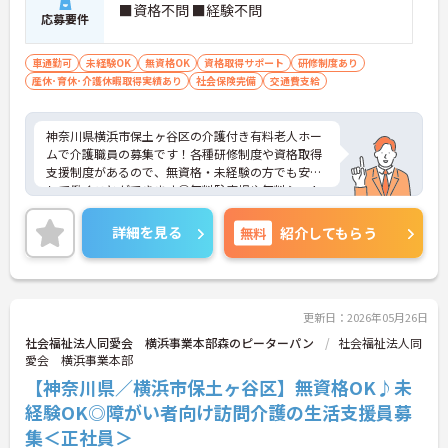
■資格不問 ■経験不問
応募要件
車通勤可
未経験OK
無資格OK
資格取得サポート
研修制度あり
産休･育休･介護休暇取得実績あり
社会保険完備
交通費支給
神奈川県横浜市保土ヶ谷区の介護付き有料老人ホー
ムで介護職員の募集です！各種研修制度や資格取得
支援制度があるので、無資格・未経験の方でも安心
して働くことができます◎無料駐車場や無料シャト
ルバスがあるのもうれしいポイント♪ご興味のある
方は、面接ポイントをお伝えしますので、お気軽に
詳細を見る
無料
紹介してもらう
ご連絡ください。
更新日：2026年05月26日
社会福祉法人同愛会 横浜事業本部森のピーターパン
社会福祉法人同
愛会 横浜事業本部
【神奈川県／横浜市保土ヶ谷区】無資格OK♪未
経験OK◎障がい者向け訪問介護の生活支援員募
集＜正社員＞