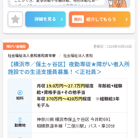
ことができ、夏季休暇や冬期休暇、特別休暇もある
ので、プライベートもしっかり充実できます♪ま
た、無資格、未経験の方でも応募可能なので、これ
から介護業界に挑戦したいという方にピッタリの職
詳細を見る
無料
紹介してもらう
場です♪ご興味のある方は、面接ポイントをお伝え
しますので、お気軽にご連絡ください。
障がい者施設
更新日：2026年05月26日
社会福祉法人恵和恵和青年寮
社会福祉法人恵和
【横浜市／保土ヶ谷区】夜勤専従★障がい者入所
施設での生活支援員募集！＜正社員＞
月収
19.0万円～27.7万円
程度 年齢給+経験
給+資格手当+その他手当
給料
年収
370万円～420万円
程度 ※経験給3年
モデル
神奈川県 横浜市保土ケ谷区 今井町691
勤務地
相模鉄道本線「二俣川駅」バス・車10分