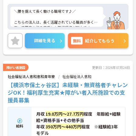
＼腰を据えて長く働ける職場です♪／
こちらの法人は、長く活躍されている職員が多く、
高い定着率を誇る安定した職場環境が魅力です。
スタッフ同士のコミュニケーションを大切にしてお
り、職種や部署の垣根を越えて協力しながら業務を
詳細を見る
無料
紹介してもらう
進めています。そのため、困ったときも相談しやす
く、一人で悩みを抱え込まずに働ける環境です。
また、経験やスキルに応じて段階的に学べる教育体
制を整えており、未経験の方やブランクのある方も
障がい者施設
更新日：2026年07月24日
安心してスタートできます。新しく入職される方へ
社会福祉法人恵和恵和青年寮
社会福祉法人恵和
のフォローも手厚く、職場に馴染めるよう周囲がし
っかりサポート。「新しい環境に挑戦したい」「安
【横浜市保土ヶ谷区】未経験・無資格者チャレン
心できる職場で長く働きたい」という方にぴったり
ジOK！福利厚生充実★障がい者入所施設での支
の職場です。
援員募集
――――――――――――――― ■ 定着率の高さが自慢♪ ―――――――――――――――
長く勤務されている職員が多く、安心して働き続け
月収
19.0万円～27.7万円
程度 年齢給+経験
られる環境です。
給+資格手当+その他手当
・在籍期間の長い職員が多数活躍中 ・安定した法人
運営で将来も安心 ・腰を据えてキャリア形成が可能
給料
年収
350万円～440万円
程度 ※経験給3年
→ 「長く働きたい」という方に選ばれている職場で
モデル