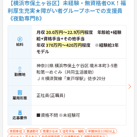
【横浜市保土ヶ谷区】未経験・無資格者OK！福
利厚生充実★障がい者グループホーでの支援員
《夜勤専門B》
月収
20.0万円～22.9万円
程度 年齢給+経験
給+資格手当+その他手当
給料
年収
370万円～420万円
程度 ※経験給3年
モデル
神奈川県 横浜市保土ケ谷区 境木本町3-9恵
和第一めぐみ（共同生活援助）
勤務地
ＪＲ横須賀線「東戸塚駅」徒歩20分
正社員(正職員)
雇用形態
■資格不問 ※未経験可
応募要件
夜勤専従
車通勤可
残業少なめ
住宅手当・補助
年間休日110日以上
ボーナス・賞与あり
社会保険完備
交通費支給
退職金制度あり