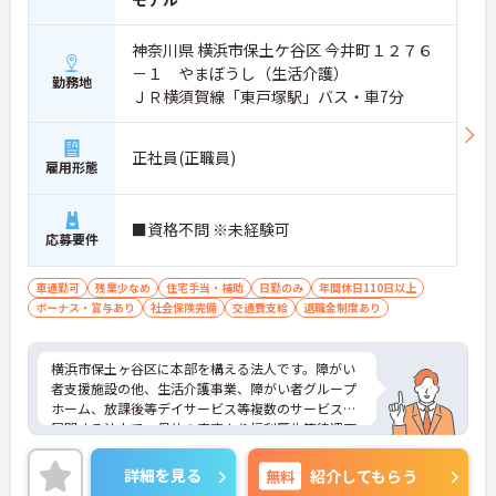
神奈川県 横浜市保土ケ谷区 今井町１２７６
－１ やまぼうし（生活介護）
勤務地
ＪＲ横須賀線「東戸塚駅」バス・車7分
正社員(正職員)
雇用形態
■資格不問 ※未経験可
応募要件
車通勤可
残業少なめ
住宅手当・補助
日勤のみ
年間休日110日以上
ボーナス・賞与あり
社会保険完備
交通費支給
退職金制度あり
横浜市保土ヶ谷区に本部を構える法人です。障がい
者支援施設の他、生活介護事業、障がい者グループ
ホーム、放課後等デイサービス等複数のサービスを
展開する法人で、母体の安定より福利厚生等待遇面
も魅力★介護系の資格や経験がない方もチャレンジ
いただけます。施設は笑顔の絶えない明るい雰囲気
詳細を見る
無料
紹介してもらう
で、幅広い年代の方が活躍されています。ご興味の