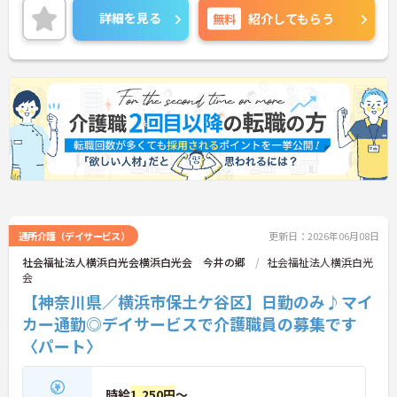
をお伝えしますので、お気軽にご連絡ください。
詳細を見る
無料
紹介してもらう
通所介護（デイサービス）
更新日：2026年06月08日
社会福祉法人横浜白光会横浜白光会 今井の郷
社会福祉法人横浜白光
会
【神奈川県／横浜市保土ケ谷区】日勤のみ♪マイ
カー通勤◎デイサービスで介護職員の募集です
〈パート〉
時給
1,250円
～