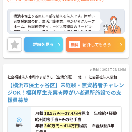
横浜市保土ヶ谷区に本部を構える法人です。障がい
者支援施設の他、生活介護事業、障がい者グループ
ホーム、放課後等デイサービス等複数のサービスを
展開する法人で、母体の安定より福利厚生等待遇面
も魅力★介護系の資格や経験がない方もチャレンジ
いただけます。施設は笑顔の絶えない明るい雰囲気
詳細を見る
無料
紹介してもらう
で、幅広い年代の方が活躍されています。ご興味の
ある方には、面接対策ポイントなど、さらに詳細を
お話しいたしますのでお気軽にご相談ください！
更新日：2026年05月26日
社会福祉法人恵和やまぼうし（生活介護） 他
社会福祉法人恵和
【横浜市保土ヶ谷区】未経験・無資格者チャレン
ジOK！福利厚生充実★障がい者通所施設での支
援員募集
月収
18.5万円～27.4万円
程度 年齢給+経験
給+資格手当+その他手当
給料
年収
340万円～414万円
程度 ※経験給3年
モデル