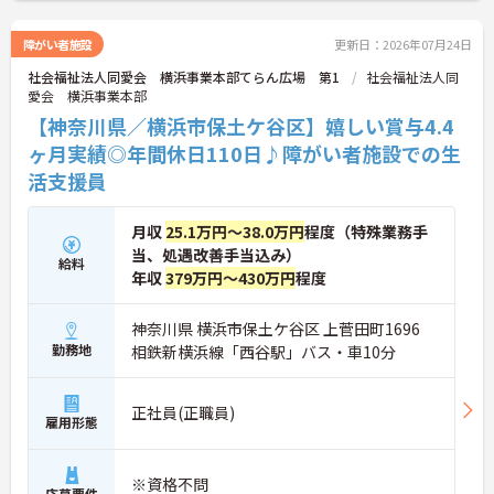
す♪
障がい者施設
更新日：2026年07月24日
社会福祉法人同愛会 横浜事業本部てらん広場 第1
社会福祉法人同
愛会 横浜事業本部
【神奈川県／横浜市保土ケ谷区】嬉しい賞与4.4
ヶ月実績◎年間休日110日♪障がい者施設での生
活支援員
月収
25.1万円～38.0万円
程度（特殊業務手
当、処遇改善手当込み）
給料
年収
379万円～430万円
程度
神奈川県 横浜市保土ケ谷区 上菅田町1696
勤務地
相鉄新横浜線「西谷駅」バス・車10分
正社員(正職員)
雇用形態
※資格不問
応募要件