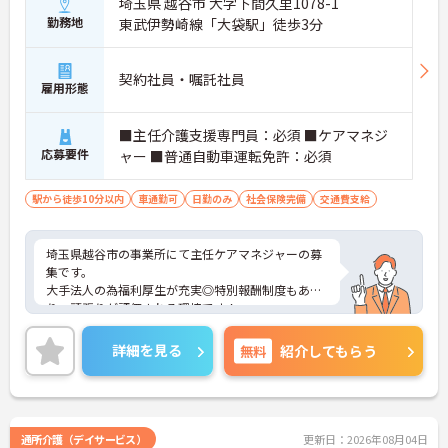
埼玉県 越谷市 大字下間久里1078-1
勤務地
東武伊勢崎線「大袋駅」徒歩3分
契約社員・嘱託社員
雇用形態
■主任介護支援専門員：必須 ■ケアマネジ
応募要件
ャー ■普通自動車運転免許：必須
駅から徒歩10分以内
車通勤可
日勤のみ
社会保険完備
交通費支給
埼玉県越谷市の事業所にて主任ケアマネジャーの募
集です。
大手法人の為福利厚生が充実◎特別報酬制度もあ
り、頑張りが評価される環境です！
リフレッシュ休暇が年間17日とプライベートとの両
立も可能です。
詳細を見る
無料
紹介してもらう
ご興味のある方には、面接対策ポイントなどさらに
詳細をお話いたしますので、お気軽にご相談くださ
い。
通所介護（デイサービス）
更新日：2026年08月04日