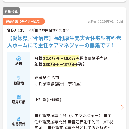
お気軽にお問い合わせください♪
募集停止
通所介護（デイサービス）
更新日：2026年07月01日
名称非公開 ※詳細はお問合せください
【愛媛県／今治市】福利厚生充実★住宅型有料老
人ホームにて主任ケアマネジャーの募集です！
月収
22.0万円～29.0万円
程度※諸手当込
給料
年収
330万円～437万円
程度
愛媛県 今治市
勤務地
ＪＲ予讃線(高松－宇和島)
正社員(正職員)
雇用形態
■介護支援専門員（ケアマネジャー） ■主
任介護支援専門員 ■普通自動車免許（AT限
応募要件
定可） ■介護支援専門員としての経験のあ