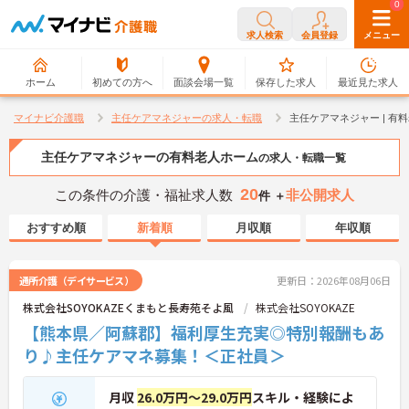
0
0
求人検索
会員登録
メニュー
ホーム
初めての方へ
面談会場一覧
保存した求人
最近見た求人
マイナビ介護職
主任ケアマネジャーの求人・転職
主任ケアマネジャー | 
主任ケアマネジャーの有料老人ホーム
の求人・転職一覧
20
この条件の介護・福祉求人数
非公開求人
件 ＋
おすすめ順
新着順
月収順
年収順
通所介護（デイサービス）
更新日：2026年08月06日
株式会社SOYOKAZEくまもと長寿苑そよ風
株式会社SOYOKAZE
【熊本県／阿蘇郡】福利厚生充実◎特別報酬もあ
り♪主任ケアマネ募集！＜正社員＞
月収
26.0万円～29.0万円
スキル・経験によ