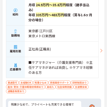
月収
24.9万円～35.8万円
程度（諸手当込
み）
給料
年収
335万円～483万円
程度（賞与1.6ヶ月
分の場合）
東京都 江戸川区
勤務地
東京メトロ東西線
正社員(正職員)
雇用形態
■ケアマネジャー（介護支援専門員） ※主
任ケアマネがあれば尚良し ※ケアマネ経験
応募要件
のある方
車通勤可
未経験OK
残業少なめ
資格取得サポート
研修制度あり
産休･育休･介護休暇取得実績あり
高収入
社会保険完備
交通費支給
退職金制度あり
残業少なめで、プライベートも充実できる環境で