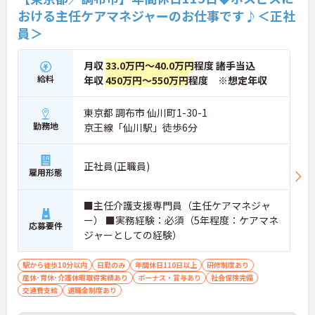
おける主任ケアマネジャーのお仕事です♪＜正社
員＞
月収
33.0万円～40.0万円
程度 諸手当込
給料
年収
450万円～550万円
程度 ※想定年収
東京都 調布市 仙川町1-30-1
勤務地
京王線「仙川駅」徒歩6分
正社員(正職員)
雇用形態
■主任介護支援専門員（主任ケアマネジャ
ー） ■実務経験：必須（5年程度：ケアマネ
応募要件
ジャーとしての経験）
駅から徒歩10分以内
日勤のみ
年間休日110日以上
研修制度あり
産休･育休･介護休暇取得実績あり
ボーナス・賞与あり
社会保険完備
交通費支給
退職金制度あり