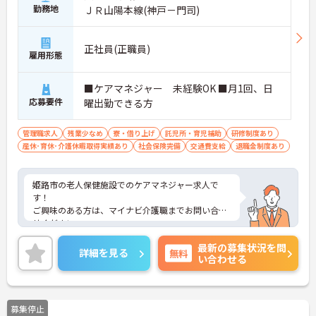
勤務地
ＪＲ山陽本線(神戸－門司)
正社員(正職員)
雇用形態
■ケアマネジャー 未経験OK ■月1回、日
応募要件
曜出勤できる方
管理職求人
残業少なめ
寮・借り上げ
託児所・育児補助
研修制度あり
産休･育休･介護休暇取得実績あり
社会保険完備
交通費支給
退職金制度あり
姫路市の老人保健施設でのケアマネジャー求人で
す！
ご興味のある方は、マイナビ介護職までお問い合わ
せください。
最新の募集状況を問
詳細を見る
無料
い合わせる
募集停止