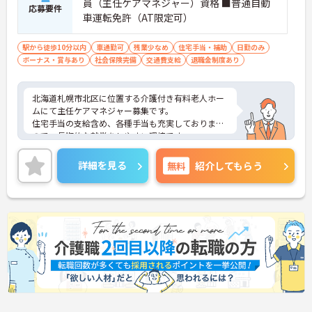
員（主任ケアマネジャー）資格 ■普通自動
応募要件
車運転免許（AT限定可）
駅から徒歩10分以内
車通勤可
残業少なめ
住宅手当・補助
日勤のみ
ボーナス・賞与あり
社会保険完備
交通費支給
退職金制度あり
北海道札幌市北区に位置する介護付き有料老人ホー
ムにて主任ケアマネジャー募集です。
住宅手当の支給含め、各種手当も充実しております
ので、長期的な就業をしやすい環境です。
ご興味のある方には、面接対策ポイントなど、さら
に詳細をお話いたしますので、お気軽にご相談くだ
詳細を見る
無料
紹介してもらう
さい。