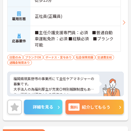
徒歩15分
正社員(正職員)
雇用形態
■主任介護支援専門員：必須 ■普通自動
車運転免許：必須 ■経験必須 ■ブランク
応募要件
可能
日勤のみ
ブランクOK
ボーナス・賞与あり
社会保険完備
交通費支給
退職金制度あり
福岡県筑紫野市の事業所にて主任ケアマネジャーの
募集です。
大手法人の為福利厚生が充実◎特別報酬制度もあ
り、頑張りが評価される環境です！
リフレッシュ休暇が年間17日とプライベートとの両
立も可能です。
詳細を見る
無料
紹介してもらう
ご興味のある方には、面接対策ポイントなどさらに
詳細をお話いたしますので、お気軽にご相談くださ
い。