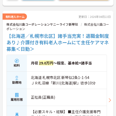
すので、お気軽にお問い合わせください。
有料老人ホーム
更新日：2026年04月22日
株式会社川島コーポレーションサニーライフ新琴似
株式会社川島コー
ポレーション
【北海道／札幌市北区】諸手当充実！退職金制度
あり♪介護付き有料老人ホームにて主任ケアマネ
募集＜日勤＞
月収
29.0万円
～程度、基本給+諸手当
給料
北海道 札幌市北区 新琴似2条1-1-54
勤務地
ＪＲ札沼線「新川(北海道)駅」徒歩10分
正社員(正職員)
雇用形態
【必要スキル・経験】 ■主任介護支援専門