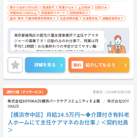
駅から徒歩10分以内
車通勤可
残業少なめ
土日祝休
日勤のみ
年間休日110日以上
資格取得サポート
研修制度あり
産休･育休･介護休暇取得実績あり
社会保険完備
交通費支給
退職金制度あり
東京都練馬区の居宅介護支援事業所で主任ケアマネ
ジャーの募集です！日勤のみのお仕事で、残業は月
平均7.1時間！お仕事終わりの予定が立てやすい職場
です◎また、慶弔見舞金制度や退職金制度、レジャ
ー施設やホテル宿泊料の割引制度など福利厚生も充
実！安心して長く働きやすい環境が整っています♪
詳細を見る
無料
紹介してもらう
ご興味のある方は面接ポイントをお伝えしますの
で、お気軽にご連絡ください！
通所介護（デイサービス）
更新日：2026年02月10日
株式会社SOYOKAZE横浜パークケアコミュニティそよ風
株式会社SOY
OKAZE
【横浜市中区】月給24.5万円～◆介護付き有料老
人ホームにて主任ケアマネのお仕事♪＜契約社員
＞