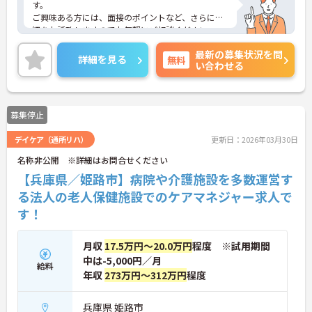
す。
ご興味ある方には、面接のポイントなど、さらに詳
細をお話致しますのでお気軽にご相談ください。
最新の募集状況を問
詳細を見る
無料
い合わせる
募集停止
デイケア（通所リハ）
更新日：2026年03月30日
名称非公開 ※詳細はお問合せください
【兵庫県／姫路市】病院や介護施設を多数運営す
る法人の老人保健施設でのケアマネジャー求人で
す！
月収
17.5万円～20.0万円
程度 ※試用期間
中は-5,000円／月
給料
年収
273万円～312万円
程度
兵庫県 姫路市