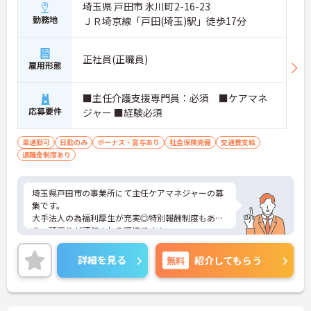
埼玉県 戸田市 氷川町2-16-23
勤務地
ＪＲ埼京線「戸田(埼玉)駅」徒歩17分
正社員(正職員)
雇用形態
■主任介護支援専門員：必須 ■ケアマネ
応募要件
ジャー ■経験必須
車通勤可
日勤のみ
ボーナス・賞与あり
社会保険完備
交通費支給
退職金制度あり
埼玉県戸田市の事業所にて主任ケアマネジャーの募
集です。
大手法人の為福利厚生が充実◎特別報酬制度もあ
り、頑張りが評価される環境です！
リフレッシュ休暇が年間17日とプライベートとの両
立も可能です。
詳細を見る
無料
紹介してもらう
ご興味のある方には、面接対策ポイントなどさらに
詳細をお話いたしますので、お気軽にご相談くださ
い。