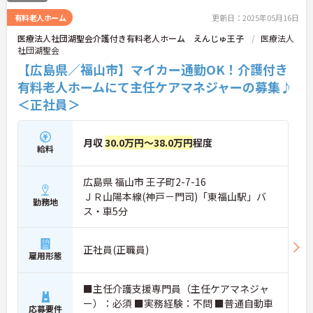
有料老人ホーム
更新日：2025年05月16日
医療法人社団湖聖会介護付き有料老人ホーム えんじゅ王子
医療法人
社団湖聖会
【広島県／福山市】マイカー通勤OK！介護付き
有料老人ホームにて主任ケアマネジャーの募集♪
＜正社員＞
月収
30.0万円～38.0万円
程度
給料
広島県 福山市 王子町2-7-16
ＪＲ山陽本線(神戸－門司)「東福山駅」バ
勤務地
ス・車5分
正社員(正職員)
雇用形態
■主任介護支援専門員（主任ケアマネジャ
ー）：必須 ■実務経験：不問 ■普通自動車
応募要件