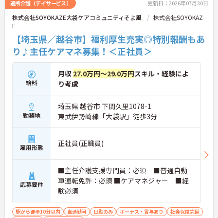
通所介護（デイサービス）
更新日：2026年07月30日
株式会社SOYOKAZE大袋ケアコミュニティそよ風
株式会社SOYOKAZ
E
【埼玉県／越谷市】福利厚生充実◎特別報酬もあ
り♪主任ケアマネ募集！＜正社員＞
月収
27.0万円～29.0万円
スキル・経験によ
給料
り考慮
埼玉県 越谷市 下間久里1078-1
勤務地
東武伊勢崎線「大袋駅」徒歩3分
正社員(正職員)
雇用形態
■主任介護支援専門員：必須 ■普通自動
車運転免許：必須 ■ケアマネジャー ■経
応募要件
験必須
駅から徒歩10分以内
車通勤可
日勤のみ
ボーナス・賞与あり
社会保険完備