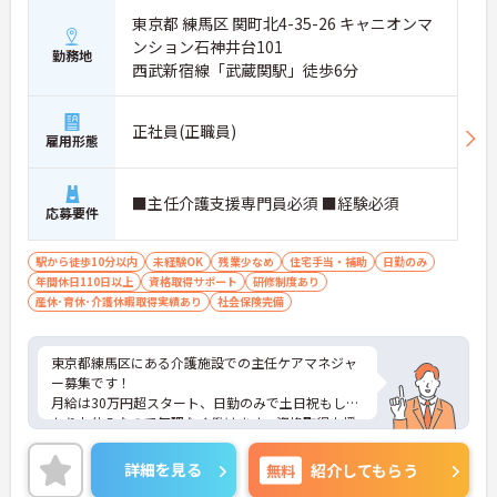
東京都 練馬区 関町北4-35-26 キャニオンマ
ンション石神井台101
勤務地
西武新宿線「武蔵関駅」徒歩6分
正社員(正職員)
雇用形態
■主任介護支援専門員必須 ■経験必須
応募要件
駅から徒歩10分以内
未経験OK
残業少なめ
住宅手当・補助
日勤のみ
年間休日110日以上
資格取得サポート
研修制度あり
産休･育休･介護休暇取得実績あり
社会保険完備
東京都練馬区にある介護施設での主任ケアマネジャ
ー募集です！
月給は30万円超スタート、日勤のみで土日祝もしっ
かりお休みなので無理なく働けます。資格取得支援
や研修も充実しており、未経験でも安心してスター
ト可能。
詳細を見る
無料
紹介してもらう
ご興味がある方は、ご面接のポイントをお伝えしま