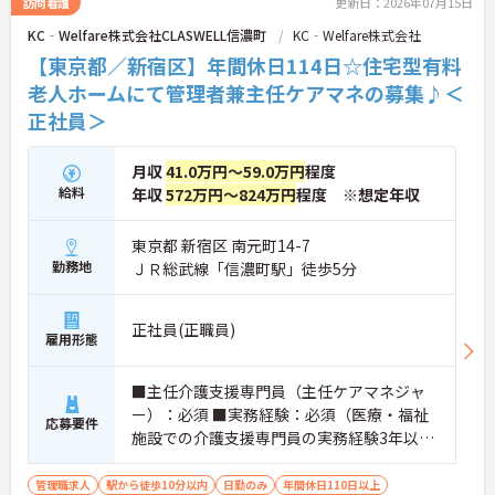
訪問看護
更新日：2026年07月15日
KC‐Welfare株式会社CLASWELL信濃町
KC‐Welfare株式会社
【東京都／新宿区】年間休日114日☆住宅型有料
老人ホームにて管理者兼主任ケアマネの募集♪＜
正社員＞
月収
41.0万円～59.0万円
程度
給料
年収
572万円～824万円
程度 ※想定年収
東京都 新宿区 南元町14-7
勤務地
ＪＲ総武線「信濃町駅」徒歩5分
正社員(正職員)
雇用形態
■主任介護支援専門員（主任ケアマネジャ
ー）：必須 ■実務経験：必須（医療・福祉
応募要件
施設での介護支援専門員の実務経験3年以
上） ※＜歓迎＞居宅介護支援事業所の管
理者実務経験
管理職求人
駅から徒歩10分以内
日勤のみ
年間休日110日以上