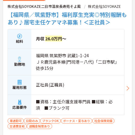
株式会社SOYOKAZE二日市温泉長寿苑そよ風
株式会社SOYOKAZE
【福岡県／筑紫野市】福利厚生充実◎特別報酬も
あり♪居宅主任ケアマネ募集！＜正社員＞
月収
26.0万円
～
給料
福岡県 筑紫野市 武蔵1-1-24
ＪＲ鹿児島本線(門司港－八代)「二日市駅」
勤務地
徒歩15分
正社員(正職員)
雇用形態
■資格：主任介護支援専門員 ■経験：必
応募要件
須 ■ブランク可
車通勤可
日勤のみ
ブランクOK
ボーナス・賞与あり
社会保険完備
交通費支給
退職金制度あり