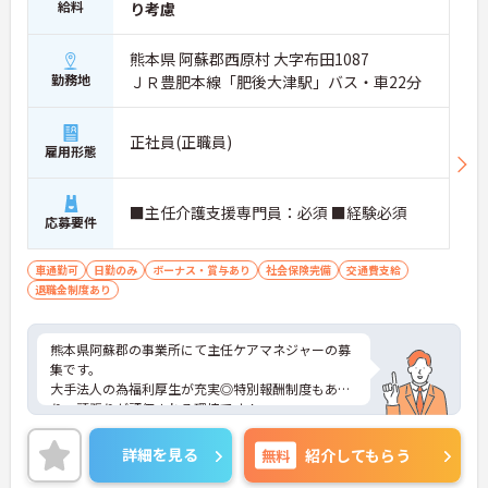
給料
り考慮
熊本県 阿蘇郡西原村 大字布田1087
勤務地
ＪＲ豊肥本線「肥後大津駅」バス・車22分
正社員(正職員)
雇用形態
■主任介護支援専門員：必須 ■経験必須
応募要件
車通勤可
日勤のみ
ボーナス・賞与あり
社会保険完備
交通費支給
退職金制度あり
熊本県阿蘇郡の事業所にて主任ケアマネジャーの募
集です。
大手法人の為福利厚生が充実◎特別報酬制度もあ
り、頑張りが評価される環境です！
リフレッシュ休暇が年間17日とプライベートとの両
立も可能です。
詳細を見る
無料
紹介してもらう
ご興味のある方には、面接対策ポイントなどさらに
詳細をお話いたしますので、お気軽にご相談くださ