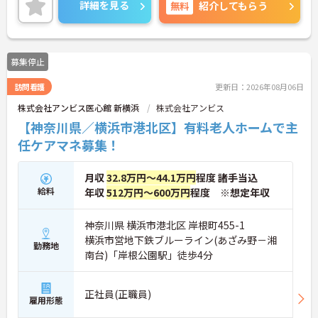
ミュニケーションをとれる方を募集しています。
詳細を見る
無料
紹介してもらう
ご興味のある方には、面接対策ポイントなど、さら
に詳細をご案内しますのでお気軽にご相談くださ
い！
募集停止
訪問看護
更新日：2026年08月06日
株式会社アンビス医心館 新横浜
株式会社アンビス
【神奈川県／横浜市港北区】有料老人ホームで主
任ケアマネ募集！
月収
32.8万円～44.1万円
程度 諸手当込
給料
年収
512万円～600万円
程度 ※想定年収
神奈川県 横浜市港北区 岸根町455-1
横浜市営地下鉄ブルーライン(あざみ野－湘
勤務地
南台)「岸根公園駅」徒歩4分
正社員(正職員)
雇用形態