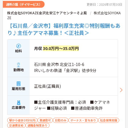
通所介護（デイサービス）
更新日：2026年07月30日
株式会社SOYOKAZE金沢北安江ケアセンターそよ風
株式会社SOYOKA
ZE
【石川県／金沢市】福利厚生充実◎特別報酬もあ
り♪主任ケアマネ募集！＜正社員＞
月収
30.0万円～35.0万円
給料
石川県 金沢市 北安江1-10-6
勤務地
IRいしかわ鉄道「金沢駅」徒歩9分
正社員(正職員)
雇用形態
■主任介護支援専門員：必須 ■ケアマネ
応募要件
ジャー ■経験必須 ■普通自動車免許
駅から徒歩10分以内
車通勤可
日勤のみ
ボーナス・賞与あり
社会保険完備
交通費支給
退職金制度あり