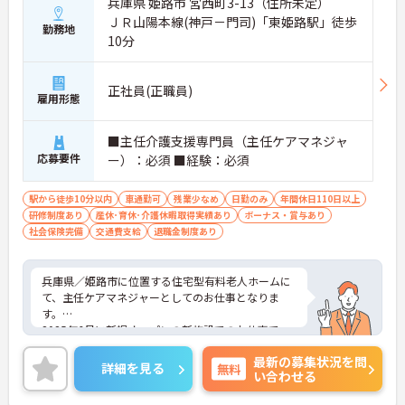
兵庫県 姫路市 宮西町3-13（住所未定）
ＪＲ山陽本線(神戸－門司)「東姫路駅」徒歩
勤務地
10分
正社員(正職員)
雇用形態
■主任介護支援専門員（主任ケアマネジャ
応募要件
ー）：必須 ■経験：必須
駅から徒歩10分以内
車通勤可
残業少なめ
日勤のみ
年間休日110日以上
研修制度あり
産休･育休･介護休暇取得実績あり
ボーナス・賞与あり
社会保険完備
交通費支給
退職金制度あり
兵庫県／姫路市に位置する住宅型有料老人ホームに
て、主任ケアマネジャーとしてのお仕事となりま
す。
2025年6月に新規オープンの新施設でのお仕事で
す！新しい環境でのびのびと働くことができます！
最新の募集状況を問
資格手当や制服貸与などの充実した福利厚生のもと
詳細を見る
無料
い合わせる
安心できる環境が整っております！
ご興味ある方は面接ポイントをお伝えしますので、