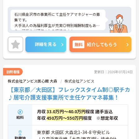
石川県金沢市の事業所にて主任ケアマネジャーの募
集です。
大手法人の為福利厚生が充実◎特別報酬制度もあ
り、頑張りが評価される環境です！
リフレッシュ休暇が年間17日とプライベートとの両
立も可能です。
詳細を見る
無料
紹介してもらう
ご興味のある方には、面接対策ポイントなどさらに
詳細をお話いたしますので、お気軽にご相談くださ
い。
訪問看護
更新日：2026年07月24日
株式会社アンビス医心館 大森
株式会社アンビス
【東京都／大田区】フレックスタイム制◎駅チカ
♪居宅介護支援事業所で主任ケアマネ募集！
月収
33.0万円～40.0万円
程度 諸手当込
給料
年収
450万円～550万円
程度 ※想定年収
東京都 大田区 大森北1-34-8 守央ビル
勤務地
ＪＲ京浜東北線「大森(東京)駅」徒歩4分