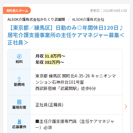
有料老人ホーム
更新日：2026年04月13日
ALSOK介護株式会社かたくり武蔵関
ALSOK介護株式会社
【東京都／練馬区】日勤のみ◎年間休日120日♪
居宅介護支援事業所の主任ケアマネジャー募集＜
正社員＞
月収
31.8万円
～
給料
年収
382万円
～
東京都 練馬区 関町北4-35-26 キャニオンマ
ンション石神井台101号室
勤務地
西武新宿線「武蔵関駅」徒歩6分
正社員(正職員)
雇用形態
■主任介護支援専門員（主任ケアマネジャ
応募要件
ー）必須