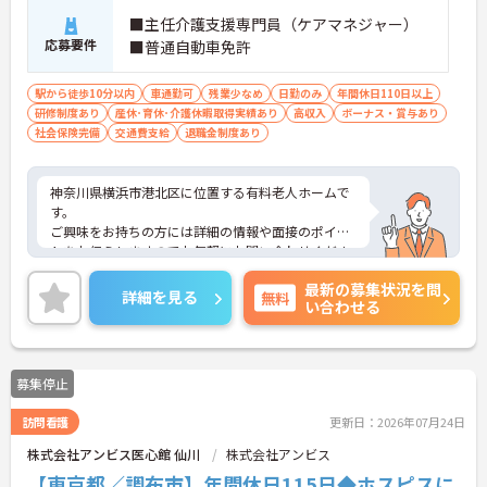
■主任介護支援専門員（ケアマネジャー）
応募要件
■普通自動車免許
駅から徒歩10分以内
車通勤可
残業少なめ
日勤のみ
年間休日110日以上
研修制度あり
産休･育休･介護休暇取得実績あり
高収入
ボーナス・賞与あり
社会保険完備
交通費支給
退職金制度あり
神奈川県横浜市港北区に位置する有料老人ホームで
す。
ご興味をお持ちの方には詳細の情報や面接のポイン
トをお伝えしますのでお気軽にお問い合わせくださ
いませ。
最新の募集状況を問
詳細を見る
無料
い合わせる
募集停止
訪問看護
更新日：2026年07月24日
株式会社アンビス医心館 仙川
株式会社アンビス
【東京都／調布市】年間休日115日◆ホスピスに