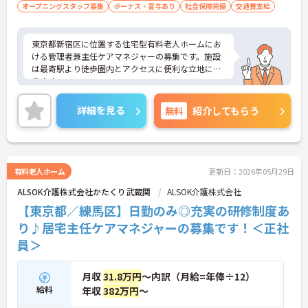
オープニングスタッフ募集
ボーナス・賞与あり
社会保険完備
交通費支給
東京都新宿区に位置する住宅型有料老人ホームにお
ける管理者兼主任ケアマネジャーの募集です。施設
は最寄駅より徒歩圏内とアクセスに便利な立地にあ
ります。
年間休日は114日もあり、プライベートを大切にし
ながらご勤務いただけます。また、想定年収は572
詳細を見る
無料
紹介してもらう
万円～と高水準です。能力や経験が考慮されます。
ご興味のある方には、面接対策ポイントなど、さら
に詳細をご案内しますのでお気軽にご相談くださ
い！
有料老人ホーム
更新日：2026年05月29日
ALSOK介護株式会社かたくり武蔵関
ALSOK介護株式会社
【東京都／練馬区】日勤のみ◎充実の研修制度あ
り♪居宅主任ケアマネジャーの募集です！＜正社
員＞
月収
31.8万円
～内訳（月給=年俸÷12）
給料
年収
382万円
～