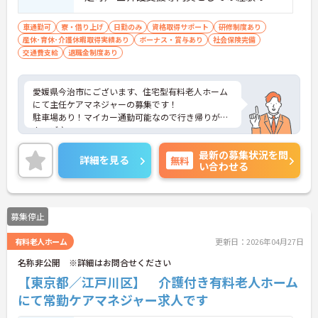
る方 ■PCスキル：基本的なパソコンスキル
（ワード・エクセル・パワーポイント）
車通勤可
寮・借り上げ
日勤のみ
資格取得サポート
研修制度あり
産休･育休･介護休暇取得実績あり
ボーナス・賞与あり
社会保険完備
交通費支給
退職金制度あり
愛媛県今治市にございます、住宅型有料老人ホーム
にて主任ケアマネジャーの募集です！
駐車場あり！マイカー通勤可能なので行き帰りがス
ムーズ♪
育児休暇制度や社宅制度など、その他福利厚生も整
最新の募集状況を問
っておりますので安心して就業していただけます★
詳細を見る
無料
い合わせる
ご興味のある方は、マイナビ介護職までお問い合わ
せください。
募集停止
有料老人ホーム
更新日：2026年04月27日
名称非公開 ※詳細はお問合せください
【東京都／江戸川区】 介護付き有料老人ホーム
にて常勤ケアマネジャー求人です