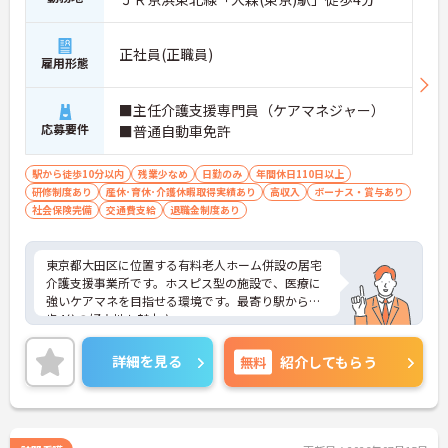
正社員(正職員)
雇用形態
■主任介護支援専門員（ケアマネジャー）
応募要件
■普通自動車免許
駅から徒歩10分以内
残業少なめ
日勤のみ
年間休日110日以上
研修制度あり
産休･育休･介護休暇取得実績あり
高収入
ボーナス・賞与あり
社会保険完備
交通費支給
退職金制度あり
東京都大田区に位置する有料老人ホーム併設の居宅
介護支援事業所です。ホスピス型の施設で、医療に
強いケアマネを目指せる環境です。最寄り駅から徒
歩4分の好立地も魅力♪
ご興味をお持ちの方には詳細の情報や面接のポイン
トをお伝えしますのでお気軽にお問い合わせくださ
詳細を見る
無料
紹介してもらう
いませ。