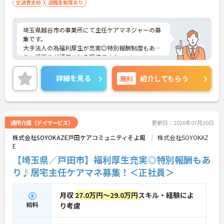
交通費支給
退職金制度あり
埼玉県越谷市の事業所にて主任ケアマネジャーの募
集です。
大手法人の為福利厚生が充実◎特別報酬制度もあ
り、頑張りが評価される環境です！
リフレッシュ休暇が年間17日とプライベートとの両
立も可能です。
詳細を見る
無料
紹介してもらう
ご興味のある方には、面接対策ポイントなどさらに
詳細をお話いたしますので、お気軽にご相談くださ
い。
通所介護（デイサービス）
更新日：2026年07月30日
株式会社SOYOKAZE戸田ケアコミュニティそよ風
株式会社SOYOKAZ
E
【埼玉県／戸田市】福利厚生充実◎特別報酬もあ
り♪居宅主任ケアマネ募集！＜正社員＞
月収
27.0万円～29.0万円
スキル・経験によ
給料
り考慮