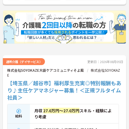
い。
通所介護（デイサービス）
更新日：2026年08月05日
株式会社SOYOKAZE大袋ケアコミュニティそよ風
株式会社SOYOKAZ
E
【埼玉県／越谷市】福利厚生充実◎特別報酬もあ
り♪主任ケアマネジャー募集！＜正規フルタイム
社員＞
月収
27.0万円～27.0万円
スキル・経験によ
給料
り考慮