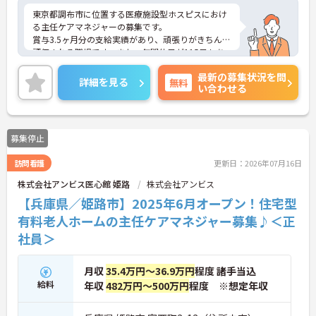
東京都調布市に位置する医療施設型ホスピスにおけ
る主任ケアマネジャーの募集です。
賞与3.5ヶ月分の支給実績があり、頑張りがきちんと
評価される職場です。また、年間休日が115日もあ
るのでプライベートを大切にしながらご勤務いただ
最新の募集状況を問
けます。
詳細を見る
無料
い合わせる
ご興味のある方には、面接対策ポイントなど、さら
に詳細をお話しいたしますのでお気軽にご相談くだ
さい！
募集停止
訪問看護
更新日：2026年07月16日
株式会社アンビス医心館 姫路
株式会社アンビス
【兵庫県／姫路市】2025年6月オープン！住宅型
有料老人ホームの主任ケアマネジャー募集♪＜正
社員＞
月収
35.4万円～36.9万円
程度 諸手当込
給料
年収
482万円～500万円
程度 ※想定年収