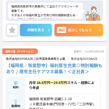
福岡県筑紫野市の事業所にて主任ケアマネジャーの
募集です。
大手法人の為福利厚生が充実◎特別報酬制度もあ
り、頑張りが評価される環境です！
リフレッシュ休暇が年間17日とプライベートとの両
立も可能です。
詳細を見る
無料
紹介してもらう
ご興味のある方には、面接対策ポイントなどさらに
詳細をお話いたしますので、お気軽にご相談くださ
い。
通所介護（デイサービス）
更新日：2026年08月04日
株式会社SOYOKAZE二日市温泉長寿苑そよ風
株式会社SOYOKAZE
【福岡県／筑紫野市】福利厚生充実◎特別報酬も
あり♪居宅主任ケアマネ募集！＜正社員＞
月収
26.0万円～29.0万円
スキル・経験によ
給料
り考慮
福岡県 筑紫野市 武藏1-1-24
ＪＲ鹿児島本線(門司港－八代)「二日市駅」
勤務地