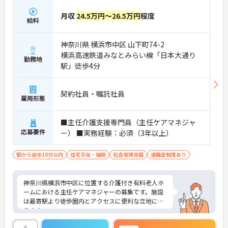
月収
24.5万円～26.5万円
程度
給料
神奈川県 横浜市中区 山下町74-2
横浜高速鉄道みなとみらい線「日本大通り
勤務地
駅」徒歩4分
契約社員・嘱託社員
雇用形態
■主任介護支援専門員（主任ケアマネジャ
応募要件
ー） ■実務経験：必須（3年以上）
駅から徒歩10分以内
住宅手当・補助
社会保険完備
退職金制度あり
神奈川県横浜市中区に位置する介護付き有料老人ホ
ームにおける主任ケアマネジャーの募集です。施設
は最寄駅より徒歩圏内とアクセスに便利な立地にあ
ります。
ご利用者やスタッフなど、どんな方とでも円滑にコ