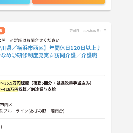
護
更新日：2026年07月10日
公開 ※詳細はお問合せください
奈川県／横浜市西区】年間休日120日以上♪
少なめ◎研修制度充実☆訪問介護／介護職
円～35.5万円
程度（夜勤5回分・処遇改善手当込み）
～426万円
概算／別途賞与支給
浜市西区
鉄ブルーライン(あざみ野－湘南台)
)