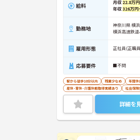
月収
22.8万
給料
年収
326万円
神奈川県 横
勤務地
横浜高速鉄道
雇用形態
正社員(正職員
応募要件
■不問
駅から徒歩10分以内
残業少なめ
年間休
産休･育休･介護休暇取得実績あり
社会保険
詳細を