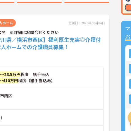
人ホーム
更新日：2026年08月04日
マ
公開 ※詳細はお問合せください
お
奈川県／横浜市西区】福利厚生充実◎介護付
老人ホームでの介護職員募集！
円～28.5万円
程度 諸手当込
～410万円
程度（諸手当込み）
浜市西区
)