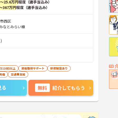
円～25.6万円
程度（諸手当込み）
～367万円
程度（諸手当込み）
浜市西区
みなとみらい線
)
日110日以上
資格取得サポート
研修制度あり
完備
交通費支給
見る
無料
紹介してもらう