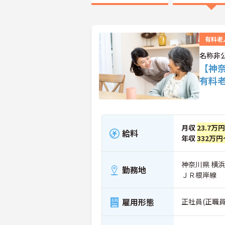
有料老
名称非
【神
有料
月収
23.7万
給料
年収
332万円
神奈川県 横
勤務地
ＪＲ根岸線
雇用形態
正社員(正職員