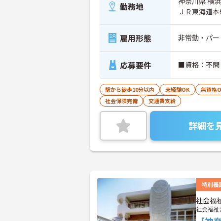
神奈川県 横浜市
勤務地
ＪＲ東海道本
雇用形態
非常勤・パー
応募要件
■資格：不問
駅から徒歩10分以内
未経験OK
無資格O
社会保険完備
交通費支給
詳細を
特別養
社会福
社会福祉
【神