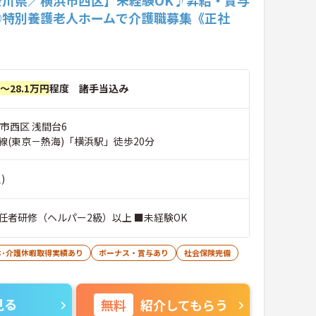
◎特別養護老人ホームで介護職募集《正社
円～28.1万円
程度 諸手当込み
市西区 浅間台6
線(東京－熱海)「横浜駅」徒歩20分
)
任者研修（ヘルパー2級）以上 ■未経験OK
休･介護休暇取得実績あり
ボーナス・賞与あり
社会保険完備
見る
無料
紹介してもらう