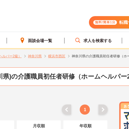
転職
無料!簡単1分
面談会場一覧
求人を検索する
ヘルパー2級）
神奈川県
横浜市西区
神奈川県の介護職員初任者研修（ホ
川県)の介護職員初任者研修（ホームヘルパー
1
月収順
年収順