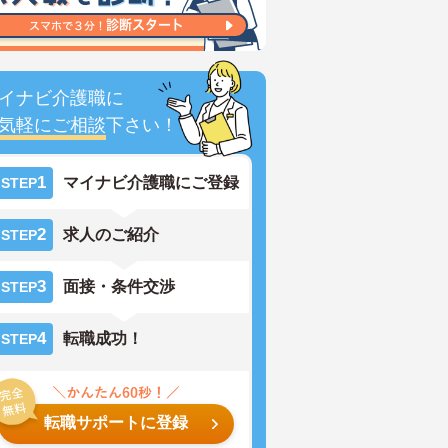
イナビ介護職に
気軽にご相談
下さい！
1
マイナビ介護職にご登録
STEP
2
求人のご紹介
STEP
3
面接・条件交渉
STEP
4
転職成功！
STEP
転職サポートに登録