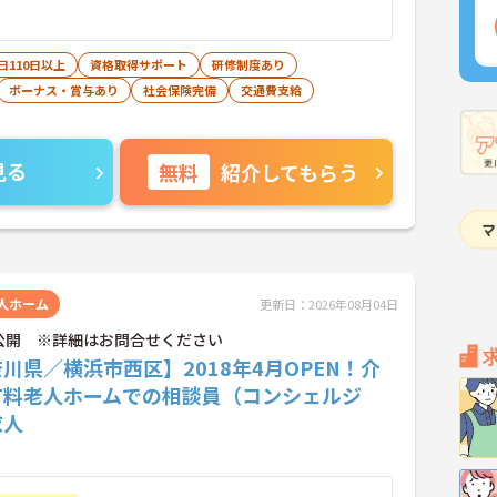
日110日以上
資格取得サポート
研修制度あり
ボーナス・賞与あり
社会保険完備
交通費支給
見る
無料
紹介してもらう
人ホーム
更新日：2026年08月04日
公開 ※詳細はお問合せください
川県／横浜市西区】2018年4月OPEN！介
有料老人ホームでの相談員（コンシェルジ
求人