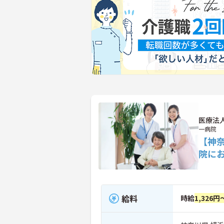
医療法
一病院
【神
院に
給料
時給
1,326円