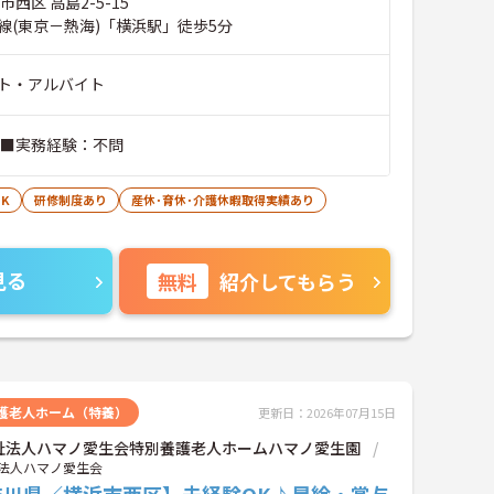
西区 高島2-5-15
線(東京－熱海)「横浜駅」徒歩5分
ト・アルバイト
 ■実務経験：不問
K
研修制度あり
産休･育休･介護休暇取得実績あり
見る
無料
紹介してもらう
護老人ホーム（特養）
更新日：2026年07月15日
祉法人ハマノ愛生会特別養護老人ホームハマノ愛生園
法人ハマノ愛生会
奈川県／横浜市西区】未経験OK♪昇給・賞与