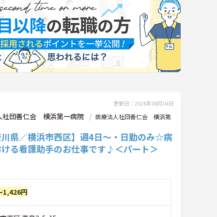
更新日：2026年08月04日
人社団善仁会 横浜第一病院
医療法人社団善仁会 横浜第
奈川県／横浜市西区】週4日～・日勤のみ☆病
おける看護助手のお仕事です♪＜パート＞
～1,426円