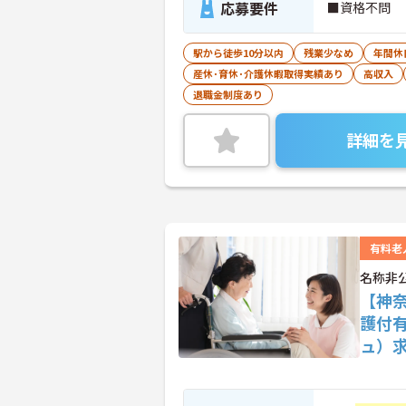
応募要件
■資格不問
駅から徒歩10分以内
残業少なめ
年間休
産休･育休･介護休暇取得実績あり
高収入
退職金制度あり
詳細を
有料老
名称非
【神奈
護付
ュ）