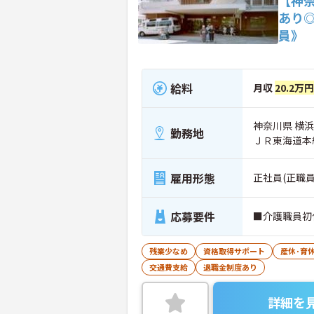
あり
員》
給料
月収
20.2万
神奈川県 横浜
勤務地
ＪＲ東海道本
雇用形態
正社員(正職員
応募要件
■介護職員初
残業少なめ
資格取得サポート
産休･育
交通費支給
退職金制度あり
詳細を