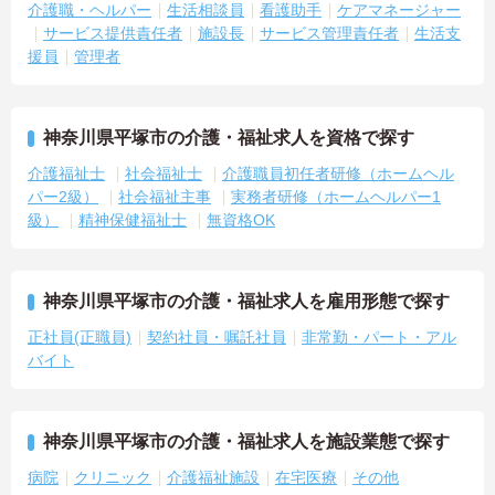
介護職・ヘルパー
生活相談員
看護助手
ケアマネージャー
サービス提供責任者
施設長
サービス管理責任者
生活支
援員
管理者
神奈川県平塚市の介護・福祉求人を資格で探す
介護福祉士
社会福祉士
介護職員初任者研修（ホームヘル
パー2級）
社会福祉主事
実務者研修（ホームヘルパー1
級）
精神保健福祉士
無資格OK
神奈川県平塚市の介護・福祉求人を雇用形態で探す
正社員(正職員)
契約社員・嘱託社員
非常勤・パート・アル
バイト
神奈川県平塚市の介護・福祉求人を施設業態で探す
病院
クリニック
介護福祉施設
在宅医療
その他