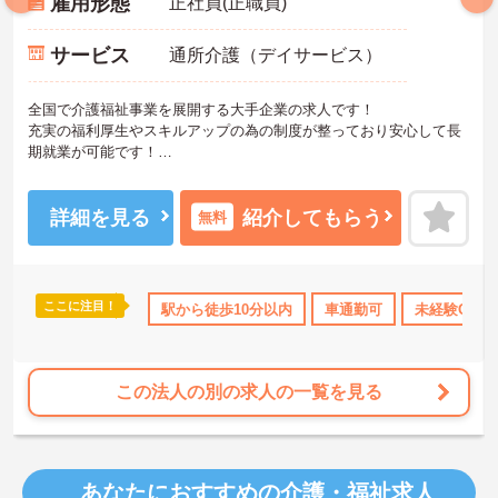
雇用形態
正社員(正職員)
サービス
通所介護（デイサービス）
全国で介護福祉事業を展開する大手企業の求人です！
充実の福利厚生やスキルアップの為の制度が整っており安心して長
期就業が可能です！
ご興味ある方には、面接のポイントなど、さらに詳細をお話致しま
すのでお気軽にご相談ください。
詳細を見る
紹介してもらう
無料
ここに注目！
なめ
日勤のみ
年間休日110日以上
駅から徒歩10分以内
資格取得サポート
車通勤可
未経験OK
研修制
この法人の別の求人の一覧を見る
あなたにおすすめの介護・福祉求人