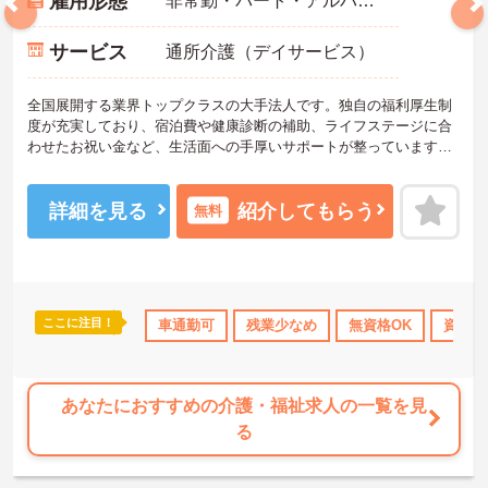
雇用形態
非常勤・パート・アルバイト
サービス
通所介護（デイサービス）
全国展開する業界トップクラスの大手法人です。独自の福利厚生制
度が充実しており、宿泊費や健康診断の補助、ライフステージに合
わせたお祝い金など、生活面への手厚いサポートが整っています。
パート勤務の方にも年2回の特別手当支給実績があり、頑張りがしっ
かりお給料に還元される点も大きな魅力です。夜勤のない日勤のみ
のお仕事で、週3日からの勤務相談も可能となっており、ワークライ
詳細を見る
紹介してもらう
無料
フバランスを大切にしたい方におすすめいたします。さらに手厚い
資格取得支援制度や別サービスを経験できるキャリア制度があるた
め、さらなるスキルアップを目指す方にも最適な環境です。髪色や
ネイルなども規定内で自由となっており、あなたらしさを大切にし
ながら安心して長くご活躍いただける職場となっています。
ここに注目！
研修制度あり
産休･育休･介護休暇取得実績あり
車通勤可
残業少なめ
無資格OK
夏～秋入職可
資格取
★おすすめPOINT★
【安定した経営基盤と理念への共感】
・理念のもと社会貢献を実感でき、やりがいを持って働ける環境で
あなたにおすすめの介護・福祉求人の一覧を見
す
る
・IT化などを推進しており、スタッフの業務負担軽減にも積極的に
取り組んでいます
【独自の福利厚生と手厚い還元体制】