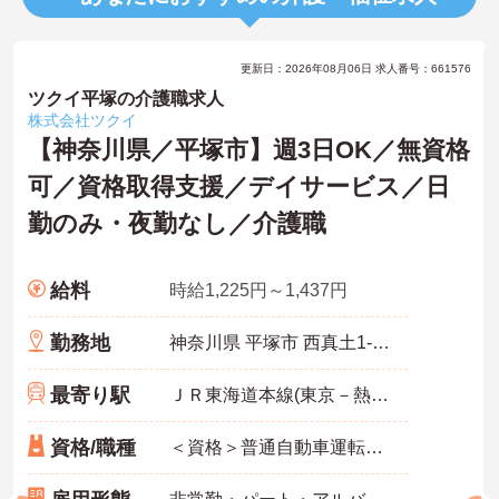
更新日：2026年08月06日 求人番号：661576
ツクイ平塚の介護職求人
株式会社ツクイ
【神奈川県／平塚市】週3日OK／無資格
可／資格取得支援／デイサービス／日
勤のみ・夜勤なし／介護職
給料
時給1,225円～1,437円
勤務地
神奈川県 平塚市 西真土1-2-11
最寄り駅
ＪＲ東海道本線(東京－熱海)「平塚駅」バス・車7分
資格/職種
＜資格＞普通自動車運転免許(AT限定可) 必須 ＜経験＞介護業務・運転業務経験の実務経験1年以上 必須