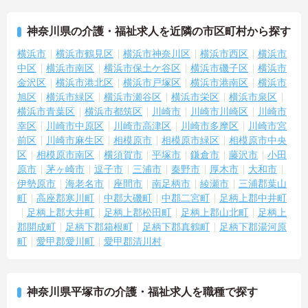
・宿泊費や健康診断補助など、生活を豊かにする独自の福利厚生制
度が利用できます ・パート勤務の方にも年2回の特別手当支給実績
神奈川県の介護・福祉求人を近隣の市区町村から探す
があり、頑張りがしっかり還元されます
・育児手当や各種お祝い金など、ライフステージに合わせて長く安
横浜市
横浜市鶴見区
横浜市神奈川区
横浜市西区
横浜市
心して働ける体制です
中区
横浜市南区
横浜市保土ケ谷区
横浜市磯子区
横浜市
【自分らしく輝ける柔軟な環境】
金沢区
横浜市港北区
横浜市戸塚区
横浜市港南区
横浜市
・夜勤のない日勤のみのお仕事で、週3日からの勤務相談が可能など
旭区
横浜市緑区
横浜市瀬谷区
横浜市栄区
横浜市泉区
働きやすさが魅力です
・手厚い資格取得支援でさらなるキャリアアップが可能です
横浜市青葉区
横浜市都筑区
川崎市
川崎市川崎区
川崎市
・髪色やネイルなども規定内で自由となっており、個性を大切に長
幸区
川崎市中原区
川崎市高津区
川崎市多摩区
川崎市宮
くご活躍いただけます
前区
川崎市麻生区
相模原市
相模原市緑区
相模原市中央
区
相模原市南区
横須賀市
平塚市
鎌倉市
藤沢市
小田
原市
茅ヶ崎市
逗子市
三浦市
秦野市
厚木市
大和市
伊勢原市
海老名市
座間市
南足柄市
綾瀬市
三浦郡葉山
町
高座郡寒川町
中郡大磯町
中郡二宮町
足柄上郡中井町
足柄上郡大井町
足柄上郡松田町
足柄上郡山北町
足柄上
郡開成町
足柄下郡箱根町
足柄下郡真鶴町
足柄下郡湯河原
町
愛甲郡愛川町
愛甲郡清川村
神奈川県平塚市の介護・福祉求人を職種で探す