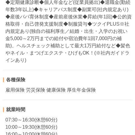
◆定期健康診断◆個人年金など(従業員拠出)◆退職金(勤続
年数3年以上)◆キャリアパス制度◆副業可(社内規定あり)
◆産後パパ育休制度◆産前産後休業◆昇給(年1回)◆公的資
格取得・自己啓発支援制度◆制服貸与◆ツクイPLUS※社
内規定あり(独自の福利厚生／結婚・出生・入学のお祝い
金5,000～2万円までの給付や宿泊費年1回7,000円の補
助)、ヘルスチェック補助として最大1万円給付など◆髪色
やネイル・まつげエクステ・ひげもOK！(※社内ガイドラ
インあり)
各種保険
雇用保険 労災保険 健康保険 厚生年金保険
就業時間
07:30～16:30(休憩60分)
10:00～19:30(休憩60分)
16:00～10:00(休憩60分)