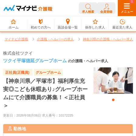
0
1
求人検索
会員登録
メニュー
ホーム
初めての方へ
面談会場一覧
保存した求人
最近見た求人
マイナビ介護職
介護職・ヘルパーの求人
神奈川県の介護職・ヘルパー求人
株式会社ツクイ
ツクイ平塚徳延グループホーム
の介護職・ヘルパー求人
正社員(正職員)
グループホーム
【神奈川県／平塚市】福利厚生充
実◎こども休暇あり♪グループホー
ムにて介護職員の募集！＜正社員
＞
更新日：2026年08月06日 求人番号：10172225
勤務地