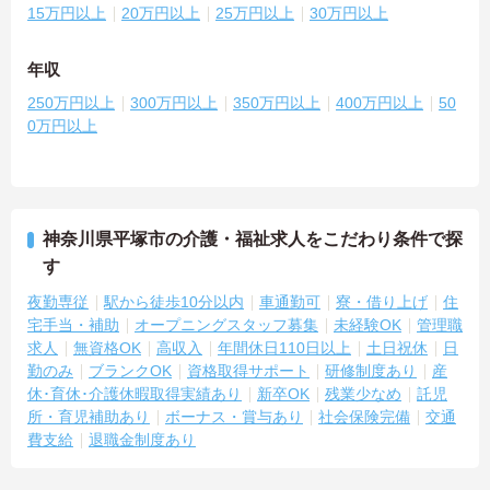
15万円以上
20万円以上
25万円以上
30万円以上
年収
250万円以上
300万円以上
350万円以上
400万円以上
50
0万円以上
神奈川県平塚市の介護・福祉求人をこだわり条件で探
す
夜勤専従
駅から徒歩10分以内
車通勤可
寮・借り上げ
住
宅手当・補助
オープニングスタッフ募集
未経験OK
管理職
求人
無資格OK
高収入
年間休日110日以上
土日祝休
日
勤のみ
ブランクOK
資格取得サポート
研修制度あり
産
休･育休･介護休暇取得実績あり
新卒OK
残業少なめ
託児
所・育児補助あり
ボーナス・賞与あり
社会保険完備
交通
費支給
退職金制度あり