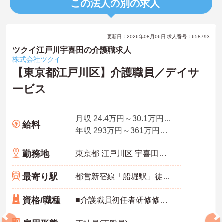
この法人の別の求人
更新日：2026年08月06日 求人番号：658793
ツクイ江戸川宇喜田の介護職求人
株式会社ツクイ
【東京都江戸川区】介護職員／デイサ
ービス
月収 24.4万円～30.1万円程度（諸手当込み）
給料
年収 293万円～361万円程度（別途賞与付与）
勤務地
東京都 江戸川区 宇喜田町1237-1
最寄り駅
都営新宿線「船堀駅」徒歩10分
資格/職種
■介護職員初任者研修修了者以上 ※介護福祉士があれば尚可