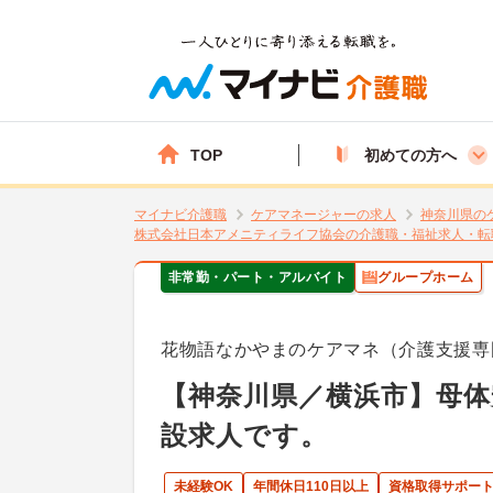
TOP
初めての方へ
マイナビ介護職
ケアマネージャーの求人
神奈川県の
株式会社日本アメニティライフ協会の介護職・福祉求人・転
非常勤・パート・アルバイト
グループホーム
花物語なかやまのケアマネ（介護支援専
【神奈川県／横浜市】母体
設求人です。
未経験OK
年間休日110日以上
資格取得サポー