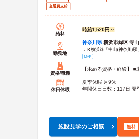
交通費支給
時給1,520円～
給料
神奈川県
横浜市緑区 寺山町
ＪＲ横浜線「中山(神奈川)駅
勤務地
MAP
【求める資格・経験】 ■
資格/職種
夏季休暇 月9休
年間休
休日休暇
施設見学のご相談
無料