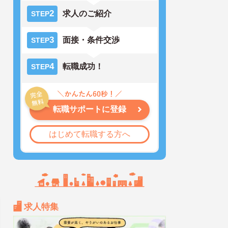
2
求人のご紹介
STEP
3
面接・条件交渉
STEP
4
転職成功！
STEP
転職サポートに登録
はじめて転職する方へ
求人特集