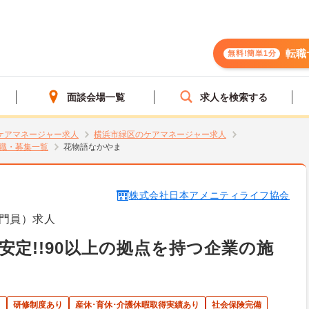
転職
無料!簡単1分
面談会場一覧
求人を検索する
ケアマネージャー求人
横浜市緑区のケアマネージャー求人
職・募集一覧
花物語なかやま
株式会社日本アメニティライフ協会
門員）求人
安定!!90以上の拠点を持つ企業の施
ト
研修制度あり
産休･育休･介護休暇取得実績あり
社会保険完備