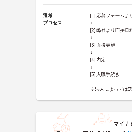
選考
[1] 応募フォーム
プロセス
↓
[2] 弊社より面
↓
[3] 面接実施
↓
[4] 内定
↓
[5] 入職手続き
※法人によっては
マイナ