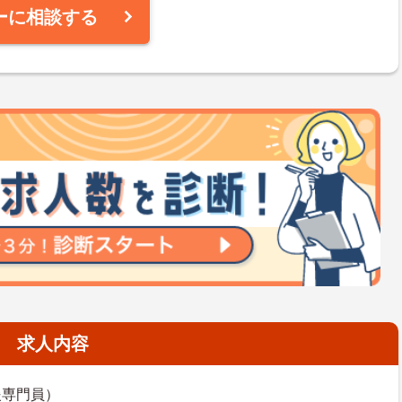
ーに相談する
求人内容
援専門員）