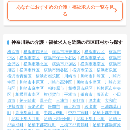
あなたにおすすめの介護・福祉求人の一覧を見
る
神奈川県の介護・福祉求人を近隣の市区町村から探す
横浜市
横浜市鶴見区
横浜市神奈川区
横浜市西区
横浜市
中区
横浜市南区
横浜市保土ケ谷区
横浜市磯子区
横浜市
金沢区
横浜市港北区
横浜市戸塚区
横浜市港南区
横浜市
旭区
横浜市緑区
横浜市瀬谷区
横浜市栄区
横浜市泉区
横浜市青葉区
横浜市都筑区
川崎市
川崎市川崎区
川崎市
幸区
川崎市中原区
川崎市高津区
川崎市多摩区
川崎市宮
前区
川崎市麻生区
相模原市
相模原市緑区
相模原市中央
区
相模原市南区
横須賀市
平塚市
鎌倉市
藤沢市
小田
原市
茅ヶ崎市
逗子市
三浦市
秦野市
厚木市
大和市
伊勢原市
海老名市
座間市
南足柄市
綾瀬市
三浦郡葉山
町
高座郡寒川町
中郡大磯町
中郡二宮町
足柄上郡中井町
足柄上郡大井町
足柄上郡松田町
足柄上郡山北町
足柄上
郡開成町
足柄下郡箱根町
足柄下郡真鶴町
足柄下郡湯河原