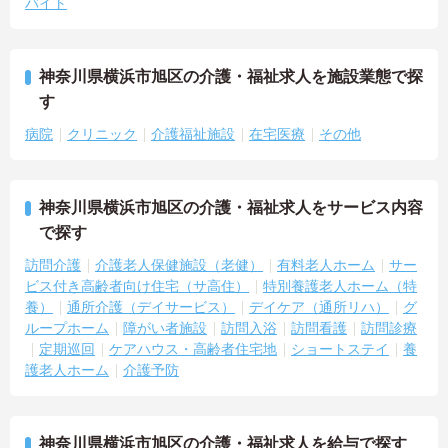
バイト
神奈川県横浜市旭区の介護・福祉求人を施設業態で探
す
病院
クリニック
介護福祉施設
在宅医療
その他
神奈川県横浜市旭区の介護・福祉求人をサービス内容
で探す
訪問介護
介護老人保健施設（老健）
有料老人ホーム
サー
ビス付き高齢者向け住宅（サ高住）
特別養護老人ホーム（特
養）
通所介護（デイサービス）
デイケア（通所リハ）
グ
ループホーム
障がい者施設
訪問入浴
訪問看護
訪問診療
定期巡回
ケアハウス・高齢者住宅地
ショートステイ
養
護老人ホーム
介護予防
神奈川県横浜市旭区の介護・福祉求人を給与で探す