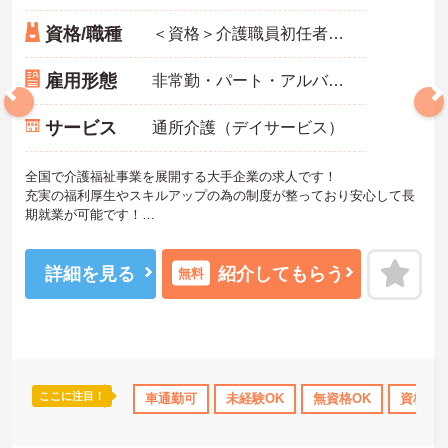
資格/職種
＜資格＞介護職員初任者研修(旧ヘルパー2級)以上 必須、普通自動車運転免許(AT限定可) 必須 ＜経験＞不問
雇用形態
非常勤・パート・アルバイト
サービス
通所介護（デイサービス）
全国で介護福祉事業を展開する大手企業の求人です！
充実の福利厚生やスキルアップの為の制度が整っており安心して長
期就業が可能です！
ご興味ある方には、面接のポイントなど、さらに詳細をお話致しま
すのでお気軽にご相談ください。
詳細を見る
紹介してもらう
無料
ここに注目！
ランクOK
資格取得サポート
車通勤可
研修制度あり
未経験OK
無資格OK
産休･育休･介護休暇
資格取