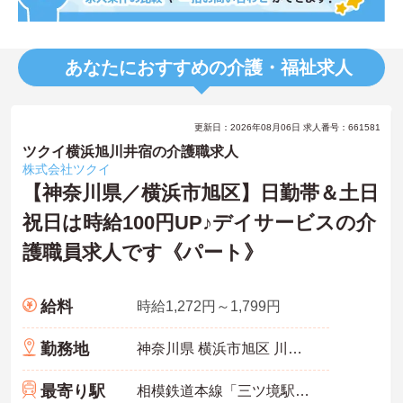
あなたにおすすめの介護・福祉求人
更新日：2026年08月06日 求人番号：661581
ツクイ横浜旭川井宿の介護職求人
株式会社ツクイ
【神奈川県／横浜市旭区】日勤帯＆土日
祝日は時給100円UP♪デイサービスの介
護職員求人です《パート》
給料
時給1,272円～1,799円
勤務地
神奈川県 横浜市旭区 川井宿町5-2
最寄り駅
相模鉄道本線「三ツ境駅」バス・車12分