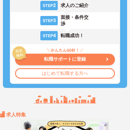
2
求人のご紹介
STEP
面接・条件交
3
STEP
渉
4
転職成功！
STEP
転職サポートに登録
はじめて転職する方へ
求人特集