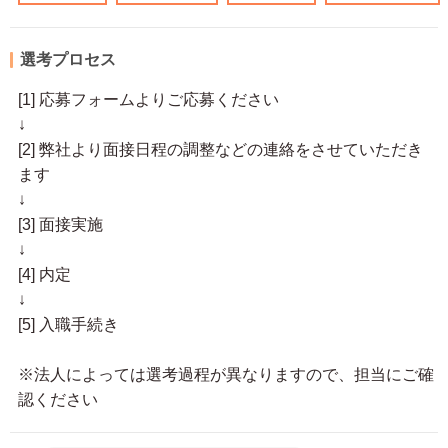
選考プロセス
[1] 応募フォームよりご応募ください
↓
[2] 弊社より面接日程の調整などの連絡をさせていただき
ます
↓
[3] 面接実施
↓
[4] 内定
↓
[5] 入職手続き
※法人によっては選考過程が異なりますので、担当にご確
認ください