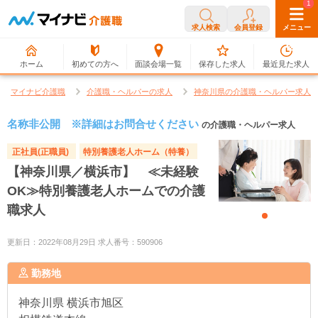
0
1
求人検索
会員登録
メニュー
ホーム
初めての方へ
面談会場一覧
保存した求人
最近見た求人
マイナビ介護職
介護職・ヘルパーの求人
神奈川県の介護職・ヘルパー求人
名称非公開 ※詳細はお問合せください
の介護職・ヘルパー求人
正社員(正職員)
特別養護老人ホーム（特養）
【神奈川県／横浜市】 ≪未経験
OK≫特別養護老人ホームでの介護
職求人
更新日：2022年08月29日 求人番号：590906
勤務地
神奈川県
横浜市旭区