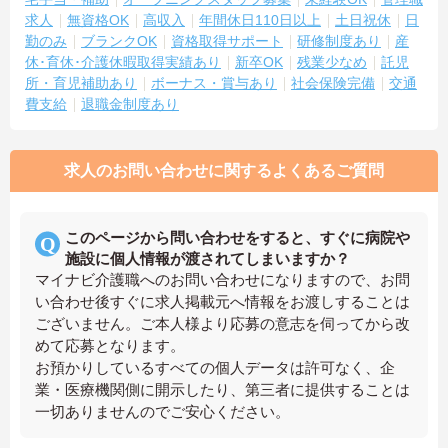
求人
無資格OK
高収入
年間休日110日以上
土日祝休
日
勤のみ
ブランクOK
資格取得サポート
研修制度あり
産
休･育休･介護休暇取得実績あり
新卒OK
残業少なめ
託児
所・育児補助あり
ボーナス・賞与あり
社会保険完備
交通
費支給
退職金制度あり
求人のお問い合わせに関するよくあるご質問
このページから問い合わせをすると、すぐに病院や
施設に個人情報が渡されてしまいますか？
マイナビ介護職へのお問い合わせになりますので、お問
い合わせ後すぐに求人掲載元へ情報をお渡しすることは
ございません。ご本人様より応募の意志を伺ってから改
めて応募となります。
お預かりしているすべての個人データは許可なく、企
業・医療機関側に開示したり、第三者に提供することは
一切ありませんのでご安心ください。