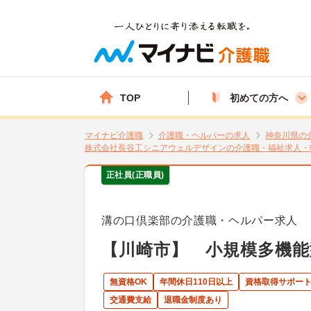
TOP
初めての方へ
マイナビ介護職
介護職・ヘルパーの求人
神奈川県の
株式会社長谷工シニアウェルデザインの介護職・福祉求人・
正社員(正職員)
溝の口倶楽部の介護職・ヘルパー求人
【川崎市】 小規模多機能
無資格OK
年間休日110日以上
資格取得サポー
交通費支給
退職金制度あり