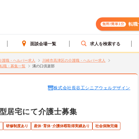
転職
無料!簡単1分
面談会場一覧
求人を検索する
介護職・ヘルパー求人
川崎市高津区の介護職・ヘルパー求人
転職・募集一覧
溝の口倶楽部
株式会社長谷工シニアウェルデザイン
型居宅にて介護士募集
ト
研修制度あり
産休･育休･介護休暇取得実績あり
社会保険完備