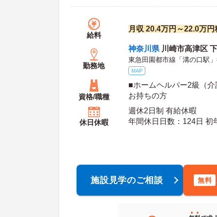
月収 20.4万円～22.0
給料
神奈川県
川崎市高津区 下作
東急田園都市線「溝の口駅」
勤務地
MAP
■ホームヘルパー2級（
お持ちの方
資格/職種
週休2日制 有給休暇
年間休日日数：124日 初年度有給日数：10日 最
休日休暇
大有給日数：20日
施設見学のご相談
無料