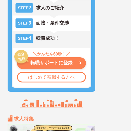
2
求人のご紹介
STEP
3
面接・条件交渉
STEP
4
転職成功！
STEP
転職サポートに登録
はじめて転職する方へ
求人特集