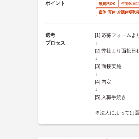
ポイント
無資格OK
年間休日1
産休･育休･介護休暇取
選考
[1] 応募フォーム
プロセス
↓
[2] 弊社より面
↓
[3] 面接実施
↓
[4] 内定
↓
[5] 入職手続き
※法人によっては