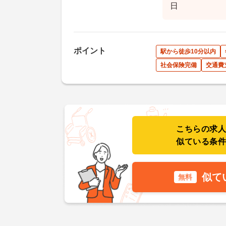
日
ポイント
駅から徒歩10分以内
社会保険完備
交通費
こちらの求
似ている条
似て
無料