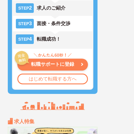
2
求人のご紹介
STEP
3
面接・条件交渉
STEP
4
転職成功！
STEP
転職サポートに登録
はじめて転職する方へ
求人特集