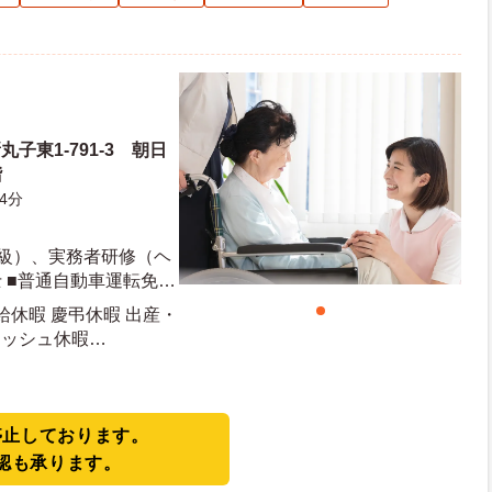
子東1-791-3 朝日
階
4分
2級）、実務者研修（ヘ
 ■普通自動車運転免許
給休暇 慶弔休暇 出産・
レッシュ休暇
停止しております。
認も承ります。