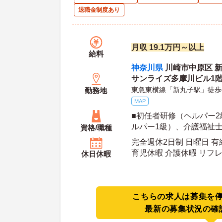
退職金制度あり
月収 19.1万円～以上
給料
神奈川県
川崎市中原区 新丸
サンライズ多摩川ビル1
東急東横線「新丸子駅」徒歩
勤務地
MAP
■初任者研修（ヘルパー
ルパー1級）、介護福祉士
資格/職種
（AT限定可）
完全週休2日制 日曜日 有
育児休暇 介護休暇 リフ
休日休暇
年間休日日数：112日 初年度有給日数：10日 最
大有給日数：20日
こちらの求人は募集を
最新の募集状況の確