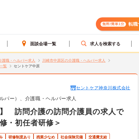
転職
無料!簡単1分
面談会場一覧
求人を検索する
介護職・ヘルパー求人
川崎市中原区の介護職・ヘルパー求人
一覧
セントケア中原
セントケア神奈川株式会社
ルパー）、介護職・ヘルパー求人
】 訪問介護の訪問介護員の求人で
修・初任者研修＞
み
研修制度あり
残業少なめ
社会保険完備
交通費支給