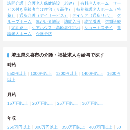
訪問介護
介護老人保健施設（老健）
有料老人ホーム
サー
ビス付き高齢者向け住宅（サ高住）
特別養護老人ホーム（特
養）
通所介護（デイサービス）
デイケア（通所リハ）
グ
ループホーム
障がい者施設
訪問入浴
訪問看護
訪問診療
定期巡回
ケアハウス・高齢者住宅地
ショートステイ
養
護老人ホーム
介護予防
埼玉県久喜市の介護・福祉求人を給与で探す
時給
850円以上
1000円以上
1200円以上
1400円以上
1600円
以上
月給
15万円以上
20万円以上
25万円以上
30万円以上
年収
250万円以上
300万円以上
350万円以上
400万円以上
50