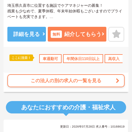
埼玉県久喜市に位置する施設でケアマネジャーの募集！
残業も少なめで、夏季休暇、年末年始休暇もございますのでプライ
ベートも充実できます。
ご興味のある方はお気軽にお問い合わせ下さい。
詳細を見る
紹介してもらう
無料
ここに注目！
車通勤可
年間休日110日以上
高収入
社
この法人の別の求人の一覧を見る
あなたにおすすめの介護・福祉求人
更新日：2026年07月28日 求人番号：10168619