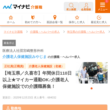
0
1
求人検索
会員登録
メニュー
ホーム
初めての方へ
面談会場一覧
保存した求人
最近見た求人
マイナビ介護職
介護職・ヘルパーの求人
埼玉県の介護職・ヘルパー求人
募集停止
医療法人社団宮嶋整形外科
介護老人保健施設みやじま
の介護職・ヘルパー求人
正社員(正職員)
介護老人保健施設（老健）
【埼玉県／久喜市】年間休日110日
以上★マイカー通勤OK♪介護老人
保健施設での介護職募集！
更新日：2025年12月23日 求人番号：684032
勤務地