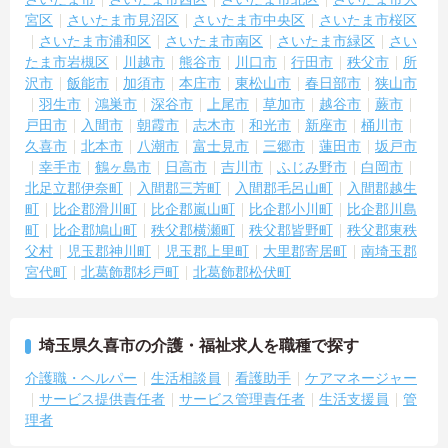
宮区
さいたま市見沼区
さいたま市中央区
さいたま市桜区
さいたま市浦和区
さいたま市南区
さいたま市緑区
さい
たま市岩槻区
川越市
熊谷市
川口市
行田市
秩父市
所
沢市
飯能市
加須市
本庄市
東松山市
春日部市
狭山市
羽生市
鴻巣市
深谷市
上尾市
草加市
越谷市
蕨市
戸田市
入間市
朝霞市
志木市
和光市
新座市
桶川市
久喜市
北本市
八潮市
富士見市
三郷市
蓮田市
坂戸市
幸手市
鶴ヶ島市
日高市
吉川市
ふじみ野市
白岡市
北足立郡伊奈町
入間郡三芳町
入間郡毛呂山町
入間郡越生
町
比企郡滑川町
比企郡嵐山町
比企郡小川町
比企郡川島
町
比企郡鳩山町
秩父郡横瀬町
秩父郡皆野町
秩父郡東秩
父村
児玉郡神川町
児玉郡上里町
大里郡寄居町
南埼玉郡
宮代町
北葛飾郡杉戸町
北葛飾郡松伏町
埼玉県久喜市の介護・福祉求人を職種で探す
介護職・ヘルパー
生活相談員
看護助手
ケアマネージャー
サービス提供責任者
サービス管理責任者
生活支援員
管
理者