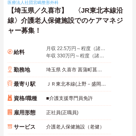
医療法人社団宮嶋整形外科
【埼玉県／久喜市】 〈JR東北本線沿
線〉介護老人保健施設でのケアマネジ
ャー募集！
月収 22.5万円～程度（諸手当込み）
給料
年収 330万円～程度（諸手当込み）
勤務地
埼玉県 久喜市 菖蒲町菖蒲4028
最寄り駅
ＪＲ東北本線(上野－盛岡)「久喜駅」バス・車22分
資格/職種
■介護支援専門員免許
雇用形態
正社員(正職員)
サービス
介護老人保健施設（老健）