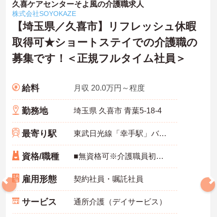
久喜ケアセンターそよ風の介護職求人
株式会社SOYOKAZE
【埼玉県／久喜市】リフレッシュ休暇
取得可★ショートステイでの介護職の
募集です！＜正規フルタイム社員＞
給料
月収 20.0万円～程度
勤務地
埼玉県 久喜市 青葉5-18-4
最寄り駅
東武日光線「幸手駅」バス・車7分
資格/職種
■無資格可※介護職員初任者研修（ヘルパー2級）以上、介護福祉士 いずれかあれば尚可■経験必須■普通自動車免許必須
雇用形態
契約社員・嘱託社員
サービス
通所介護（デイサービス）