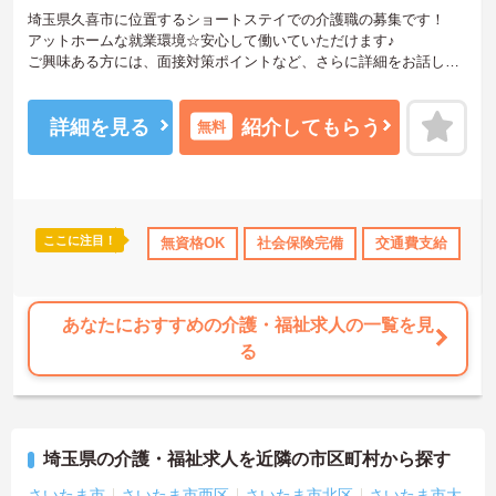
埼玉県久喜市に位置するショートステイでの介護職の募集です！
アットホームな就業環境☆安心して働いていただけます♪
ご興味ある方には、面接対策ポイントなど、さらに詳細をお話しい
たしますのでお気軽にご相談ください。
詳細を見る
紹介してもらう
無料
ここに注目！
会保険完備
交通費支給
無資格OK
社会保険完備
交通費支給
あなたにおすすめの介護・福祉求人の一覧を見
る
埼玉県の介護・福祉求人を近隣の市区町村から探す
さいたま市
さいたま市西区
さいたま市北区
さいたま市大