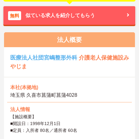
似ている求人を紹介してもらう
無料
法人概要
医療法人社団宮嶋整形外科
介護老人保健施設み
やじま
本社(本拠地)
埼玉県 久喜市菖蒲町菖蒲4028
法人情報
【施設概要】
■開設日：1998年12月1日
■定員：入所者 80名／通所者 60名