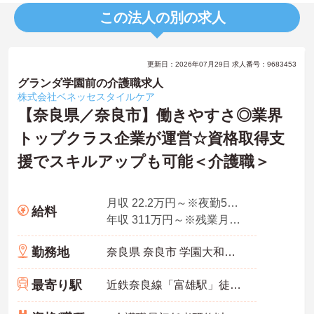
この法人の別の求人
更新日：2026年07月29日 求人番号：9683453
グランダ学園前の介護職求人
株式会社ベネッセスタイルケア
【奈良県／奈良市】働きやすさ◎業界
トップクラス企業が運営☆資格取得支
援でスキルアップも可能＜介護職＞
月収 22.2万円～※夜勤5回想定
給料
年収 311万円～※残業月10時間、夜勤平均5回、各種手当・賞与を含んだ例です
勤務地
奈良県 奈良市 学園大和町5-748-1
最寄り駅
近鉄奈良線「富雄駅」徒歩12分