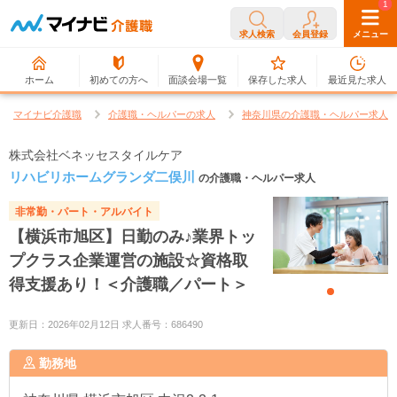
0
1
求人検索
会員登録
メニュー
ホーム
初めての方へ
面談会場一覧
保存した求人
最近見た求人
マイナビ介護職
介護職・ヘルパーの求人
神奈川県の介護職・ヘルパー求人
株式会社ベネッセスタイルケア
リハビリホームグランダ二俣川
の介護職・ヘルパー求人
非常勤・パート・アルバイト
【横浜市旭区】日勤のみ♪業界トッ
プクラス企業運営の施設☆資格取
得支援あり！＜介護職／パート＞
更新日：2026年02月12日 求人番号：686490
勤務地