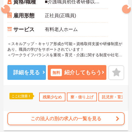
資格/職種
■介護職員初任者研修以上 ※無資格の方も応募可（資格支援制度あり）
雇用形態
正社員(正職員)
サービス
有料老人ホーム
＜スキルアップ・キャリア形成が可能＞資格取得支援や研修制度が
あり、職員の学びをサポートされています！
＜ワークライフバランスを重視＞育児・介護に関する制度や社宅制
度、各種手当など、長く安心して働きやすい環境が整っています。
＜寄り添ったケアの実施＞利用者さまに深く寄り添ったサービスの
提供を目指し、職員の専門性を高めるような人材育成にも注力され
詳細を見る
紹介してもらう
無料
ています。
ご興味のある方には、面接対策ポイント等、さらに詳細をお話しし
ますのでお気軽にご相談ください！
ここに注目！
なめ
寮・借り上げ
残業少なめ
託児所・育児補助
寮・借り上げ
無資格OK
託児所・育児補
年間休日11
この法人の別の求人の一覧を見る