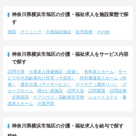
神奈川県横浜市旭区の介護・福祉求人を施設業態で探
す
病院
クリニック
介護福祉施設
在宅医療
その他
神奈川県横浜市旭区の介護・福祉求人をサービス内容
で探す
訪問介護
介護老人保健施設（老健）
有料老人ホーム
サー
ビス付き高齢者向け住宅（サ高住）
特別養護老人ホーム（特
養）
通所介護（デイサービス）
デイケア（通所リハ）
グ
ループホーム
障がい者施設
訪問入浴
訪問看護
訪問診療
定期巡回
ケアハウス・高齢者住宅地
ショートステイ
養
護老人ホーム
介護予防
神奈川県横浜市旭区の介護・福祉求人を給与で探す
時給