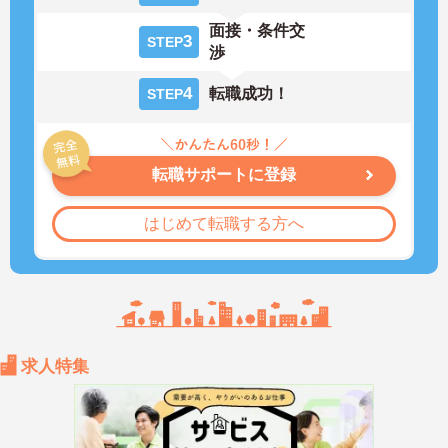
面接・条件交
3
STEP
渉
4
転職成功！
STEP
転職サポートに登録
はじめて転職する方へ
求人特集