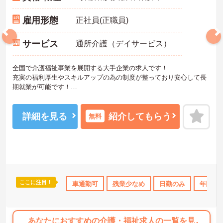
雇用形態
正社員(正職員)
サービス
通所介護（デイサービス）
全国で介護福祉事業を展開する大手企業の求人です！
充実の福利厚生やスキルアップの為の制度が整っており安心して長
期就業が可能です！
ご興味ある方には、面接のポイントなど、さらに詳細をお話致しま
すのでお気軽にご相談ください。
詳細を見る
紹介してもらう
無料
ここに注目！
ランクOK
資格取得サポート
車通勤可
研修制度あり
残業少なめ
日勤のみ
産休･育休･介護休暇
年間休日
あなたにおすすめの介護・福祉求人の一覧を見