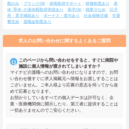
勤のみ
ブランクOK
資格取得サポート
研修制度あり
産
休･育休･介護休暇取得実績あり
新卒OK
残業少なめ
託児
所・育児補助あり
ボーナス・賞与あり
社会保険完備
交通
費支給
退職金制度あり
求人のお問い合わせに関するよくあるご質問
このページから問い合わせをすると、すぐに病院や
施設に個人情報が渡されてしまいますか？
マイナビ介護職へのお問い合わせになりますので、お問
い合わせ後すぐに求人掲載元へ情報をお渡しすることは
ございません。ご本人様より応募の意志を伺ってから改
めて応募となります。
お預かりしているすべての個人データは許可なく、企
業・医療機関側に開示したり、第三者に提供することは
一切ありませんのでご安心ください。