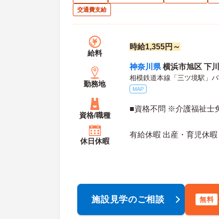
交通費支給
時給1,355円～
給料
神奈川県
横浜市旭区 下川
相模鉄道本線「三ツ境駅」バ
勤務地
MAP
■資格不問 ※介護福祉士
資格/職種
有給休暇 出産・育児休暇
休日休暇
施設見学のご相談
無料