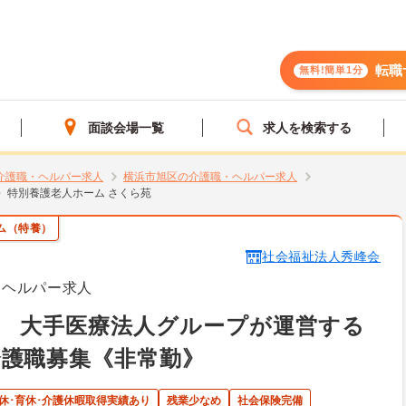
転職
無料!簡単1分
面談会場一覧
求人を検索する
介護職・ヘルパー求人
横浜市旭区の介護職・ヘルパー求人
特別養護老人ホーム さくら苑
ム（特養）
社会福祉法人秀峰会
・ヘルパー求人
】 大手医療法人グループが運営する
護職募集《非常勤》
休･育休･介護休暇取得実績あり
残業少なめ
社会保険完備