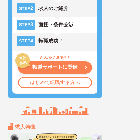
2
求人のご紹介
STEP
3
面接・条件交渉
STEP
4
転職成功！
STEP
転職サポートに登録
はじめて転職する方へ
求人特集