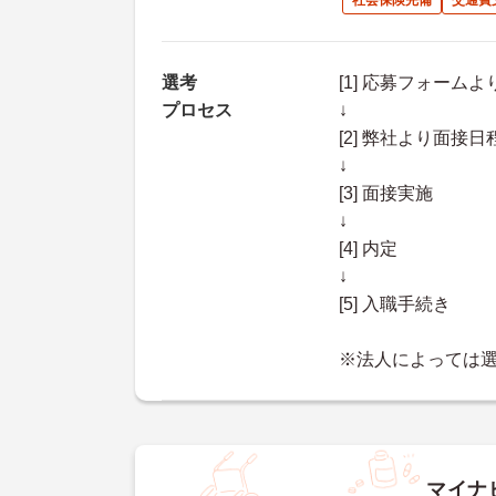
社会保険完備
交通費
選考
[1] 応募フォーム
プロセス
↓
[2] 弊社より面
↓
[3] 面接実施
↓
[4] 内定
↓
[5] 入職手続き
※法人によっては
マイナ