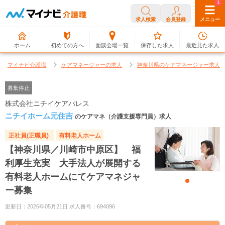
0
1
求人検索
会員登録
メニュー
ホーム
初めての方へ
面談会場一覧
保存した求人
最近見た求人
マイナビ介護職
ケアマネージャーの求人
神奈川県のケアマネージャー求人
募集停止
株式会社ニチイケアパレス
ニチイホーム元住吉
のケアマネ（介護支援専門員）求人
正社員(正職員)
有料老人ホーム
【神奈川県／川崎市中原区】 福
利厚生充実 大手法人が展開する
有料老人ホームにてケアマネジャ
ー募集
更新日：2026年05月21日 求人番号：694096