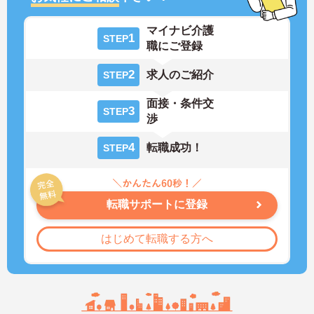
マイナビ介護
1
STEP
職にご登録
2
求人のご紹介
STEP
面接・条件交
3
STEP
渉
4
転職成功！
STEP
転職サポートに登録
はじめて転職する方へ