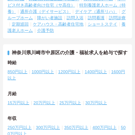
ビス付き高齢者向け住宅（サ高住）
特別養護老人ホーム（特
養）
通所介護（デイサービス）
デイケア（通所リハ）
グ
ループホーム
障がい者施設
訪問入浴
訪問看護
訪問診療
定期巡回
ケアハウス・高齢者住宅地
ショートステイ
養
護老人ホーム
介護予防
神奈川県川崎市中原区の介護・福祉求人を給与で探す
時給
850円以上
1000円以上
1200円以上
1400円以上
1600円
以上
月給
15万円以上
20万円以上
25万円以上
30万円以上
年収
250万円以上
300万円以上
350万円以上
400万円以上
50
0万円以上