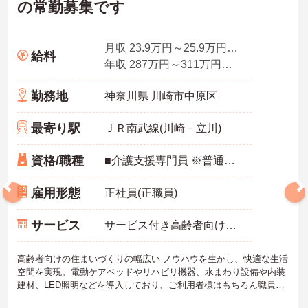
の常勤募集です
・年間休日111日以上・シフトは柔軟に対応しており、有給と組み合
わせて海外旅行に行くスタッフもいる職場です
・インカム導入によりスタッフ間のフリーハンド連絡・情報共有が
可能、また、睡眠センサー・アレクサ等IoT機器を活用し、業務効率
月収 23.9万円～25.9万円程度
給料
化と質の高いケアを両立しています
年収 287万円～311万円程度
・従業員満足度調査を定期実施し、スタッフの声を制度に反映する
文化があります
勤務地
神奈川県 川崎市中原区
・エリアマネージャー・社長が定期的にホームを周り、スタッフと
直接意見交換をしています
【育児・家庭との両立を本気でサポートしている職場です】
最寄り駅
ＪＲ南武線(川崎－立川)
・育休取得率100%・育休後就業復帰率100%と、育児と仕事を両立
できる体制が整っています
資格/職種
■介護支援専門員 ※普通自動車免許（ＡＴ限定可）必須
・育児短時間勤務が小学4年生まで利用でき、法令より長い期間サポ
ートを受けることができます
・「くるみん」「えるぼし」「トモニン」の3つの厚生労働省認定を
雇用形態
正社員(正職員)
取得しており、ライフステージに合わせた長期就業が実現できる職
場です
サービス
サービス付き高齢者向け住宅（サ高住）
高齢者向けの住まいづくりの幅広い ノウハウを生かし、快適な生活
空間を実現。電動ケアベッドやリハビリ機器、水まわり設備や内装
建材、LED照明などを導入しており、ご利用者様はもちろん職員も
働きやすい環境です。ご興味のある方は是非お気軽にお問い合わせ