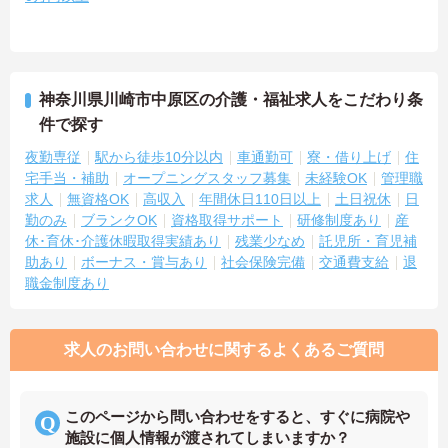
神奈川県川崎市中原区の介護・福祉求人をこだわり条
件で探す
夜勤専従
駅から徒歩10分以内
車通勤可
寮・借り上げ
住
宅手当・補助
オープニングスタッフ募集
未経験OK
管理職
求人
無資格OK
高収入
年間休日110日以上
土日祝休
日
勤のみ
ブランクOK
資格取得サポート
研修制度あり
産
休･育休･介護休暇取得実績あり
残業少なめ
託児所・育児補
助あり
ボーナス・賞与あり
社会保険完備
交通費支給
退
職金制度あり
求人のお問い合わせに関するよくあるご質問
このページから問い合わせをすると、すぐに病院や
施設に個人情報が渡されてしまいますか？