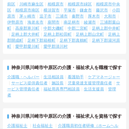
前区
川崎市麻生区
相模原市
相模原市緑区
相模原市中央
区
相模原市南区
横須賀市
平塚市
鎌倉市
藤沢市
小田
原市
茅ヶ崎市
逗子市
三浦市
秦野市
厚木市
大和市
伊勢原市
海老名市
座間市
南足柄市
綾瀬市
三浦郡葉山
町
高座郡寒川町
中郡大磯町
中郡二宮町
足柄上郡中井町
足柄上郡大井町
足柄上郡松田町
足柄上郡山北町
足柄上
郡開成町
足柄下郡箱根町
足柄下郡真鶴町
足柄下郡湯河原
町
愛甲郡愛川町
愛甲郡清川村
神奈川県川崎市中原区の介護・福祉求人を職種で探す
介護職・ヘルパー
生活相談員
看護助手
ケアマネージャー
サービス提供責任者
施設長
児童発達支援管理責任者
サ
ービス管理責任者
福祉用具専門相談員
生活支援員
管理
者
神奈川県川崎市中原区の介護・福祉求人を資格で探す
介護福祉士
社会福祉士
介護職員初任者研修（ホームヘル