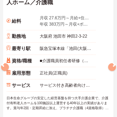
人ホーム／介護職
月収 27.6万円～月給+住宅手当＋家族手当+残業手当4.0時間想定分を含む
給料
年収 383万円～月収+ボーナス2回
勤務地
大阪府 池田市 神田2-3-22
最寄り駅
阪急宝塚本線「池田(大阪)駅」徒歩15分
資格/職種
■介護職員初任者研修（ヘルパー2級）以上、介護福祉士 いずれか
雇用形態
正社員(正職員)
サービス
サービス付き高齢者向け住宅（サ高住）
日本生命グループの安定した経営基盤を持つ大手介護企業で、介護
付有料老人ホームを100施設以上運営する40年以上の実績がありま
す。賞与年2回・定期昇給に加え、プラチナ介護職（4資格取得）に
認定されると月38,000円の手当が加算され、スキルが収入に直結す