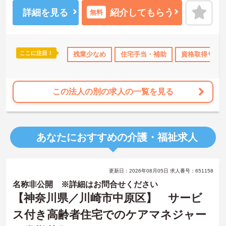
る仕組みが整っています。年間休日111日以上・残業月平均4.3時間
と働きやすく、育休取得率100%・育児短時間勤務（小学4年生ま
詳細を見る
紹介してもらう
無料
で）・有給取得実績14日と、家庭との両立を長期的にサポートする
制度も充実しています。入社導入研修・昇格時研修・技術向上研修
など段階別の研修体制と資格取得支援が整っており、介護福祉士国
家試験対策講座やケアマネ対策講座も自社開講しています。多職種
ここに注目！
なめ
住宅手当・補助
残業少なめ
資格取得サポート
住宅手当・補助
産休･育休･介護休暇取得
資格取得サポ
チームケアの中で専門性を高めながら、ケアマネジャーや生活相談
員へのキャリアアップも実現できる職場です。
★おすすめPOINT★
この法人の別の求人の一覧を見る
【日本生命グループの大手企業・成長ができる環境です】
・日本生命グループを親会社に持つ大手介護企業で、100施設以上を
運営する安定した経営基盤があります
・介護福祉士を取得すると資格手当がプラスされ、プラチナ介護職
あなたにおすすめの介護・福祉求人
（4資格）に認定されると月38,000円の手当が加算される仕組みが整
っています
・介護福祉士国家試験対策講座・認知症ケア専門士対策・ケアマネ
ジャー対策など、資格取得支援講座を自社開講しており、資格保有
更新日：2026年08月05日 求人番号：651158
率99.8%の実績があります
【残業月4.3時間、給与と働きやすさを両立している職場です】
名称非公開 ※詳細はお問合せください
・賞与年2回・定期昇給、夜勤手当・家族手当・住宅手当など各種手
【神奈川県／川崎市中原区】 サービ
当が充実しています
ス付き高齢者住宅でのケアマネジャー
・残業は月平均4.3時間と業界水準を大きく下回っており、有給休暇
取得実績14日と休みも取りやすい環境です