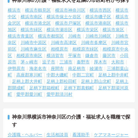
神奈川県の介護・福祉求人を近隣の市区町村から探す
横浜市
横浜市鶴見区
横浜市神奈川区
横浜市西区
横浜市
中区
横浜市南区
横浜市保土ケ谷区
横浜市磯子区
横浜市
金沢区
横浜市港北区
横浜市戸塚区
横浜市港南区
横浜市
旭区
横浜市緑区
横浜市瀬谷区
横浜市栄区
横浜市泉区
横浜市青葉区
横浜市都筑区
川崎市
川崎市川崎区
川崎市
幸区
川崎市中原区
川崎市高津区
川崎市多摩区
川崎市宮
前区
川崎市麻生区
相模原市
相模原市緑区
相模原市中央
区
相模原市南区
横須賀市
平塚市
鎌倉市
藤沢市
小田
原市
茅ヶ崎市
逗子市
三浦市
秦野市
厚木市
大和市
伊勢原市
海老名市
座間市
南足柄市
綾瀬市
三浦郡葉山
町
高座郡寒川町
中郡大磯町
中郡二宮町
足柄上郡中井町
足柄上郡大井町
足柄上郡松田町
足柄上郡山北町
足柄上
郡開成町
足柄下郡箱根町
足柄下郡真鶴町
足柄下郡湯河原
町
愛甲郡愛川町
愛甲郡清川村
神奈川県横浜市神奈川区の介護・福祉求人を職種で探
す
介護職・ヘルパー
生活相談員
看護助手
ケアマネージャー