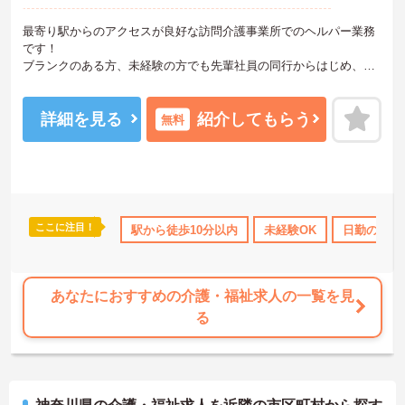
最寄り駅からのアクセスが良好な訪問介護事業所でのヘルパー業務
です！
ブランクのある方、未経験の方でも先輩社員の同行からはじめ、丁
寧な指導によりしっかりとスキルを身につけられる職場です。
ご興味ある方には、面接のポイントなど、さらに詳細をお話致しま
すのでお気軽にご相談ください。
詳細を見る
紹介してもらう
無料
ここに注目！
借り上げ
託児所・育児補助
駅から徒歩10分以内
無資格OK
年間休日110日以上
未経験OK
日勤のみ
資
あなたにおすすめの介護・福祉求人の一覧を見
る