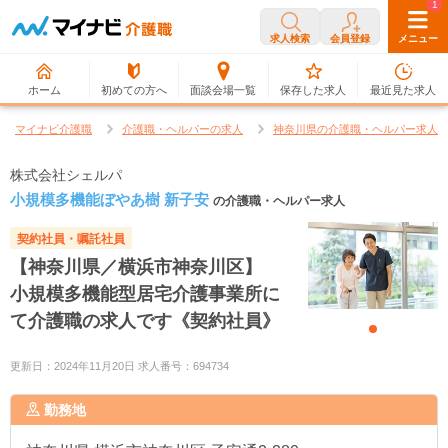
0
1
求人検索
会員登録
メニュー
ホーム
初めての方へ
面談会場一覧
保存した求人
最近見た求人
マイナビ介護職
介護職・ヘルパーの求人
神奈川県の介護職・ヘルパー求人
株式会社シェルパ
小規模多機能ぼやあ樹 新子安
の介護職・ヘルパー求人
契約社員・嘱託社員
【神奈川県／横浜市神奈川区】
小規模多機能型居宅介護事業所に
て介護職の求人です《契約社員》
更新日：2024年11月20日 求人番号：694734
勤務地