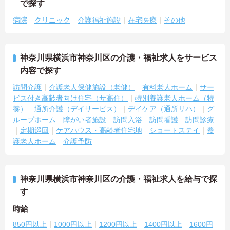
で探す
病院
クリニック
介護福祉施設
在宅医療
その他
神奈川県横浜市神奈川区の介護・福祉求人をサービス
内容で探す
訪問介護
介護老人保健施設（老健）
有料老人ホーム
サー
ビス付き高齢者向け住宅（サ高住）
特別養護老人ホーム（特
養）
通所介護（デイサービス）
デイケア（通所リハ）
グ
ループホーム
障がい者施設
訪問入浴
訪問看護
訪問診療
定期巡回
ケアハウス・高齢者住宅地
ショートステイ
養
護老人ホーム
介護予防
神奈川県横浜市神奈川区の介護・福祉求人を給与で探
す
時給
850円以上
1000円以上
1200円以上
1400円以上
1600円