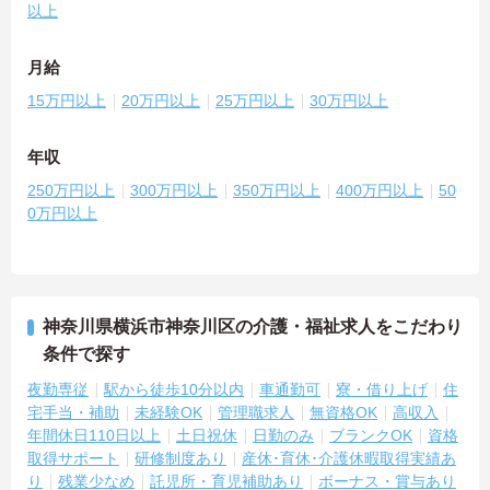
以上
月給
15万円以上
20万円以上
25万円以上
30万円以上
年収
250万円以上
300万円以上
350万円以上
400万円以上
50
0万円以上
神奈川県横浜市神奈川区の介護・福祉求人をこだわり
条件で探す
夜勤専従
駅から徒歩10分以内
車通勤可
寮・借り上げ
住
宅手当・補助
未経験OK
管理職求人
無資格OK
高収入
年間休日110日以上
土日祝休
日勤のみ
ブランクOK
資格
取得サポート
研修制度あり
産休･育休･介護休暇取得実績あ
り
残業少なめ
託児所・育児補助あり
ボーナス・賞与あり