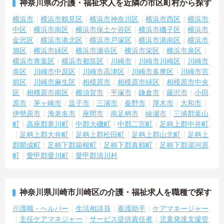
神奈川県の介護・福祉求人を近隣の市区町村から探す
横浜市
横浜市鶴見区
横浜市神奈川区
横浜市西区
横浜市
中区
横浜市南区
横浜市保土ケ谷区
横浜市磯子区
横浜市
金沢区
横浜市港北区
横浜市戸塚区
横浜市港南区
横浜市
旭区
横浜市緑区
横浜市瀬谷区
横浜市栄区
横浜市泉区
横浜市青葉区
横浜市都筑区
川崎市
川崎市川崎区
川崎市
幸区
川崎市中原区
川崎市高津区
川崎市多摩区
川崎市宮
前区
川崎市麻生区
相模原市
相模原市緑区
相模原市中央
区
相模原市南区
横須賀市
平塚市
鎌倉市
藤沢市
小田
原市
茅ヶ崎市
逗子市
三浦市
秦野市
厚木市
大和市
伊勢原市
海老名市
座間市
南足柄市
綾瀬市
三浦郡葉山
町
高座郡寒川町
中郡大磯町
中郡二宮町
足柄上郡中井町
足柄上郡大井町
足柄上郡松田町
足柄上郡山北町
足柄上
郡開成町
足柄下郡箱根町
足柄下郡真鶴町
足柄下郡湯河原
町
愛甲郡愛川町
愛甲郡清川村
神奈川県川崎市川崎区の介護・福祉求人を職種で探す
介護職・ヘルパー
生活相談員
看護助手
ケアマネージャー
主任ケアマネジャー
サービス提供責任者
児童発達支援管