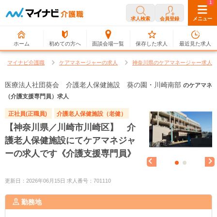
0
1
求人検索
会員登録
メニュー
ホーム
初めての方へ
面談会場一覧
保存した求人
最近見た求人
マイナビ介護職
ケアマネージャーの求人
神奈川県のケアマネージャー求人
医療法人社団葵会 介護老人保健施設 葵の園・川崎南部
のケアマネ
（介護支援専門員）求人
正社員(正職員)
介護老人保健施設（老健）
【神奈川県／川崎市川崎区】 介
護老人保健施設にてケアマネジャ
ーの求人です《介護支援専門員》
更新日：2026年06月15日 求人番号：701110
勤務地