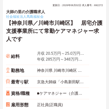
更新日：2026年06月02日 求人番号：692272
大師の里の介護職求人
社会福祉法人馬島福祉会
【神奈川県／川崎市川崎区】 居宅介護
支援事業所にて常勤ケアマネジャー求
人です
月収 20.5万円～25.0万円程度（諸手当込み）
給料
年収 285万円～348万円程度（賞与2.0ヶ月分の場合）
勤務地
神奈川県 川崎市川崎区 日ノ出2丁目7-1
最寄り駅
京急大師線「小島新田駅」徒歩10分
資格/職種
■ケアマネジャー（介護支援専門員） ※未経験者応相談
雇用形態
正社員(正職員)