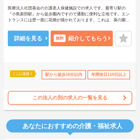
医療法人社団葵会の介護老人保健施設での求人です。最寄り駅の
『小島新田駅』から徒歩圏内ですので通勤に便利な立地です。エン
トランスには壁一面に花畑が描かれております。これは、葵の園・
川崎南部のスタッフが大切にしております、「温かい心」を意味し
ます。同じ敷地内には、同じグループが運営する「川崎南部病院」
もあり、医療依存度の高いご高齢者の方でも安心してご利用いただ
詳細を見る
紹介してもらう
無料
けます。研修や丁寧な指導をしていただけますので未経験の方も安
心してスタートできます。
ご興味を持たれた方は面接対策ポイントや求人の詳細などお話しい
たしますのでお気軽にお問い合わせ下さい。
ここに注目！
借り上げ
託児所・育児補助
駅から徒歩10分以内
日勤のみ
年間休日110日以上
年間休日110日以上
産
産
この法人の別の求人の一覧を見る
あなたにおすすめの介護・福祉求人