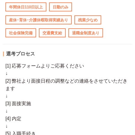
年間休日110日以上
日勤のみ
産休･育休･介護休暇取得実績あり
残業少なめ
社会保険完備
交通費支給
退職金制度あり
選考プロセス
[1] 応募フォームよりご応募ください
↓
[2] 弊社より面接日程の調整などの連絡をさせていただき
ます
↓
[3] 面接実施
↓
[4] 内定
↓
[5] 入職手続き