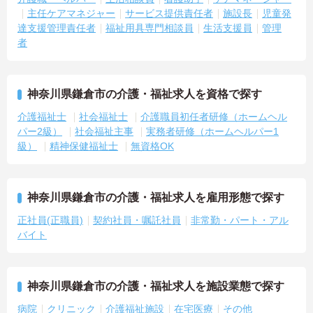
主任ケアマネジャー
サービス提供責任者
施設長
児童発
達支援管理責任者
福祉用具専門相談員
生活支援員
管理
者
神奈川県鎌倉市の介護・福祉求人を資格で探す
介護福祉士
社会福祉士
介護職員初任者研修（ホームヘル
パー2級）
社会福祉主事
実務者研修（ホームヘルパー1
級）
精神保健福祉士
無資格OK
神奈川県鎌倉市の介護・福祉求人を雇用形態で探す
正社員(正職員)
契約社員・嘱託社員
非常勤・パート・アル
バイト
神奈川県鎌倉市の介護・福祉求人を施設業態で探す
病院
クリニック
介護福祉施設
在宅医療
その他