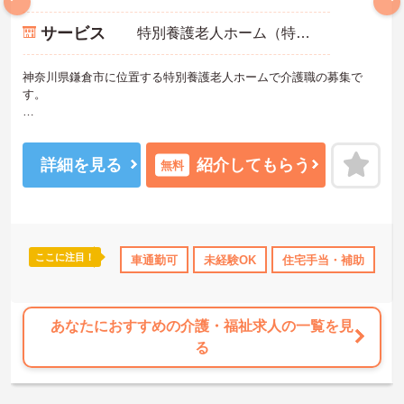
サービス
特別養護老人ホーム（特養）
神奈川県鎌倉市に位置する特別養護老人ホームで介護職の募集で
す。
未経験・無資格から応募可能な求人です。資格取得支援や研修制度
があり、介護の知識や技術を身につけながら働けます。住宅手当や
退職金制度などの待遇も整っており、長期的なキャリア形成を目指
詳細を見る
紹介してもらう
無料
したい方にもおすすめです。
―――――――――――――――
■ 未経験から成長を目指せる環境
―――――――――――――――
ここに注目！
託児所・育児補助
無資格OK
車通勤可
年間休日110日以上
未経験OK
住宅手当・補助
資格取得サポ
無
介護職として新たな一歩を踏み出せる環境です
・未経験可
・無資格可
・資格取得支援制度あり
あなたにおすすめの介護・福祉求人の一覧を見
→ 働きながら専門知識や技術を身につけられます♪
る
―――――――――――――――
■ 長く働きやすい待遇が魅力
―――――――――――――――