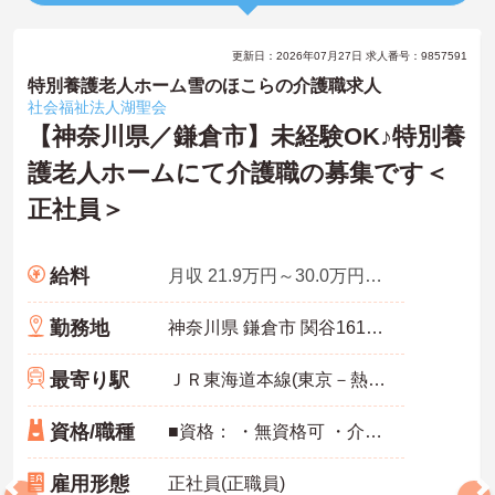
更新日：2026年07月27日 求人番号：9857591
特別養護老人ホーム雪のほこらの介護職求人
社会福祉法人湖聖会
【神奈川県／鎌倉市】未経験OK♪特別養
護老人ホームにて介護職の募集です＜
正社員＞
給料
月収 21.9万円～30.0万円夜勤月4回想定(1回8000円)
勤務地
神奈川県 鎌倉市 関谷1610-1
最寄り駅
ＪＲ東海道本線(東京－熱海)「藤沢駅」バス・車15分
資格/職種
■資格： ・無資格可 ・介護職員初任者研修歓迎 ・実務者研修歓迎 ・介護福祉士歓迎 ■経験： ・未経験可 ・ブランク可 ・新卒可 ■普通自動車運転免許： 記載なし★コピー不要★
雇用形態
正社員(正職員)