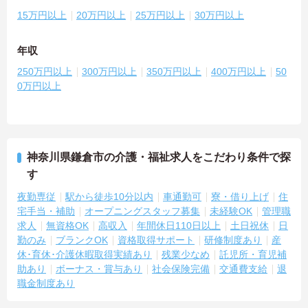
15万円以上
20万円以上
25万円以上
30万円以上
年収
250万円以上
300万円以上
350万円以上
400万円以上
50
0万円以上
神奈川県鎌倉市の介護・福祉求人をこだわり条件で探
す
夜勤専従
駅から徒歩10分以内
車通勤可
寮・借り上げ
住
宅手当・補助
オープニングスタッフ募集
未経験OK
管理職
求人
無資格OK
高収入
年間休日110日以上
土日祝休
日
勤のみ
ブランクOK
資格取得サポート
研修制度あり
産
休･育休･介護休暇取得実績あり
残業少なめ
託児所・育児補
助あり
ボーナス・賞与あり
社会保険完備
交通費支給
退
職金制度あり