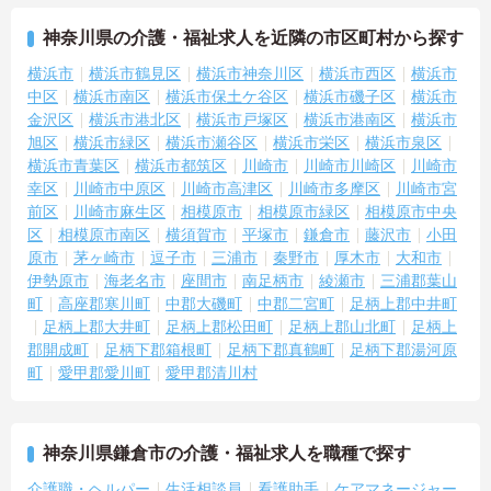
安心して勤務を続けやすい環境です
神奈川県の介護・福祉求人を近隣の市区町村から探す
・社会保険完備
・住宅手当あり
横浜市
横浜市鶴見区
横浜市神奈川区
横浜市西区
横浜市
・退職金制度あり
中区
横浜市南区
横浜市保土ケ谷区
横浜市磯子区
横浜市
→ 将来を見据えて安定した勤務を目指せます♪
金沢区
横浜市港北区
横浜市戸塚区
横浜市港南区
横浜市
旭区
横浜市緑区
横浜市瀬谷区
横浜市栄区
横浜市泉区
―――――――――――――――
■ 多職種連携で視野を広げられる
横浜市青葉区
横浜市都筑区
川崎市
川崎市川崎区
川崎市
―――――――――――――――
幸区
川崎市中原区
川崎市高津区
川崎市多摩区
川崎市宮
チームケアを学びながら成長できる環境です
前区
川崎市麻生区
相模原市
相模原市緑区
相模原市中央
・多職種との連携
区
相模原市南区
横須賀市
平塚市
鎌倉市
藤沢市
小田
・個別支援活動あり
原市
茅ヶ崎市
逗子市
三浦市
秦野市
厚木市
大和市
・特別養護老人ホーム勤務
伊勢原市
海老名市
座間市
南足柄市
綾瀬市
三浦郡葉山
→ 幅広い介護スキルの習得を目指せます♪
町
高座郡寒川町
中郡大磯町
中郡二宮町
足柄上郡中井町
足柄上郡大井町
足柄上郡松田町
足柄上郡山北町
足柄上
郡開成町
足柄下郡箱根町
足柄下郡真鶴町
足柄下郡湯河原
町
愛甲郡愛川町
愛甲郡清川村
神奈川県鎌倉市の介護・福祉求人を職種で探す
介護職・ヘルパー
生活相談員
看護助手
ケアマネージャー