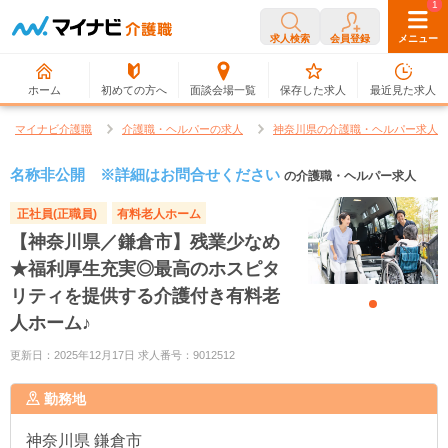
0
1
求人検索
会員登録
メニュー
ホーム
初めての方へ
面談会場一覧
保存した求人
最近見た求人
マイナビ介護職
介護職・ヘルパーの求人
神奈川県の介護職・ヘルパー求人
名称非公開 ※詳細はお問合せください
の介護職・ヘルパー求人
正社員(正職員)
有料老人ホーム
【神奈川県／鎌倉市】残業少なめ
★福利厚生充実◎最高のホスピタ
リティを提供する介護付き有料老
人ホーム♪
更新日：2025年12月17日 求人番号：9012512
勤務地
神奈川県
鎌倉市