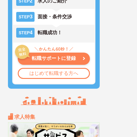
2
求人のご紹介
STEP
3
面接・条件交渉
STEP
4
転職成功！
STEP
転職サポートに登録
はじめて転職する方へ
求人特集