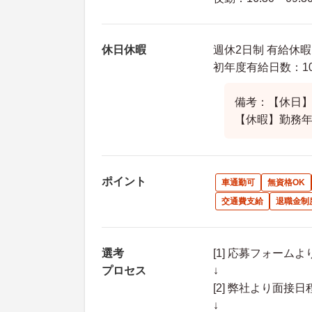
休日休暇
週休2日制 有給休
初年度有給日数：10
備考：【休日】
【休暇】勤務
ポイント
車通勤可
無資格OK
交通費支給
退職金制
選考
[1] 応募フォーム
プロセス
↓
[2] 弊社より面
↓