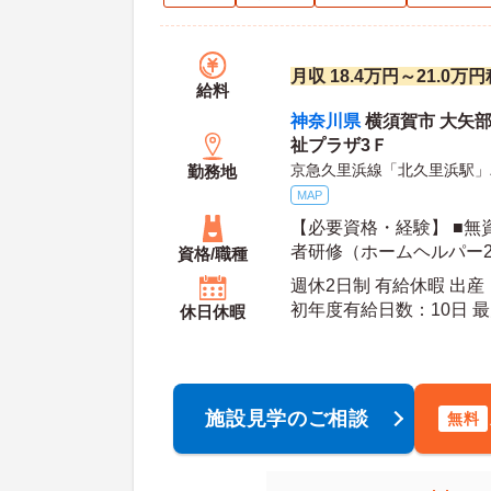
月収 18.4万円～21.0万
給料
神奈川県
横須賀市 大矢部
祉プラザ3Ｆ
京急久里浜線「北久里浜駅」
勤務地
MAP
【必要資格・経験】 ■無
者研修（ホームヘルパー
資格/職種
可） ■未経験・ブランク
週休2日制 有給休暇 出
初年
休日休暇
施設見学のご相談
無料