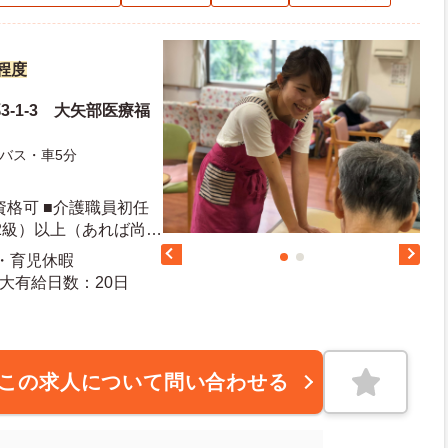
円程度
3-1-3 大矢部医療福
バス・車5分
資格可 ■介護職員初任
2級）以上（あれば尚
のある方も歓迎
産・育児休暇
度有給日数：10日 最大有給日数：20日
この求人について問い合わせる