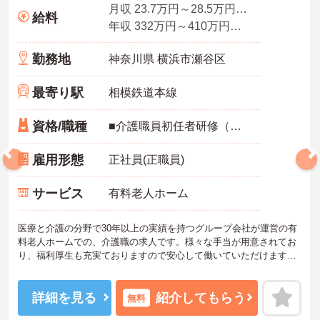
月収 23.7万円～28.5万円程度 諸手当込
給料
年収 332万円～410万円程度（諸手当、夜勤手当5回分込み）
勤務地
神奈川県 横浜市瀬谷区
最寄り駅
相模鉄道本線
資格/職種
■介護職員初任者研修（ヘルパー2級）以上 ※未経験可、ブランク可、新卒可 ■無資格可 ※実務経験3年程度必須
雇用形態
正社員(正職員)
サービス
有料老人ホーム
医療と介護の分野で30年以上の実績を持つグループ会社が運営の有
料老人ホームでの、介護職の求人です。様々な手当が用意されてお
り、福利厚生も充実ておりますので安心して働いていただけます。
未経験の方、新卒の方、プランクがある方、無資格でも実務経験が3
年以上ある方は応募可能です。ご興味を持たれた方は是非お気軽に
お問い合わせ下さい。
詳細を見る
紹介してもらう
無料