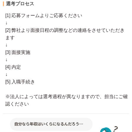
選考プロセス
[1] 応募フォームよりご応募ください
↓
[2] 弊社より面接日程の調整などの連絡をさせていただき
ます
↓
[3] 面接実施
↓
[4] 内定
↓
[5] 入職手続き
※法人によっては選考過程が異なりますので、担当にご確
認ください