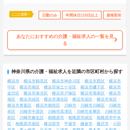
ここに注目！
日110日以上
資格取得サポート
日勤のみ
年間休日110日以上
研修制度あり
産休･育休･介護
資格取得サポ
あなたにおすすめの介護・福祉求人の一覧を見
る
神奈川県の介護・福祉求人を近隣の市区町村から探す
横浜市
横浜市鶴見区
横浜市神奈川区
横浜市西区
横浜市
中区
横浜市南区
横浜市保土ケ谷区
横浜市磯子区
横浜市
金沢区
横浜市港北区
横浜市戸塚区
横浜市港南区
横浜市
旭区
横浜市緑区
横浜市瀬谷区
横浜市栄区
横浜市泉区
横浜市青葉区
横浜市都筑区
川崎市
川崎市川崎区
川崎市
幸区
川崎市中原区
川崎市高津区
川崎市多摩区
川崎市宮
前区
川崎市麻生区
相模原市
相模原市緑区
相模原市中央
区
相模原市南区
横須賀市
平塚市
鎌倉市
藤沢市
小田
原市
茅ヶ崎市
逗子市
三浦市
秦野市
厚木市
大和市