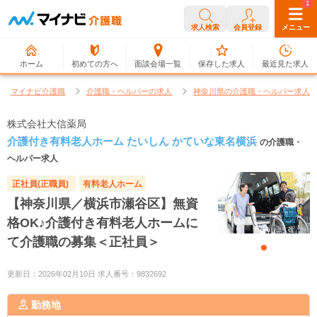
0
1
求人検索
会員登録
メニュー
ホーム
初めての方へ
面談会場一覧
保存した求人
最近見た求人
マイナビ介護職
介護職・ヘルパーの求人
神奈川県の介護職・ヘルパー求人
株式会社大信薬局
介護付き有料老人ホーム たいしん かていな東名横浜
の介護職・
ヘルパー求人
正社員(正職員)
有料老人ホーム
【神奈川県／横浜市瀬谷区】無資
格OK♪介護付き有料老人ホームに
て介護職の募集＜正社員＞
更新日：2026年02月10日 求人番号：9832692
勤務地