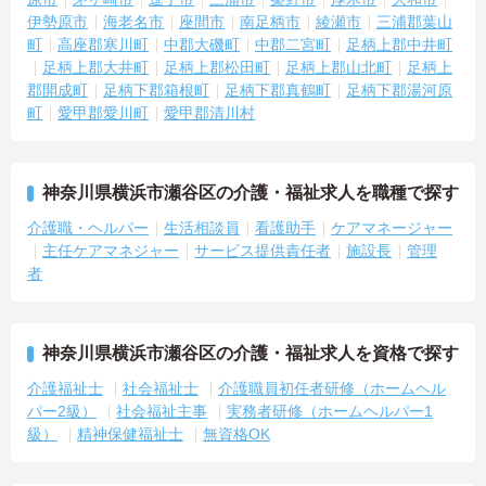
伊勢原市
海老名市
座間市
南足柄市
綾瀬市
三浦郡葉山
町
高座郡寒川町
中郡大磯町
中郡二宮町
足柄上郡中井町
足柄上郡大井町
足柄上郡松田町
足柄上郡山北町
足柄上
郡開成町
足柄下郡箱根町
足柄下郡真鶴町
足柄下郡湯河原
町
愛甲郡愛川町
愛甲郡清川村
神奈川県横浜市瀬谷区の介護・福祉求人を職種で探す
介護職・ヘルパー
生活相談員
看護助手
ケアマネージャー
主任ケアマネジャー
サービス提供責任者
施設長
管理
者
神奈川県横浜市瀬谷区の介護・福祉求人を資格で探す
介護福祉士
社会福祉士
介護職員初任者研修（ホームヘル
パー2級）
社会福祉主事
実務者研修（ホームヘルパー1
級）
精神保健福祉士
無資格OK