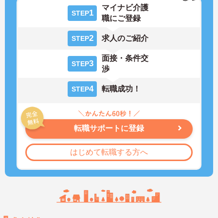
マイナビ介護
1
STEP
職にご登録
2
求人のご紹介
STEP
面接・条件交
3
STEP
渉
4
転職成功！
STEP
転職サポートに登録
はじめて転職する方へ