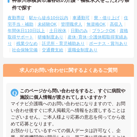
神奈川県横浜市瀬谷区の介護・福祉求人をこだわり条
件で探す
夜勤専従
駅から徒歩10分以内
車通勤可
寮・借り上げ
住
宅手当・補助
未経験OK
管理職求人
無資格OK
高収入
年間休日110日以上
土日祝休
日勤のみ
ブランクOK
資格
取得サポート
研修制度あり
産休･育休･介護休暇取得実績あ
り
残業少なめ
託児所・育児補助あり
ボーナス・賞与あり
社会保険完備
交通費支給
退職金制度あり
求人のお問い合わせに関するよくあるご質問
このページから問い合わせをすると、すぐに病院や
施設に個人情報が渡されてしまいますか？
マイナビ介護職へのお問い合わせになりますので、お問
い合わせ後すぐに求人掲載元へ情報をお渡しすることは
ございません。ご本人様より応募の意志を伺ってから改
めて応募となります。
お預かりしているすべての個人データは許可なく、企