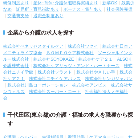
研修制度あり
産休･育休･介護休暇取得実績あり
新卒OK
残業少
なめ
託児所・育児補助あり
ボーナス・賞与あり
社会保険完備
交通費支給
退職金制度あり
企業から介護の求人を探す
株式会社ベネッセスタイルケア
株式会社ツクイ
株式会社日本ア
メニティライフ協会
ＳＯＭＰＯケア株式会社
ソーシャルインク
ルー株式会社
株式会社SOYOKAZE
株式会社ケア２１
ALSOK
介護株式会社
株式会社ケアリッツ・アンド・パートナーズ
株式
会社ニチイ学館
株式会社ソラスト
株式会社やさしい手
株式会
社ケア２１
株式会社ニチイケアパレス
株式会社サンガジャパン
株式会社川島コーポレーション
株式会社アンビス
株式会社サ
ンウェルズ
株式会社スーパー・コート
社会福祉法人ノテ福祉
会
千代田区(東京都)の介護・福祉の求人を職種から探
す
介護職・ヘルパー
生活相談員
看護助手
ケアマネージャー
サ