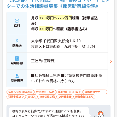
ターでの生活相談員募集《都営新宿線沿線》
月収
22.0万円～27.2万円
程度（諸手当込
み）
給料
年収
330万円
～程度（諸手当込み）
東京都 千代田区 九段南1-6-10
勤務地
東京メトロ東西線「九段下駅」徒歩2分
正社員(正職員)
雇用形態
■社会福祉士免許 ■介護支援専門員免許 ※
応募要件
いずれかの資格お持ちの方
駅から徒歩10分以内
住宅手当・補助
年間休日110日以上
資格取得サポート
研修制度あり
高収入
社会保険完備
交通費支給
退職金制度あり
最寄り駅から徒歩2分ですので通勤にとても便利。
コミュニケーション能力が活かせる職場となってお