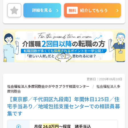
生が充実しています。働きやすい環境が整ってお
り、安心して長くご勤務いただけます。給与は月給
詳細を見る
無料
紹介してもらう
が31.9万円～と高水準です。
ご興味のある方には、面接対策ポイントなど、さら
に詳細をご案内しますのでお気軽にご相談くださ
い！
更新日：2026年06月10日
社会福祉法人多摩同胞会かがやきプラザ相談センター
社会福祉法人多
摩同胞会
【東京都／千代田区九段南】年間休日125日／住
宅手当あり／地域包括支援センターでの相談員募
集です
月収
24.0万円
～程度 諸手当込