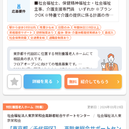
■社会福祉士、保健精神福祉士・社会福祉
主事、介護支援専門員 いずれか ※ブラン
応募要件
クOK ※特養で介護の提供に係る計画の作成
に関し1年以上の実務経験 ※老人福祉施設で
の介護の実務経験が通算1年以上の介護福祉
駅から徒歩10分以内
残業少なめ
日勤のみ
年間休日110日以上
資格取得サポート
士 ＜求める人物像＞ ・マルチタスクができ
研修制度あり
産休･育休･介護休暇取得実績あり
高収入
社会保険完備
交通費支給
退職金制度あり
る方、コミュニケーションが好きな方
東京都千代田区に位置する特別養護老人ホームにて
相談員の求人です。
フロアオープンに向けての増員募集です。
2021年4月に開設されたキレイでおしゃれな施設は
ご利用者様はもちろん、職員も過ごしやすい環境で
す。
詳細を見る
無料
紹介してもらう
施設の窓口として、多岐にわたり業務をお任せいた
します。
年間休日120日あり、ワークライフバランスも大切
にしていただけます。
ご興味のある方には、面接対策ポイントなど、さら
特別養護老人ホーム（特養）
更新日：2026年03月19日
に詳細をお話しいたしますので、お気軽にご相談く
社会福祉法人東京栄和会高齢者総合サポートセンター
社会福祉法人東
ださい。
京栄和会
【東京都／千代田区】 高齢者総合サポートセン