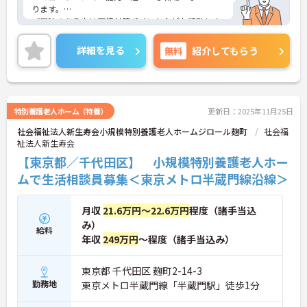
ります。
ご興味のある方は面接対策ポイントなどお話致しま
すのでお気軽にお問い合わせください。
詳細を見る
無料
紹介してもらう
特別養護老人ホーム（特養）
更新日：2025年11月25日
社会福祉法人新生寿会小規模特別養護老人ホームジロール麹町
社会福
祉法人新生寿会
【東京都／千代田区】 小規模特別養護老人ホー
ムで生活相談員募集＜東京メトロ半蔵門線沿線＞
月収
21.6万円～22.6万円
程度（諸手当込
み）
給料
年収
249万円
～程度（諸手当込み）
東京都 千代田区 麹町2-14-3
勤務地
東京メトロ半蔵門線「半蔵門駅」徒歩1分