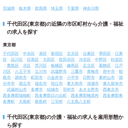
茨城県
栃木県
群馬県
埼玉県
千葉県
神奈川県
千代田区(東京都)の近隣の市区町村から介護・福祉
の求人を探す
東京都
千代田区
中央区
港区
新宿区
文京区
台東区
墨田区
江東
区
品川区
目黒区
大田区
世田谷区
渋谷区
中野区
杉並区
豊島区
北区
荒川区
板橋区
練馬区
足立区
葛飾区
江戸
川区
八王子市
立川市
武蔵野市
三鷹市
青梅市
府中市
昭
島市
調布市
町田市
小金井市
小平市
日野市
東村山市
国
分寺市
国立市
福生市
狛江市
東大和市
清瀬市
東久留米市
武蔵村山市
多摩市
稲城市
羽村市
あきる野市
西東京市
西多摩郡瑞穂町
西多摩郡日の出町
西多摩郡檜原村
西多摩郡奥
多摩町
大島町
新島村
三宅村
八丈島八丈町
千代田区(東京都)の介護・福祉の求人を雇用形態か
ら探す