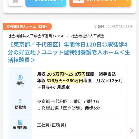
特別養護老人ホーム（特養）
更新日：2026年05月26日
社会福祉法人平成会ザ番町ハウス
社会福祉法人平成会
【東京都／千代田区】年間休日120日◎駅徒歩4
分の好立地♪ユニット型特別養護老人ホーム＜生
活相談員＞
月収
20.5万円～25.0万円
程度 諸手当込
年収
318万円～380万円
程度 月収×12ヶ月
給料
＋賞与4ヶ月想定
東京都 千代田区 二番町７番地６
勤務地
ＪＲ総武線「四ツ谷駅」徒歩5分
正社員(正職員)
雇用形態