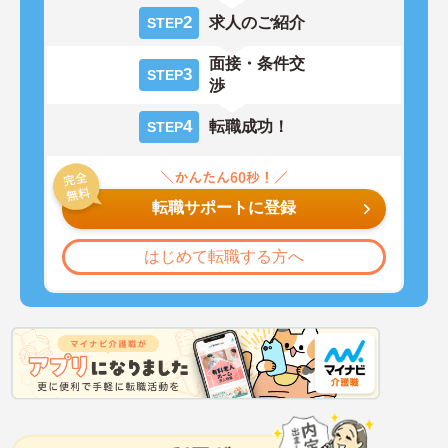
2
求人のご紹介
STEP
面接・条件交
3
STEP
渉
4
転職成功！
STEP
転職サポートに登録
はじめて転職する方へ