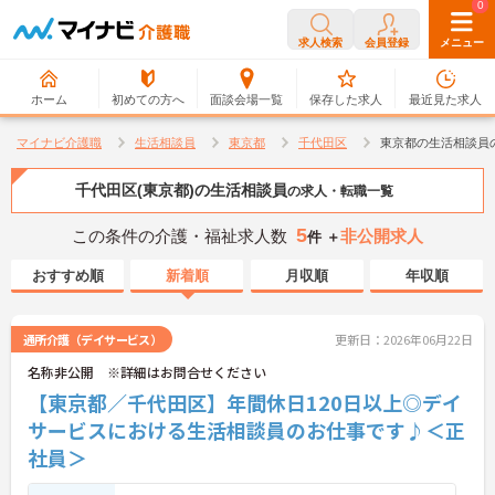
0
0
求人検索
会員登録
メニュー
ホーム
初めての方へ
面談会場一覧
保存した求人
最近見た求人
マイナビ介護職
生活相談員
東京都
千代田区
東京都の生活相談員
千代田区(東京都)の生活相談員
の求人・転職一覧
5
この条件の介護・福祉求人数
非公開求人
件 ＋
おすすめ順
新着順
月収順
年収順
通所介護（デイサービス）
更新日：2026年06月22日
名称非公開 ※詳細はお問合せください
【東京都／千代田区】年間休日120日以上◎デイ
サービスにおける生活相談員のお仕事です♪＜正
社員＞