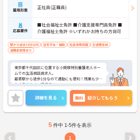
正社員(正職員)
雇用形態
■社会福祉士免許 ■介護支援専門員免許 ■
応募要件
介護福祉士免許 ※いずれかお持ちの方尚可
駅から徒歩10分以内
住宅手当・補助
社会保険完備
交通費支給
退職金制度あり
東京都千代田区に位置する小規模特別養護老人ホー
ムでの生活相談員求人。
最寄駅から徒歩1分なので通勤にも便利！残業も少
なく働きやすい環境です。
ご興味のある方はお気軽にお問合せ下さい。
詳細を見る
無料
紹介してもらう
5
件中 1-5件を表示
1