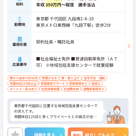
給料
年収
350万円
～程度 諸手当込
東京都 千代田区 九段南1-6-10
勤務地
東京メトロ東西線「九段下駅」徒歩2分
契約社員・嘱託社員
雇用形態
■社会福祉士免許 ■普通自動車免許（ＡＴ
応募要件
可） ※地域包括支援センターで就業経験
駅から徒歩10分以内
残業少なめ
寮・借り上げ
住宅手当・補助
年間休日110日以上
資格取得サポート
研修制度あり
高収入
ボーナス・賞与あり
社会保険完備
交通費支給
退職金制度あり
東京都千代田区に位置する地域包括支援センターで
の求人です。
年間休日125日と多くプライベートとの両立が出来
ます。
ご興味のある方はお気軽にお問い合わせ下さい。
詳細を見る
無料
紹介してもらう