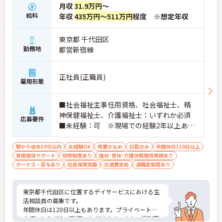
月収
31.9万円
～
給料
年収
435万円～511万円
程度 ※想定年収
東京都 千代田区
勤務地
都営新宿線
正社員(正職員)
雇用形態
■社会福祉主事任用資格、社会福祉士、精
神保健福祉士、介護福祉士：いずれか必須
応募要件
■未経験：可 ※現場での経験2年以上あれ
ば尚可 ※PCスキル：必須
駅から徒歩10分以内
未経験OK
残業少なめ
日勤のみ
年間休日110日以上
資格取得サポート
研修制度あり
産休･育休･介護休暇取得実績あり
ボーナス・賞与あり
社会保険完備
交通費支給
退職金制度あり
東京都千代田区に位置するデイサービスにおける生
活相談員の募集です。
年間休日は120日以上もあります。プライベートを
大切にしながらご勤務いただけます。また、福利厚