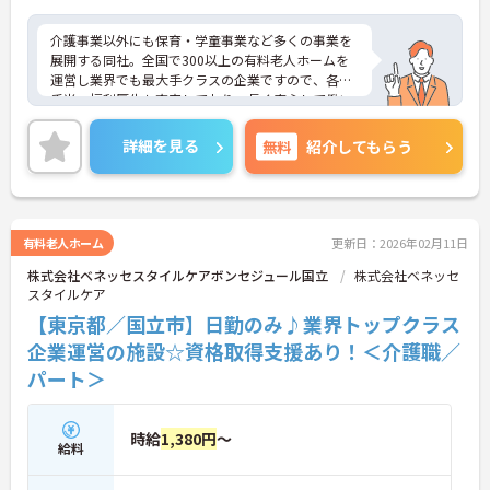
介護事業以外にも保育・学童事業など多くの事業を
展開する同社。全国で300以上の有料老人ホームを
運営し業界でも最大手クラスの企業ですので、各種
手当、福利厚生も充実しており、長く安心して働い
ていただける環境です。ご興味ある方には、面接対
策ポイントなど、さらに詳細をお話しいたしますの
詳細を見る
無料
紹介してもらう
でお気軽にご相談ください。
有料老人ホーム
更新日：2026年02月11日
株式会社ベネッセスタイルケアボンセジュール国立
株式会社ベネッセ
スタイルケア
【東京都／国立市】日勤のみ♪業界トップクラス
企業運営の施設☆資格取得支援あり！＜介護職／
パート＞
時給
1,380円
～
給料