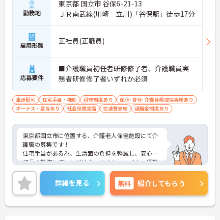
東京都 国立市 谷保6-21-13
勤務地
ＪＲ南武線(川崎－立川)「谷保駅」徒歩17分
正社員(正職員)
雇用形態
■介護職員初任者研修修了者、介護職員実
応募要件
務者研修修了者いずれか必須
車通勤可
住宅手当・補助
研修制度あり
産休･育休･介護休暇取得実績あり
ボーナス・賞与あり
社会保険完備
交通費支給
退職金制度あり
東京都国立市に位置する、介護老人保健施設にて介
護職の募集です！
住宅手当がある為、生活面の負担を軽減し、安心し
て長く勤務していただけます☆また、マイカー通勤
可能なので通勤らくらくです◎
ご興味のある方には、面接対策ポイントなど、さら
詳細を見る
無料
紹介してもらう
に詳細をお話しいたしますのでお気軽にご相談くだ
さい！