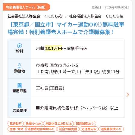
特別養護老人ホーム（特養）
更新日：2026年08月05日
社会福祉法人弥生会 くにたち苑
社会福祉法人弥生会 くにたち苑
【東京都／国立市】マイカー通勤OK◎無料駐車
場完備！特別養護老人ホームで介護職募集！
月収
23.1万円
～※諸手当込
給料
東京都 国立市 泉3-1-6
勤務地
ＪＲ南武線(川崎－立川)「矢川駅」徒歩11分
正社員(正職員)
雇用形態
■介護職員初任者研修（ヘルパー2級）以上
応募要件
車通勤可
残業少なめ
年間休日110日以上
研修制度あり
産休･育休･介護休暇取得実績あり
社会保険完備
交通費支給
退職金制度あり