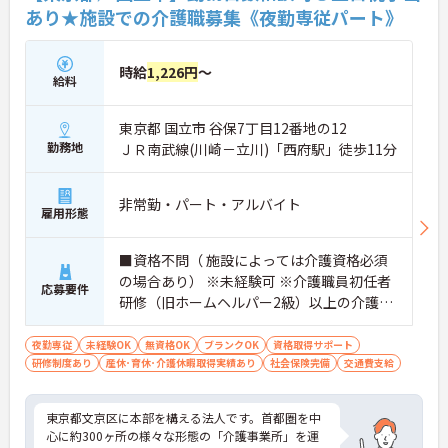
あり★施設での介護職募集《夜勤専従パート》
時給
1,226円
～
給料
東京都 国立市 谷保7丁目12番地の12
勤務地
ＪＲ南武線(川崎－立川)「西府駅」徒歩11分
非常勤・パート・アルバイト
雇用形態
■資格不問（ 施設によっては介護資格必須
の場合あり） ※未経験可 ※介護職員初任者
応募要件
研修（旧ホームヘルパー2級）以上の介護資
格をお持ちの方優遇
夜勤専従
未経験OK
無資格OK
ブランクOK
資格取得サポート
研修制度あり
産休･育休･介護休暇取得実績あり
社会保険完備
交通費支給
東京都文京区に本部を構える法人です。首都圏を中
心に約300ヶ所の様々な形態の「介護事業所」を運