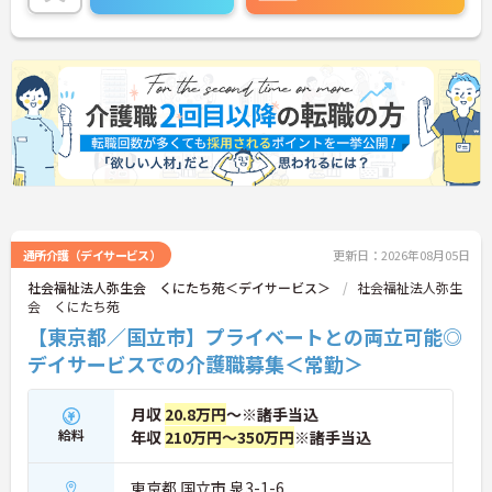
せください。
通所介護（デイサービス）
更新日：2026年08月05日
社会福祉法人弥生会 くにたち苑＜デイサービス＞
社会福祉法人弥生
会 くにたち苑
【東京都／国立市】プライベートとの両立可能◎
デイサービスでの介護職募集＜常勤＞
月収
20.8万円
～※諸手当込
給料
年収
210万円～350万円
※諸手当込
東京都 国立市 泉3-1-6