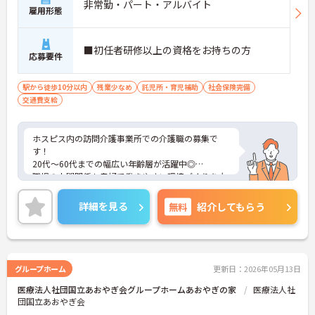
非常勤・パート・アルバイト
雇用形態
■初任者研修以上の資格をお持ちの方
応募要件
駅から徒歩10分以内
残業少なめ
託児所・育児補助
社会保険完備
交通費支給
ホスピス内の訪問介護事業所での介護職の募集で
す！
20代～60代までの幅広い年齢層が活躍中◎
職場の人間関係も良好で働きやすい環境づくりを大
切にしています。
ご興味ある方には、面接対策ポイントなど、さらに
詳細を見る
無料
紹介してもらう
詳細をお話しいたしますのでお気軽にご相談くださ
い！
グループホーム
更新日：2026年05月13日
医療法人社団国立あおやぎ会グループホームあおやぎの家
医療法人社
団国立あおやぎ会