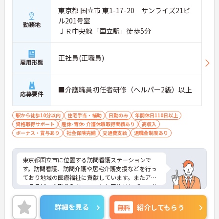
の安心材料となるはずです。
東京都 国立市 東1-17-20 サンライズ21ビ
＜ライフイベントを支える「育児費補助」と多様な
ル201号室
働き方◎＞全スタッフが長期的にキャリアを継続で
勤務地
ＪＲ中央線「国立駅」徒歩5分
きるよう、実効性の高い支援体制を構築している点
も見逃せません。「育児費補助制度」の導入は、大
切な家族との時間を守りながら、プロとしての歩み
正社員(正職員)
を止めない環境を象徴するものです。また、職場に
雇用形態
は20代から60代まで幅広い年齢層のスタッフが在籍
しており、性別や年齢に関わらず、個人の経験や意
欲が正当に評価される文化が根付いています。
■介護職員初任者研修（ヘルパー2級）以上
応募要件
駅から徒歩10分以内
住宅手当・補助
日勤のみ
年間休日110日以上
資格取得サポート
産休･育休･介護休暇取得実績あり
高収入
ボーナス・賞与あり
社会保険完備
交通費支給
退職金制度あり
東京都国立市に位置する訪問看護ステーションで
す。訪問看護、訪問介護や居宅介護支援などを行っ
ており地域の医療福祉に貢献しています。またアロ
マテラピーを取り入れ、フットケアやリンパマッサ
ージ等も行っています。看護師・療法士、ケアマネ
ジャー等の多職種間の連携もよく、活発な意見交換
詳細を見る
無料
紹介してもらう
ができ、介護のプロとして自己研鑽ができ、キャリ