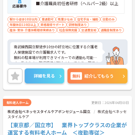
■介護職員初任者研修（ヘルパー2級）以上
応募要件
駅から徒歩10分以内
車通勤可
残業少なめ
住宅手当・補助
日勤のみ
年間休日110日以上
資格取得サポート
研修制度あり
産休･育休･介護休暇取得実績あり
社会保険完備
交通費支給
退職金制度あり
南武線西国立駅徒歩10分の好立地に位置する介護老
人保健施設での介護職求人です。
無料の駐車場が利用できマイカーでの通勤も可能で
す。働きやすい職場環境が魅力の1つであり、職員の
定着率も高いので安心して長く働いて頂けます。
ご興味のある方は面接対策ポイントなどお話致しま
詳細を見る
無料
紹介してもらう
すのでお気軽にお問い合わせください。
有料老人ホーム
更新日：2026年04月03日
株式会社ベネッセスタイルケアボンセジュール国立
株式会社ベネッセ
スタイルケア
【東京都／国立市】 業界トップクラスの企業が
運営する有料老人ホーム ＜夜勤専従＞