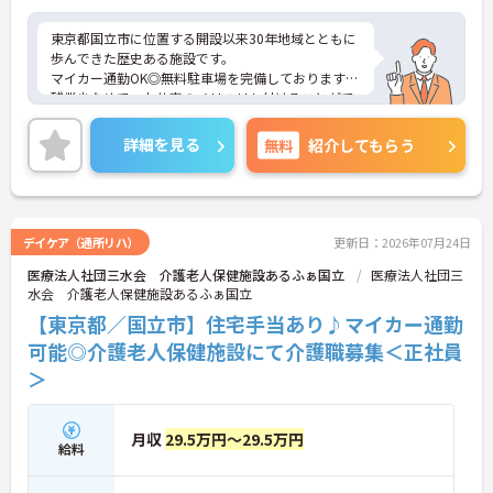
東京都国立市に位置する開設以来30年地域とともに
歩んできた歴史ある施設です。
マイカー通勤OK◎無料駐車場を完備しております！
残業少なめで、お仕事のメリハリも付けることがで
きます。
ご興味のある方はお気軽にお問い合わせ下さい。
詳細を見る
無料
紹介してもらう
デイケア（通所リハ）
更新日：2026年07月24日
医療法人社団三水会 介護老人保健施設あるふぁ国立
医療法人社団三
水会 介護老人保健施設あるふぁ国立
【東京都／国立市】住宅手当あり♪マイカー通勤
可能◎介護老人保健施設にて介護職募集＜正社員
＞
月収
29.5万円～29.5万円
給料