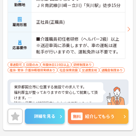
勤務地
ＪＲ南武線(川崎－立川)「矢川駅」徒歩15分
正社員(正職員)
雇用形態
■介護職員初任者研修（ヘルパー2級）以上
※送迎車両に添乗しますが、車の運転は運
応募要件
転手が行いますので、運転免許は不要です。
車通勤可
日勤のみ
年間休日110日以上
研修制度あり
産休･育休･介護休暇取得実績あり
社会保険完備
交通費支給
退職金制度あり
東京都国立市に位置する施設での求人です。
福利厚生が整っておりますので安心して就業して頂
けます。
残業は月平均3時間程度と少なめで日勤のみの為、
ご家庭や子育てとの両立も無理なく可能です◎
ご興味のある方はお気軽にお問い合わせ下さい。
詳細を見る
無料
紹介してもらう