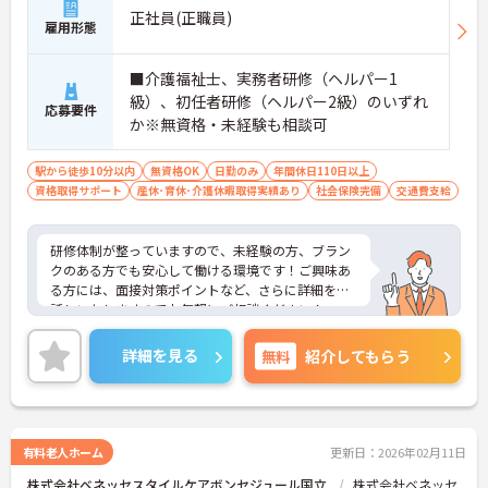
正社員(正職員)
雇用形態
■介護福祉士、実務者研修（ヘルパー1
級）、初任者研修（ヘルパー2級）のいずれ
応募要件
か※無資格・未経験も相談可
駅から徒歩10分以内
無資格OK
日勤のみ
年間休日110日以上
資格取得サポート
産休･育休･介護休暇取得実績あり
社会保険完備
交通費支給
研修体制が整っていますので、未経験の方、ブラン
クのある方でも安心して働ける環境です！ご興味あ
る方には、面接対策ポイントなど、さらに詳細をお
話しいたしますのでお気軽にご相談ください！
詳細を見る
無料
紹介してもらう
有料老人ホーム
更新日：2026年02月11日
株式会社ベネッセスタイルケアボンセジュール国立
株式会社ベネッセ