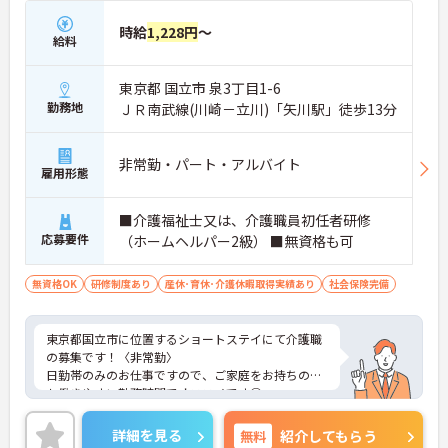
時給
1,228円
～
給料
東京都 国立市 泉3丁目1-6
勤務地
ＪＲ南武線(川崎－立川)「矢川駅」徒歩13分
非常勤・パート・アルバイト
雇用形態
■介護福祉士又は、介護職員初任者研修
応募要件
（ホームヘルパー2級） ■無資格も可
無資格OK
研修制度あり
産休･育休･介護休暇取得実績あり
社会保険完備
東京都国立市に位置するショートステイにて介護職
の募集です！〈非常勤〉
日勤帯のみのお仕事ですので、ご家庭をお持ちの方
も働きやすい勤務時間でオススメです◎
勤務曜日は相談に応じますのでワークライフバラン
スを大切にしながら働いていただけます♪
詳細を見る
無料
紹介してもらう
ご興味のある方は、マイナビ介護職までお問い合わ