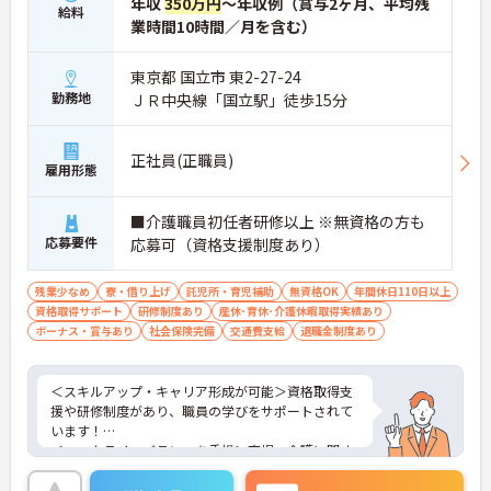
年収
350万円
～年収例（賞与2ヶ月、平均残
給料
業時間10時間／月を含む）
東京都 国立市 東2-27-24
勤務地
ＪＲ中央線「国立駅」徒歩15分
正社員(正職員)
雇用形態
■介護職員初任者研修以上 ※無資格の方も
応募要件
応募可（資格支援制度あり）
残業少なめ
寮・借り上げ
託児所・育児補助
無資格OK
年間休日110日以上
資格取得サポート
研修制度あり
産休･育休･介護休暇取得実績あり
ボーナス・賞与あり
社会保険完備
交通費支給
退職金制度あり
＜スキルアップ・キャリア形成が可能＞資格取得支
援や研修制度があり、職員の学びをサポートされて
います！
＜ワークライフバランスを重視＞育児・介護に関す
る制度や社宅制度、各種手当など、長く安心して働
きやすい環境が整っています。