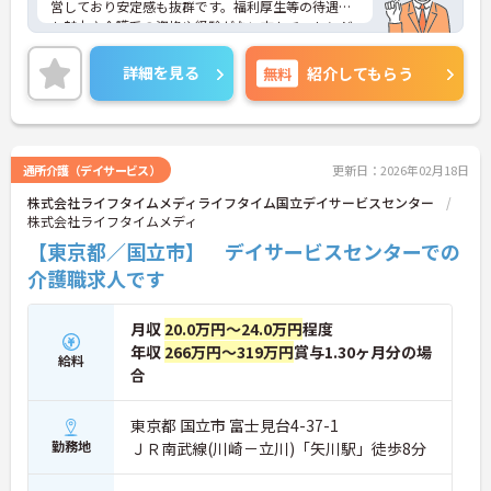
営しており安定感も抜群です。福利厚生等の待遇面
も魅力♪介護系の資格や経験がない方もチャレンジ
OK◎資格取得支援もあり働きながらスキルアップも
目指します。ご興味ある方には、面接対策ポイント
詳細を見る
無料
紹介してもらう
など、さらに詳細をお話しいたしますのでお気軽に
ご相談ください！
通所介護（デイサービス）
更新日：2026年02月18日
株式会社ライフタイムメディライフタイム国立デイサービスセンター
株式会社ライフタイムメディ
【東京都／国立市】 デイサービスセンターでの
介護職求人です
月収
20.0万円～24.0万円
程度
年収
266万円～319万円
賞与1.30ヶ月分の場
給料
合
東京都 国立市 富士見台4-37-1
勤務地
ＪＲ南武線(川崎－立川)「矢川駅」徒歩8分