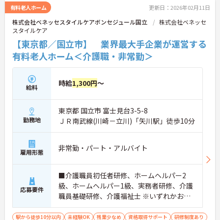
有料老人ホーム
更新日：2026年02月11日
株式会社ベネッセスタイルケアボンセジュール国立
株式会社ベネッセ
スタイルケア
【東京都／国立市】 業界最大手企業が運営する
有料老人ホーム＜介護職・非常勤＞
時給
1,300円
～
給料
東京都 国立市 富士見台3-5-8
勤務地
ＪＲ南武線(川崎－立川)「矢川駅」徒歩10分
非常勤・パート・アルバイト
雇用形態
■介護職員初任者研修、ホームヘルパー2
級、ホームヘルパー1級、実務者研修、介護
応募要件
職員基礎研修、介護福祉士 ※いずれかお持
ちの方 ※資格をお持ちでない方も相談可
駅から徒歩10分以内
未経験OK
残業少なめ
資格取得サポート
研修制度あり