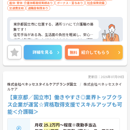
産休･育休･介護休暇取得実績あり
ボーナス・賞与あり
社会保険完備
交通費支給
退職金制度あり
東京都国立市に位置する、通所リハにて介護職の募
集です！
住宅手当がある為、生活面の負担を軽減し、安心し
て長く勤務していただけます☆また、マイカー通勤
可能なので通勤らくらくです◎
ご興味のある方には、面接対策ポイントなど、さら
詳細を見る
無料
紹介してもらう
に詳細をお話しいたしますのでお気軽にご相談くだ
さい！
更新日：2026年07月09日
株式会社ベネッセスタイルケアグランダ国立
株式会社ベネッセスタイ
ルケア
【東京都／国立市】働きやすさ◎業界トップクラ
ス企業が運営☆資格取得支援でスキルアップも可
能＜介護職＞
月収
25.2万円
～程度※夜勤手当込