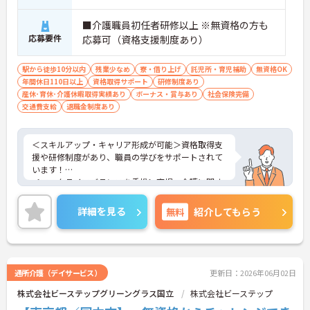
■介護職員初任者研修以上 ※無資格の方も
応募要件
応募可（資格支援制度あり）
駅から徒歩10分以内
残業少なめ
寮・借り上げ
託児所・育児補助
無資格OK
年間休日110日以上
資格取得サポート
研修制度あり
産休･育休･介護休暇取得実績あり
ボーナス・賞与あり
社会保険完備
交通費支給
退職金制度あり
＜スキルアップ・キャリア形成が可能＞資格取得支
援や研修制度があり、職員の学びをサポートされて
います！
＜ワークライフバランスを重視＞育児・介護に関す
る制度や社宅制度、各種手当など、長く安心して働
きやすい環境が整っています。
詳細を見る
無料
紹介してもらう
＜寄り添ったケアの実施＞利用者さまに深く寄り添
ったサービスの提供を目指し、職員の専門性を高め
るような人材育成にも注力されています。
ご興味のある方には、面接対策ポイント等、さらに
詳細をお話ししますのでお気軽にご相談ください！
通所介護（デイサービス）
更新日：2026年06月02日
株式会社ビーステップグリーングラス国立
株式会社ビーステップ