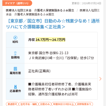
デイケア（通所リハ）
更新日：2026年07月24日
医療法人社団三水会 介護老人保健施設あるふぁ国立
医療法人社団三
水会 介護老人保健施設あるふぁ国立
【東京都／国立市】日勤のみ☆残業少なめ！通所
リハにて介護職募集＜正社員＞
月収
24.7万円～24.7万円
給料
東京都 国立市 谷保6-21-13
勤務地
ＪＲ南武線(川崎－立川)「谷保駅」徒歩17分
正社員(正職員)
雇用形態
■介護職員初任者研修修了者、介護職員実
務者研修修了者いずれか必須 ■介護施設の
応募要件
経験、通所型介護経験あれば尚可
車通勤可
住宅手当・補助
日勤のみ
年間休日110日以上
研修制度あり