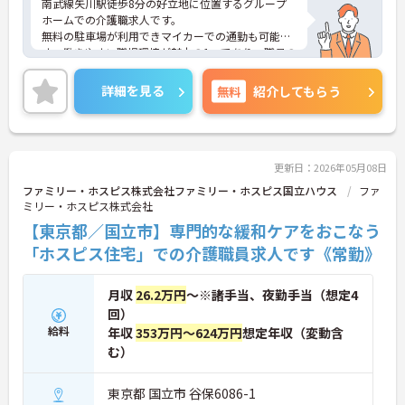
南武線矢川駅徒歩8分の好立地に位置するグループ
ホームでの介護職求人です。
無料の駐車場が利用できマイカーでの通勤も可能で
す。働きやすい職場環境が魅力の1つであり、職員の
定着率も高いので安心して長く働いて頂けます。
ご興味のある方は面接対策ポイントなどお話致しま
詳細を見る
無料
紹介してもらう
すのでお気軽にお問い合わせください。
更新日：2026年05月08日
ファミリー・ホスピス株式会社ファミリー・ホスピス国立ハウス
ファ
ミリー・ホスピス株式会社
【東京都／国立市】専門的な緩和ケアをおこなう
「ホスピス住宅」での介護職員求人です《常勤》
月収
26.2万円
～※諸手当、夜勤手当（想定4
回）
給料
年収
353万円～624万円
想定年収（変動含
む）
東京都 国立市 谷保6086-1