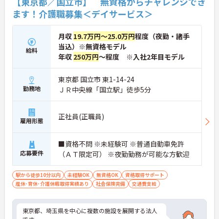
【東京都／国立市】 無資格からチャレンジでき
ます！介護職募集＜デイサービス＞
月収
19.7万円～25.0万円
程度（夜勤・諸手
当込）※無資格モデル
給料
年収
250万円
～程度 ※入社2年目モデル
東京都 国立市 東1-14-24
勤務地
ＪＲ中央線「国立駅」徒歩5分
正社員(正職員)
雇用形態
■資格不問 ※未経験可 ※普通自動車免許
応募要件
（ＡＴ限定可） ※夜勤勤務が可能な方歓迎
駅から徒歩10分以内
未経験OK
無資格OK
資格取得サポート
産休･育休･介護休暇取得実績あり
社会保険完備
交通費支給
東京都、埼玉県を中心に複数の施設を展開する法人