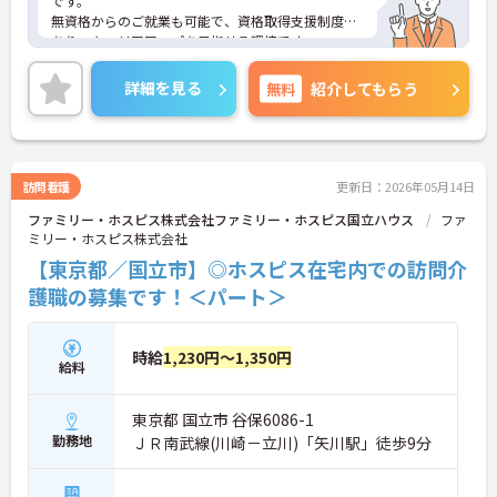
です。
無資格からのご就業も可能で、資格取得支援制度も
あり、キャリアアップを目指せる環境です。
月8～9日のシフト制のお休みは希望休の考慮もあ
り、プライベートとの両立もしやすいです。
詳細を見る
無料
紹介してもらう
ご興味のある方は是非お気軽にお問い合わせくださ
い。
訪問看護
更新日：2026年05月14日
ファミリー・ホスピス株式会社ファミリー・ホスピス国立ハウス
ファ
ミリー・ホスピス株式会社
【東京都／国立市】◎ホスピス在宅内での訪問介
護職の募集です！＜パート＞
時給
1,230円～1,350円
給料
東京都 国立市 谷保6086-1
勤務地
ＪＲ南武線(川崎－立川)「矢川駅」徒歩9分