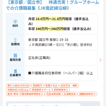
【東京都／国立市】 待遇充実！グループホーム
での介護職募集《JR南武線沿線》
月収
18.0万円～21.0万円
程度（諸手当込
み）
給料
年収
340万円～360万円
程度（諸手当込み）
東京都 国立市 青柳1-19-16
勤務地
ＪＲ南武線(川崎－立川)「矢川駅」徒歩8分
正社員(正職員)
雇用形態
■介護職員初任者研修（ヘルパー2級）以上
応募要件
駅から徒歩10分以内
車通勤可
残業少なめ
住宅手当・補助
年間休日110日以上
資格取得サポート
研修制度あり
産休･育休･介護休暇取得実績あり
社会保険完備
交通費支給
退職金制度あり