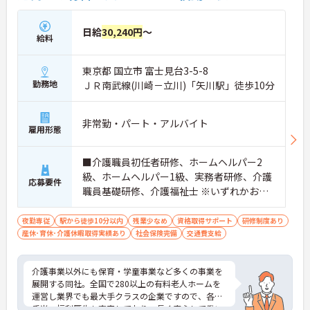
日給
30,240円
～
給料
東京都 国立市 富士見台3-5-8
勤務地
ＪＲ南武線(川崎－立川)「矢川駅」徒歩10分
非常勤・パート・アルバイト
雇用形態
■介護職員初任者研修、ホームヘルパー2
級、ホームヘルパー1級、実務者研修、介護
応募要件
職員基礎研修、介護福祉士 ※いずれかお持
ちの方 ※資格をお持ちでない方も相談可
夜勤専従
駅から徒歩10分以内
残業少なめ
資格取得サポート
研修制度あり
産休･育休･介護休暇取得実績あり
社会保険完備
交通費支給
介護事業以外にも保育・学童事業など多くの事業を
展開する同社。全国で280以上の有料老人ホームを
運営し業界でも最大手クラスの企業ですので、各種
手当、福利厚生も充実しており、長く安心して働い