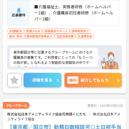
■介護福祉士、実務者研修（ホームヘルパ
ー1級）、介護職員初任者研修（ホームヘル
応募要件
パー2級）
未経験OK
残業少なめ
資格取得サポート
研修制度あり
産休･育休･介護休暇取得実績あり
社会保険完備
交通費支給
東京都国立市に位置するグループホームにおける介
護職員の募集です。ご利用者にとっての「もう一つ
の我が家」となれるよう家庭的な雰囲気の中でケア
を行っています。
介護職員としての業務経験がある方はこれまでの経
詳細を見る
無料
紹介してもらう
験を活かしながらご勤務いただけます。
ご興味のある方には、面接対策ポイントなど、さら
に詳細をお話しいたしますのでお気軽にご相談くだ
さい！
グループホーム
更新日：2026年03月26日
株式会社日本アメニティライフ協会花物語くにたち
株式会社日本アメ
ニティライフ協会
【東京都／国立市】勤務日数相談可◎土日祝手当