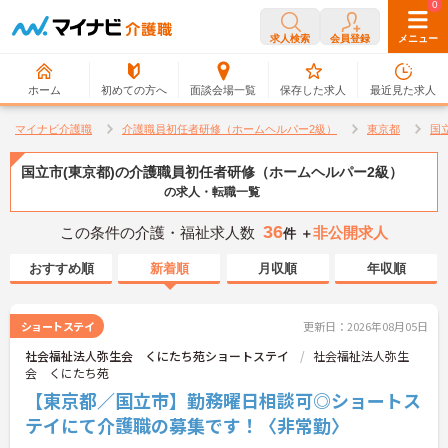
0
0
求人検索
会員登録
メニュー
ホーム
初めての方へ
面談会場一覧
保存した求人
最近見た求人
マイナビ介護職
介護職員初任者研修（ホームヘルパー2級）
東京都
国
国立市(東京都)の介護職員初任者研修（ホームヘルパー2級）
の求人・転職一覧
36
この条件の介護・福祉求人数
非公開求人
件 ＋
おすすめ順
新着順
月収順
年収順
ショートステイ
更新日：2026年08月05日
社会福祉法人弥生会 くにたち苑ショートステイ
社会福祉法人弥生
会 くにたち苑
【東京都／国立市】勤務曜日相談可◎ショートス
テイにて介護職の募集です！〈非常勤〉