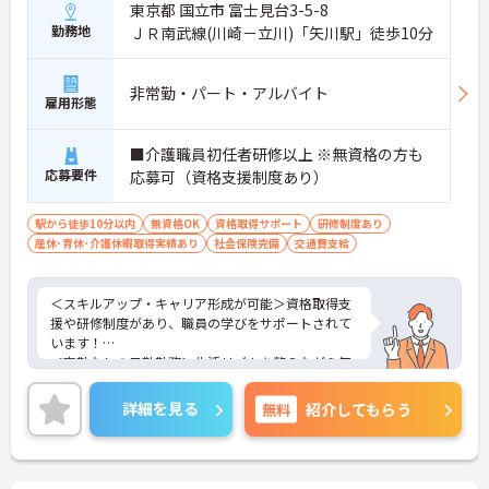
東京都 国立市 富士見台3-5-8
勤務地
ＪＲ南武線(川崎－立川)「矢川駅」徒歩10分
非常勤・パート・アルバイト
雇用形態
■介護職員初任者研修以上 ※無資格の方も
応募要件
応募可（資格支援制度あり）
駅から徒歩10分以内
無資格OK
資格取得サポート
研修制度あり
産休･育休･介護休暇取得実績あり
社会保険完備
交通費支給
＜スキルアップ・キャリア形成が可能＞資格取得支
援や研修制度があり、職員の学びをサポートされて
います！
＜夜勤なしの日勤勤務＞生活リズムを整えながら無
理なく働けます。
＜寄り添ったケアの実施＞利用者さまに深く寄り添
詳細を見る
無料
紹介してもらう
ったサービスの提供を目指し、職員の専門性を高め
るような人材育成にも注力されています。
ご興味のある方には、面接対策ポイント等、さらに
詳細をお話ししますのでお気軽にご相談ください！