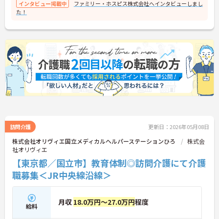
インタビュー掲載中
ファミリー・ホスピス株式会社へインタビューしまし
名程度の少人数制。スタッフの心のケアや職場環境
た！
の整備に注力しており、無理のないシフト管理や計
画的な有休取得を推奨する風土があります。
◆ホスピス未経験からの挑戦を歓迎：実際に第一線
で活躍しているスタッフの多くは、一般的な介護施
設や訪問介護、さらには異業種から「新しい専門性
を身につけたい」という志を持って集まったメンバ
ーです。資格取得支援制度を活用した着実なステッ
プアップも目指せます。
＜ 東証上場グループとしての圧倒的な安定性と将来
性＞同法人は、日本ホスピスホールディングス株式
会社（東証グロース上場）の中核企業であり、終末
期ケアという社会的重要性が極めて高い分野におけ
るリーディングカンパニーです。年間死亡者数が増
訪問介護
更新日：2026年05月08日
加する「多死の時代」において、上場グループなら
ではの強固な資本力と組織力を背景に全国で施設展
株式会社オリヴィエ国立メディカルヘルパーステーションひろ
株式会
開を加速させており、その経営安定性は業界内でも
社オリヴィエ
群を抜いています。この盤石な経営基盤は、働くス
【東京都／国立市】教育体制◎訪問介護にて介護
タッフの処遇や労務環境にもダイレクトに還元され
ています。定年65歳、最大70歳までの再雇用制度と
職募集＜JR中央線沿線＞
いった長期的な就業を支える仕組みが、単なる制度
としてだけでなく実効性を持って運用されていま
す。「社会から必要とされる事業」を「安定した経
月収
18.0万円～27.0万円
程度
給料
営環境」で実践できることは、介護のプロフェッシ
ョナルとして腰を据えてキャリアを築く上で、最大