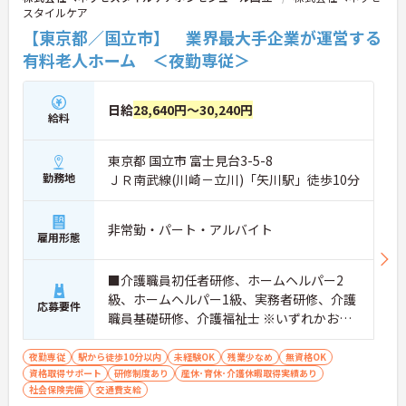
スタイルケア
【東京都／国立市】 業界最大手企業が運営する
有料老人ホーム ＜夜勤専従＞
日給
28,640円～30,240円
給料
東京都 国立市 富士見台3-5-8
勤務地
ＪＲ南武線(川崎－立川)「矢川駅」徒歩10分
非常勤・パート・アルバイト
雇用形態
■介護職員初任者研修、ホームヘルパー2
級、ホームヘルパー1級、実務者研修、介護
応募要件
職員基礎研修、介護福祉士 ※いずれかお持
ちの方 ※資格をお持ちでない方も相談可
夜勤専従
駅から徒歩10分以内
未経験OK
残業少なめ
無資格OK
資格取得サポート
研修制度あり
産休･育休･介護休暇取得実績あり
社会保険完備
交通費支給