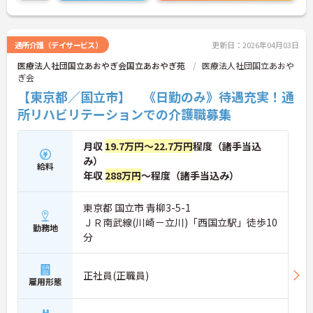
アアップができる環境があります。
ご興味ある方には、面接対策ポイントなど、さらに
詳細をお話しいたしますのでお気軽にご相談くださ
い。
通所介護（デイサービス）
更新日：2026年04月03日
医療法人社団国立あおやぎ会国立あおやぎ苑
医療法人社団国立あおや
ぎ会
【東京都／国立市】 《日勤のみ》待遇充実！通
所リハビリテーションでの介護職募集
月収
19.7万円～22.7万円
程度（諸手当込
み）
給料
年収
288万円
～程度（諸手当込み）
東京都 国立市 青柳3-5-1
ＪＲ南武線(川崎－立川)「西国立駅」徒歩10
勤務地
分
正社員(正職員)
雇用形態