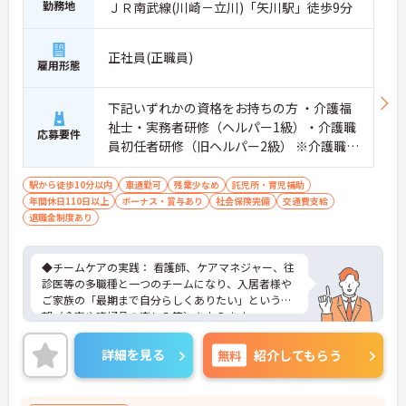
勤務地
ＪＲ南武線(川崎－立川)「矢川駅」徒歩9分
正社員(正職員)
雇用形態
下記いずれかの資格をお持ちの方 ・介護福
祉士・実務者研修（ヘルパー1級）・介護職
応募要件
員初任者研修（旧ヘルパー2級） ※介護職経
験1年以上
駅から徒歩10分以内
車通勤可
残業少なめ
託児所・育児補助
年間休日110日以上
ボーナス・賞与あり
社会保険完備
交通費支給
退職金制度あり
◆チームケアの実践： 看護師、ケアマネジャー、往
診医等の多職種と一つのチームになり、入居者様や
ご家族の「最期まで自分らしくありたい」という希
望（食事や嗜好品の楽しみ等）を支えます。
◆計画的な業務遂行： 訪問介護計画に基づき、時間
や内容が事前に決まったタイムスケジュールに沿っ
詳細を見る
無料
紹介してもらう
て動くため、突発的な業務が少なく、残業がほとん
ど発生しない仕組みです。
◆心身にゆとりを持てる環境： 1施設あたり20～30