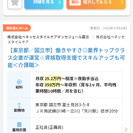
詳細を見る
無料
紹介してもらう
＜寄り添ったケアの実施＞利用者さまに深く寄り添
ったサービスの提供を目指し、職員の専門性を高め
るような人材育成にも注力されています。
ご興味のある方には、面接対策ポイント等、さらに
詳細をお話ししますのでお気軽にご相談ください！
有料老人ホーム
更新日：2026年07月08日
株式会社ベネッセスタイルケアボンセジュール国立
株式会社ベネッセ
スタイルケア
【東京都／国立市】働きやすさ◎業界トップクラ
ス企業が運営☆資格取得支援でスキルアップも可
能＜介護職＞
月収
25.2万円
～程度※夜勤手当込
年収
350万円
～年収例（賞与2ヶ月、平均残
給料
業時間10時間／月を含む）
東京都 国立市 富士見台3-5-8
勤務地
ＪＲ南武線(川崎－立川)「矢川駅」徒歩10分
正社員(正職員)
雇用形態