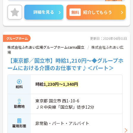
ていただける環境です。ご興味ある方には、面接対
策ポイントなど、さらに詳細をお話しいたしますの
詳細を見る
無料
紹介してもらう
でお気軽にご相談ください。
グループホーム
更新日：2026年04月01日
株式会社ふれあい広場グループホームcarna国立
株式会社ふれあい広
場
【東京都／国立市】時給1,210円～◆グループホ
ームにおける介護のお仕事です♪＜パート＞
時給
1,230円～1,340円
給料
東京都 国立市 西1-10-6
勤務地
ＪＲ中央線「国立駅」徒歩12分
非常勤・パート・アルバイト
雇用形態