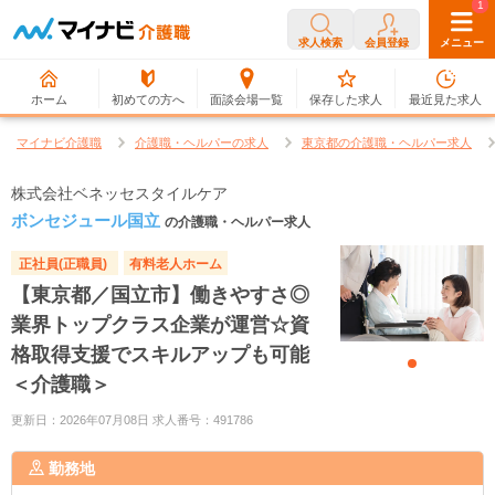
0
1
求人検索
会員登録
メニュー
ホーム
初めての方へ
面談会場一覧
保存した求人
最近見た求人
マイナビ介護職
介護職・ヘルパーの求人
東京都の介護職・ヘルパー求人
株式会社ベネッセスタイルケア
ボンセジュール国立
の介護職・ヘルパー求人
正社員(正職員)
有料老人ホーム
【東京都／国立市】働きやすさ◎
業界トップクラス企業が運営☆資
格取得支援でスキルアップも可能
＜介護職＞
更新日：2026年07月08日 求人番号：491786
勤務地