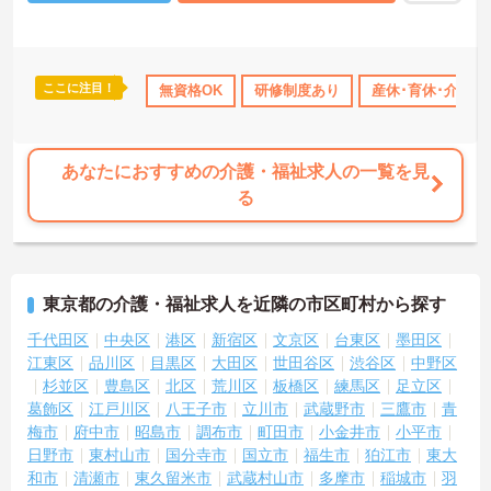
ここに注目！
年間休日110日以上
研修制度あり
無資格OK
研修制度あり
産休･育休･介護休暇取得実績あり
産休･育休･介護
あなたにおすすめの介護・福祉求人の一覧を見
る
東京都の介護・福祉求人を近隣の市区町村から探す
千代田区
中央区
港区
新宿区
文京区
台東区
墨田区
江東区
品川区
目黒区
大田区
世田谷区
渋谷区
中野区
杉並区
豊島区
北区
荒川区
板橋区
練馬区
足立区
葛飾区
江戸川区
八王子市
立川市
武蔵野市
三鷹市
青
梅市
府中市
昭島市
調布市
町田市
小金井市
小平市
日野市
東村山市
国分寺市
国立市
福生市
狛江市
東大
和市
清瀬市
東久留米市
武蔵村山市
多摩市
稲城市
羽