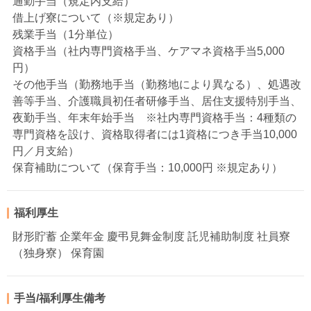
通勤手当（規定内支給）
借上げ寮について（※規定あり）
残業手当（1分単位）
資格手当（社内専門資格手当、ケアマネ資格手当5,000
円）
その他手当（勤務地手当（勤務地により異なる）、処遇改
善等手当、介護職員初任者研修手当、居住支援特別手当、
夜勤手当、年末年始手当 ※社内専門資格手当：4種類の
専門資格を設け、資格取得者には1資格につき手当10,000
円／月支給）
保育補助について（保育手当：10,000円 ※規定あり）
福利厚生
財形貯蓄 企業年金 慶弔見舞金制度 託児補助制度 社員寮
（独身寮） 保育園
手当/福利厚生備考