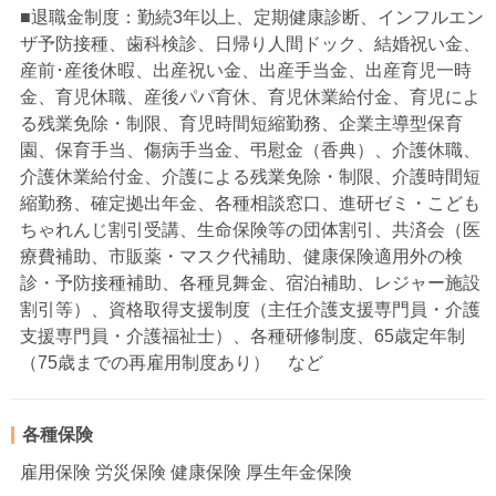
■退職金制度：勤続3年以上、定期健康診断、インフルエン
ザ予防接種、歯科検診、日帰り人間ドック、結婚祝い金、
産前･産後休暇、出産祝い金、出産手当金、出産育児一時
金、育児休職、産後パパ育休、育児休業給付金、育児によ
る残業免除・制限、育児時間短縮勤務、企業主導型保育
園、保育手当、傷病手当金、弔慰金（香典）、介護休職、
介護休業給付金、介護による残業免除・制限、介護時間短
縮勤務、確定拠出年金、各種相談窓口、進研ゼミ・こども
ちゃれんじ割引受講、生命保険等の団体割引、共済会（医
療費補助、市販薬・マスク代補助、健康保険適用外の検
診・予防接種補助、各種見舞金、宿泊補助、レジャー施設
割引等）、資格取得支援制度（主任介護支援専門員・介護
支援専門員・介護福祉士）、各種研修制度、65歳定年制
（75歳までの再雇用制度あり） など
各種保険
雇用保険 労災保険 健康保険 厚生年金保険