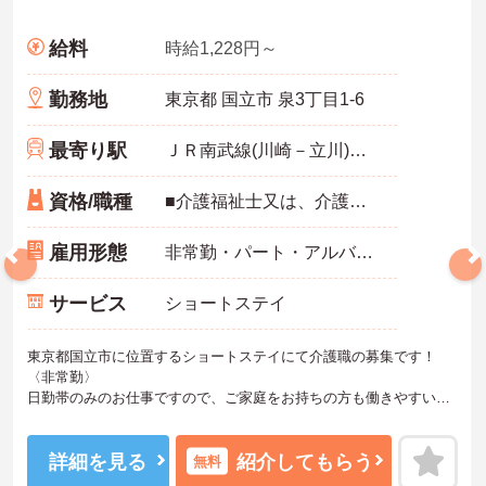
給料
時給1,228円～
勤務地
東京都 国立市 泉3丁目1-6
最寄り駅
ＪＲ南武線(川崎－立川)「矢川駅」徒歩13分
資格/職種
■介護福祉士又は、介護職員初任者研修（ホームヘルパー2級） ■無資格も可
雇用形態
非常勤・パート・アルバイト
サービス
ショートステイ
東京都国立市に位置するショートステイにて介護職の募集です！
〈非常勤〉
日勤帯のみのお仕事ですので、ご家庭をお持ちの方も働きやすい勤
務時間でオススメです◎
勤務曜日は相談に応じますのでワークライフバランスを大切にしな
がら働いていただけます♪
詳細を見る
紹介してもらう
無料
ご興味のある方は、マイナビ介護職までお問い合わせください。