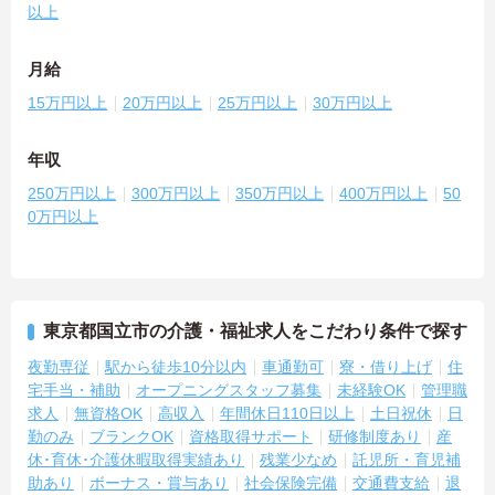
以上
月給
15万円以上
20万円以上
25万円以上
30万円以上
年収
250万円以上
300万円以上
350万円以上
400万円以上
50
0万円以上
東京都国立市の介護・福祉求人をこだわり条件で探す
夜勤専従
駅から徒歩10分以内
車通勤可
寮・借り上げ
住
宅手当・補助
オープニングスタッフ募集
未経験OK
管理職
求人
無資格OK
高収入
年間休日110日以上
土日祝休
日
勤のみ
ブランクOK
資格取得サポート
研修制度あり
産
休･育休･介護休暇取得実績あり
残業少なめ
託児所・育児補
助あり
ボーナス・賞与あり
社会保険完備
交通費支給
退