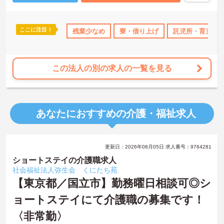
ご興味のある方には、面接対策ポイント等、さらに詳細をお話しし
ますのでお気軽にご相談ください！
ここに注目！
なめ
寮・借り上げ
残業少なめ
託児所・育児補助
寮・借り上げ
無資格OK
託児所・育児補
年間休日11
この法人の別の求人の一覧を見る
あなたにおすすめの介護・福祉求人
更新日：2026年08月05日 求人番号：9764281
ショートステイの介護職求人
社会福祉法人弥生会 くにたち苑
【東京都／国立市】勤務曜日相談可◎シ
ョートステイにて介護職の募集です！
〈非常勤〉