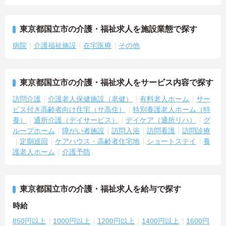
東京都国立市の介護・福祉求人を施設業態で探す
病院
介護福祉施設
在宅医療
その他
東京都国立市の介護・福祉求人をサービス内容で探す
訪問介護
介護老人保健施設（老健）
有料老人ホーム
サー
ビス付き高齢者向け住宅（サ高住）
特別養護老人ホーム（特
養）
通所介護（デイサービス）
デイケア（通所リハ）
グ
ループホーム
障がい者施設
訪問入浴
訪問看護
訪問診療
定期巡回
ケアハウス・高齢者住宅地
ショートステイ
養
護老人ホーム
介護予防
東京都国立市の介護・福祉求人を給与で探す
時給
850円以上
1000円以上
1200円以上
1400円以上
1600円