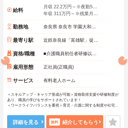
月収 22.2万円～※夜勤5回想定
給料
年収 311万円～※残業月10時間、夜勤平均5回、各種手当・賞与を含んだ例です
勤務地
奈良県 奈良市 学園大和町5-748-1
最寄り駅
近鉄奈良線「富雄駅」徒歩12分
資格/職種
■介護職員初任者研修以上 ※無資格の方も応募可（資格支援制度あり）
雇用形態
正社員(正職員)
サービス
有料老人ホーム
＜スキルアップ・キャリア形成が可能＞資格取得支援や研修制度が
あり、職員の学びをサポートされています！
＜ワークライフバランスを重視＞育児・介護に関する制度や社宅制
度、各種手当など、長く安心して働きやすい環境が整っています。
＜寄り添ったケアの実施＞利用者さまに深く寄り添ったサービスの
提供を目指し、職員の専門性を高めるような人材育成にも注力され
詳細を見る
紹介してもらう
無料
ています。