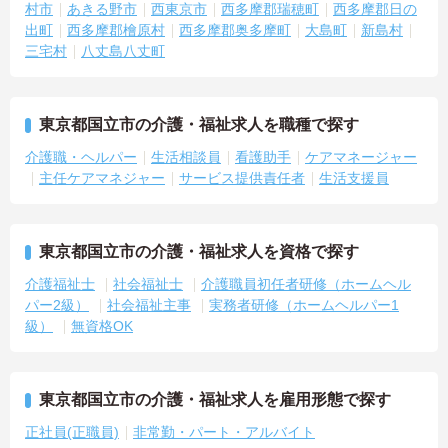
村市
あきる野市
西東京市
西多摩郡瑞穂町
西多摩郡日の
出町
西多摩郡檜原村
西多摩郡奥多摩町
大島町
新島村
三宅村
八丈島八丈町
東京都国立市の介護・福祉求人を職種で探す
介護職・ヘルパー
生活相談員
看護助手
ケアマネージャー
主任ケアマネジャー
サービス提供責任者
生活支援員
東京都国立市の介護・福祉求人を資格で探す
介護福祉士
社会福祉士
介護職員初任者研修（ホームヘル
パー2級）
社会福祉主事
実務者研修（ホームヘルパー1
級）
無資格OK
東京都国立市の介護・福祉求人を雇用形態で探す
正社員(正職員)
非常勤・パート・アルバイト