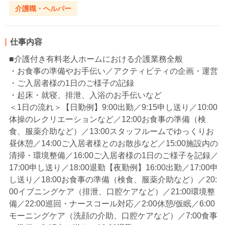
介護職・ヘルパー
仕事内容
■介護付き有料老人ホームにおける介護業務全般
・お食事の準備やお手伝い／アクティビティの企画・運営
・ご入居者様の1日のご様子の記録
・起床・就寝、排泄、入浴のお手伝いなど
＜1日の流れ＞【日勤例】9:00出勤／9:15申し送り／10:00
体操のレクリエーションなど／12:00お食事の準備（検
食、服薬介助など）／13:00スタッフルームでゆっくりお
昼休憩／14:00ご入居者様とのお散歩など／15:00施設内の
清掃・環境整備／16:00ご入居者様の1日のご様子を記録／
17:00申し送り／18:00退勤【夜勤例】16:00出勤／17:00申
し送り／18:00お食事の準備（検食、服薬介助など）／20:
00イブニングケア（排泄、口腔ケアなど）／21:00環境整
備／22:00巡回・ナースコール対応／2:00休憩/仮眠／6:00
モーニングケア（洗顔の介助、口腔ケアなど）／7:00食事