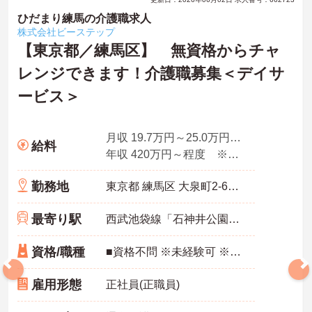
ひだまり練馬の介護職求人
株式会社ビーステップ
【東京都／練馬区】 無資格からチャ
レンジできます！介護職募集＜デイサ
ービス＞
月収 19.7万円～25.0万円程度（夜勤・諸手当込）※無資格モデル
給料
年収 420万円～程度 ※入社2年目モデル
勤務地
東京都 練馬区 大泉町2-62-11
最寄り駅
西武池袋線「石神井公園駅」バス・車19分
資格/職種
■資格不問 ※未経験可 ※普通自動車免許（ＡＴ限定可） ※夜勤勤務が可能な方歓迎
雇用形態
正社員(正職員)