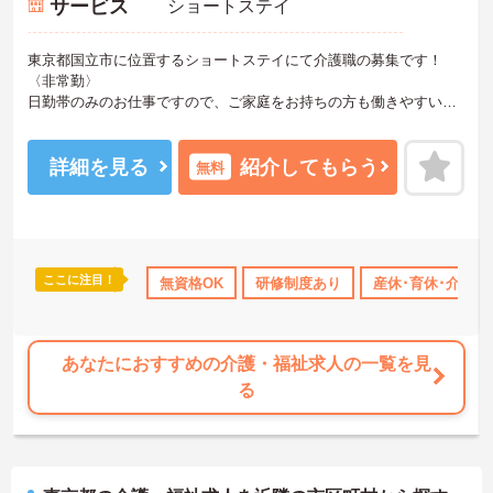
サービス
ショートステイ
東京都国立市に位置するショートステイにて介護職の募集です！
〈非常勤〉
日勤帯のみのお仕事ですので、ご家庭をお持ちの方も働きやすい勤
務時間でオススメです◎
勤務曜日は相談に応じますのでワークライフバランスを大切にしな
がら働いていただけます♪
詳細を見る
紹介してもらう
無料
ご興味のある方は、マイナビ介護職までお問い合わせください。
ここに注目！
年間休日110日以上
研修制度あり
無資格OK
研修制度あり
産休･育休･介護休暇取得実績あり
産休･育休･介護
あなたにおすすめの介護・福祉求人の一覧を見
る