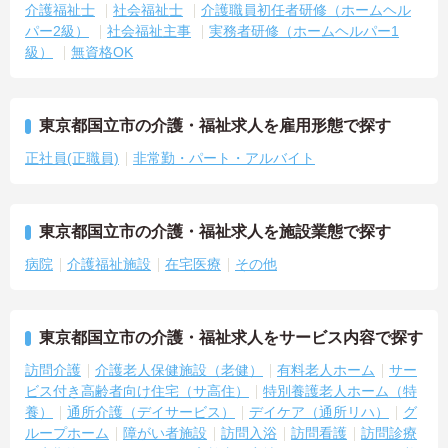
介護福祉士
社会福祉士
介護職員初任者研修（ホームヘル
パー2級）
社会福祉主事
実務者研修（ホームヘルパー1
級）
無資格OK
東京都国立市の介護・福祉求人を雇用形態で探す
正社員(正職員)
非常勤・パート・アルバイト
東京都国立市の介護・福祉求人を施設業態で探す
病院
介護福祉施設
在宅医療
その他
東京都国立市の介護・福祉求人をサービス内容で探す
訪問介護
介護老人保健施設（老健）
有料老人ホーム
サー
ビス付き高齢者向け住宅（サ高住）
特別養護老人ホーム（特
養）
通所介護（デイサービス）
デイケア（通所リハ）
グ
ループホーム
障がい者施設
訪問入浴
訪問看護
訪問診療