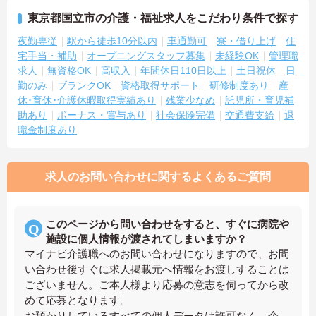
東京都国立市の介護・福祉求人をこだわり条件で探す
夜勤専従
駅から徒歩10分以内
車通勤可
寮・借り上げ
住
宅手当・補助
オープニングスタッフ募集
未経験OK
管理職
求人
無資格OK
高収入
年間休日110日以上
土日祝休
日
勤のみ
ブランクOK
資格取得サポート
研修制度あり
産
休･育休･介護休暇取得実績あり
残業少なめ
託児所・育児補
助あり
ボーナス・賞与あり
社会保険完備
交通費支給
退
職金制度あり
求人のお問い合わせに関するよくあるご質問
このページから問い合わせをすると、すぐに病院や
施設に個人情報が渡されてしまいますか？
マイナビ介護職へのお問い合わせになりますので、お問
い合わせ後すぐに求人掲載元へ情報をお渡しすることは
ございません。ご本人様より応募の意志を伺ってから改
めて応募となります。
お預かりしているすべての個人データは許可なく、企