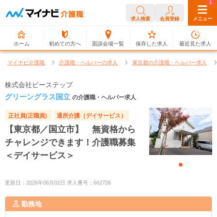
0
1
求人検索
会員登録
メニュー
ホーム
初めての方へ
面談会場一覧
保存した求人
最近見た求人
マイナビ介護職
介護職・ヘルパーの求人
東京都の介護職・ヘルパー求人
株式会社ビーステップ
グリーングラス国立
の介護職・ヘルパー求人
正社員(正職員)
通所介護（デイサービス）
【東京都／国立市】 無資格から
チャレンジできます！介護職募集
＜デイサービス＞
更新日：2026年06月02日 求人番号：662726
勤務地