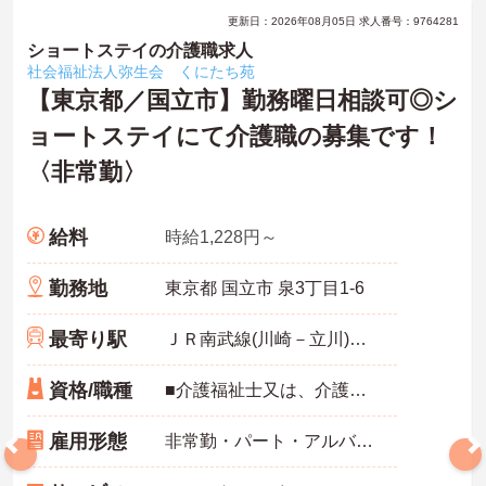
更新日：2026年08月05日 求人番号：9764281
ショートステイの介護職求人
社会福祉法人弥生会 くにたち苑
【東京都／国立市】勤務曜日相談可◎シ
ョートステイにて介護職の募集です！
〈非常勤〉
給料
時給1,228円～
勤務地
東京都 国立市 泉3丁目1-6
最寄り駅
ＪＲ南武線(川崎－立川)「矢川駅」徒歩13分
資格/職種
■介護福祉士又は、介護職員初任者研修（ホームヘルパー2級） ■無資格も可
雇用形態
非常勤・パート・アルバイト