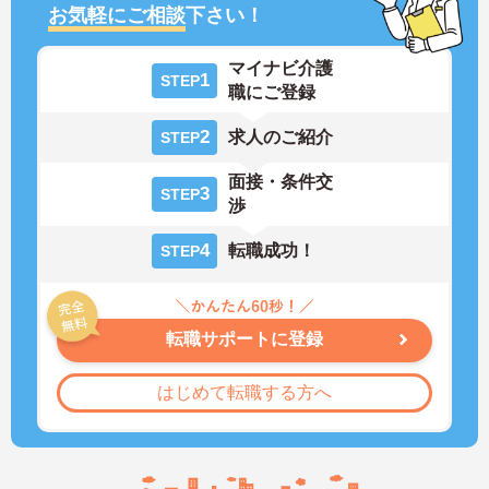
お気軽にご相談
下さい！
マイナビ介護
1
STEP
職にご登録
2
求人のご紹介
STEP
面接・条件交
3
STEP
渉
4
転職成功！
STEP
転職サポートに登録
はじめて転職する方へ