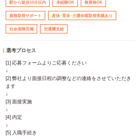
駅から徒歩10分以内
未経験OK
無資格OK
資格取得サポート
産休･育休･介護休暇取得実績あり
社会保険完備
交通費支給
選考プロセス
[1] 応募フォームよりご応募ください
↓
[2] 弊社より面接日程の調整などの連絡をさせていただき
ます
↓
[3] 面接実施
↓
[4] 内定
↓
[5] 入職手続き