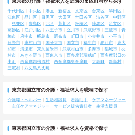
東京都の介護・福祉求人を近隣の市区町村から探す
千代田区
中央区
港区
新宿区
文京区
台東区
墨田区
江東区
品川区
目黒区
大田区
世田谷区
渋谷区
中野区
杉並区
豊島区
北区
荒川区
板橋区
練馬区
足立区
葛飾区
江戸川区
八王子市
立川市
武蔵野市
三鷹市
青
梅市
府中市
昭島市
調布市
町田市
小金井市
小平市
日野市
東村山市
国分寺市
国立市
福生市
狛江市
東大
和市
清瀬市
東久留米市
武蔵村山市
多摩市
稲城市
羽
村市
あきる野市
西東京市
西多摩郡瑞穂町
西多摩郡日の
出町
西多摩郡檜原村
西多摩郡奥多摩町
大島町
新島村
三宅村
八丈島八丈町
東京都国立市の介護・福祉求人を職種で探す
介護職・ヘルパー
生活相談員
看護助手
ケアマネージャー
主任ケアマネジャー
サービス提供責任者
生活支援員
東京都国立市の介護・福祉求人を資格で探す