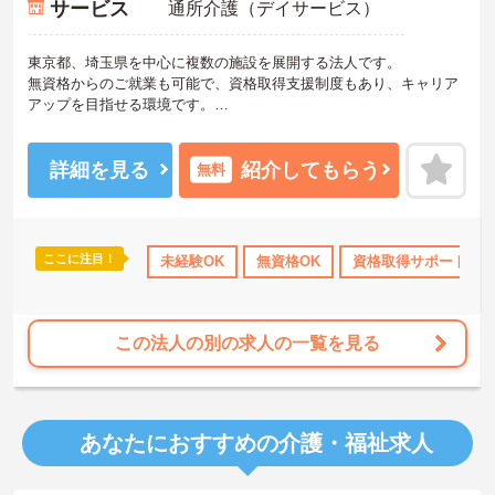
サービス
通所介護（デイサービス）
東京都、埼玉県を中心に複数の施設を展開する法人です。
無資格からのご就業も可能で、資格取得支援制度もあり、キャリア
アップを目指せる環境です。
月8～9日のシフト制のお休みは希望休の考慮もあり、プライベート
との両立もしやすいです。
ご興味のある方は是非お気軽にお問い合わせください。
詳細を見る
紹介してもらう
無料
ここに注目！
ブランクOK
資格取得サポート
未経験OK
産休･育休･介護休暇取得実績あり
無資格OK
資格取得サポート
この法人の別の求人の一覧を見る
あなたにおすすめの介護・福祉求人