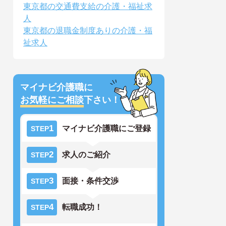
東京都の交通費支給の介護・福祉求
人
東京都の退職金制度ありの介護・福
祉求人
マイナビ介護職に
お気軽にご相談
下さい！
1
マイナビ介護職にご登録
STEP
2
求人のご紹介
STEP
3
面接・条件交渉
STEP
4
転職成功！
STEP