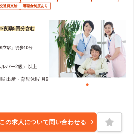
交通費支給
退職金制度あり
万円※夜勤5回分含む
国立駅」徒歩10分
ヘルパー2級）以上
暇 出産・育児休暇 月9
10日 最大有給日数：20日
この求人について問い合わせる