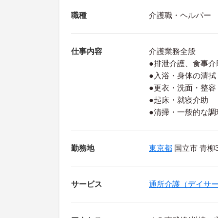
職種
介護職・ヘルパー
仕事内容
介護業務全般
●排泄介護、食事介
●入浴・身体の清拭
●更衣・洗面・整容
●起床・就寝介助
●清掃・一般的な
勤務地
東京都
国立市 青柳3-
サービス
通所介護（デイサ