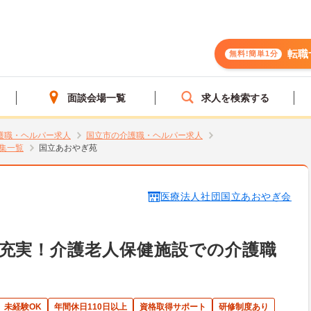
転職
無料!簡単1分
面談会場一覧
求人を検索する
護職・ヘルパー求人
国立市の介護職・ヘルパー求人
集一覧
国立あおやぎ苑
医療法人社団国立あおやぎ会
充実！介護老人保健施設での介護職
未経験OK
年間休日110日以上
資格取得サポート
研修制度あり