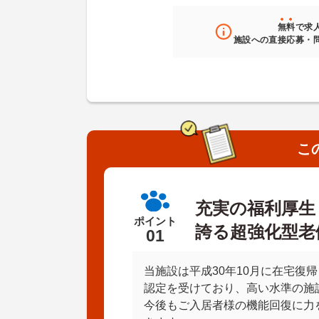
無料
で求
施設への直接応募・
こ
充実の福利厚生
ポイント
誇る超強化型老
01
当施設は平成30年10月に在宅復
認定を受けており、高い水準の施
今後もご入居者様の機能回復に力