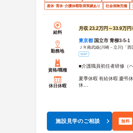
産休･育休･介護休暇取得実績あり
社会保険完備
月収 23.2万円～33.9
給料
東京都
国立市 青柳3-5-1
ＪＲ南武線(川崎－立川)「西
勤務地
MAP
■介護職員初任者研修（
資格/職種
夏季休暇 有給休暇 慶弔休
休
休日休暇
年間休日日数：110日 夏季休暇日数：2日 初年
度有給日数：
施設見学のご相談
無料