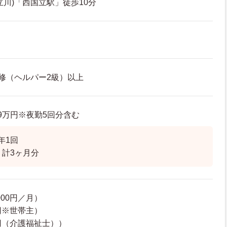
立川)「西国立駅」徒歩10分
修（ヘルパー2級）以上
3.9万円※夜勤5回分含む
年1回
 計3ヶ月分
000円／月）
0円※世帯主）
0円（介護福祉士））