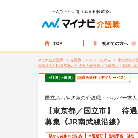
TOP
初めての方へ
マイナビ介護職
介護職・ヘルパーの求人
東京都の介
医療法人社団国立あおやぎ会の介護職・福祉求人・転職・募
正社員(正職員)
通所介護（デイサービス）
国立あおやぎ苑の介護職・ヘルパー求人
【東京都／国立市】 待遇
募集《JR南武線沿線》
駅から徒歩10分以内
車通勤可
住宅手当・補助