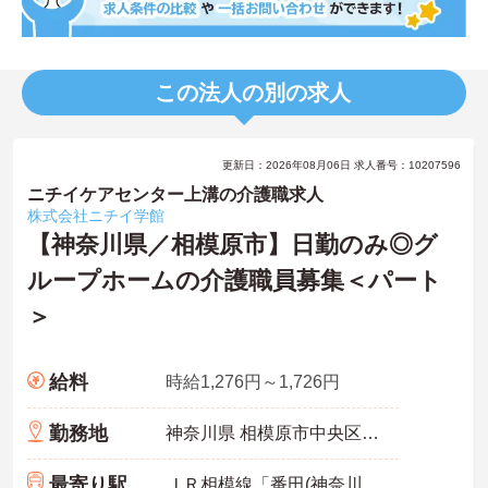
この法人の別の求人
更新日：2026年08月06日 求人番号：10207596
ニチイケアセンター上溝の介護職求人
株式会社ニチイ学館
【神奈川県／相模原市】日勤のみ◎グ
ループホームの介護職員募集＜パート
＞
給料
時給1,276円～1,726円
勤務地
神奈川県 相模原市中央区 上溝1670-1
最寄り駅
ＪＲ相模線「番田(神奈川)駅」徒歩5分