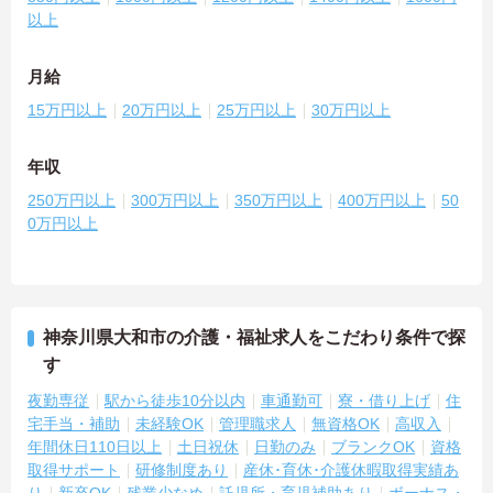
以上
月給
15万円以上
20万円以上
25万円以上
30万円以上
年収
250万円以上
300万円以上
350万円以上
400万円以上
50
0万円以上
神奈川県大和市の介護・福祉求人をこだわり条件で探
す
夜勤専従
駅から徒歩10分以内
車通勤可
寮・借り上げ
住
宅手当・補助
未経験OK
管理職求人
無資格OK
高収入
年間休日110日以上
土日祝休
日勤のみ
ブランクOK
資格
取得サポート
研修制度あり
産休･育休･介護休暇取得実績あ