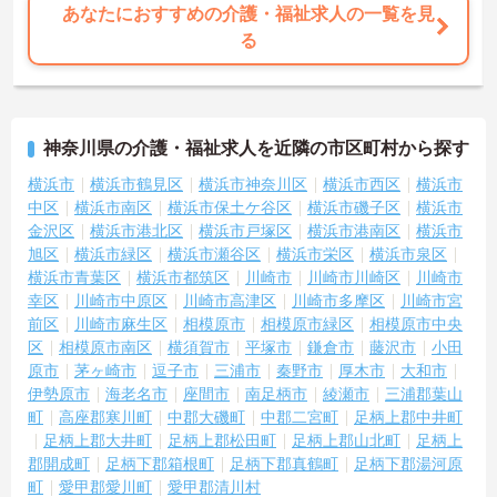
へのバックアップが非常に充実しています。
あなたにおすすめの介護・福祉求人の一覧を見
る
神奈川県の介護・福祉求人を近隣の市区町村から探す
横浜市
横浜市鶴見区
横浜市神奈川区
横浜市西区
横浜市
中区
横浜市南区
横浜市保土ケ谷区
横浜市磯子区
横浜市
金沢区
横浜市港北区
横浜市戸塚区
横浜市港南区
横浜市
旭区
横浜市緑区
横浜市瀬谷区
横浜市栄区
横浜市泉区
横浜市青葉区
横浜市都筑区
川崎市
川崎市川崎区
川崎市
幸区
川崎市中原区
川崎市高津区
川崎市多摩区
川崎市宮
前区
川崎市麻生区
相模原市
相模原市緑区
相模原市中央
区
相模原市南区
横須賀市
平塚市
鎌倉市
藤沢市
小田
原市
茅ヶ崎市
逗子市
三浦市
秦野市
厚木市
大和市
伊勢原市
海老名市
座間市
南足柄市
綾瀬市
三浦郡葉山
町
高座郡寒川町
中郡大磯町
中郡二宮町
足柄上郡中井町
足柄上郡大井町
足柄上郡松田町
足柄上郡山北町
足柄上
郡開成町
足柄下郡箱根町
足柄下郡真鶴町
足柄下郡湯河原
町
愛甲郡愛川町
愛甲郡清川村