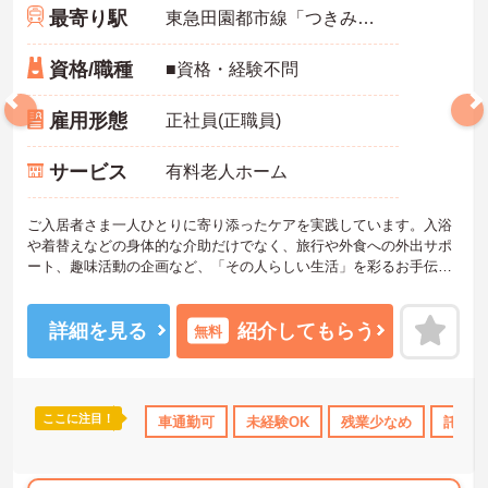
最寄り駅
東急田園都市線「つきみ野駅」徒歩11分
資格/職種
■資格・経験不問
雇用形態
正社員(正職員)
サービス
有料老人ホーム
ご入居者さま一人ひとりに寄り添ったケアを実践しています。入浴
や着替えなどの身体的な介助だけでなく、旅行や外食への外出サポ
ート、趣味活動の企画など、「その人らしい生活」を彩るお手伝い
ができるのが大きな特徴です。「生活の楽しみ」を一緒に共有し、
笑顔を引き出すことができるため、日々の業務を通じて深いやりが
いを感じることができます。
詳細を見る
紹介してもらう
無料
＜手厚い研修とサポート体制＞入社時には研修施設での7日間の集合
研修があり、基礎からしっかり学べます。現場配属後も、先輩職員
が一緒に行うOJT研修で丁寧に業務を教えるので、独り立ちまで安
心してステップアップできます。入社後のフォローアップ研修も定
ここに注目！
なめ
住宅手当・補助
車通勤可
託児所・育児補助
未経験OK
無資格OK
残業少なめ
年間休日1
託児所
期的にあり、悩みや不安を解消しながら成長できます。
＜働きながら資格取得＆収入アップを目指せる＞「実務者研修」の
費用は全額会社負担、「介護福祉士」の講習会実施など、資格取得