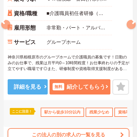
資格/職種
■介護職員初任者研修（ヘルパー2級）以上必須 ■普通自動車運転免許あれば尚可
雇用形態
非常勤・パート・アルバイト
サービス
グループホーム
神奈川県相模原市のグループホームで介護職員の募集です！日勤の
みのお仕事で、残業は月平均0～10時間程度！お仕事終わりの予定が
立てやすい職場です◎また、研修制度や資格取得支援制度があるの
で、働きながらスキルアップを目指せます♪ご興味のある方は面接ポ
イントをお伝えしますので、お気軽にご連絡ください！
詳細を見る
紹介してもらう
無料
ここに注目！
研修制度あり
産休･育休･介護休暇取得実績あり
駅から徒歩10分以内
残業少なめ
ボーナス・賞与
資格取得
この法人の別の求人の一覧を見る