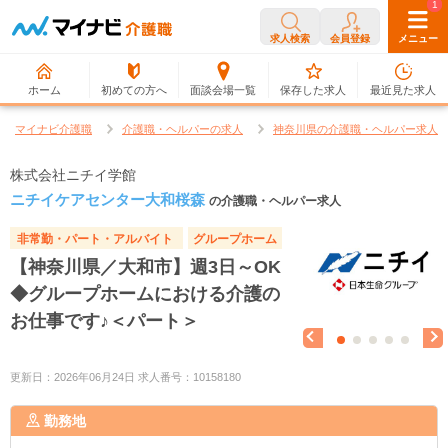
0
1
求人検索
会員登録
メニュー
ホーム
初めての方へ
面談会場一覧
保存した求人
最近見た求人
マイナビ介護職
介護職・ヘルパーの求人
神奈川県の介護職・ヘルパー求人
株式会社ニチイ学館
ニチイケアセンター大和桜森
の介護職・ヘルパー求人
非常勤・パート・アルバイト
グループホーム
【神奈川県／大和市】週3日～OK
◆グループホームにおける介護の
お仕事です♪＜パート＞
更新日：2026年06月24日 求人番号：10158180
勤務地