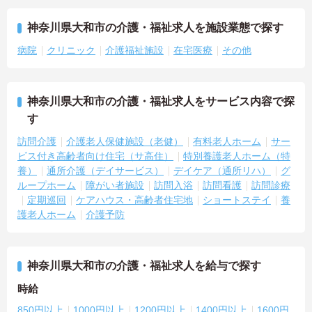
神奈川県大和市の介護・福祉求人を施設業態で探す
病院
クリニック
介護福祉施設
在宅医療
その他
神奈川県大和市の介護・福祉求人をサービス内容で探
す
訪問介護
介護老人保健施設（老健）
有料老人ホーム
サー
ビス付き高齢者向け住宅（サ高住）
特別養護老人ホーム（特
養）
通所介護（デイサービス）
デイケア（通所リハ）
グ
ループホーム
障がい者施設
訪問入浴
訪問看護
訪問診療
定期巡回
ケアハウス・高齢者住宅地
ショートステイ
養
護老人ホーム
介護予防
神奈川県大和市の介護・福祉求人を給与で探す
時給
850円以上
1000円以上
1200円以上
1400円以上
1600円