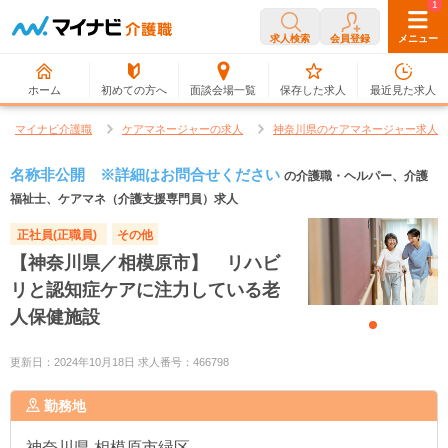
0
1
求人検索
会員登録
メニュー
ホーム
初めての方へ
面談会場一覧
保存した求人
最近見た求人
マイナビ介護職
ケアマネージャーの求人
神奈川県のケアマネージャー求人
名称非公開 ※詳細はお問合せください
の介護職・ヘルパー、介護
福祉士、ケアマネ（介護支援専門員）求人
正社員(正職員)
その他
【神奈川県／相模原市】 リハビ
リと認知症ケアに注力している老
人保健施設
更新日：2024年10月18日 求人番号：466798
勤務地
神奈川県
相模原市緑区