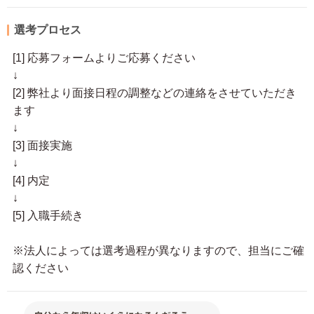
選考プロセス
[1] 応募フォームよりご応募ください
↓
[2] 弊社より面接日程の調整などの連絡をさせていただき
ます
↓
[3] 面接実施
↓
[4] 内定
↓
[5] 入職手続き
※法人によっては選考過程が異なりますので、担当にご確
認ください