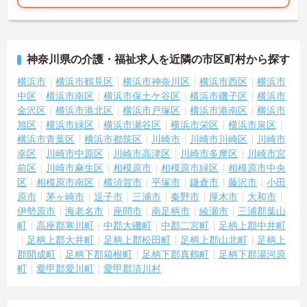
神奈川県の介護・福祉求人を近隣の市区町村から探す
横浜市
横浜市鶴見区
横浜市神奈川区
横浜市西区
横浜市
中区
横浜市南区
横浜市保土ケ谷区
横浜市磯子区
横浜市
金沢区
横浜市港北区
横浜市戸塚区
横浜市港南区
横浜市
旭区
横浜市緑区
横浜市瀬谷区
横浜市栄区
横浜市泉区
横浜市青葉区
横浜市都筑区
川崎市
川崎市川崎区
川崎市
幸区
川崎市中原区
川崎市高津区
川崎市多摩区
川崎市宮
前区
川崎市麻生区
相模原市
相模原市緑区
相模原市中央
区
相模原市南区
横須賀市
平塚市
鎌倉市
藤沢市
小田
原市
茅ヶ崎市
逗子市
三浦市
秦野市
厚木市
大和市
伊勢原市
海老名市
座間市
南足柄市
綾瀬市
三浦郡葉山
町
高座郡寒川町
中郡大磯町
中郡二宮町
足柄上郡中井町
足柄上郡大井町
足柄上郡松田町
足柄上郡山北町
足柄上
郡開成町
足柄下郡箱根町
足柄下郡真鶴町
足柄下郡湯河原
町
愛甲郡愛川町
愛甲郡清川村