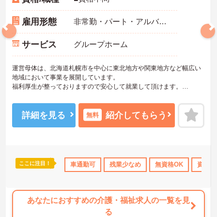
雇用形態
非常勤・パート・アルバイト
サービス
グループホーム
運営母体は、北海道札幌市を中心に東北地方や関東地方など幅広い
地域において事業を展開しています。
福利厚生が整っておりますので安心して就業して頂けます。
ご興味のある方はお気軽にお問い合わせ下さい。
詳細を見る
紹介してもらう
無料
ここに注目！
格OK
年間休日110日以上
車通勤可
ボーナス・賞与あり
残業少なめ
無資格OK
社会保険完備
資格取
あなたにおすすめの介護・福祉求人の一覧を見
る