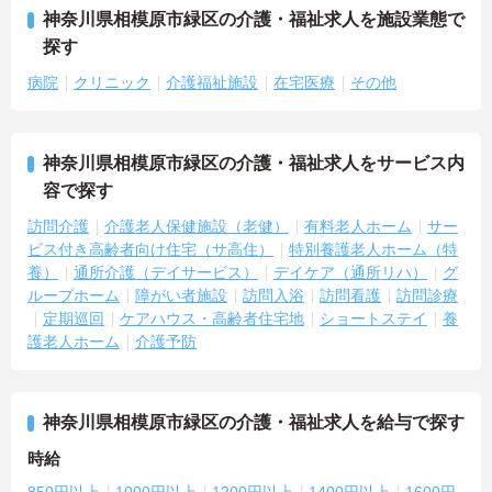
神奈川県相模原市緑区の介護・福祉求人を施設業態で
探す
病院
クリニック
介護福祉施設
在宅医療
その他
神奈川県相模原市緑区の介護・福祉求人をサービス内
容で探す
訪問介護
介護老人保健施設（老健）
有料老人ホーム
サー
ビス付き高齢者向け住宅（サ高住）
特別養護老人ホーム（特
養）
通所介護（デイサービス）
デイケア（通所リハ）
グ
ループホーム
障がい者施設
訪問入浴
訪問看護
訪問診療
定期巡回
ケアハウス・高齢者住宅地
ショートステイ
養
護老人ホーム
介護予防
神奈川県相模原市緑区の介護・福祉求人を給与で探す
時給
850円以上
1000円以上
1200円以上
1400円以上
1600円