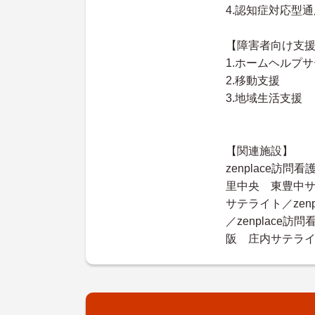
4.認知症対応型
【障害者向け支
1.ホームヘルプ
2.移動支援
3.地域生活支援
【関連施設】
zenplace訪
里中央 東豊中サ
サテライト／ze
／zenplace
阪 庄内サテライト