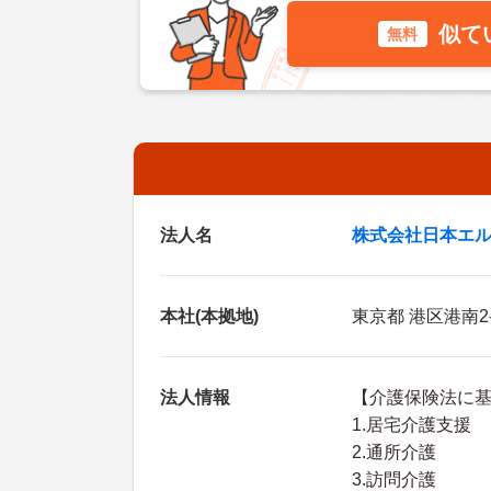
似て
無料
法人名
株式会社日本エ
本社(本拠地)
東京都 港区港南2
法人情報
【介護保険法に
1.居宅介護支援
2.通所介護
3.訪問介護