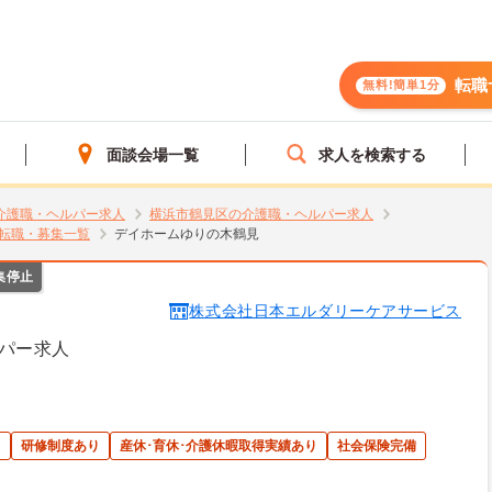
転職
無料!簡単1分
面談会場一覧
求人を検索する
介護職・ヘルパー求人
横浜市鶴見区の介護職・ヘルパー求人
転職・募集一覧
デイホームゆりの木鶴見
集停止
株式会社日本エルダリーケアサービス
パー求人
ト
研修制度あり
産休･育休･介護休暇取得実績あり
社会保険完備