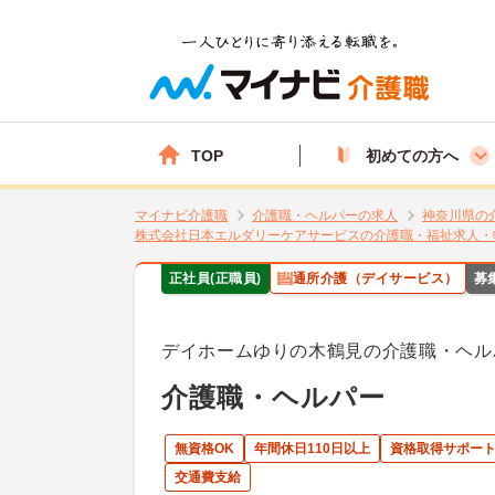
TOP
初めての方へ
マイナビ介護職
介護職・ヘルパーの求人
神奈川県の
株式会社日本エルダリーケアサービスの介護職・福祉求人・
正社員(正職員)
通所介護（デイサービス）
募
デイホームゆりの木鶴見の介護職・ヘル
介護職・ヘルパー
無資格OK
年間休日110日以上
資格取得サポー
交通費支給