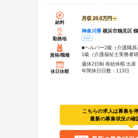
月収 20.0万円～
給料
神奈川県
横浜市鶴見区 
勤務地
MAP
■ヘルパー2級（介護職
1級（介護福祉士実務者
資格/職種
れかお持ちの方 ※未経験
週休2日制 有給休暇 出
能
年間休日日数：113日
休日休暇
こちらの求人は募集を
最新の募集状況の確