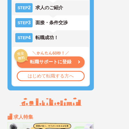
2
求人のご紹介
STEP
3
面接・条件交渉
STEP
4
転職成功！
STEP
転職サポートに登録
はじめて転職する方へ
求人特集