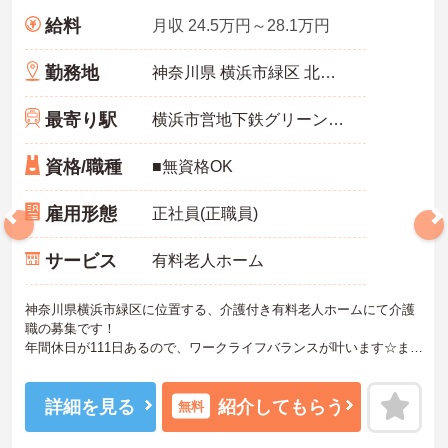
給料
月収 24.5万円～28.1万円
勤務地
神奈川県 横浜市緑区 北八朔町1974-1
最寄り駅
横浜市営地下鉄グリーンライン「川和町駅」バス・車6分
資格/職種
■無資格OK
雇用形態
正社員(正職員)
サービス
有料老人ホーム
神奈川県横浜市緑区に位置する、介護付き有料老人ホームにて介護
職の募集です！
年間休日が111日あるので、ワークライフバランスが叶います☆ま
た、マイカー通勤可能なので、通勤らくらくです♪
ご興味のある方には、面接対策ポイントなど、さらに詳細をお話し
いたしますのでお気軽にご相談ください！
詳細を見る
紹介してもらう
無料