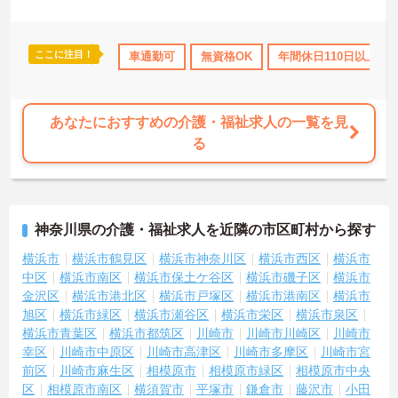
ここに注目！
勤のみ
年間休日110日以上
車通勤可
資格取得サポート
無資格OK
年間休日110日以上
研修制度あり
あなたにおすすめの介護・福祉求人の一覧を見
る
神奈川県の介護・福祉求人を近隣の市区町村から探す
横浜市
横浜市鶴見区
横浜市神奈川区
横浜市西区
横浜市
中区
横浜市南区
横浜市保土ケ谷区
横浜市磯子区
横浜市
金沢区
横浜市港北区
横浜市戸塚区
横浜市港南区
横浜市
旭区
横浜市緑区
横浜市瀬谷区
横浜市栄区
横浜市泉区
横浜市青葉区
横浜市都筑区
川崎市
川崎市川崎区
川崎市
幸区
川崎市中原区
川崎市高津区
川崎市多摩区
川崎市宮
前区
川崎市麻生区
相模原市
相模原市緑区
相模原市中央
区
相模原市南区
横須賀市
平塚市
鎌倉市
藤沢市
小田