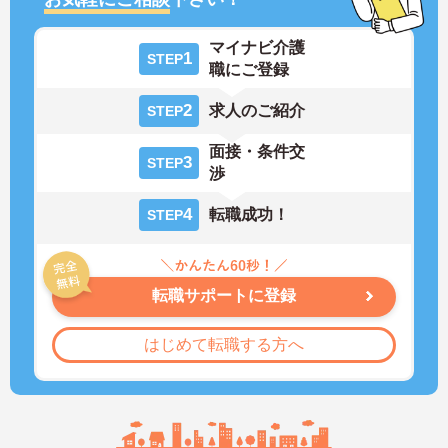
マイナビ介護
1
STEP
職にご登録
2
求人のご紹介
STEP
面接・条件交
3
STEP
渉
4
転職成功！
STEP
転職サポートに登録
はじめて転職する方へ