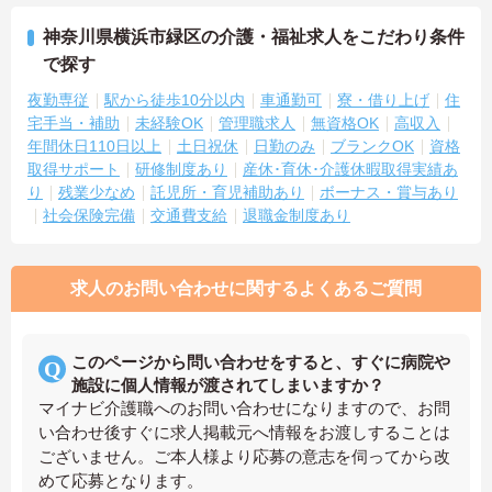
神奈川県横浜市緑区の介護・福祉求人をこだわり条件
で探す
夜勤専従
駅から徒歩10分以内
車通勤可
寮・借り上げ
住
宅手当・補助
未経験OK
管理職求人
無資格OK
高収入
年間休日110日以上
土日祝休
日勤のみ
ブランクOK
資格
取得サポート
研修制度あり
産休･育休･介護休暇取得実績あ
り
残業少なめ
託児所・育児補助あり
ボーナス・賞与あり
社会保険完備
交通費支給
退職金制度あり
求人のお問い合わせに関するよくあるご質問
このページから問い合わせをすると、すぐに病院や
施設に個人情報が渡されてしまいますか？
マイナビ介護職へのお問い合わせになりますので、お問
い合わせ後すぐに求人掲載元へ情報をお渡しすることは
ございません。ご本人様より応募の意志を伺ってから改
めて応募となります。