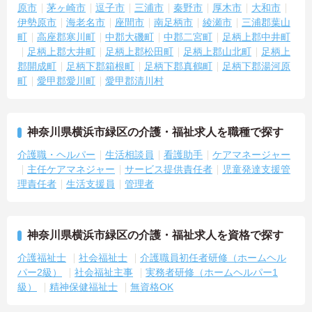
原市
茅ヶ崎市
逗子市
三浦市
秦野市
厚木市
大和市
伊勢原市
海老名市
座間市
南足柄市
綾瀬市
三浦郡葉山
町
高座郡寒川町
中郡大磯町
中郡二宮町
足柄上郡中井町
足柄上郡大井町
足柄上郡松田町
足柄上郡山北町
足柄上
郡開成町
足柄下郡箱根町
足柄下郡真鶴町
足柄下郡湯河原
町
愛甲郡愛川町
愛甲郡清川村
神奈川県横浜市緑区の介護・福祉求人を職種で探す
介護職・ヘルパー
生活相談員
看護助手
ケアマネージャー
主任ケアマネジャー
サービス提供責任者
児童発達支援管
理責任者
生活支援員
管理者
神奈川県横浜市緑区の介護・福祉求人を資格で探す
介護福祉士
社会福祉士
介護職員初任者研修（ホームヘル
パー2級）
社会福祉主事
実務者研修（ホームヘルパー1
級）
精神保健福祉士
無資格OK