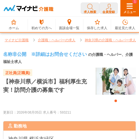
0
1
求人検索
会員登録
メニュー
ホーム
初めての方へ
面談会場一覧
保存した求人
最近見た求人
マイナビ介護職
介護職・ヘルパーの求人
神奈川県の介護職・ヘルパー求人
名称非公開 ※詳細はお問合せください
の介護職・ヘルパー、介護
福祉士求人
正社員(正職員)
【神奈川県／横浜市】福利厚生充
実！訪問介護の募集です
更新日：2026年08月05日 求人番号：593211
勤務地
神奈川県
横浜市緑区