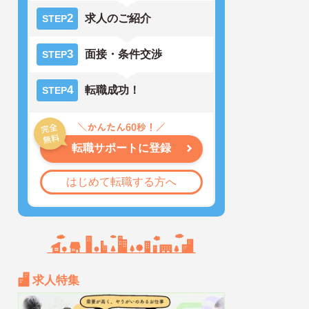
2
求人のご紹介
STEP
3
面接・条件交渉
STEP
4
転職成功！
STEP
転職サポートに登録
はじめて転職する方へ
求人特集