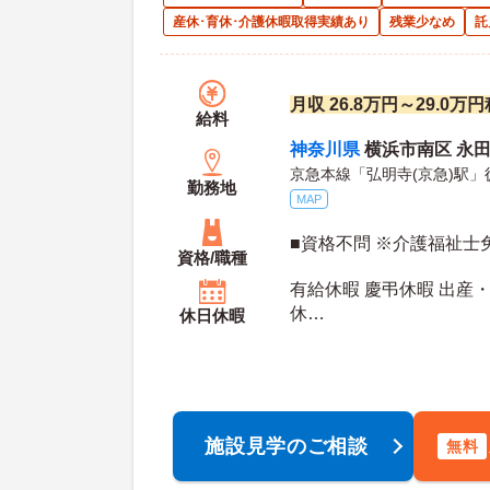
産休･育休･介護休暇取得実績あり
残業少なめ
託
月収 26.8万円～29.0
給料
神奈川県
横浜市南区 永田南
京急本線「弘明寺(京急)駅」
勤務地
MAP
■資格不問 ※介護福祉士
資格/職種
有給休暇 慶弔休暇 出産・
休
休日休暇
年間休日日数：114日 初年度有給日数：10日 最
大有給日数：20日
施設見学のご相談
無料