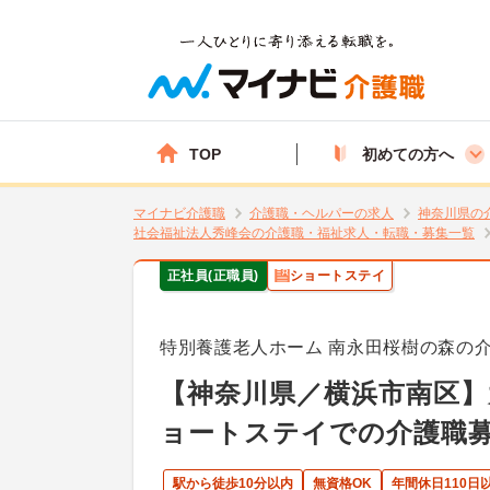
TOP
初めての方へ
マイナビ介護職
介護職・ヘルパーの求人
神奈川県の
社会福祉法人秀峰会の介護職・福祉求人・転職・募集一覧
正社員(正職員)
ショートステイ
特別養護老人ホーム 南永田桜樹の森の
【神奈川県／横浜市南区
ョートステイでの介護職
駅から徒歩10分以内
無資格OK
年間休日110日