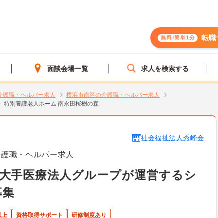
転職
無料!簡単1分
面談会場一覧
求人を検索する
介護職・ヘルパー求人
横浜市南区の介護職・ヘルパー求人
特別養護老人ホーム 南永田桜樹の森
社会福祉法人秀峰会
介護職・ヘルパー求人
】大手医療法人グループが運営するシ
募集
以上
資格取得サポート
研修制度あり