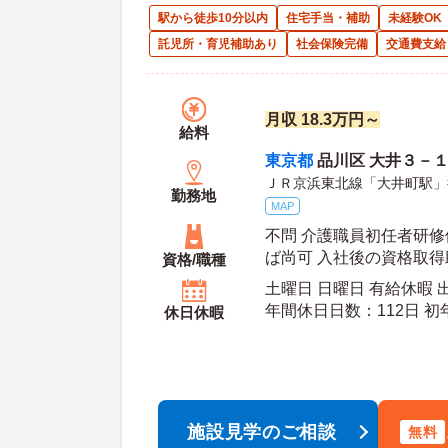
駅から徒歩10分以内
住宅手当・補助
未経験OK
託児所・育児補助あり
社会保険完備
交通費支給
月収 18.3万円～
給料
東京都
品川区 大井３－
ＪＲ京浜東北線「大井町駅」
勤務地
MAP
不問 介護職員初任者研
ば尚可 入社後の資格取得
資格/職種
土曜日 日曜日 有給休暇
年間休日日数：112日 初年度有給日数：10日 最
休日休暇
大有給日数：20日
施設見学のご相談
無料