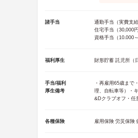
諸手当
通勤手当（実費支給上
住宅手当（30,000
資格手当（10.000～
福利厚生
財形貯蓄 託児所（
手当/福利
・再雇用65歳まで
厚生備考
理、自転車等）・
&Dクラブオフ・任
各種保険
雇用保険 労災保険