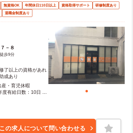
無資格OK
年間休日110日以上
資格取得サポート
研修制度あり
退職金制度あり
１７－８
徒歩9分
修修了以上の資格があれ
助成あり
 出産・育児休暇
この求人について問い合わせる