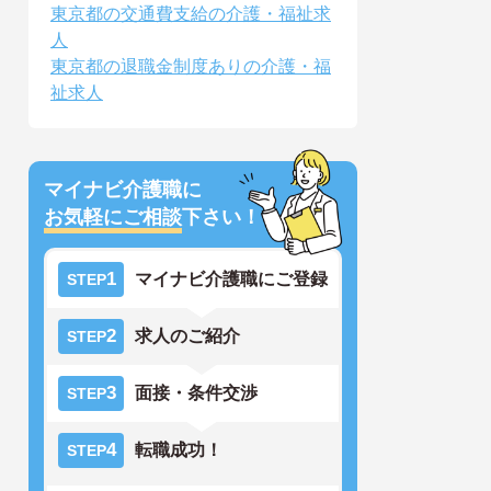
東京都の交通費支給の介護・福祉求
人
東京都の退職金制度ありの介護・福
祉求人
マイナビ介護職に
お気軽にご相談
下さい！
1
マイナビ介護職にご登録
STEP
2
求人のご紹介
STEP
3
面接・条件交渉
STEP
4
転職成功！
STEP