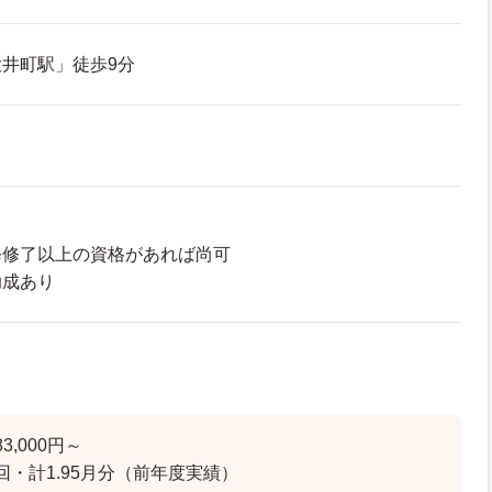
井町駅」徒歩9分
修修了以上の資格があれば尚可
助成あり
3,000円～
回・計1.95月分（前年度実績）