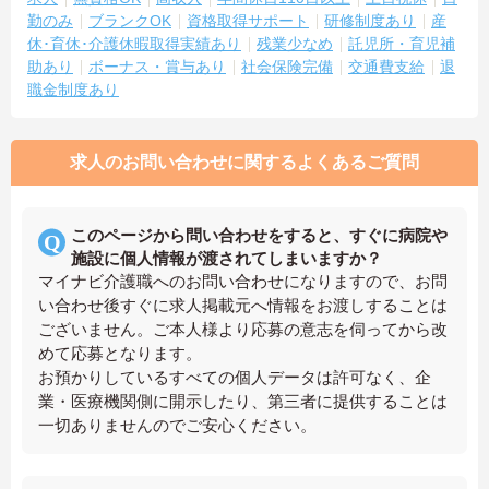
勤のみ
ブランクOK
資格取得サポート
研修制度あり
産
休･育休･介護休暇取得実績あり
残業少なめ
託児所・育児補
助あり
ボーナス・賞与あり
社会保険完備
交通費支給
退
職金制度あり
求人のお問い合わせに関するよくあるご質問
このページから問い合わせをすると、すぐに病院や
施設に個人情報が渡されてしまいますか？
マイナビ介護職へのお問い合わせになりますので、お問
い合わせ後すぐに求人掲載元へ情報をお渡しすることは
ございません。ご本人様より応募の意志を伺ってから改
めて応募となります。
お預かりしているすべての個人データは許可なく、企
業・医療機関側に開示したり、第三者に提供することは
一切ありませんのでご安心ください。