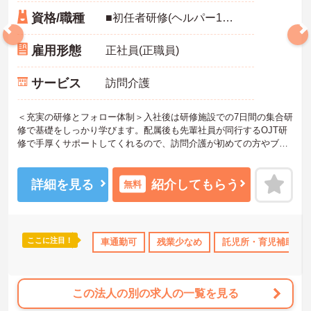
資格/職種
■初任者研修(ヘルパー1級・2級)以上の資格をお持ちの方 ■スマートフォン所持必須（業務に使用するため） ■普通運転免許必須（AT可） ※未経験可
雇用形態
正社員(正職員)
サービス
訪問介護
＜充実の研修とフォロー体制＞入社後は研修施設での7日間の集合研
修で基礎をしっかり学びます。配属後も先輩社員が同行するOJT研
修で手厚くサポートしてくれるので、訪問介護が初めての方やブラ
ンクがある方も安心してスタートできます。定期的なフォローアッ
プ研修もあり、日々の業務で生まれた不安や悩みを解消しながら、
着実に成長していける職場です。
詳細を見る
紹介してもらう
無料
＜幅広い世代が在籍♪＞若手から60代のベテランまで、幅広い年齢層
のスタッフが活躍しています。世代を超えて協力し合う風土があ
り、困ったときには相談しやすい環境です。また、月8～10日の休日
や年間公休110日に加え、有給休暇も取得しやすい体制が整ってお
ここに注目！
ランクOK
資格取得サポート
車通勤可
研修制度あり
残業少なめ
託児所・育児補助
産休･育休･介護休暇
り、プライベートも大切にしながらメリハリをつけて働けます。
この法人の別の求人の一覧を見る