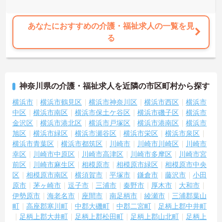
あなたにおすすめの介護・福祉求人の一覧を見
る
神奈川県の介護・福祉求人を近隣の市区町村から探す
横浜市
横浜市鶴見区
横浜市神奈川区
横浜市西区
横浜市
中区
横浜市南区
横浜市保土ケ谷区
横浜市磯子区
横浜市
金沢区
横浜市港北区
横浜市戸塚区
横浜市港南区
横浜市
旭区
横浜市緑区
横浜市瀬谷区
横浜市栄区
横浜市泉区
横浜市青葉区
横浜市都筑区
川崎市
川崎市川崎区
川崎市
幸区
川崎市中原区
川崎市高津区
川崎市多摩区
川崎市宮
前区
川崎市麻生区
相模原市
相模原市緑区
相模原市中央
区
相模原市南区
横須賀市
平塚市
鎌倉市
藤沢市
小田
原市
茅ヶ崎市
逗子市
三浦市
秦野市
厚木市
大和市
伊勢原市
海老名市
座間市
南足柄市
綾瀬市
三浦郡葉山
町
高座郡寒川町
中郡大磯町
中郡二宮町
足柄上郡中井町
足柄上郡大井町
足柄上郡松田町
足柄上郡山北町
足柄上