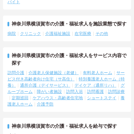
バイト
神奈川県横須賀市の介護・福祉求人を施設業態で探す
病院
クリニック
介護福祉施設
在宅医療
その他
神奈川県横須賀市の介護・福祉求人をサービス内容で
探す
訪問介護
介護老人保健施設（老健）
有料老人ホーム
サー
ビス付き高齢者向け住宅（サ高住）
特別養護老人ホーム（特
養）
通所介護（デイサービス）
デイケア（通所リハ）
グ
ループホーム
障がい者施設
訪問入浴
訪問看護
訪問診療
定期巡回
ケアハウス・高齢者住宅地
ショートステイ
養
護老人ホーム
介護予防
神奈川県横須賀市の介護・福祉求人を給与で探す