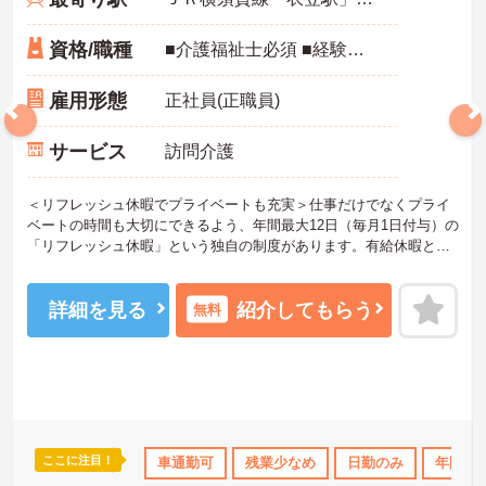
資格/職種
■介護福祉士必須 ■経験：不問
雇用形態
正社員(正職員)
サービス
訪問介護
＜リフレッシュ休暇でプライベートも充実＞仕事だけでなくプライ
ベートの時間も大切にできるよう、年間最大12日（毎月1日付与）の
「リフレッシュ休暇」という独自の制度があります。有給休暇とは
別に付与されるため、これらを組み合わせて連休を取得し、旅行や
趣味を楽しむスタッフも多くいます。また、残業は月平均10時間程
度と少なめで、夜勤もないため、生活リズムを整えやすく、無理な
詳細を見る
紹介してもらう
無料
く長く働き続けられる環境です。
＜専門性を磨ける！「あたりまえの生活」を支えるプロへ＞サービ
ス提供責任者として、お客様が望む生活を実現するためにケアプラ
ンを調整し、ヘルパーへの指示や連携を行う重要なポジションで
す。業務効率化のために業務用スマホの貸与もあり、スムーズに業
務を行えます。お客様の「あたりまえの日常生活」を支えるプロフ
ェッショナルとしてスキルを磨けるだけでなく、キャリアアップ制
ここに注目！
得サポート
研修制度あり
車通勤可
産休･育休･介護休暇取得実績あり
残業少なめ
日勤のみ
年間休日
社会
度を通じて将来的なステップアップも目指せます。