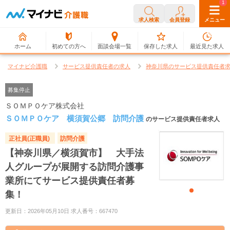
0
1
求人検索
会員登録
メニュー
ホーム
初めての方へ
面談会場一覧
保存した求人
最近見た求人
マイナビ介護職
サービス提供責任者の求人
神奈川県のサービス提供責任者
募集停止
ＳＯＭＰＯケア株式会社
ＳＯＭＰＯケア 横須賀公郷 訪問介護
のサービス提供責任者求人
正社員(正職員)
訪問介護
【神奈川県／横須賀市】 大手法
人グループが展開する訪問介護事
業所にてサービス提供責任者募
集！
更新日：2026年05月10日 求人番号：667470