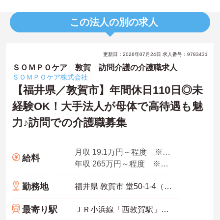
この法人の別の求人
更新日：2026年07月24日 求人番号：9783431
ＳＯＭＰＯケア 敦賀 訪問介護の介護職求人
ＳＯＭＰＯケア株式会社
【福井県／敦賀市】年間休日110日◎未
経験OK！大手法人が母体で高待遇も魅
力♪訪問での介護職募集
月収 19.1万円～程度 ※諸手当込み
給料
年収 265万円～程度 ※想定年収
勤務地
福井県 敦賀市 堂50-1-4（長沢）日経ビル1F
最寄り駅
ＪＲ小浜線「西敦賀駅」バス・車4分