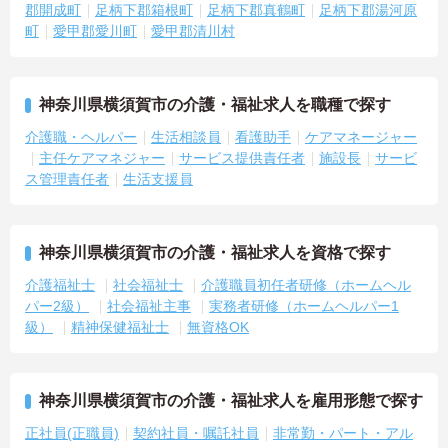
郡開成町
足柄下郡箱根町
足柄下郡真鶴町
足柄下郡湯河原
町
愛甲郡愛川町
愛甲郡清川村
神奈川県横須賀市の介護・福祉求人を職種で探す
介護職・ヘルパー
生活相談員
看護助手
ケアマネージャー
主任ケアマネジャー
サービス提供責任者
施設長
サービ
ス管理責任者
生活支援員
神奈川県横須賀市の介護・福祉求人を資格で探す
介護福祉士
社会福祉士
介護職員初任者研修（ホームヘル
パー2級）
社会福祉主事
実務者研修（ホームヘルパー1
級）
精神保健福祉士
無資格OK
神奈川県横須賀市の介護・福祉求人を雇用形態で探す
正社員(正職員)
契約社員・嘱託社員
非常勤・パート・アル