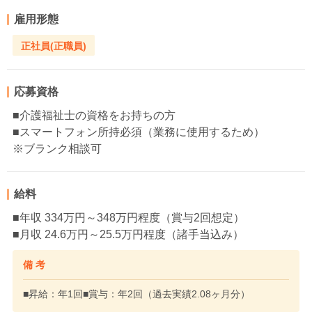
雇用形態
正社員(正職員)
応募資格
■介護福祉士の資格をお持ちの方
■スマートフォン所持必須（業務に使用するため）
※ブランク相談可
給料
■年収 334万円～348万円程度（賞与2回想定）
■月収 24.6万円～25.5万円程度（諸手当込み）
備 考
■昇給：年1回■賞与：年2回（過去実績2.08ヶ月分）