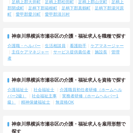
足柄上郡大井町
足柄上郡松田町
足柄上郡山北町
足柄上
郡開成町
足柄下郡箱根町
足柄下郡真鶴町
足柄下郡湯河原
町
愛甲郡愛川町
愛甲郡清川村
神奈川県横浜市瀬谷区の介護・福祉求人を職種で探す
介護職・ヘルパー
生活相談員
看護助手
ケアマネージャー
主任ケアマネジャー
サービス提供責任者
施設長
管理
者
神奈川県横浜市瀬谷区の介護・福祉求人を資格で探す
介護福祉士
社会福祉士
介護職員初任者研修（ホームヘル
パー2級）
社会福祉主事
実務者研修（ホームヘルパー1
級）
精神保健福祉士
無資格OK
神奈川県横浜市瀬谷区の介護・福祉求人を雇用形態で
探す