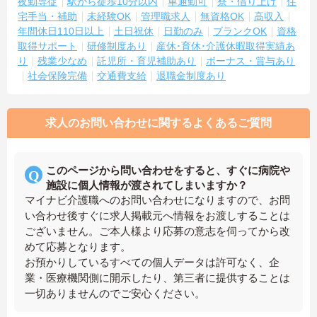
夜勤専従
駅から徒歩10分以内
車通勤可
寮・借り上げ
住
宅手当・補助
未経験OK
管理職求人
無資格OK
高収入
年間休日110日以上
土日祝休
日勤のみ
ブランクOK
資格
取得サポート
研修制度あり
産休･育休･介護休暇取得実績あ
り
残業少なめ
託児所・育児補助あり
ボーナス・賞与あり
社会保険完備
交通費支給
退職金制度あり
求人のお問い合わせに関するよくあるご質問
このページから問い合わせをすると、すぐに病院や
施設に個人情報が渡されてしまいますか？
マイナビ介護職へのお問い合わせになりますので、お問
い合わせ後すぐに求人掲載元へ情報をお渡しすることは
ございません。ご本人様より応募の意志を伺ってから改
めて応募となります。
お預かりしているすべての個人データは許可なく、企
業・医療機関側に開示したり、第三者に提供することは
一切ありませんのでご安心ください。