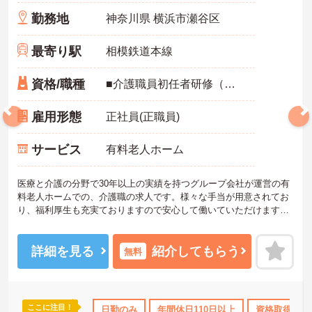
勤務地
神奈川県 横浜市瀬谷区
最寄り駅
相模鉄道本線
資格/職種
■介護職員初任者研修（ヘルパー2級）以上 ※未経験可、ブランク可、新卒可 ■無資格可 ※実務経験3年程度必須
雇用形態
正社員(正職員)
サービス
有料老人ホーム
医療と介護の分野で30年以上の実績を持つグループ会社が運営の有
料老人ホームでの、介護職の求人です。様々な手当が用意されてお
り、福利厚生も充実ておりますので安心して働いていただけます。
未経験の方、新卒の方、プランクがある方、無資格でも実務経験が3
年以上ある方は応募可能です。ご興味を持たれた方は是非お気軽に
お問い合わせ下さい。
詳細を見る
紹介してもらう
無料
ここに注目！
日110日以上
資格取得サポート
日勤のみ
年間休日110日以上
研修制度あり
産休･育休･介護
資格取得サポ