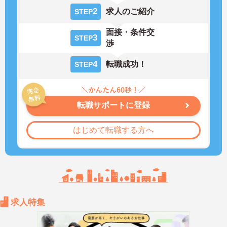
2
求人のご紹介
STEP
面接・条件交
3
STEP
渉
4
転職成功！
STEP
転職サポートに登録
はじめて転職する方へ
求人特集