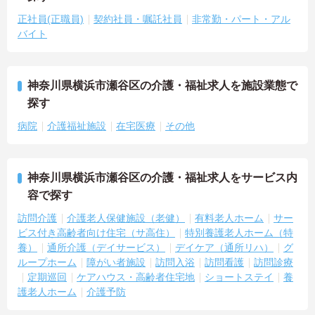
正社員(正職員)
契約社員・嘱託社員
非常勤・パート・アル
バイト
神奈川県横浜市瀬谷区の介護・福祉求人を施設業態で
探す
病院
介護福祉施設
在宅医療
その他
神奈川県横浜市瀬谷区の介護・福祉求人をサービス内
容で探す
訪問介護
介護老人保健施設（老健）
有料老人ホーム
サー
ビス付き高齢者向け住宅（サ高住）
特別養護老人ホーム（特
養）
通所介護（デイサービス）
デイケア（通所リハ）
グ
ループホーム
障がい者施設
訪問入浴
訪問看護
訪問診療
定期巡回
ケアハウス・高齢者住宅地
ショートステイ
養
護老人ホーム
介護予防