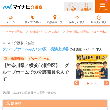
0
1
求人検索
会員登録
メニュー
ホーム
初めての方へ
面談会場一覧
保存した求人
最近見た求人
マイナビ介護職
介護職・ヘルパーの求人
神奈川県の介護職・ヘルパー求人
ALSOK介護株式会社
グループホームみんなの家・横浜上瀬谷
の介護職・ヘルパー求人
正社員(正職員)
グループホーム
【神奈川県／横浜市瀬谷区】 グ
ループホームでの介護職員求人で
す
更新日：2026年03月26日 求人番号：684209
勤務地