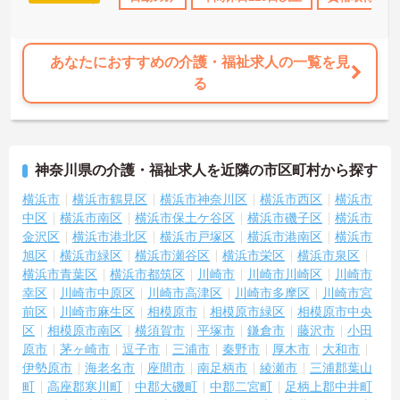
あなたにおすすめの介護・福祉求人の一覧を見
る
神奈川県の介護・福祉求人を近隣の市区町村から探す
横浜市
横浜市鶴見区
横浜市神奈川区
横浜市西区
横浜市
中区
横浜市南区
横浜市保土ケ谷区
横浜市磯子区
横浜市
金沢区
横浜市港北区
横浜市戸塚区
横浜市港南区
横浜市
旭区
横浜市緑区
横浜市瀬谷区
横浜市栄区
横浜市泉区
横浜市青葉区
横浜市都筑区
川崎市
川崎市川崎区
川崎市
幸区
川崎市中原区
川崎市高津区
川崎市多摩区
川崎市宮
前区
川崎市麻生区
相模原市
相模原市緑区
相模原市中央
区
相模原市南区
横須賀市
平塚市
鎌倉市
藤沢市
小田
原市
茅ヶ崎市
逗子市
三浦市
秦野市
厚木市
大和市
伊勢原市
海老名市
座間市
南足柄市
綾瀬市
三浦郡葉山
町
高座郡寒川町
中郡大磯町
中郡二宮町
足柄上郡中井町