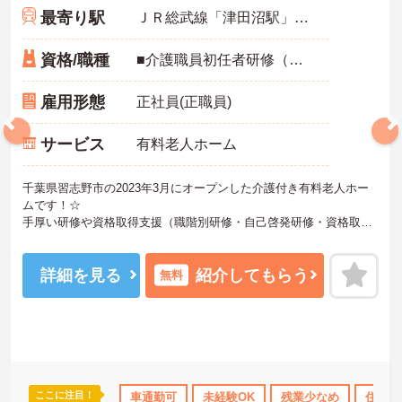
最寄り駅
ＪＲ総武線「津田沼駅」徒歩17分
資格/職種
■介護職員初任者研修（ヘルパー2級）以上 ■未経験可
雇用形態
正社員(正職員)
サービス
有料老人ホーム
千葉県習志野市の2023年3月にオープンした介護付き有料老人ホー
ムです！☆
手厚い研修や資格取得支援（職階別研修・自己啓発研修・資格取得
セミナーなど、年間60回以上の研修プログラムを実施し、職員の資
質向上と資格取得のサポートを行っております）があります！
スキルアップされたい方や未経験の方にもおすすめです！また、す
詳細を見る
紹介してもらう
無料
べての働く方が「安心して長く活躍できる職場」を提供すべく、
様々な福利厚生制度をご用意しております。
まずは施設での面談や見学からでもご相談可能です！ご興味ある方
には、面接対策ポイントなど、さらに詳細をお話しいたしますので
お気軽にご相談ください！♪
ここに注目！
ランクOK
資格取得サポート
車通勤可
研修制度あり
未経験OK
残業少なめ
産休･育休･介護休暇
住宅手