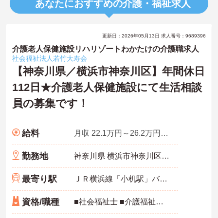
あなたにおすすめの介護・福祉求人
更新日：2026年05月13日 求人番号：9689396
介護老人保健施設リハリゾートわかたけの介護職求人
社会福祉法人若竹大寿会
【神奈川県／横浜市神奈川区】年間休日
112日★介護老人保健施設にて生活相談
員の募集です！
給料
月収 22.1万円～26.2万円程度※諸手当込
勤務地
神奈川県 横浜市神奈川区 菅田町1826
最寄り駅
ＪＲ横浜線「小机駅」バス・車10分
資格/職種
■社会福祉士 ■介護福祉士をお持ちの方も応募可能 ■普通自動車運転免許