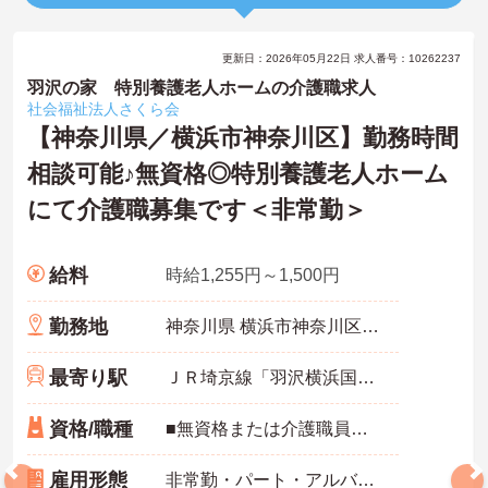
更新日：2026年05月22日 求人番号：10262237
羽沢の家 特別養護老人ホームの介護職求人
社会福祉法人さくら会
【神奈川県／横浜市神奈川区】勤務時間
相談可能♪無資格◎特別養護老人ホーム
にて介護職募集です＜非常勤＞
給料
時給1,255円～1,500円
勤務地
神奈川県 横浜市神奈川区 羽沢町980
最寄り駅
ＪＲ埼京線「羽沢横浜国大駅」徒歩9分
資格/職種
■無資格または介護職員初任者研修以上 ■経験不問
雇用形態
非常勤・パート・アルバイト