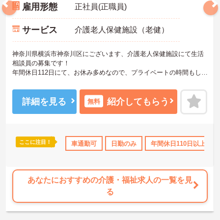
雇用形態
正社員(正職員)
サービス
介護老人保健施設（老健）
神奈川県横浜市神奈川区にございます、介護老人保健施設にて生活
相談員の募集です！
年間休日112日にて、お休み多めなので、プライベートの時間もしっ
かり確保できます！
ご興味のある方は、マイナビ介護職までお問い合わせください。
詳細を見る
紹介してもらう
無料
ここに注目！
のみ
年間休日110日以上
車通勤可
ボーナス・賞与あり
日勤のみ
年間休日110日以上
社会保険完備
あなたにおすすめの介護・福祉求人の一覧を見
る