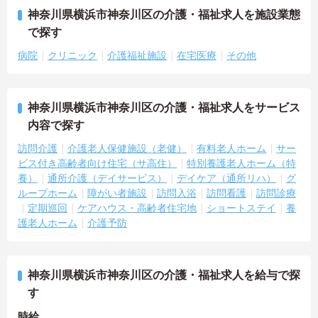
神奈川県横浜市神奈川区の介護・福祉求人を施設業態
で探す
病院
クリニック
介護福祉施設
在宅医療
その他
神奈川県横浜市神奈川区の介護・福祉求人をサービス
内容で探す
訪問介護
介護老人保健施設（老健）
有料老人ホーム
サー
ビス付き高齢者向け住宅（サ高住）
特別養護老人ホーム（特
養）
通所介護（デイサービス）
デイケア（通所リハ）
グ
ループホーム
障がい者施設
訪問入浴
訪問看護
訪問診療
定期巡回
ケアハウス・高齢者住宅地
ショートステイ
養
護老人ホーム
介護予防
神奈川県横浜市神奈川区の介護・福祉求人を給与で探
す
時給