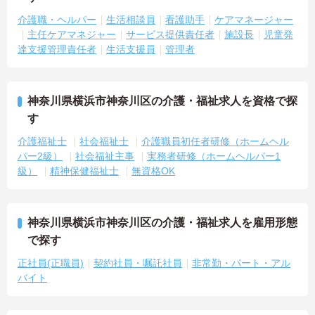
介護職・ヘルパー
生活相談員
看護助手
ケアマネージャー
主任ケアマネジャー
サービス提供責任者
施設長
児童発
達支援管理責任者
生活支援員
管理者
神奈川県横浜市神奈川区の介護・福祉求人を資格で探
す
介護福祉士
社会福祉士
介護職員初任者研修（ホームヘル
パー2級）
社会福祉主事
実務者研修（ホームヘルパー1
級）
精神保健福祉士
無資格OK
神奈川県横浜市神奈川区の介護・福祉求人を雇用形態
で探す
正社員(正職員)
契約社員・嘱託社員
非常勤・パート・アル
バイト