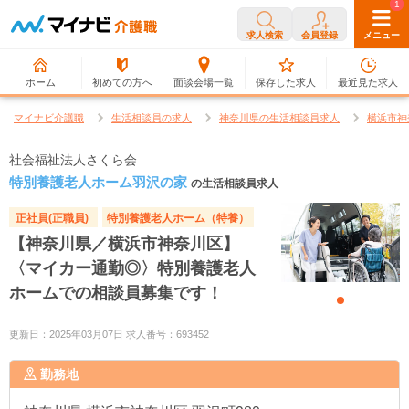
0
1
求人検索
会員登録
メニュー
ホーム
初めての方へ
面談会場一覧
保存した求人
最近見た求人
マイナビ介護職
生活相談員の求人
神奈川県の生活相談員求人
横浜市神
社会福祉法人さくら会
特別養護老人ホーム羽沢の家
の生活相談員求人
正社員(正職員)
特別養護老人ホーム（特養）
【神奈川県／横浜市神奈川区】
〈マイカー通勤◎〉特別養護老人
ホームでの相談員募集です！
更新日：2025年03月07日 求人番号：693452
勤務地