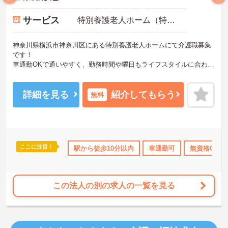
サービス
特別養護老人ホーム（特養）
神奈川県横浜市神奈川区にある特別養護老人ホームにて介護職募集
です！
車通勤OKで通いやすく、勤務時間や曜日もライフスタイルに合わせ
て柔軟に相談可能♪さらに、充実した研修制度があるため、未経験の
方も安心してスタートできる環境です◎
ご興味のある方には、面接対策ポイントなど、さらに詳細をご案内
詳細を見る
紹介してもらう
無料
しますのでお気軽にご相談ください！
ここに注目！
年間休日110日以上
駅から徒歩10分以内
資格取得サポート
研修制度あり
車通勤可
無資格OK
産休･育
この法人の別の求人の一覧を見る