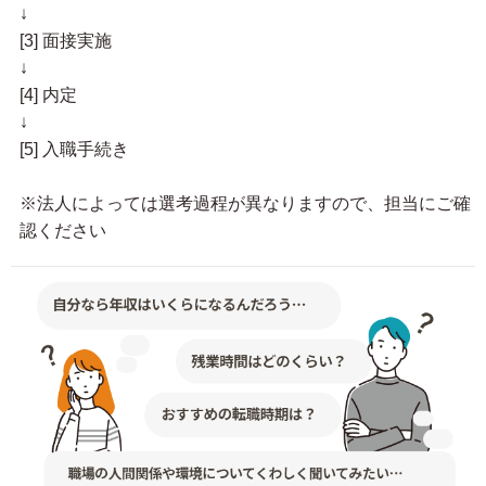
↓
[3] 面接実施
↓
[4] 内定
↓
[5] 入職手続き
※法人によっては選考過程が異なりますので、担当にご確
認ください