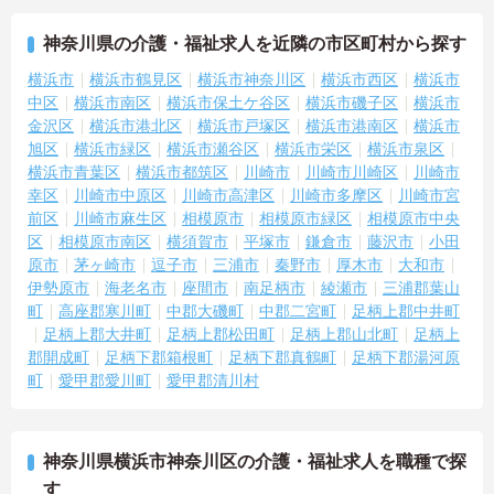
神奈川県の介護・福祉求人を近隣の市区町村から探す
横浜市
横浜市鶴見区
横浜市神奈川区
横浜市西区
横浜市
中区
横浜市南区
横浜市保土ケ谷区
横浜市磯子区
横浜市
金沢区
横浜市港北区
横浜市戸塚区
横浜市港南区
横浜市
旭区
横浜市緑区
横浜市瀬谷区
横浜市栄区
横浜市泉区
横浜市青葉区
横浜市都筑区
川崎市
川崎市川崎区
川崎市
幸区
川崎市中原区
川崎市高津区
川崎市多摩区
川崎市宮
前区
川崎市麻生区
相模原市
相模原市緑区
相模原市中央
区
相模原市南区
横須賀市
平塚市
鎌倉市
藤沢市
小田
原市
茅ヶ崎市
逗子市
三浦市
秦野市
厚木市
大和市
伊勢原市
海老名市
座間市
南足柄市
綾瀬市
三浦郡葉山
町
高座郡寒川町
中郡大磯町
中郡二宮町
足柄上郡中井町
足柄上郡大井町
足柄上郡松田町
足柄上郡山北町
足柄上
郡開成町
足柄下郡箱根町
足柄下郡真鶴町
足柄下郡湯河原
町
愛甲郡愛川町
愛甲郡清川村
神奈川県横浜市神奈川区の介護・福祉求人を職種で探
す