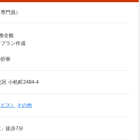
援専門員）
務全般
アプラン作成
の折衝
 小机町2484-4
ービス）
その他
」徒歩7分