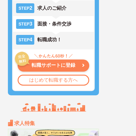
2
求人のご紹介
STEP
3
面接・条件交渉
STEP
4
転職成功！
STEP
転職サポートに登録
はじめて転職する方へ
求人特集