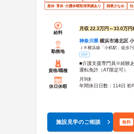
産休･育休･介護休暇取得実績あり
残業少なめ
社
月収 22.3万円～33.0
給料
神奈川県
横浜市港北区 小机
ＪＲ横浜線「小机駅」徒歩7
勤務地
MAP
■介護支援専門員※経験あ
運転免許（AT限定可）
資格/職種
月9休
年間休日日数：114日 初年度有給日数：10日 最
休日休暇
大有給日数：20日
施設見学のご相談
無料