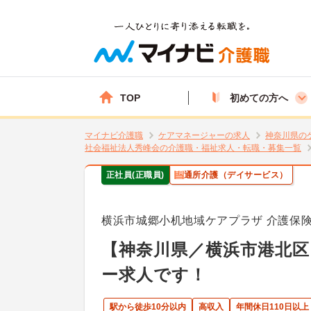
TOP
初めての方へ
マイナビ介護職
ケアマネージャーの求人
神奈川県の
社会福祉法人秀峰会の介護職・福祉求人・転職・募集一覧
正社員(正職員)
通所介護（デイサービス）
横浜市城郷小机地域ケアプラザ 介護保
【神奈川県／横浜市港北
ー求人です！
駅から徒歩10分以内
高収入
年間休日110日以上