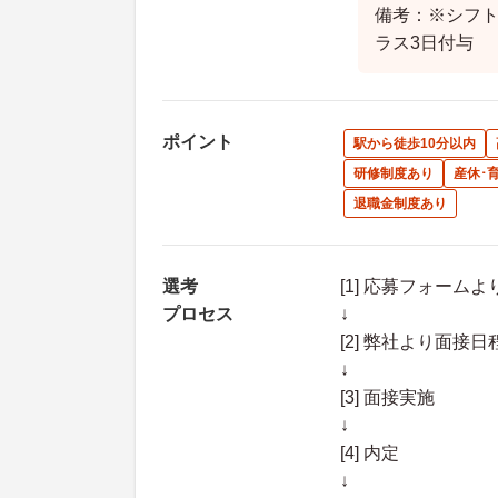
備考：※シフト制 
ラス3日付与
ポイント
駅から徒歩10分以内
研修制度あり
産休･
退職金制度あり
選考
[1] 応募フォーム
プロセス
↓
[2] 弊社より面
↓
[3] 面接実施
↓
[4] 内定
↓