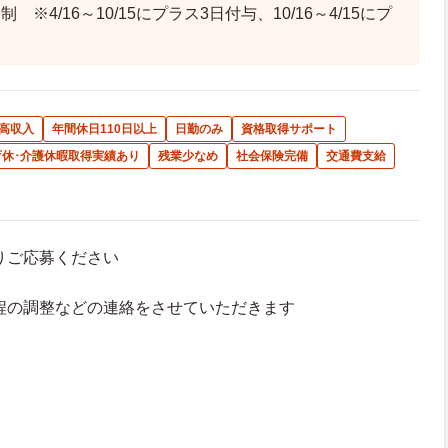
※4/16～10/15にプラス3日付与、10/16～4/15にプ
高収入
年間休日110日以上
日勤のみ
資格取得サポート
育休･介護休暇取得実績あり
残業少なめ
社会保険完備
交通費支給
よりご応募ください
接日程の調整などの連絡をさせていただきます