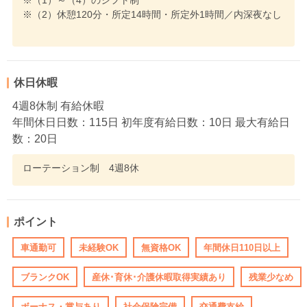
※（1）～（4）のシフト制
※（2）休憩120分・所定14時間・所定外1時間／内深夜なし
休日休暇
4週8休制 有給休暇
年間休日日数：115日 初年度有給日数：10日 最大有給日
数：20日
ローテーション制 4週8休
ポイント
車通勤可
未経験OK
無資格OK
年間休日110日以上
ブランクOK
産休･育休･介護休暇取得実績あり
残業少なめ
ボーナス・賞与あり
社会保険完備
交通費支給