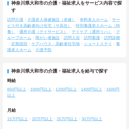
神奈川県大和市の介護・福祉求人をサービス内容で探
す
訪問介護
介護老人保健施設（老健）
有料老人ホーム
サー
ビス付き高齢者向け住宅（サ高住）
特別養護老人ホーム（特
養）
通所介護（デイサービス）
デイケア（通所リハ）
グ
ループホーム
障がい者施設
訪問入浴
訪問看護
訪問診療
定期巡回
ケアハウス・高齢者住宅地
ショートステイ
養
護老人ホーム
介護予防
神奈川県大和市の介護・福祉求人を給与で探す
時給
850円以上
1000円以上
1200円以上
1400円以上
1600円
以上
月給
15万円以上
20万円以上
25万円以上
30万円以上