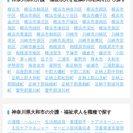
横浜市
横浜市鶴見区
横浜市神奈川区
横浜市西区
横浜市
中区
横浜市南区
横浜市保土ケ谷区
横浜市磯子区
横浜市
金沢区
横浜市港北区
横浜市戸塚区
横浜市港南区
横浜市
旭区
横浜市緑区
横浜市瀬谷区
横浜市栄区
横浜市泉区
横浜市青葉区
横浜市都筑区
川崎市
川崎市川崎区
川崎市
幸区
川崎市中原区
川崎市高津区
川崎市多摩区
川崎市宮
前区
川崎市麻生区
相模原市
相模原市緑区
相模原市中央
区
相模原市南区
横須賀市
平塚市
鎌倉市
藤沢市
小田
原市
茅ヶ崎市
逗子市
三浦市
秦野市
厚木市
大和市
伊勢原市
海老名市
座間市
南足柄市
綾瀬市
三浦郡葉山
町
高座郡寒川町
中郡大磯町
中郡二宮町
足柄上郡中井町
足柄上郡大井町
足柄上郡松田町
足柄上郡山北町
足柄上
郡開成町
足柄下郡箱根町
足柄下郡真鶴町
足柄下郡湯河原
町
愛甲郡愛川町
愛甲郡清川村
神奈川県大和市の介護・福祉求人を職種で探す
介護職・ヘルパー
生活相談員
看護助手
ケアマネージャー
主任ケアマネジャー
サービス提供責任者
児童発達支援管