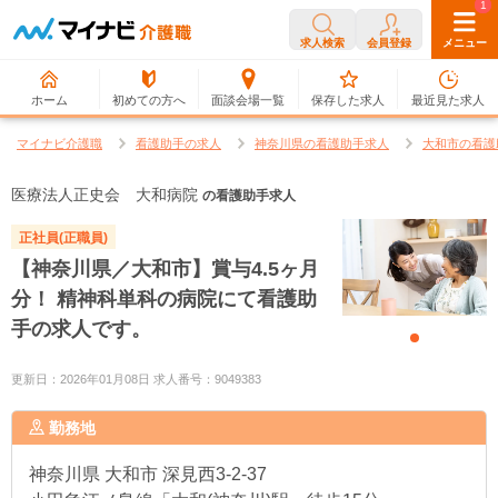
0
1
求人検索
会員登録
メニュー
ホーム
初めての方へ
面談会場一覧
保存した求人
最近見た求人
マイナビ介護職
看護助手の求人
神奈川県の看護助手求人
大和市の看護
医療法人正史会 大和病院
の看護助手求人
正社員(正職員)
【神奈川県／大和市】賞与4.5ヶ月
分！ 精神科単科の病院にて看護助
手の求人です。
更新日：2026年01月08日 求人番号：9049383
勤務地
神奈川県
大和市 深見西3-2-37