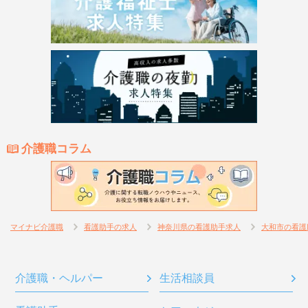
介護職コラム
マイナビ介護職
看護助手の求人
神奈川県の看護助手求人
大和市の看護
介護職・ヘルパー
生活相談員