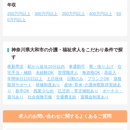
年収
250万円以上
300万円以上
350万円以上
400万円以上
50
0万円以上
神奈川県大和市の介護・福祉求人をこだわり条件で探
す
夜勤専従
駅から徒歩10分以内
車通勤可
寮・借り上げ
住
宅手当・補助
未経験OK
管理職求人
無資格OK
高収入
年間休日110日以上
土日祝休
日勤のみ
ブランクOK
資格
取得サポート
研修制度あり
産休･育休･介護休暇取得実績あ
り
新卒OK
残業少なめ
託児所・育児補助あり
ボーナス・
賞与あり
社会保険完備
交通費支給
退職金制度あり
求人のお問い合わせに関するよくあるご質問