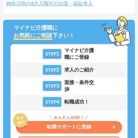
神奈川県の4月入職可の介護・福祉求人
マイナビ介護職に
お気軽にご相談
下さい！
マイナビ介護
1
STEP
職にご登録
2
求人のご紹介
STEP
面接・条件交
3
STEP
渉
4
転職成功！
STEP
転職サポートに登録