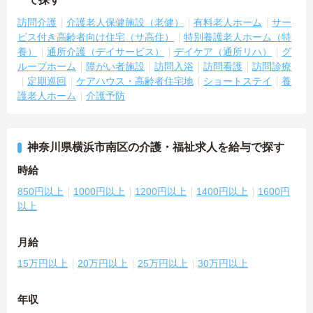
訪問介護
介護老人保健施設（老健）
有料老人ホーム
サー
ビス付き高齢者向け住宅（サ高住）
特別養護老人ホーム（特
養）
通所介護（デイサービス）
デイケア（通所リハ）
グ
ループホーム
障がい者施設
訪問入浴
訪問看護
訪問診療
定期巡回
ケアハウス・高齢者住宅地
ショートステイ
養
護老人ホーム
介護予防
神奈川県横浜市南区の介護・福祉求人を給与で探す
時給
850円以上
1000円以上
1200円以上
1400円以上
1600円
以上
月給
15万円以上
20万円以上
25万円以上
30万円以上
年収