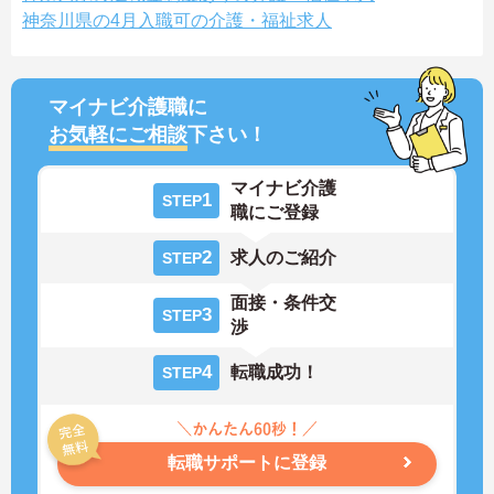
神奈川県の4月入職可の介護・福祉求人
マイナビ介護職に
お気軽にご相談
下さい！
マイナビ介護
1
STEP
職にご登録
2
求人のご紹介
STEP
面接・条件交
3
STEP
渉
4
転職成功！
STEP
転職サポートに登録