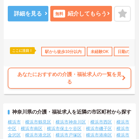
寧な指導によりしっかりとスキルを身につけられる職場です。
ご興味ある方には、面接のポイントなど、さらに詳細をお話致しま
すのでお気軽にご相談ください。
詳細を見る
紹介してもらう
無料
ここに注目！
日110日以上
資格取得サポート
駅から徒歩10分以内
研修制度あり
未経験OK
産休･育休･介護
日勤のみ
あなたにおすすめの介護・福祉求人の一覧を見
る
神奈川県の介護・福祉求人を近隣の市区町村から探す
横浜市
横浜市鶴見区
横浜市神奈川区
横浜市西区
横浜市
中区
横浜市南区
横浜市保土ケ谷区
横浜市磯子区
横浜市
金沢区
横浜市港北区
横浜市戸塚区
横浜市港南区
横浜市