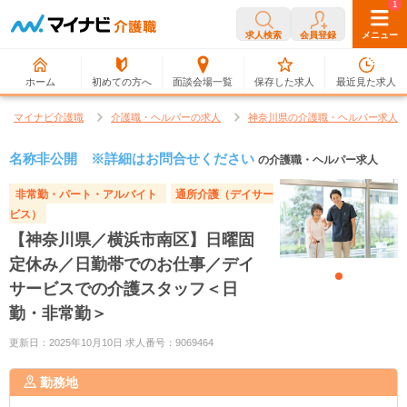
0
1
求人検索
会員登録
メニュー
ホーム
初めての方へ
面談会場一覧
保存した求人
最近見た求人
マイナビ介護職
介護職・ヘルパーの求人
神奈川県の介護職・ヘルパー求人
名称非公開 ※詳細はお問合せください
の介護職・ヘルパー求人
非常勤・パート・アルバイト
通所介護（デイサー
ビス）
【神奈川県／横浜市南区】日曜固
定休み／日勤帯でのお仕事／デイ
サービスでの介護スタッフ＜日
勤・非常勤＞
更新日：2025年10月10日 求人番号：9069464
勤務地