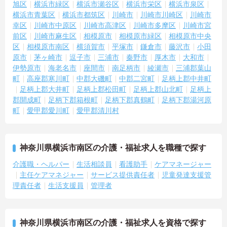
旭区
横浜市緑区
横浜市瀬谷区
横浜市栄区
横浜市泉区
横浜市青葉区
横浜市都筑区
川崎市
川崎市川崎区
川崎市
幸区
川崎市中原区
川崎市高津区
川崎市多摩区
川崎市宮
前区
川崎市麻生区
相模原市
相模原市緑区
相模原市中央
区
相模原市南区
横須賀市
平塚市
鎌倉市
藤沢市
小田
原市
茅ヶ崎市
逗子市
三浦市
秦野市
厚木市
大和市
伊勢原市
海老名市
座間市
南足柄市
綾瀬市
三浦郡葉山
町
高座郡寒川町
中郡大磯町
中郡二宮町
足柄上郡中井町
足柄上郡大井町
足柄上郡松田町
足柄上郡山北町
足柄上
郡開成町
足柄下郡箱根町
足柄下郡真鶴町
足柄下郡湯河原
町
愛甲郡愛川町
愛甲郡清川村
神奈川県横浜市南区の介護・福祉求人を職種で探す
介護職・ヘルパー
生活相談員
看護助手
ケアマネージャー
主任ケアマネジャー
サービス提供責任者
児童発達支援管
理責任者
生活支援員
管理者
神奈川県横浜市南区の介護・福祉求人を資格で探す