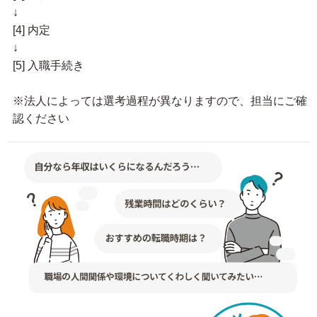
↓
[4] 内定
↓
[5] 入職手続き
※法人によっては選考過程が異なりますので、担当にご確
認ください