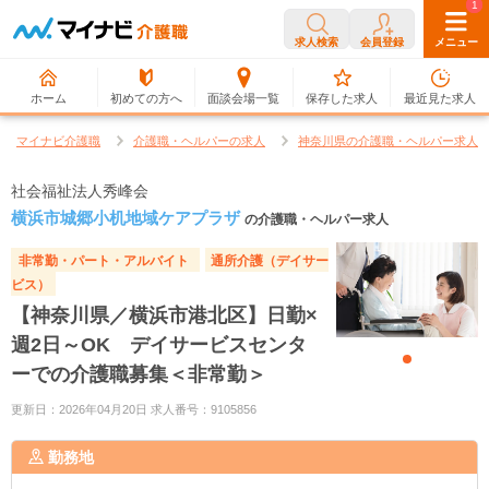
0
1
求人検索
会員登録
メニュー
ホーム
初めての方へ
面談会場一覧
保存した求人
最近見た求人
マイナビ介護職
介護職・ヘルパーの求人
神奈川県の介護職・ヘルパー求人
社会福祉法人秀峰会
横浜市城郷小机地域ケアプラザ
の介護職・ヘルパー求人
非常勤・パート・アルバイト
通所介護（デイサー
ビス）
【神奈川県／横浜市港北区】日勤×
週2日～OK デイサービスセンタ
ーでの介護職募集＜非常勤＞
更新日：2026年04月20日 求人番号：9105856
勤務地