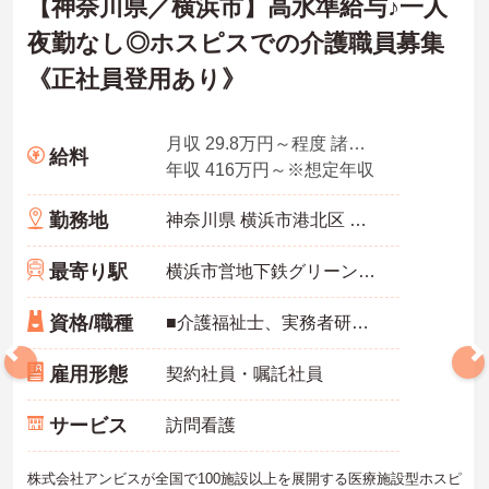
【神奈川県／横浜市】高水準給与♪一人
夜勤なし◎ホスピスでの介護職員募集
《正社員登用あり》
月収 29.8万円～程度 諸手当込・夜勤4回/月想定
給料
年収 416万円～※想定年収
勤務地
神奈川県 横浜市港北区 日吉3-2-8
最寄り駅
横浜市営地下鉄グリーンライン「日吉(神奈川)駅」徒歩8分
資格/職種
■介護福祉士、実務者研修、初任者研修 いずれか ※特養、老健、病院、有老などの実務経験1年以上ある方 ※身体介護の経験年以上ある方、機械浴の使用の経験のある方歓迎
雇用形態
契約社員・嘱託社員
サービス
訪問看護
株式会社アンビスが全国で100施設以上を展開する医療施設型ホスピ