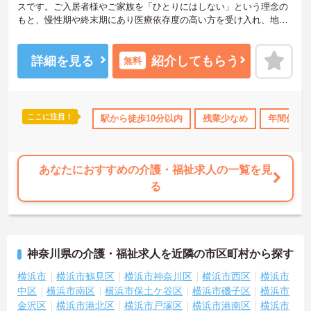
スです。ご入居者様やご家族を「ひとりにはしない」という理念の
もと、慢性期や終末期にあり医療依存度の高い方を受け入れ、地域
医療を支える社会的意義の高い事業を推進しています。現場には看
護師が24時間常駐しています。急変時の対応や医療行為は看護師が
担当するため、初任者研修や実務者研修の方も食事介助や入浴介助
詳細を見る
紹介してもらう
無料
などの生活を支えるケアに専念できる環境です。多職種で情報を共
有し、一人で判断を抱え込まないチーム連携の体制がしっかりと整
っています。働き方の面では、夜勤明けの翌日が原則として公休と
なるほか、月平均の残業時間も5時間から7時間程度とかなり少なめ
ここに注目！
110日以上
資格取得サポート
駅から徒歩10分以内
研修制度あり
残業少なめ
産休･育休･介護休
年間休日1
です。常勤スタッフの比率が90パーセントを超えているため急な勤
務変更が発生しにくく、あらかじめ決められた訪問予定表に沿って
規則正しく働けます。入職後は現場スタッフによるお一人おひとり
に合わせた個別のOJT研修が実施されます。eラーニングも導入され
あなたにおすすめの介護・福祉求人の一覧を見
ており、多職種と連携しながら専門性を着実に深めていける環境が
る
用意されています。
★おすすめPOINT★
＜個別ＯＪＴとチーム連携で着実に成長！＞
・入職後はお一人おひとりの習熟度に合わせた個別のＯＪＴ研修を
神奈川県の介護・福祉求人を近隣の市区町村から探す
実施し、ｅラーニングを用いた学習の機会も提供されます
・施設内には看護師が24時間常駐しており、急変時の対応や専門的
横浜市
横浜市鶴見区
横浜市神奈川区
横浜市西区
横浜市
な医療処置は看護師が担当するため負担が減ります
中区
横浜市南区
横浜市保土ケ谷区
横浜市磯子区
横浜市
・介護スタッフと看護スタッフの比率が1対1で相談しやすく、初任
金沢区
横浜市港北区
横浜市戸塚区
横浜市港南区
横浜市
者研修や実務者研修からでも着実に専門性を高められます