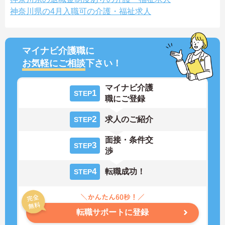
神奈川県の4月入職可の介護・福祉求人
マイナビ介護職に
お気軽にご相談
下さい！
マイナビ介護
1
STEP
職にご登録
2
求人のご紹介
STEP
面接・条件交
3
STEP
渉
4
転職成功！
STEP
転職サポートに登録