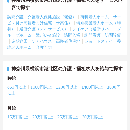
神奈川県横浜市港北区の介護・福祉求人をサービス内
容で探す
訪問介護
介護老人保健施設（老健）
有料老人ホーム
サー
ビス付き高齢者向け住宅（サ高住）
特別養護老人ホーム（特
養）
通所介護（デイサービス）
デイケア（通所リハ）
グ
ループホーム
障がい者施設
訪問入浴
訪問看護
訪問診療
定期巡回
ケアハウス・高齢者住宅地
ショートステイ
養
護老人ホーム
介護予防
神奈川県横浜市港北区の介護・福祉求人を給与で探す
時給
850円以上
1000円以上
1200円以上
1400円以上
1600円
以上
月給
15万円以上
20万円以上
25万円以上
30万円以上