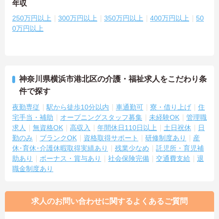
年収
250万円以上
300万円以上
350万円以上
400万円以上
50
0万円以上
神奈川県横浜市港北区の介護・福祉求人をこだわり条
件で探す
夜勤専従
駅から徒歩10分以内
車通勤可
寮・借り上げ
住
宅手当・補助
オープニングスタッフ募集
未経験OK
管理職
求人
無資格OK
高収入
年間休日110日以上
土日祝休
日
勤のみ
ブランクOK
資格取得サポート
研修制度あり
産
休･育休･介護休暇取得実績あり
残業少なめ
託児所・育児補
助あり
ボーナス・賞与あり
社会保険完備
交通費支給
退
職金制度あり
求人のお問い合わせに関するよくあるご質問