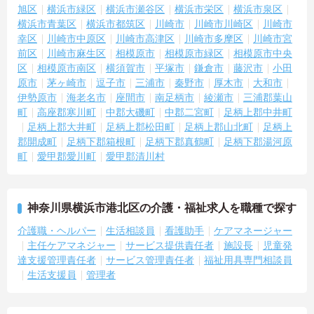
旭区
横浜市緑区
横浜市瀬谷区
横浜市栄区
横浜市泉区
＜残業月7時間以下で身体の負担を軽減！＞
横浜市青葉区
横浜市都筑区
川崎市
川崎市川崎区
川崎市
・常勤で働くスタッフの比率が90パーセント以上と高く、急なシフ
幸区
川崎市中原区
川崎市高津区
川崎市多摩区
川崎市宮
ト変更や無理な長時間勤務が発生しにくい人員体制です
・訪問スケジュールに沿って施設内でのケアを行うため、月平均の
前区
川崎市麻生区
相模原市
相模原市緑区
相模原市中央
残業時間は5時間から7時間程度とかなり少なめに抑えられます
区
相模原市南区
横須賀市
平塚市
鎌倉市
藤沢市
小田
・夜勤明けの翌日は原則としてお休みとなるシフト編成が組まれて
原市
茅ヶ崎市
逗子市
三浦市
秦野市
厚木市
大和市
おり、しっかりと休息を取りながら長期的な就業が可能です
伊勢原市
海老名市
座間市
南足柄市
綾瀬市
三浦郡葉山
＜評価制度でキャリアアップ＞
町
高座郡寒川町
中郡大磯町
中郡二宮町
足柄上郡中井町
・介護福祉士や初任者研修などの資格や実務経験、夜勤回数がしっ
足柄上郡大井町
足柄上郡松田町
足柄上郡山北町
足柄上
かりと給与に反映されるためモチベーションを維持できます
郡開成町
足柄下郡箱根町
足柄下郡真鶴町
足柄下郡湯河原
・年次を問わずリーダーや主任などのマネジメント職へ昇格する事
町
愛甲郡愛川町
愛甲郡清川村
例も多数あり、腰を据えて長期的なキャリア形成が可能です
神奈川県横浜市港北区の介護・福祉求人を職種で探す
介護職・ヘルパー
生活相談員
看護助手
ケアマネージャー
主任ケアマネジャー
サービス提供責任者
施設長
児童発
達支援管理責任者
サービス管理責任者
福祉用具専門相談員
生活支援員
管理者