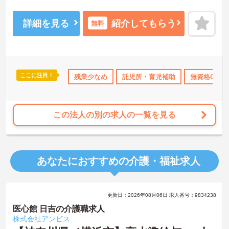
やすい環境です。ご興味のある方はお気軽にお問い合わせ下さいま
せ。
詳細を見る
紹介してもらう
無料
ここに注目！
資格取得サポート
研修制度あり
残業少なめ
託児所・育児補助
産休･育休･介護休暇取得実績あり
無資格OK
この法人の別の求人の一覧を見る
あなたにおすすめの介護・福祉求人
更新日：2026年08月06日 求人番号：9834238
医心館 日吉の介護職求人
株式会社アンビス