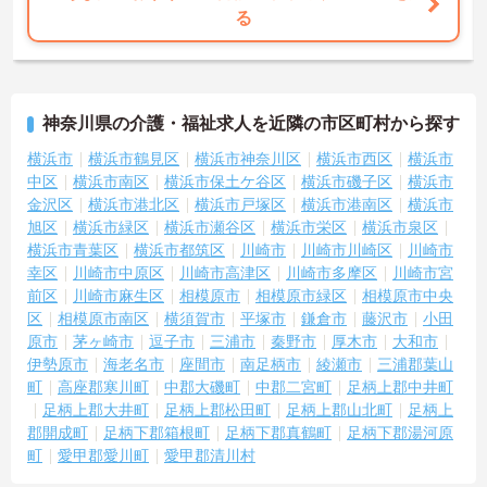
る
神奈川県の介護・福祉求人を近隣の市区町村から探す
横浜市
横浜市鶴見区
横浜市神奈川区
横浜市西区
横浜市
中区
横浜市南区
横浜市保土ケ谷区
横浜市磯子区
横浜市
金沢区
横浜市港北区
横浜市戸塚区
横浜市港南区
横浜市
旭区
横浜市緑区
横浜市瀬谷区
横浜市栄区
横浜市泉区
横浜市青葉区
横浜市都筑区
川崎市
川崎市川崎区
川崎市
幸区
川崎市中原区
川崎市高津区
川崎市多摩区
川崎市宮
前区
川崎市麻生区
相模原市
相模原市緑区
相模原市中央
区
相模原市南区
横須賀市
平塚市
鎌倉市
藤沢市
小田
原市
茅ヶ崎市
逗子市
三浦市
秦野市
厚木市
大和市
伊勢原市
海老名市
座間市
南足柄市
綾瀬市
三浦郡葉山
町
高座郡寒川町
中郡大磯町
中郡二宮町
足柄上郡中井町
足柄上郡大井町
足柄上郡松田町
足柄上郡山北町
足柄上
郡開成町
足柄下郡箱根町
足柄下郡真鶴町
足柄下郡湯河原
町
愛甲郡愛川町
愛甲郡清川村