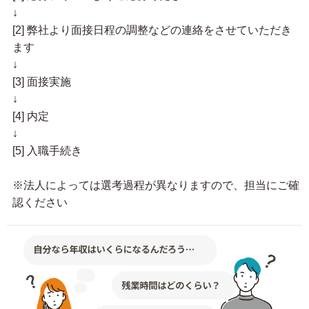
↓
[2] 弊社より面接日程の調整などの連絡をさせていただき
ます
↓
[3] 面接実施
↓
[4] 内定
↓
[5] 入職手続き
※法人によっては選考過程が異なりますので、担当にご確
認ください