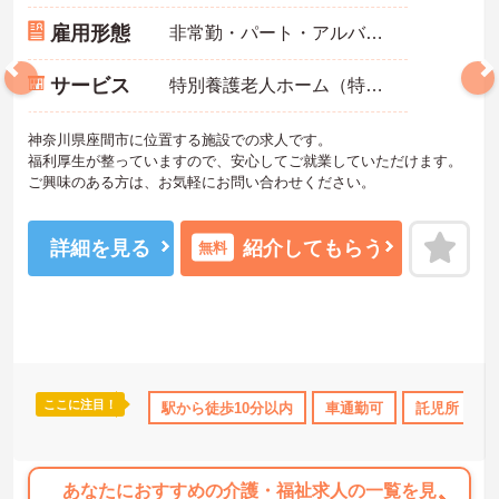
雇用形態
非常勤・パート・アルバイト
サービス
特別養護老人ホーム（特養）
神奈川県座間市に位置する施設での求人です。
福利厚生が整っていますので、安心してご就業していただけます。
ご興味のある方は、お気軽にお問い合わせください。
詳細を見る
紹介してもらう
無料
ここに注目！
宅手当・補助
託児所・育児補助
駅から徒歩10分以内
無資格OK
車通勤可
年間休日110日以上
託児所・育
あなたにおすすめの介護・福祉求人の一覧を見