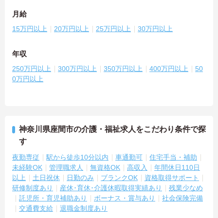
月給
15万円以上
20万円以上
25万円以上
30万円以上
年収
250万円以上
300万円以上
350万円以上
400万円以上
50
0万円以上
神奈川県座間市の介護・福祉求人をこだわり条件で探
す
夜勤専従
駅から徒歩10分以内
車通勤可
住宅手当・補助
未経験OK
管理職求人
無資格OK
高収入
年間休日110日
以上
土日祝休
日勤のみ
ブランクOK
資格取得サポート
研修制度あり
産休･育休･介護休暇取得実績あり
残業少なめ
託児所・育児補助あり
ボーナス・賞与あり
社会保険完備
交通費支給
退職金制度あり