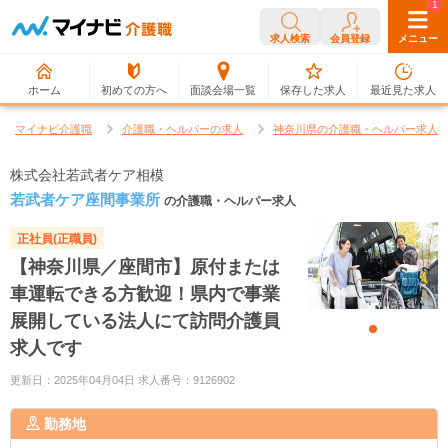
0
1
求人検索
会員登録
メニュー
ホーム
初めての方へ
面談会場一覧
保存した求人
最近見た求人
マイナビ介護職
介護職・ヘルパーの求人
神奈川県の介護職・ヘルパー求人
株式会社若武者ケア相模
若武者ケア座間事業所
の介護職・ヘルパー求人
正社員(正職員)
【神奈川県／座間市】原付または
車運転できる方歓迎！県内で事業
展開している法人にて訪問介護員
求人です
更新日：2025年04月04日 求人番号：9126902
勤務地