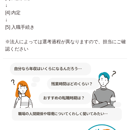
↓
[4] 内定
↓
[5] 入職手続き
※法人によっては選考過程が異なりますので、担当にご確
認ください