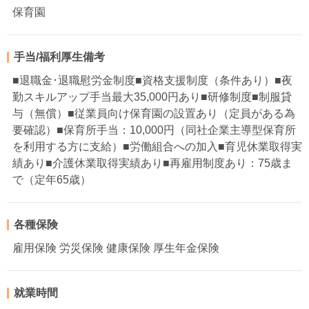
保育園
手当/福利厚生備考
■退職金･退職慰労金制度■資格支援制度（条件あり）■夜
勤スキルアップ手当最大35,000円あり■研修制度■制服貸
与（無償）■従業員向け保育園の設置あり（定員がある為
要確認）■保育所手当：10,000円（同社企業主導型保育所
を利用する方に支給）■労働組合への加入■育児休業取得実
績あり■介護休業取得実績あり■再雇用制度あり：75歳ま
で（定年65歳）
各種保険
雇用保険 労災保険 健康保険 厚生年金保険
就業時間