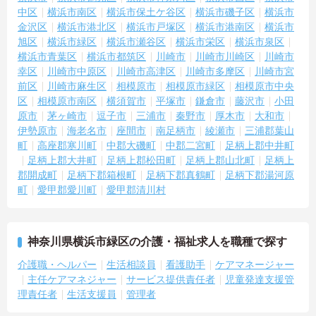
中区
横浜市南区
横浜市保土ケ谷区
横浜市磯子区
横浜市
金沢区
横浜市港北区
横浜市戸塚区
横浜市港南区
横浜市
旭区
横浜市緑区
横浜市瀬谷区
横浜市栄区
横浜市泉区
横浜市青葉区
横浜市都筑区
川崎市
川崎市川崎区
川崎市
幸区
川崎市中原区
川崎市高津区
川崎市多摩区
川崎市宮
前区
川崎市麻生区
相模原市
相模原市緑区
相模原市中央
区
相模原市南区
横須賀市
平塚市
鎌倉市
藤沢市
小田
原市
茅ヶ崎市
逗子市
三浦市
秦野市
厚木市
大和市
伊勢原市
海老名市
座間市
南足柄市
綾瀬市
三浦郡葉山
町
高座郡寒川町
中郡大磯町
中郡二宮町
足柄上郡中井町
足柄上郡大井町
足柄上郡松田町
足柄上郡山北町
足柄上
郡開成町
足柄下郡箱根町
足柄下郡真鶴町
足柄下郡湯河原
町
愛甲郡愛川町
愛甲郡清川村
神奈川県横浜市緑区の介護・福祉求人を職種で探す
介護職・ヘルパー
生活相談員
看護助手
ケアマネージャー
主任ケアマネジャー
サービス提供責任者
児童発達支援管
理責任者
生活支援員
管理者