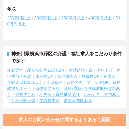
年収
250万円以上
300万円以上
350万円以上
400万円以上
50
0万円以上
神奈川県横浜市緑区の介護・福祉求人をこだわり条件
で探す
夜勤専従
駅から徒歩10分以内
車通勤可
寮・借り上げ
住
宅手当・補助
未経験OK
管理職求人
無資格OK
高収入
年間休日110日以上
土日祝休
日勤のみ
ブランクOK
資格
取得サポート
研修制度あり
産休･育休･介護休暇取得実績あ
り
残業少なめ
託児所・育児補助あり
ボーナス・賞与あり
社会保険完備
交通費支給
退職金制度あり
求人のお問い合わせに関するよくあるご質問