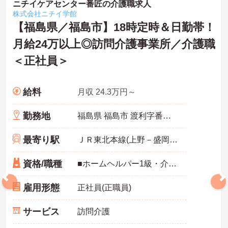
ニチイケアセンター番匠の介護職求人
株式会社ニチイ学館
【福島県／福島市】18時定時＆日勤帯！
月給24万以上◎訪問介護事業所／介護職
＜正社員＞
給料
月収 24.3万円～
勤務地
福島県 福島市 渡利字番匠3-1 ポモドーリーＡ棟102号室
最寄り駅
ＪＲ東北本線(上野－盛岡)「福島(福島)駅」バス・車10分
資格/職種
■ホームヘルパー1級・介護職員実務者研修修了者必須・介護職員基礎研修修了者士 いずれか必須 ■普通自動車免許必須（ＡＴ限定可） ■経験1年以上必須 ■必要なＰＣスキル：入力程度
雇用形態
正社員(正職員)
サービス
訪問介護