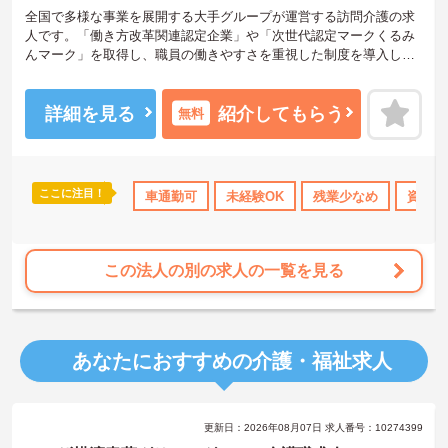
全国で多様な事業を展開する大手グループが運営する訪問介護の求
人です。「働き方改革関連認定企業」や「次世代認定マークくるみ
んマーク」を取得し、職員の働きやすさを重視した制度を導入して
います。定年後も上限85歳までの再雇用制度を利用でき、長期的な
視点でキャリアを築くことが可能です。また、時間帯別の加算手当
や勤続年数に応じた手当が用意されており、日々の業務や継続した
詳細を見る
紹介してもらう
無料
勤務が収入に直結する仕組みがあります。月平均の残業時間は10時
間程度と少なく、育児休業や介護休業の取得実績もあるため、家庭
と仕事の両立を図りながら、自分に合ったペースで働き続けられる
環境が整っています。
ここに注目！
のみ
資格取得サポート
車通勤可
研修制度あり
未経験OK
産休･育休･介護休暇取得実
残業少なめ
資格取
★おすすめPOINT★
【上限85歳までの再雇用制度があり、長期的な勤務が期待できま
す】
この法人の別の求人の一覧を見る
・定年65歳に加え、状況に応じた再雇用制度により上限85歳まで働
けるため、長期的な将来設計を描けます。
・幅広い世代がそれぞれのライフスタイルに合わせて活躍してお
り、年齢を重ねても無理なく続けられる環境です。
あなたにおすすめの介護・福祉求人
【大手法人の安定基盤のもとで、収入アップを目指せる環境です】
・所持資格に応じた手当や、早朝・夜間帯の勤務に対する加算手当
により、着実な収入増が期待できます。
更新日：2026年08月07日 求人番号：10274399
・最大20,000円の勤続年数加算手当や年2回の賞与支給があるため、