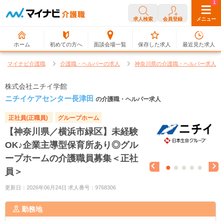
0
1
求人検索
会員登録
メニュー
ホーム
初めての方へ
面談会場一覧
保存した求人
最近見た求人
マイナビ介護職
介護職・ヘルパーの求人
神奈川県の介護職・ヘルパー求人
株式会社ニチイ学館
ニチイケアセンター長津田
の介護職・ヘルパー求人
正社員(正職員)
グループホーム
【神奈川県／横浜市緑区】未経験
OK♪企業主導型保育所あり◎グル
ープホームの介護職員募集＜正社
員＞
更新日：2026年06月24日 求人番号：9768306
勤務地