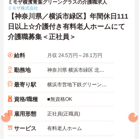
長く勤務するほど待遇に反映される仕組みがあります。
ミモザ横濱青葉グリーングラスの介護職求人
ミモザ株式会社
【認定マークを取得した、柔軟で働きやすい体制が整っています】
【神奈川県／横浜市緑区】年間休日111
・「くるみんマーク」を取得し、育児・介護休業の実績や復職制度
日以上☆介護付き有料老人ホームにて
があるため、生活の変化にも対応できます。
・残業が月平均10時間と少なく、日勤帯の勤務が中心であるため、
介護職募集＜正社員＞
私生活との両立を図りながら働けます。
給料
月収 24.5万円～28.1万円
勤務地
神奈川県 横浜市緑区 北八朔町1974-1
最寄り駅
横浜市営地下鉄グリーンライン「川和町駅」バス・車6分
資格/職種
■無資格OK
雇用形態
正社員(正職員)
サービス
有料老人ホーム