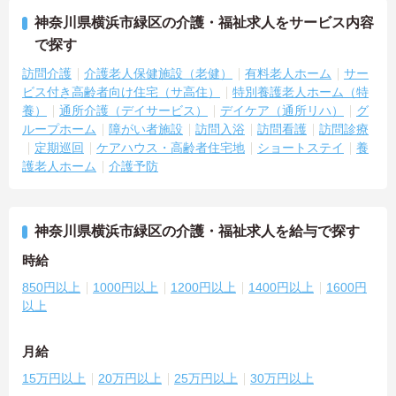
神奈川県横浜市緑区の介護・福祉求人をサービス内容
で探す
訪問介護
介護老人保健施設（老健）
有料老人ホーム
サー
ビス付き高齢者向け住宅（サ高住）
特別養護老人ホーム（特
養）
通所介護（デイサービス）
デイケア（通所リハ）
グ
ループホーム
障がい者施設
訪問入浴
訪問看護
訪問診療
定期巡回
ケアハウス・高齢者住宅地
ショートステイ
養
護老人ホーム
介護予防
神奈川県横浜市緑区の介護・福祉求人を給与で探す
時給
850円以上
1000円以上
1200円以上
1400円以上
1600円
以上
月給
15万円以上
20万円以上
25万円以上
30万円以上