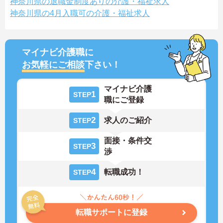
神奈川県の退職金制度ありの介護・福祉求人
神奈川県の4月入職可の介護・福祉求人
マイナビ介護職に
お気軽にご相談
下さい！
マイナビ介護
1
STEP
職にご登録
2
求人のご紹介
STEP
面接・条件交
3
STEP
渉
4
転職成功！
STEP
転職サポートに登録