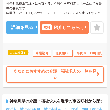
神奈川県横浜市緑区に位置する、介護付き有料老人ホームにて介護
職の募集です！
年間休日が111日あるので、ワークライフバランスが叶います☆ま
た、マイカー通勤可能なので、通勤らくらくです♪
ご興味のある方には、面接対策ポイントなど、さらに詳細をお話し
いたしますのでお気軽にご相談ください！
詳細を見る
紹介してもらう
無料
ここに注目！
間休日110日以上
ブランクOK
車通勤可
資格取得サポート
無資格OK
年間休日110日以上
研修制度あり
あなたにおすすめの介護・福祉求人の一覧を見
る
神奈川県の介護・福祉求人を近隣の市区町村から探す
横浜市
横浜市鶴見区
横浜市神奈川区
横浜市西区
横浜市